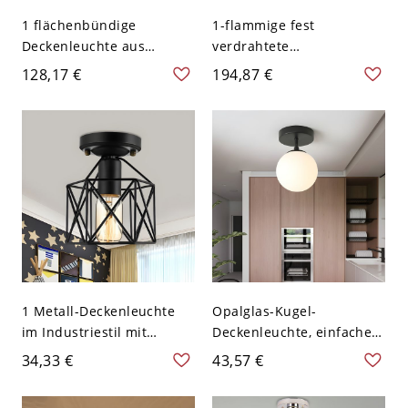
1 flächenbündige
1-flammige fest
Deckenleuchte aus
verdrahtete
Leichtmetall mit
Deckenleuchte mit
128,17 €
194,87 €
Festverdrahtung und
glasiertem Schoolhouse-
glasierter Schirm - 110V-
Schirm - 110V-120V 30,48
120V 38,1 cm Dreistufiges
cm
Dimmen Rundplatte
Nussbaum
1 Metall-Deckenleuchte
Opalglas-Kugel-
im Industriestil mit
Deckenleuchte, einfacher
schwarzem Finish,
Stil, 1 Licht, flache
34,33 €
43,57 €
sechseckigem Design und
Montage mit schwarzer
Käfig-Design für das
Baldachin