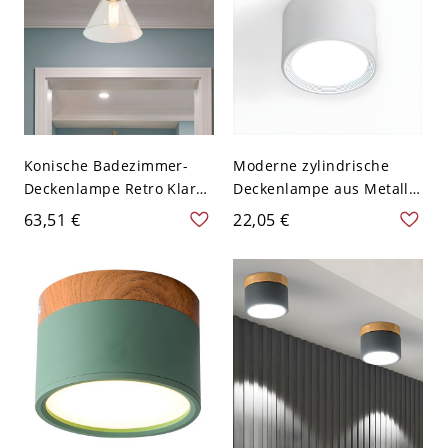
Konische Badezimmer-
Moderne zylindrische
Deckenlampe Retro Klares
Deckenlampe aus Metall
Glas 1-Licht Schwarz
mit 1 Licht für
63,51 €
22,05 €
Halb-Flush-Montage-Licht
Restaurants - Weiß 110V-
- Transparenz 110V-120V
120V 8,89 cm Weißlicht