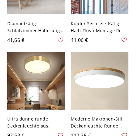
Diamantkäfig
Kupfer Sechseck Käfig
Schlafzimmer Halterung
Halb-Flush-Montage Retro
Beleuchtung Vintage
Stil Eisen 1 Birne Bad
41,66 €
41,06 €
Metall 1 Licht Schwarz
Deckenleuchte - Kupfer
Deckenleuchte - Schwarz
110V-120V
110V-120V
Ultra dünne runde
Moderne Makronen-Stil
Deckenleuchte aus
Deckenleuchte Runde
modernistischem Acryl
Form LED-Deckenleuchten
92,53 €
112,38 €