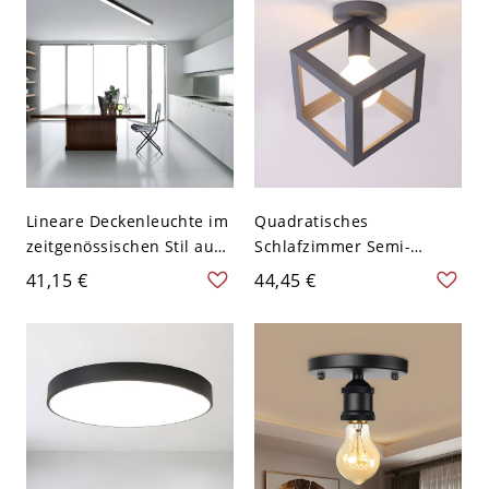
Lineare Deckenleuchte im
Quadratisches
zeitgenössischen Stil aus
Schlafzimmer Semi-
schwarzem Aluminium
Flushmount
41,15 €
44,45 €
mit LED-Lichtquelle für
Zeitgenössisches Metall 1
die Küche, 23,5" breit
Birne Graue
Deckenleuchte