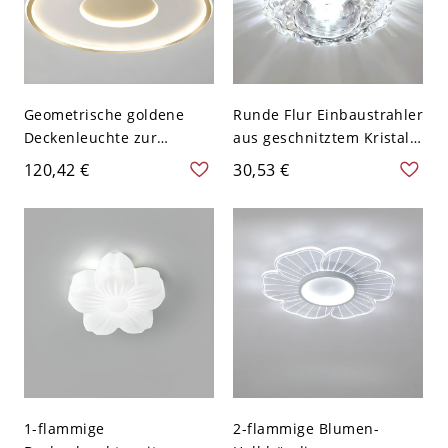
Geometrische goldene
Runde Flur Einbaustrahler
Deckenleuchte zur
aus geschnitztem Kristall,
Deckenmontage mit
modernes LED-
120,42 €
30,53 €
weißem Silikongel-Schirm
Deckenlicht in Klar - 110V-
für Innenräume - 110V-
120V Transparenz
120V 46,99 cm Rund
Weißlicht
Weißlicht
1-flammige
2-flammige Blumen-