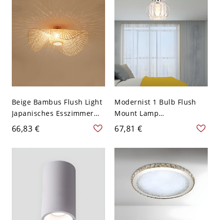
Wohnzimmer
Beige Bambus Flush Light
Modernist 1 Bulb Flush
Japanisches Esszimmer
Mount Lamp
Flush Mount
Black/Chrome Spherical
66,83 €
67,81 €
Deckenleuchten mit 1
Ceiling Mounted Fixture
Licht - Braun 110V-120V
with Crystal Block Shade -
48,26 cm
Chrom 110V-120V