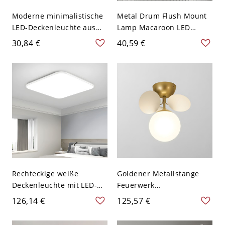
Moderne minimalistische
Metal Drum Flush Mount
LED-Deckenleuchte aus
Lamp Macaroon LED
lackiertem Aluminium mit
Grey/Green Ceiling
30,84 €
40,59 €
Acrylschirm - Grün 110V-
Lighting with Wooden Top
120V Weißlicht
for Living Room - 110V-
120V Grau
Rechteckige weiße
Goldener Metallstange
Deckenleuchte mit LED-
Feuerwerk
Lichtquelle, modernes
Halbdeckenlampe
126,14 €
125,57 €
weißes Metall und Acryl-
Moderne Bunter Kugel
Schirm - 110V-120V 39,37
Glasschirm Deckenleuchte