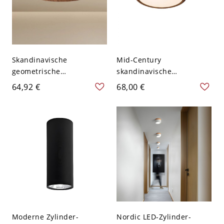
Skandinavische
Mid-Century
geometrische
skandinavische
Deckenleuchte,
Deckenleuchte mit
64,92 €
68,00 €
Metallleuchte in Holzoptik
Walnuss-Finish, runde
mit Acrylschirm - 110V-
LED-Leuchte mit flachem
120V 30,48 cm Dunkle
Profil - 110V-120V 30,48
Walnuss
cm Weißlicht
Moderne Zylinder-
Nordic LED-Zylinder-