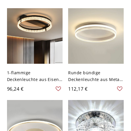
Technologie für das Büro -
Deckenleuchte Flush
110V-120V 62,23 cm
Fixture
Schwarz Weißlicht
1-flammige
Runde bündige
Deckenleuchte aus Eisen,
Deckenleuchte aus Metall
halbbündig, fest
in Gold/Schwarz/Weiß mit
96,24 €
112,17 €
verdrahtet, für das
Acryl-Lampenschirm -
Hauptschlafzimmer -
Weiß 110V-120V
Schwarz 110V-120V
Dreistufiges Dimmen
Dreistufiges Dimmen
Rund