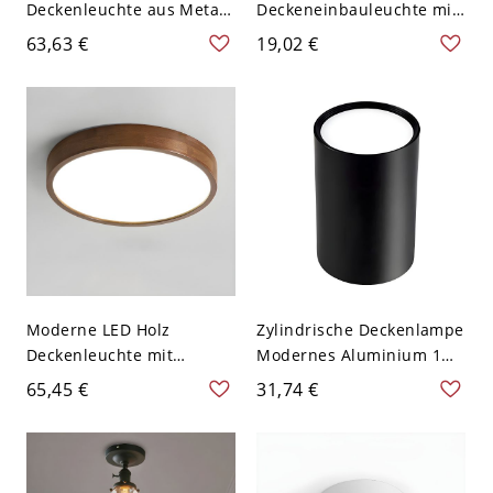
Deckenleuchte aus Metall
Deckeneinbauleuchte mit
mit 1 Licht - Schwarz
Holzmaserung - Weiß
63,63 €
19,02 €
110V-120V 30,48 cm
110V-120V Weißlicht
Weißlicht
Moderne LED Holz
Zylindrische Deckenlampe
Deckenleuchte mit
Modernes Aluminium 1
Acrylschirm - Walnuss
Licht Flush Mount für
65,45 €
31,74 €
Farbe 110V-120V 22,86 cm
Studie Wohnzimmer -
Ring
Schwarz 110V-120V 7,62
cm Weißlicht