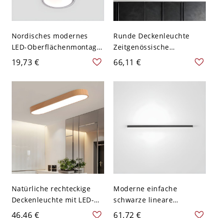
Nordisches modernes
Runde Deckenleuchte
LED-Oberflächenmontage-
Zeitgenössische
Downlight Wohnzimmer-
Kristallklare LED-
19,73 €
66,11 €
Oberflächenmontage-
Deckenbeleuchtung in
Deckenlampe - 110V-120V
Weißlicht, 8,5" Breit
Weiß Warm 10,16 cm
Natürliche rechteckige
Moderne einfache
Deckenleuchte mit LED-
schwarze lineare
Lampen - 110V-120V 35,56
Deckenleuchte Aluminium
46,46 €
61,72 €