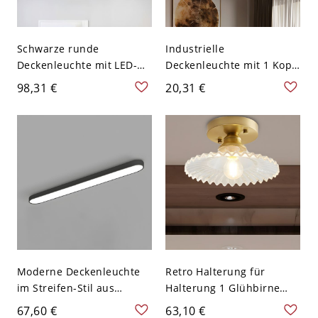
Schwarze runde
Industrielle
Deckenleuchte mit LED-
Deckenleuchte mit 1 Kopf
Beleuchtung und
in Schwarz
98,31 €
20,31 €
Acrylglas in Weiß,
modernes Design, 9"
breit, 2" hoch
Moderne Deckenleuchte
Retro Halterung für
im Streifen-Stil aus
Halterung 1 Glühbirne
Aluminium mit LED-
Klares geripptes Glas
67,60 €
63,10 €