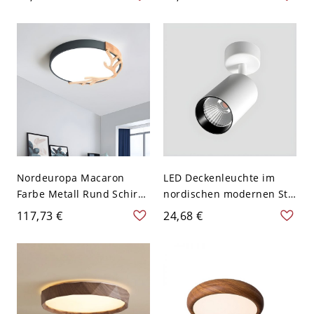
cm Warm
Acryl Lampe Wohnzimmer
Deckenbeleuchtung
Nordeuropa Macaron
LED Deckenleuchte im
Farbe Metall Rund Schirm
nordischen modernen Stil
Deckenlampe Geweih
für den Innenbereich -
117,73 €
24,68 €
Dekor LED 1-Licht
110V-120V Weiß Warm 7w
Deckenleuchte - Grau
110V-120V 30,48 cm
Weißlicht