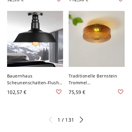
und Messing mit LED-
für Schlafzimmer - Weiß
Lichtquelle für
110V-120V 30,48 cm
Schlafzimmer in weißem
Weißlicht
Licht, 12" breit
Bauernhaus
Traditionelle Bernstein
Scheunenschatten-Flush-
Trommel
Licht 10" breit 1
Halbflächenleuchte mit
102,57 €
75,59 €
Glühbirne Metall-
klarem Glasschirm - 110V-
Deckenmontage-Lampe in
120V 20,32 cm
Schwarz
1 / 131