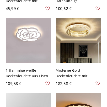
Deckenleuchte mit
Halbbündige
Blumenmotiv, Schirm aus
Deckenleuchte, moderner
45,99 €
100,62 €
Kreidepolymer, fest
Stil - 110V-120V 52,07 cm
verdrahtet - 110V-120V
Weißlicht
15,24 cm
1-flammige weiße
Moderne Gold-
Deckenleuchte aus Eisen
Deckenleuchte mit
im floralen Design - 110V-
Kreisförmigen Kristallen
109,58 €
182,58 €
120V 16,54 Zoll (42 cm)
und klarem Glasschirm -
110V-120V 59,69 cm