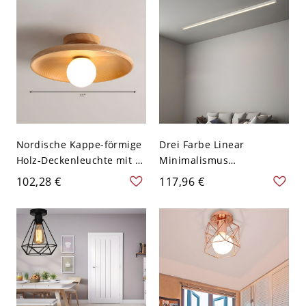
cm Weißlicht
- Weiß 110V-120V 1
Nordische Kappe-förmige
Drei Farbe Linear
Holz-Deckenleuchte mit 1
Minimalismus
Licht für den
Deckenlampe Rechteck
102,28 €
117,96 €
Eingangsbereich - 110V-
Weißer Acryl Schirm
120V Holz
Deckenleuchte - Weiß
110V-120V 59,69 cm