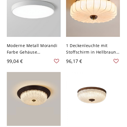
Moderne Metall Morandi
1 Deckenleuchte mit
Farbe Gehäuse
Stoffschirm in Hellbraun
Deckenleuchte Rund
mit Pflaumenfeder-Optik -
99,04 €
96,17 €
Schirm LED 1-Licht
110V-120V 40,64 cm
Deckenlampe - Weiß
110V-120V 22,86 cm
Weißlicht