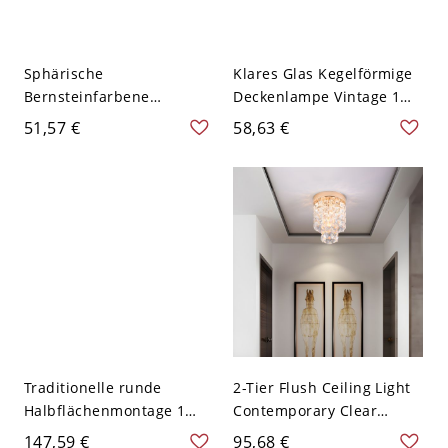
Sphärische
Klares Glas Kegelförmige
Bernsteinfarbene
Deckenlampe Vintage 1
Glasdeckenbeleuchtung
Licht Korridor Halb-Flush-
51,57 €
58,63 €
Bauernhaus 1-Kopf
Montageleuchte in Kupfer
Flurrohr Halbflächenlicht
in Kupfer
Traditionelle runde
2-Tier Flush Ceiling Light
Halbflächenmontage 1
Contemporary Clear
Kopf klare gerippte
Crystal 1 Light Copper
147,59 €
95,68 €