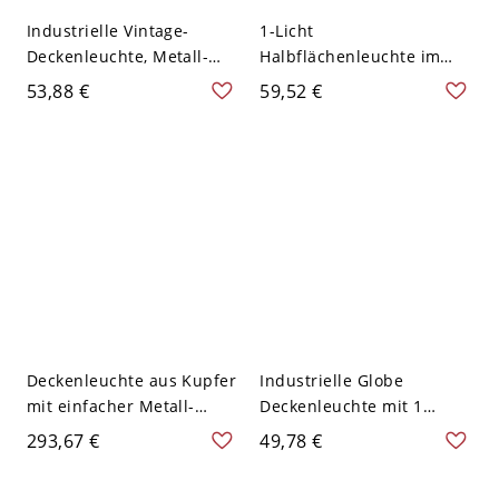
Industrielle Vintage-
1-Licht
Deckenleuchte, Metall-
Halbflächenleuchte im
Barnschirm für Flur -
Lagerbarn-Design aus
53,88 €
59,52 €
Kupfer 110V-120V
Metall für den Flur - 110V-
120V Kupfer
Deckenleuchte aus Kupfer
Industrielle Globe
mit einfacher Metall-
Deckenleuchte mit 1
Single-Head-Montage für
klarem Glas Halbmontage-
293,67 €
49,78 €
das Wohnzimmer - Kupfer
Licht in Kupfer und
110V-120V
geschwungenem Rohr-