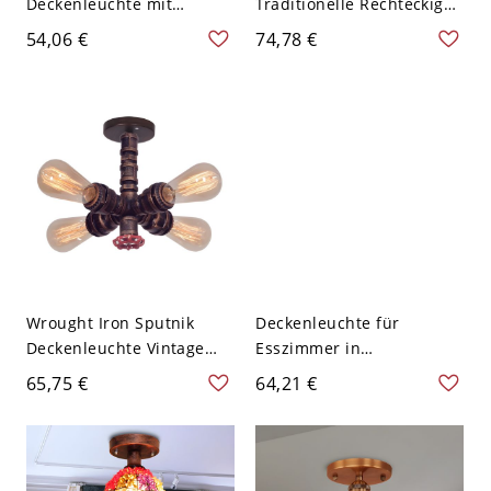
Deckenleuchte mit
Traditionelle Rechteckige
Gusseisen-Konstruktion -
Stoff Halbflächenmontage
54,06 €
74,78 €
Kupfer 110V-120V
Deckenleuchte - Kupfer
110V-120V Einfarbe
Wrought Iron Sputnik
Deckenleuchte für
Deckenleuchte Vintage
Esszimmer in
Deckenleuchte für
Glockenform,
65,75 €
64,21 €
Esszimmer - Kupfer 110V-
minimalistisch, aus
120V
satiniertem Glas, einzeln,
halbflächenbündig, mit
gerüschtem Rand - 110V-