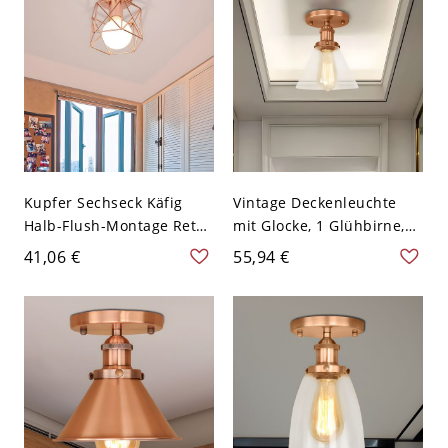
Kupfer Sechseck Käfig
Vintage Deckenleuchte
Halb-Flush-Montage Retro
mit Glocke, 1 Glühbirne,
Stil Eisen 1 Birne Bad
klarem Glas und Kupfer
41,06 €
55,94 €
Deckenleuchte - Kupfer
für das Wohnzimmer
110V-120V