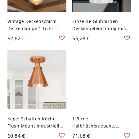
Vintage Deckenschirm
Einzelne Glühbirnen-
Deckenlampe 1 Licht
Deckenbeleuchtung mit
Metall Kupfer Finish
klarem Glasschirm,
62,62 €
55,28 €
Halbmontage Flush Licht
Vintage-
Innenhalbschalenlicht in
Kupfer
Kegel Schatten Küche
1 Birne
Flush Mount Industriell
Halbflächenleuchte
Metallisch 1 Licht Kupfer
Vintage Restaurant
60,84 €
71,68 €