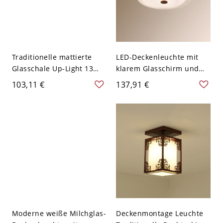
Traditionelle mattierte
LED-Deckenleuchte mit
Glasschale Up-Light 13
klarem Glasschirm und
Zoll Deckenleuchte - 110V-
Kupferdome - 110V-120V
103,11 €
137,91 €
120V Design 2
38,1 cm
Moderne weiße Milchglas-
Deckenmontage Leuchte