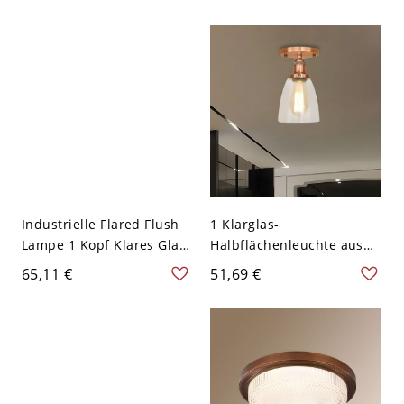
Deckenbeleuchtung
Deckenleuchte mit Kegel
Opalglas Schirm in Kupfer
Industrielle Flared Flush
1 Klarglas-
Lampe 1 Kopf Klares Glas
Halbflächenleuchte aus
Semi Flush Mount
Kupferglocken für den
65,11 €
51,69 €
Deckenleuchte in Kupfer
Flur im Bauernhaus-Stil