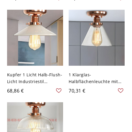
Glasdeckenlampe in
Flush Mount Lighting for
Kupfer mit Metallkäfig -
Corridor - Kupfer 110V-
110V-120V Kupfer
120V
Kupfer 1 Licht Halb-Flush-
1 Klarglas-
Licht Industriestil
Halbflächenleuchte mit
Mattglas Kegel
Kupferkegel für
68,86 €
70,31 €
Deckenmontierte
Werkshallen, Korridore
Vorrichtung für Korridor
und Deckenbeleuchtung