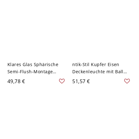
Design
Klares Glas Sphärische
ntik-Stil Kupfer Eisen
Semi-Flush-Montage
Deckenleuchte mit Ball
Fabrik 1 Kopf
Bernstein Glas Schirm,
49,78 €
51,57 €
Wohnzimmer Rohr
Halterung für
Deckenmontage in Kupfer,
Halogenlampen
A