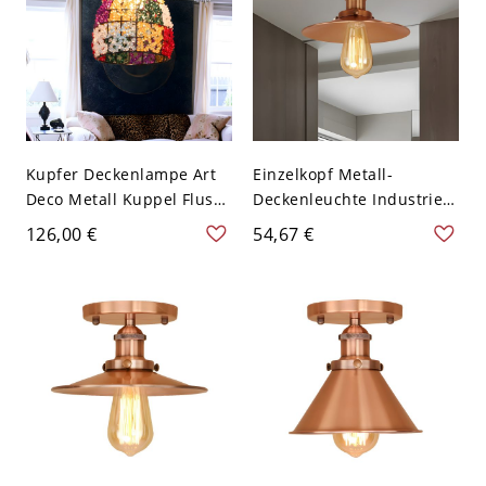
120V Kupfer
Kupfer Deckenlampe Art
Einzelkopf Metall-
Deco Metall Kuppel Flush
Deckenleuchte Industrie
Mount Beleuchtung für
Kupfer konisch Balkon
126,00 €
54,67 €
Wohnzimmer
Halbflächenmontage