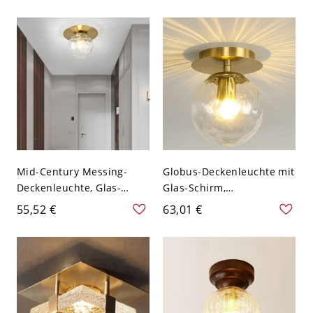
Mid-Century Messing-
Globus-Deckenleuchte mit
Deckenleuchte, Glas-
Glas-Schirm,
Kugelleuchte für Flur
LED/Glühlampe/Leuchtsto
55,52 €
63,01 €
Schlafzimmer, flache
fflampe Aurous 1
Eingangsleuchte - 110V-
Lichtlegierung, klar, 110V-
120V Transparenz
120V