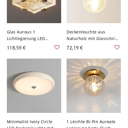
Glas Aurous 1
Deckenleuchte aus
Lichtlegierung LED
Naturholz mit Glasschirm,
Oberflächenmontage
LED/Glüh-/Leuchtstofflam
118,59 €
72,19 €
Deckenleuchte für
pe, eckige Form, 1 Licht
Wohngebrauch, 110V-
Oberflächenmontage für
120V, 6"
Wohnbereich, 110V-120V,
Walnuss
Minimalist Ivory Circle
1 Leichte Bi-Pin Aureate