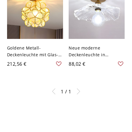
Goldene Metall-
Neue moderne
Deckenleuchte mit Glas-
Deckenleuchte in
Schirm im kolonialen Stil,
Blütenform aus Glas für
212,56 €
88,02 €
1-flammig - Golden 110V-
das Wohnzimmer -
120V Blumen
Golden 110V-120V
1 / 1