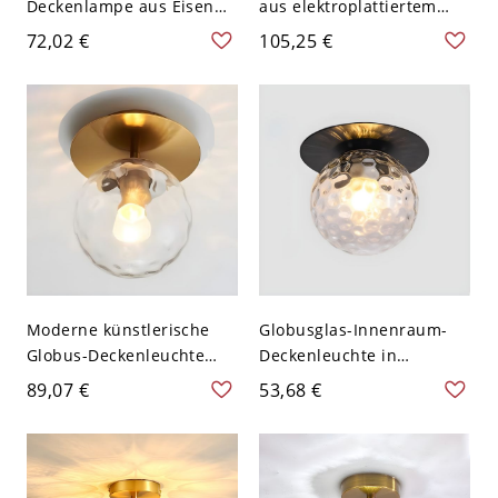
Deckenlampe aus Eisen
aus elektroplattiertem
mit 1 Licht für das
Eisen mit
72,02 €
105,25 €
Wohnzimmer - Golden
Glaslampenschirm - Silber
110V-120V Transparenz
110V-120V Transparenz
Moderne künstlerische
Globusglas-Innenraum-
Globus-Deckenleuchte
Deckenleuchte in
aus elektroplattiertem
modernem
89,07 €
53,68 €
Metall mit Wellenglas-
künstlerischem Stil aus
Schirm - Golden 110V-
Eisen - Schwarz 110V-120V
120V
Transparenz