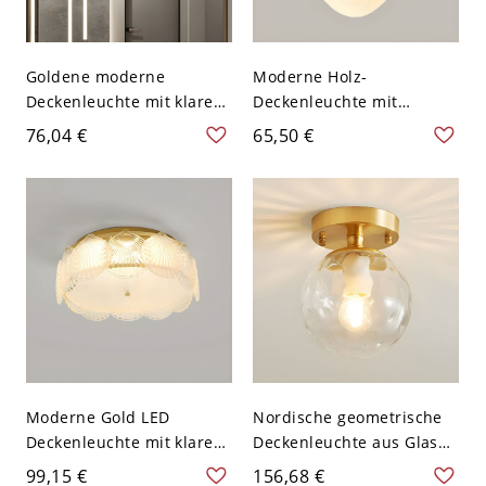
Goldene moderne
Moderne Holz-
Deckenleuchte mit klarem
Deckenleuchte mit
Glasschirm nach unten
weißem Schirm und LED-
76,04 €
65,50 €
gerichtet - 110V-120V
Lichtern - 110V-120V 9,1
Lotosblatt
Zoll (23 cm)
Moderne Gold LED
Nordische geometrische
Deckenleuchte mit klarem
Deckenleuchte aus Glas
Glasschirm für den
mit 1 Licht für den Flur -
99,15 €
156,68 €