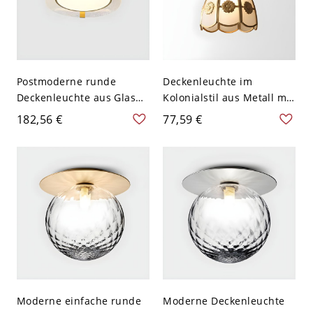
Postmoderne runde
Deckenleuchte im
Deckenleuchte aus Glas
Kolonialstil aus Metall mit
mit LED-Technologie für
1 Licht in Bronze - 110V-
182,56 €
77,59 €
das Wohnzimmer - 110V-
120V 17,78 cm
120V 40,64 cm
Wasserwelligkeit
Moderne einfache runde
Moderne Deckenleuchte