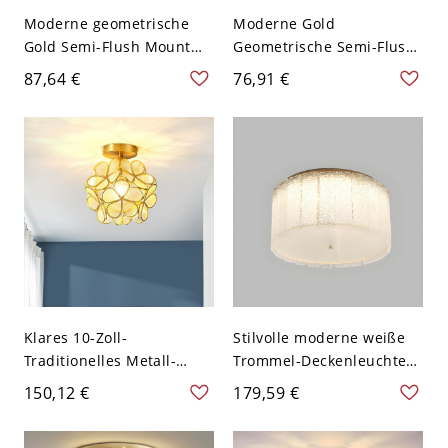
Moderne geometrische
Moderne Gold
Gold Semi-Flush Mount
Geometrische Semi-Flush
Deckenleuchte mit
Mount Deckenleuchte mit
87,64 €
76,91 €
Wasserglas-Schirm - 110V-
Wasserglas-Schirm - 110V-
120V
120V
Klares 10-Zoll-
Stilvolle moderne weiße
Traditionelles Metall-
Trommel-Deckenleuchte
Globus-LED-Pendelleuchte
mit Wasserglas-Schirm -
150,12 €
179,59 €
Halbflächenmontage
110V-120V 40,64 cm
Wohnnutzung Armatur -