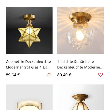
Wohnbereich - 110V-120V
110V-120V Kugel
40,64 cm Hülse
Geometrie Deckenleuchte
1 Leichte Sphärische
Moderner Stil Glas 1 Licht
Deckenleuchte Modernes
Deckenleuchte - 110V-
Stil Glas
89,64 €
80,40 €
120V 20,32 cm
Deckenbeleuchtung für
Durchsichtig mit
Restaurant - 110V-120V
Maserung
Wasserwelligkeit