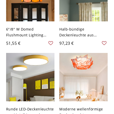
6"/8" W Domed
Halb-bündige
Flushmount Lighting
Deckenleuchte aus
Baroque Orange Glass 1
bernsteinfarbenem Glas
51,55 €
97,23 €
Light Brass Grid Patterned
im Mid-Century-Stil, retro
Flush Mount Lamp for
Messing-Deckenlampe für
Corridor - 110V-120V
warmes Ambiente - 110V-
Orange 15,24 cm
120V
Runde LED-Deckenleuchte
Moderne wellenförmige