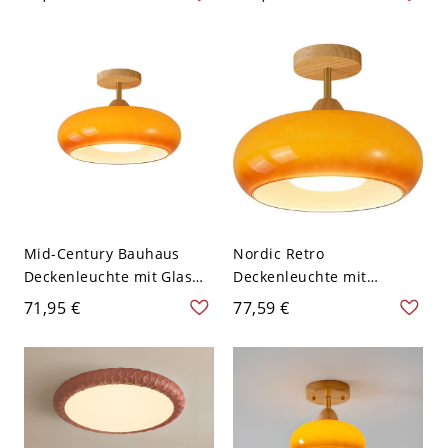
110V-120V 15,24 cm
Kindergarten - Orange
110V-120V
Mid-Century Bauhaus
Nordic Retro
Deckenleuchte mit Glas
Deckenleuchte mit
und Holz Baldachin -
Naturholz-Baldachin -
71,95 €
77,59 €
Orange 110V-120V
Orange 110V-120V