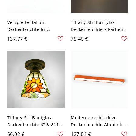
Verspielte Ballon-
Tiffany-Stil Buntglas-
Deckenleuchte für
Deckenleuchte 7 Farben
Kinderzimmer und
für Flure & Eingänge -
137,77 €
75,46 €
Kinderkrippe aus Glas -
Orange 110V-120V
110V-120V 20,32 cm
Orange
Tiffany-Stil Buntglas-
Moderne rechteckige
Deckenleuchte 6" & 8" für
Deckenleuchte Aluminium
Flure & Eingänge - Orange
1-flammig für
66,02 €
127,84 €