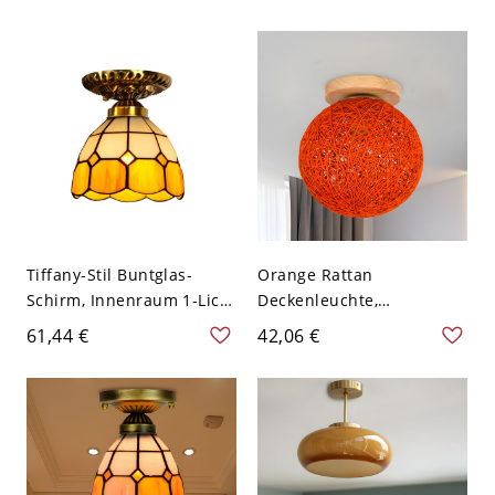
Modische Metall 1 Licht
Orange 110V-120V
Deckenlampe, 110V-120V,
47.5"
Tiffany-Stil Buntglas-
Orange Rattan
Schirm, Innenraum 1-Licht
Deckenleuchte,
Halb-Flushmount -
handgefertigt, 1 Kopf, 6"
61,44 €
42,06 €
Orange 110V-120V
Breite