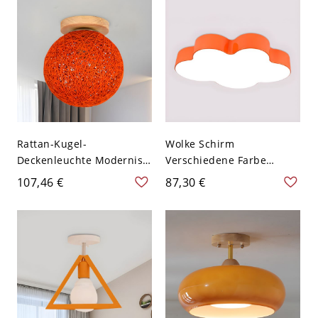
Rattan-Kugel-
Wolke Schirm
Deckenleuchte Modernist
Verschiedene Farbe
1-Licht Orange für
Deckenlampe
107,46 €
87,30 €
Badezimmer mit Holz-
Kindesgarten Acryl LED 1-
Canopy, 6" Dia
Kopf Deckenleuchte -
Orange 110V-120V 49,53
cm