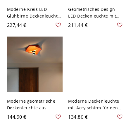
Moderne Kreis LED
Geometrisches Design
Glühbirne Deckenleuchte
LED Deckenleuchte mit
- Weißer Schirm - Orange
Acrylschirm - Orange
227,44 €
211,44 €
110V-120V 41,91 cm
110V-120V 49,53 cm
Moderne geometrische
Moderne Deckenleuchte
Deckenleuchte aus
mit Acrylschirm für den
Kunststoff mit
Wohnbereich - Orange
144,90 €
134,86 €
abwischbarem Schirm für
110V-120V 35,56 cm
den Wohnbereich - 110V-