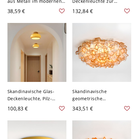
aus Metall im modernen
Deckenleuchte zur
Stil, 1-flammig - Orange
Direktmontage, kreative
38,59 €
132,84 €
110V-120V Weißlicht
LED-Kunstleuchte fürs
Schlafzimmer - 110V-120V
Orange
Skandinavische Glas-
Skandinavische
Deckenleuchte, Pilz-
geometrische
Deckenlampe mit
Deckenleuchte,
100,83 €
343,51 €
Holzsockel für
mehrlagiger Blütenblatt-
Schlafzimmer oder Flur -
Schirm für sanftes,
Orange 110V-120V
stimmungsvolles Licht -
Orange 110V-120V Groß