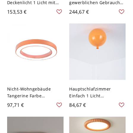
Deckenlicht 1 Licht mit
gewerblichen Gebrauch
Polymer-Schirm, für LED-
Kinder reine Leichtmetall-
153,53 €
244,67 €
Wohngebrauch
LED-Deckenleuchte mit
angepasst, Orange Rot,
Acrylschirm, 110V-120V,
110V-120V, Drei Stufen
24", Basketball
(Warm/Weiß/Neutrales
Licht dimmbar)
Nicht-Wohngebäude
Hauptschlafzimmer
Tangerine Farbe
Einfach 1 Licht
Kreislegierung
Rechteckiger Polymer-
97,71 €
84,67 €
Deckenleuchte mit 1 Licht,
Deckenleuchte Angepasst
Direktverdrahtet, Kühles
für
Licht, 110V-120V
LED/Glühlampe/Fluoreszie
rend, mit Polymerisiertem