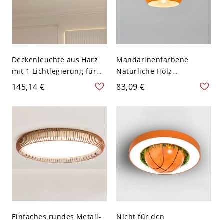
Deckenleuchte aus Harz
Mandarinenfarbene
mit 1 Lichtlegierung für
Natürliche Holz
Schlafzimmer,
Deckenleuchte, 110V-120V,
145,14 €
83,09 €
Oberflächenmontage LED
20 cm
im zeitgenössischen Stil,
Orange, 110V-120V,
Polygon
Einfaches rundes Metall-
Nicht für den