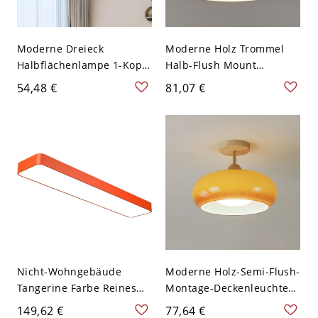
Moderne Dreieck
Moderne Holz Trommel
Halbflächenlampe 1-Kopf
Halb-Flush Mount
Eisen Deckenleuchte in
Deckenleuchte mit
54,48 €
81,07 €
Orange für Schlafzimmer
weißem Glasschirm, 10
bis 14 Zoll - Orange 110V-
120V
Nicht-Wohngebäude
Moderne Holz-Semi-Flush-
Tangerine Farbe Reines
Montage-Deckenleuchte
Licht Polymer Schatten
mit weißem Glasschirm -
149,62 €
77,64 €