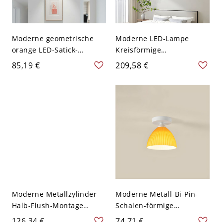
Moderne geometrische
Moderne LED-Lampe
orange LED-Satick-
Kreisförmige
Deckenleuchte in Orange
Deckenleuchte mit
85,19 €
209,58 €
mit weißen Glasschirmen
weißem Schirm - Orange
- 110V-120V
110V-120V 49,53 cm
Moderne Metallzylinder
Moderne Metall-Bi-Pin-
Halb-Flush-Montage
Schalen-förmige
Deckenleuchte mit LED-
Deckenleuchte mit
126,34 €
74,71 €