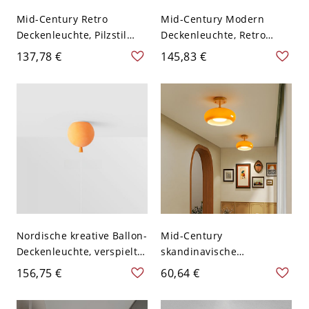
Mid-Century Retro
Mid-Century Modern
Deckenleuchte, Pilzstil
Deckenleuchte, Retro
Schlafzimmerlampe mit
Glanzstahl & Opalglas
137,78 €
145,83 €
Messingfinish - Orange
Leuchte für Flur - Orange
110V-120V 22,86 cm
110V-120V 25,4 cm
Trommel
Nordische kreative Ballon-
Mid-Century
Deckenleuchte, verspielte
skandinavische
Kinderzimmerlampe mit
Deckenleuchte mit
156,75 €
60,64 €
Zugschalter - Orange
Glasschirm und
110V-120V 20,32 cm
Holzblende - Orange