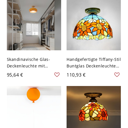
110V-120V 20,32 cm
Skandinavische Glas-
Handgefertigte Tiffany-Stil
Deckenleuchte mit
Buntglas Deckenleuchte
Holzsockel für Flur und
halbeingelassen - 110V-
95,64 €
110,93 €
Schlafzimmer - Orange
120V Orange-Blau
110V-120V