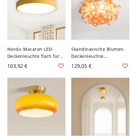
Nordic Macaron LED-
Skandinavische Blumen-
Deckenleuchte flach für
Deckenleuchte,
Kinderzimmer &
Künstlerische
103,92 €
129,05 €
Schlafzimmer - Orange
Geometrische
110V-120V 30,48 cm
Blütenschirm für
Weißlicht
Schlafzimmer - Orange
110V-120V 53,34 cm
Weißlicht