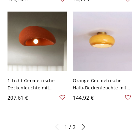
Lampen für den
Acrylschirm und G9-
Wohnbereich - Orange
Lampensockel - Orange
110V-120V
110V-120V
1-Licht Geometrische
Orange Geometrische
Deckenleuchte mit
Halb-Deckenleuchte mit
abwärts gerichtetem
weißem Glasschirm -
207,61 €
144,92 €
Schirm im modernen Stil -
110V-120V
Orange 110V-120V 45,72
cm
1 / 2