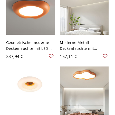
Material Schirm, Orange,
110V-120V
Geometrische moderne
Moderne Metall-
Deckenleuchte mit LED-
Deckenleuchte mit
Lampen, 22-Zoll-
weißem Acrylschirm -
237,94 €
157,11 €
Acrylschirm - Orange
Orange 110V-120V 49,53
110V-120V
cm