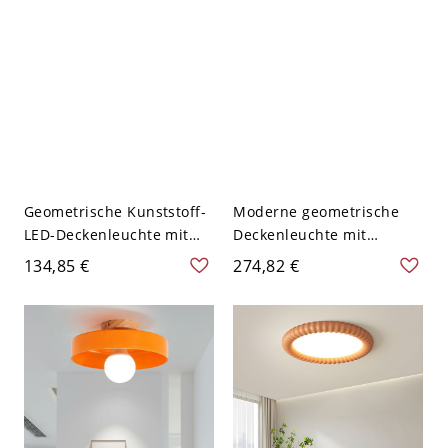
120V Orange
Geometrische Kunststoff-
Moderne geometrische
LED-Deckenleuchte mit
Deckenleuchte mit
Acrylschirm für den
Acrylschirm in Weiß - 31"
134,85 €
274,82 €
Wohnbereich - Orange
Durchmesser - Orange
110V-120V 58,42 cm
110V-120V