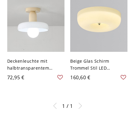
Deckenleuchte mit
Beige Glas Schirm
halbtransparentem
Trommel Stil LED
Schirm und Metallgestell
Deckenleuchte für
72,95 €
160,60 €
für Schlafzimmer - 110V-
moderne Wohnnutzung -
120V Weiß Gelb
110V-120V 31,75 cm
1 / 1