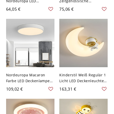
Nordeuropa LED
Zeitgenössische
Deckenlampe Sechseck
Metallisch 1 Kopf
64,05 €
75,06 €
Metall Schirm 1-Licht
Schlafzimmer
Deckenleuchte - Weiß
Deckenmontierte Leuchte
110V-120V 40,64 cm
in Gelb
Weißlicht
Nordeuropa Macaron
Kinderstil Weiß Regulär 1
Farbe LED Deckenlampe
Licht LED Deckenleuchte
Simpler Design Rund 1-
mit PMMA-Schirm, 110V-
109,02 €
163,31 €
Licht Deckenleuchte -
120V, Mond
Weiß 110V-120V 22,86 cm