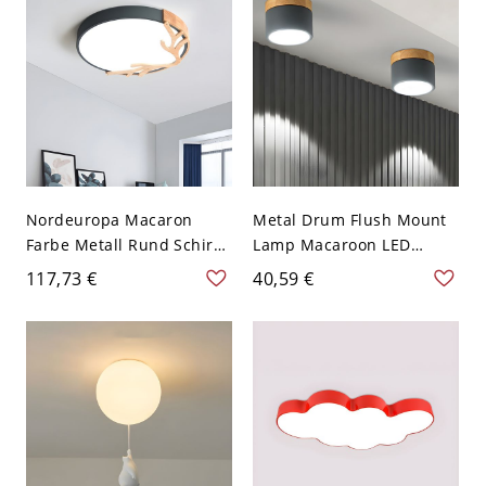
Nordeuropa Macaron
Metal Drum Flush Mount
Farbe Metall Rund Schirm
Lamp Macaroon LED
Deckenlampe Geweih
Grey/Green Ceiling
117,73 €
40,59 €
Dekor LED 1-Licht
Lighting with Wooden Top
Deckenleuchte - Grau
for Living Room - 110V-
110V-120V 30,48 cm
120V Grau
Weißlicht