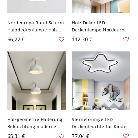
Nordeuropa Rund Schirm
Holz Dekor LED
Halbdeckenlampe Holz
Deckenlampe Nordeuropa
Baldachin Macaron Farbe
Rund Acryl Schirm
66,22 €
112,30 €
LED 1-Licht Deckenleuchte
Macaron Farbe 1-Kopf
- Weiß 110V-120V
Deckenleuchte - Weiß
110V-120V 30,48 cm
Holzgeometrie Halterung
Sterneförmige LED-
Beleuchtung moderner
Deckenleuchte für Kinder,
Stil 1 Glühbirne
weißer Schirm,
65,31 €
77,04 €