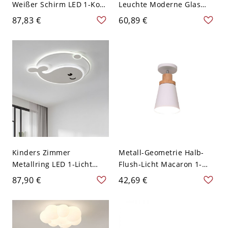
Weißer Schirm LED 1-Kopf
Leuchte Moderne Glas
Deckenlampe Cartoon
Deckenbeleuchtung -
87,83 €
60,89 €
Flugzeug Blaue
Schwarz 110V-120V
Deckenleuchte - Blau
110V-120V Weißlicht
Kinders Zimmer
Metall-Geometrie Halb-
Metallring LED 1-Licht
Flush-Licht Macaron 1-
Deckenlampe Weißer
Licht Einstellbare
87,90 €
42,69 €
Cartoon Wal Schirm
Deckenleuchte in Holz -
Deckenleuchte - Weiß
110V-120V Weiß
110V-120V 45,72 cm
Weißlicht