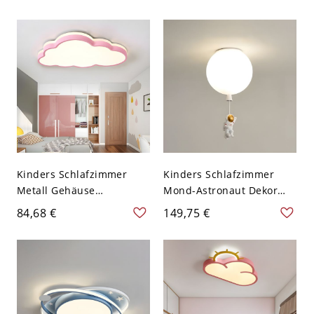
goldenen Akzenten - Blau
Metall Macaron Farbe
110V-120V 30,48 cm
Schirm 1-Licht
Deckenleuchte - Rosa
110V-120V 52,07 cm
Weißlicht
Kinders Schlafzimmer
Kinders Schlafzimmer
Metall Gehäuse
Mond-Astronaut Dekor
Deckenlampe Wolke
Deckenlampe Ballon
84,68 €
149,75 €
Weißer Schirm LED 1-Licht
Weißes Glas 3-Kopf
Deckenleuchte - Rosa
Deckenleuchte - Weiß
110V-120V 49,53 cm
110V-120V 17,78 cm
Weißlicht
Fußball