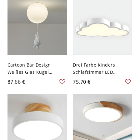
Cartoon Bär Design
Drei Farbe Kinders
Weißes Glas Kugel
Schlafzimmer LED
Kinders Schlafzimmer
Deckenlampe Wolke Acryl
87,66 €
75,70 €
Deckenlampe Harz 1-Kopf
Schirm 1-Licht
Deckenleuchte - Weiß
Deckenleuchte - Weiß
110V-120V 10,16 cm
110V-120V Weißlicht
Einzelarm