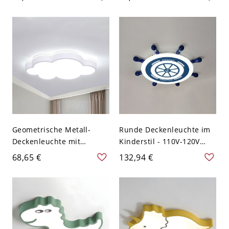
metallische
Metallkonstruktion -
Deckenleuchte - 110V-
Schwarz 110V-120V 40,64
120V Weiß
cm Weißlicht
Geometrische Metall-
Runde Deckenleuchte im
Deckenleuchte mit
Kinderstil - 110V-120V
weißem Acrylschirm -
Weißlicht dunkel blau-
68,65 €
132,94 €
Weiß 110V-120V 48,26 cm
weiß
Weißlicht