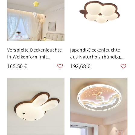
Verspielte Deckenleuchte
Japandi-Deckenleuchte
in Wolkenform mit
aus Naturholz (bündig),
hängendem Anhänger
verspielte LED-
165,50 €
192,68 €
fürs Kinderzimmer - 110V-
Kinderzimmerleuchte mit
120V Stern
sanft diffusem Licht -
110V-120V Wolke Walnuss
Farbe