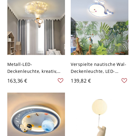
110V-120V 48,26 cm
110V-120V Klein Weißlicht
Weißlicht
Metall-LED-
Verspielte nautische Wal-
Deckenleuchte, kreativ,
Deckenleuchte, LED-
Kinderzimmer, weiß -
Deckenlampe für
163,36 €
139,82 €
Weiß 110V-120V 1
Kinderzimmer &
Schlafzimmer - Blau 110V-
120V Klein Weißlicht