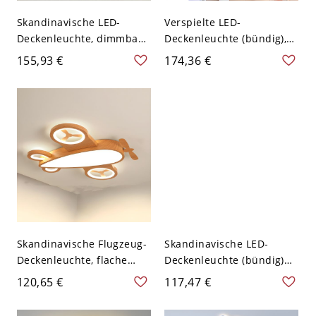
Skandinavische LED-
Verspielte LED-
Deckenleuchte, dimmbare
Deckenleuchte (bündig),
kreative Leuchte mit
kreative 3D-Cartoon-
155,93 €
174,36 €
Holzton-Akzent,
Leuchte fürs
einstellbare
Kinderzimmer &
Farbtemperatur für
Babyzimmer - Rosa 110V-
Kinderzimmer und
120V Hase
Schlafzimmer - 110V-120V
Dreistufiges Dimmen
Hase Walnuss Farbe
Skandinavische Flugzeug-
Skandinavische LED-
Deckenleuchte, flache
Deckenleuchte (bündig)
LED-Deckenlampe für
mit Holzgeweih-Akzent für
120,65 €
117,47 €
Kinder mit Holzoptik fürs
Kinderzimmer oder
Kinderzimmer - Natürlich
Schlafzimmer - Weiß