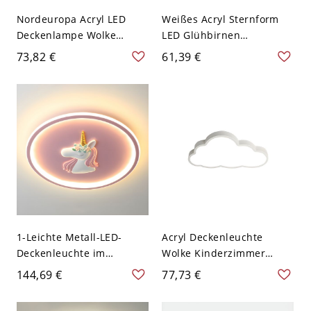
Nordeuropa Acryl LED
Weißes Acryl Sternform
Deckenlampe Wolke
LED Glühbirnen
Weißer Schirm 1-Licht
Deckenleuchte für Kinder
73,82 €
61,39 €
Deckenleuchte für Kinder
- Weiß 110V-120V 30,48
- Weiß 110V-120V 49,53
cm Weißlicht
cm Weißlicht
1-Leichte Metall-LED-
Acryl Deckenleuchte
Deckenleuchte im
Wolke Kinderzimmer
modernen Einhorn-Design
Deckenleuchten - Weiß
144,69 €
77,73 €
für Kinderzimmer - Rosa
110V-120V 49,53 cm
110V-120V Warm
Weißlicht