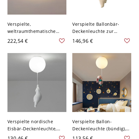
Verspielte,
Verspielte Ballonbär-
weltraumthematische
Deckenleuchte zur
LED-Deckenleuchte für
Direktmontage, Harz-
222,54 €
146,96 €
das Kinderzimmer - Blau
Tierleuchte mit
110V-120V
Glasschirmen fürs
Kinderzimmer - 110V-120V
12,7 cm
Verspielte nordische
Verspielte Ballon-
Eisbär-Deckenleuchte,
Deckenleuchte (bündig),
weiße Ballon-
Tierleuchte aus Kunstharz
130,46 €
113,56 €