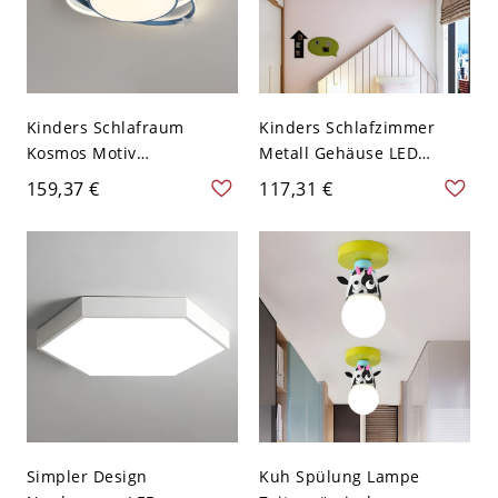
Kinders Schlafraum
Kinders Schlafzimmer
Kosmos Motiv
Metall Gehäuse LED
Deckenlampe Cartoon
Deckenlampe Sonne-
159,37 €
117,31 €
Satellit Design LED 1-Kopf
Wolke Acryl Schirm
Deckenleuchte - Blau
Deckenleuchte - Rosa
110V-120V 49,53 cm
110V-120V Weißlicht A
Weißlicht
Simpler Design
Kuh Spülung Lampe