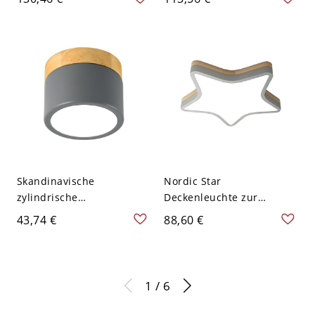
Aufputzleuchte mit
fürs Babyzimmer und
sanftem Licht - 110V-120V
Kinder-Spielzimmer -
15,24 cm
110V-120V 15,24 cm Hase
Skandinavische
Nordic Star
zylindrische
Deckenleuchte zur
Deckenleuchte mit Holz-
Direktmontage,
43,74 €
88,60 €
Akzentdetail - Grau 110V-
geometrische LED-
120V
Holzleuchte für
Kinderzimmer,
Babyzimmer und
1 / 6
Spielzimmer - Grau 110V-
120V Klein Weißlicht