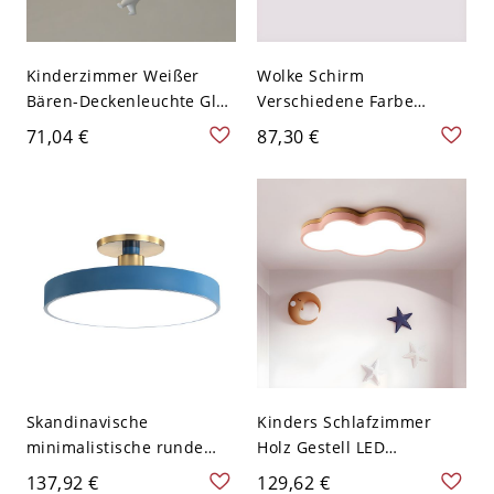
Kinderzimmer Weißer
Wolke Schirm
Bären-Deckenleuchte Glas
Verschiedene Farbe
Kreative LED-
Deckenlampe
71,04 €
87,30 €
Deckenlampe - Weiß
Kindesgarten Acryl LED 1-
110V-120V Stehen
Kopf Deckenleuchte - Rot
110V-120V 49,53 cm
Skandinavische
Kinders Schlafzimmer
minimalistische runde
Holz Gestell LED
Deckenleuchte mit
Deckenlampe Wolke
137,92 €
129,62 €