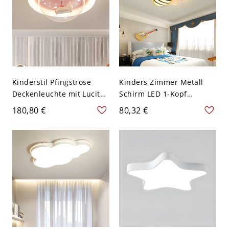
Kinderstil Pfingstrose
Kinders Zimmer Metall
Deckenleuchte mit Lucite-
Schirm LED 1-Kopf
Schirm,
Deckenlampe Biene
180,80 €
80,32 €
Direktverdrahtung, 1
Design Cartoon
Licht, Wohnnutzung, LED-
Deckenleuchte - Gelb
Leuchte, 110V-120V, Pony
110V-120V Weißlicht