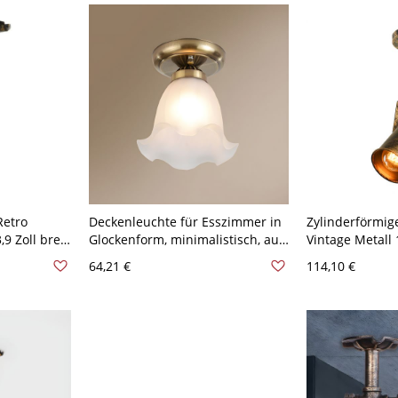
Retro
Deckenleuchte für Esszimmer in
Zylinderförmig
9 Zoll breit
Glockenform, minimalistisch, aus
Vintage Metall
s
satiniertem Glas, einzeln,
Einstellbare
64,21 €
114,10 €
ze 110V-
halbflächenbündig, mit
Halbmontageb
gerüschtem Rand - 110V-120V
Bronze