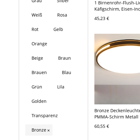
Grau
Silber
1 Birnenrohr-Flush-Li
Käfigschirm, Eisen-In
Weiß
Rosa
Wohnzimmer-Halbmo
45,23 €
Deckenlampe in Bron
Rot
Gelb
Orange
Beige
Braun
Brauen
Blau
Grün
Lila
Golden
Bronze Deckenleuchte
Transparenz
PMMA-Schirm Metall 
Wohnbereich LED
60,55 €
Aufputzmontage, 110
Bronze
×
Rund, 16"