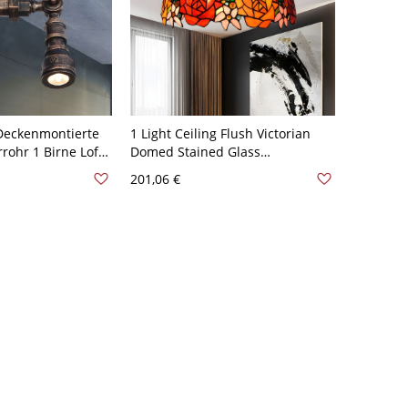
Deckenmontierte
1 Light Ceiling Flush Victorian
rohr 1 Birne Loft
Domed Stained Glass
ntagebeleuchtung
Rose/Flower Patterned
201,06 €
l - 110V-120V
Flushmount Lighting in Bronze -
Bronze 110V-120V Blume