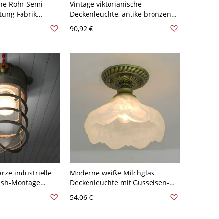
ne Rohr Semi-
Vintage viktorianische
tung Fabrik
Deckenleuchte, antike bronzene
Birne Flur
LED-Leuchte mit mattiertem
90,92 €
t rotem Ventil
Glasschirm - 110V-120V 34,29 cm
Weißlicht
ze industrielle
Moderne weiße Milchglas-
lush-Montage
Deckenleuchte mit Gusseisen-
mit klarem
Konstruktion - Bronze 110V-120V
54,06 €
10V-120V