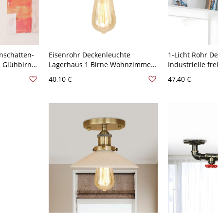
nschatten-
Eisenrohr Deckenleuchte
1-Licht Rohr D
1 Glühbirne
Lagerhaus 1 Birne Wohnzimmer
Industrielle fr
e-Lampe in
Halb-Flush-Licht in Bronze
Glühbirne Meta
40,10 €
47,40 €
Montage in Br