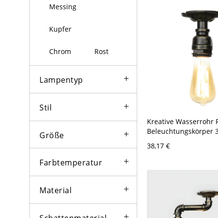
Messing
Kupfer
Chrom
Rost
Lampentyp
Stil
Kreative Wasserrohr 
Beleuchtungskörper 3,
Größe
Alte Metall Kaffeehau
38,17 €
Deckenleuchte - Bron
120V
Farbtemperatur
Material
Schattenmaterial