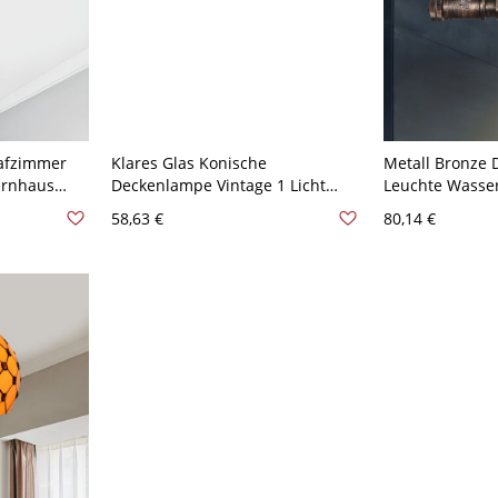
lafzimmer
Klares Glas Konische
Metall Bronze 
ernhaus
Deckenlampe Vintage 1 Licht
Leuchte Wasser
Korridor Halb-Flush-
Halb-Flush-Mo
58,63 €
80,14 €
cktem
Montageleuchte in Bronze
mit rotem Venti
Bronze