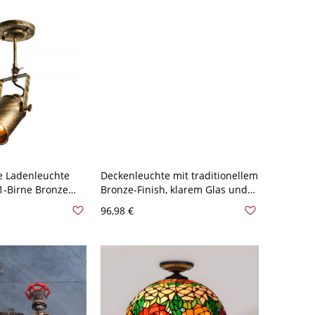
e Ladenleuchte
Deckenleuchte mit traditionellem
 1-Birne Bronze
Bronze-Finish, klarem Glas und
halbflacher Montage mit
96,98 €
eleuchtung
Schatten-Geometrie - 110V-120V
Bronze