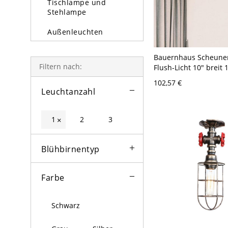
Tischlampe und
Stehlampe
Außenleuchten
Glühbirne
Bauernhaus Scheune
Filtern nach:
Flush-Licht 10" breit 
Metall-Deckenmontag
102,57 €
Bronze
Leuchtanzahl
1
2
3
×
Blühbirnentyp
Farbe
Schwarz