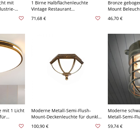
cht mit
1 Birne Halbflächenleuchte
Bronze geboge
dustrie-
Vintage Restaurant
Mount Beleuch
ntage-
Deckenleuchte mit Kegel
metallischen 1-
71,68 €
46,70 €
ze
Opalglas Schirm in Bronze
Deckenlampe mi
Deco, A
 mit 1 Licht
Moderne Metall-Semi-Flush-
Moderne schwar
für
Mount-Deckenleuchte für dunkle
Metall-Semi-F
Wohnungen in Amerika in
Deckenleuchte 
100,90 €
59,74 €
V-120V,
Kategorienhöhe - Bronze 110V-
Glasschirm - 1
120V 33,02 cm