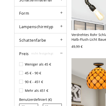
Form
Lampenschirmtyp
Verdrehtes Rohr Sch
Halb-Flush-Licht Bau
Schattenfarbe
Eisen 1-Birne Bronze
49,99 €
Deckenlampe mit na
Preis
Glühbirnen-Design
nicht festgelegt
Weniger als 45 €
45 € - 90 €
90 € - 451 €
Mehr als 451 €
Benutzerdefiniert (€)