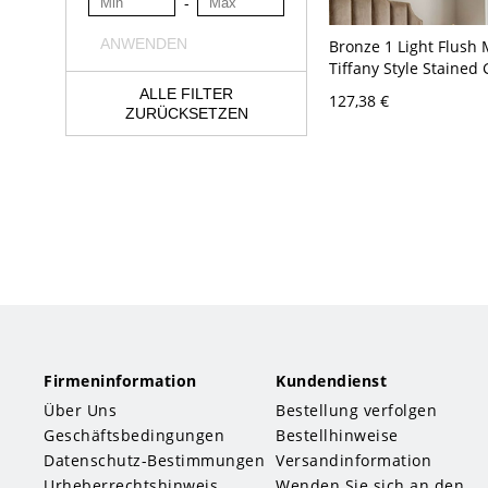
-
ANWENDEN
Bronze 1 Light Flush
Tiffany Style Stained 
Globe/Dome/Scalloped
ALLE FILTER
127,38 €
Lighting with Gem Pat
ZURÜCKSETZEN
7.5"/8.5"/10" H - Bron
120V 31,75 cm
Firmeninformation
Kundendienst
Über Uns
Bestellung verfolgen
Geschäftsbedingungen
Bestellhinweise
Datenschutz-Bestimmungen
Versandinformation
Urheberrechtshinweis
Wenden Sie sich an den