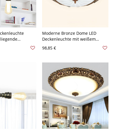
eckenleuchte
Moderne Bronze Dome LED
eiliegende
Deckenleuchte mit weißem
ll Halb-Flush-
Glasschirm - 1 Licht - 110V-120V
98,85 €
onze
38,1 cm Weißlicht