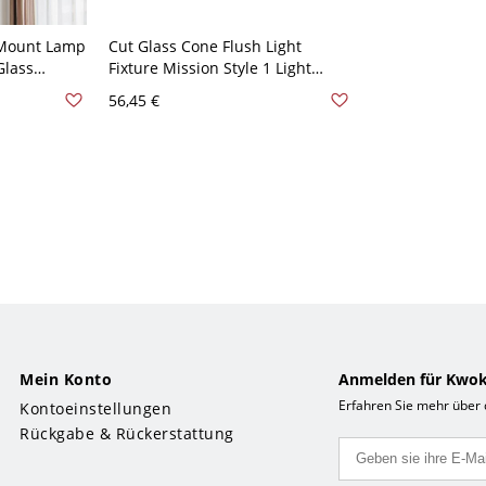
 Mount Lamp
Cut Glass Cone Flush Light
Glass
Fixture Mission Style 1 Light
 Ceiling
Bronze Finish Rhombus/Leaf
56,45 €
tern,
Patterned Ceiling Mount - 110V-
ze 110V-
120V Bronze Rhombus
Mein Konto
Anmelden für Kwok
Erfahren Sie mehr über
Kontoeinstellungen
Rückgabe & Rückerstattung