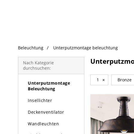
beliebte Produkte
Beleuchtung
Unterputzmontage beleuchtung
Beleuchtung
Unterputzmo
Kronleuchter
Nach Kategorie
durchsuchen:
Pendelleuchte
1
×
Bronze
Unterputzmontage
Beleuchtung
Insellichter
Deckenventilator
Wandleuchten