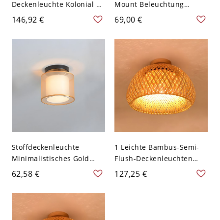
Deckenleuchte Kolonial 1-
Mount Beleuchtung
Licht für Badezimmer -
Geometrischer
146,92 €
69,00 €
Messing 110V-120V
Minimalismus Semi Flush
Light Fixture - Weiß 110V-
120V Einfarbe Rund
Stoffdeckenleuchte
1 Leichte Bambus-Semi-
Minimalistisches Gold
Flush-Deckenleuchten
Geometrisches
Asien Flur und Foyer
62,58 €
127,25 €
Deckenleuchtenarmatur -
Semi-Flush-
Golden 110V-120V Rund
Montagebeleuchtung -
Gelb 110V-120V 30,48 cm