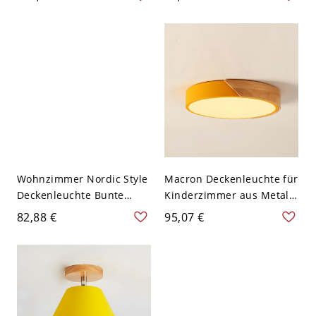
Gelb 110V-120V
Gelb
Wohnzimmer Nordic Style
Macron Deckenleuchte für
Deckenleuchte Bunte
Kinderzimmer aus Metall,
Macron LED-
Acryl und Holz in
82,88 €
95,07 €
Deckenleuchte - Gelb
kreisrunder Form - Gelb
110V-120V Klein
110V-120V Dreistufiges
Dimmen