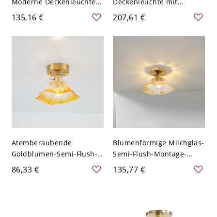
Moderne Deckenleuchte
Deckenleuchte mit
mit klarem Glasschirm -
abwärts gerichtetem
135,16 €
207,61 €
110V-120V Gelb
Schirm im modernen Stil -
Ingwer 110V-120V 45,72
cm
Atemberaubende
Blumenförmige Milchglas-
Goldblumen-Semi-Flush-
Semi-Flush-Montage-
Montage-Deckenleuchte
Deckenleuchte mit
86,33 €
135,77 €
mit klarem Glasschirm -
Abwärtslicht - Gelb 110V-
110V-120V Gelb
120V