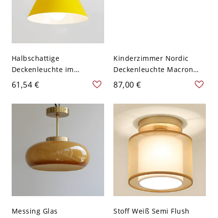
Halbschattige
Kinderzimmer Nordic
Deckenleuchte im
Deckenleuchte Macron
nordischen Stil aus Metall
Holz und Metallrahmen
61,54 €
87,00 €
- Gelb 110V-120V
LED-Deckenbeleuchtung -
Gelb 110V-120V
Dreistufiges Dimmen
Messing Glas
Stoff Weiß Semi Flush