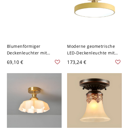
Blumenförmiger
Moderne geometrische
Deckenleuchter mit
LED-Deckenleuchte mit
klarem Glasschirm für
Fernbedienungsdimmung
69,10 €
173,24 €
modernes Wohnkultur -
und Acrylschirm - Gelb
110V-120V Gelb
110V-120V 30,48 cm