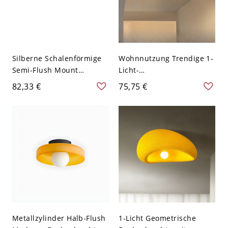
Silberne Schalenförmige
Wohnnutzung Trendige 1-
Semi-Flush Mount
Licht-
Deckenleuchte, Gelb,
LED/Glühlampen/Leuchtst
82,33 €
75,75 €
110V-120V, 11"
offlampen Semi-Flush-
Mount-Deckenlampe mit
Trommel-Glasschirm, 110-
120 V, Beige, 4"
Metallzylinder Halb-Flush
1-Licht Geometrische