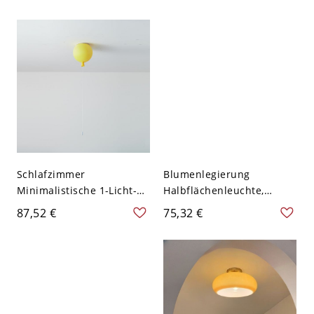
Verspielter Silhouette -
Weiß 110V-120V Weißlicht
110V-120V Gelb
Schlafzimmer
Blumenlegierung
Minimalistische 1-Licht-
Halbflächenleuchte,
Symmetrische Kunststoff-
LED/Glühlampe/Fluoreszie
87,52 €
75,32 €
Deckenleuchte für
rend, Glasur für
LED/Glühlampe/Leuchtsto
Wohnnutzung, Kaffee,
fflampe, mit Polymer-
110-120V, 7"
Verbundschirm, 110-120V,
Hellgelb