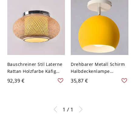
Deckenleuchte - Gelb
1-Kopf Deckenleuchte -
110V-120V
Gelb 110V-120V
Bauschreiner Stil Laterne
Drehbarer Metall Schirm
Rattan Holzfarbe Käfig
Halbdeckenlampe
Deckenlampe Zylinder
Nordeuropa Halbkugel 1-
92,39 €
35,87 €
Schirm 1-Licht
Kopf Deckenleuchte - Gelb
Deckenleuchte - Holz
110V-120V
110V-120V 40,64 cm
1 / 1