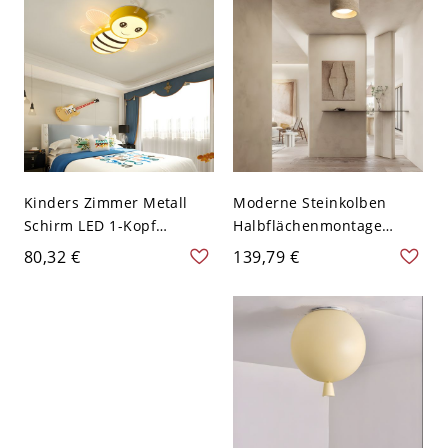
Kinders Zimmer Metall
Moderne Steinkolben
Schirm LED 1-Kopf
Halbflächenmontage
Deckenlampe Biene
Deckenleuchte mit
80,32 €
139,79 €
Design Cartoon
abwärts gerichtetem
Deckenleuchte - Gelb
Steinschirm - Gelb 110V-
110V-120V Weißlicht
120V