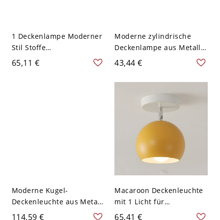
1 Deckenlampe Moderner
Moderne zylindrische
Stil Stoffe
Deckenlampe aus Metall
Deckenbeleuchtung für
mit 1 Licht für
65,11 €
43,44 €
Wohnzimmer - Gelb 110V-
Schlafzimmer - Gelb 110V-
120V Quadrat
120V Weißlicht
Moderne Kugel-
Macaroon Deckenleuchte
Deckenleuchte aus Metall
mit 1 Licht für
mit mehreren Lichtern -
Schlafzimmer - 110V-120V
114,59 €
65,41 €