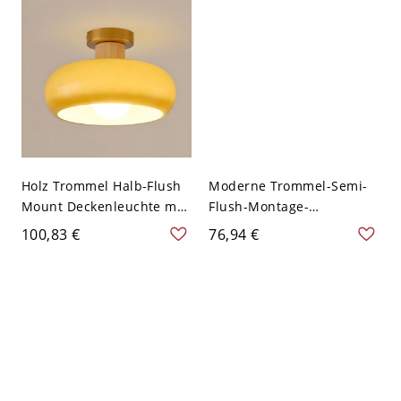
Messing
Holz Trommel Halb-Flush
Moderne Trommel-Semi-
Mount Deckenleuchte mit
Flush-Montage-
weißem Schirm für
Deckenleuchte mit
100,83 €
76,94 €
Schlafzimmer - Orange
Glasschirm - 1 Licht - Gelb
110V-120V 27,94 cm
110V-120V