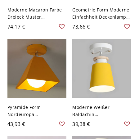
Moderne Macaron Farbe
Geometrie Form Moderne
Dreieck Muster
Einfachheit Deckenlampe
Einfachheit Deckenlampe
Macaron Farbe LED 1-
74,17 €
73,66 €
Pentagon Metall Schirm
Licht Deckenleuchte mit
LED 1-Kopf Deckenleuchte
Dreieck Muster - Gelb
- Gelb 110V-120V
110V-120V Weißlicht
Weißlicht
Pentagon
Pyramide Form
Moderne Weißer
Nordeuropa
Baldachin
Halbdeckenlampe
Halbdeckenlampe
43,93 €
39,38 €
Macaron Farbe Metall
Macaron Farbe Metall
Schirm 1-Kopf
Drehbarer Eimer Schirm