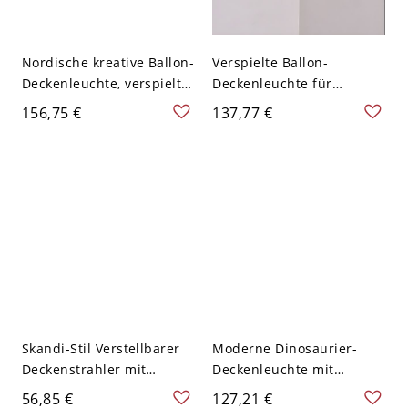
Nordische kreative Ballon-
Verspielte Ballon-
Deckenleuchte, verspielte
Deckenleuchte für
Kinderzimmerlampe mit
Kinderzimmer und
156,75 €
137,77 €
Zugschalter - 110V-120V
Kinderkrippe aus Glas -
20,32 cm Matt Gelb
110V-120V 20,32 cm Gelb
Skandi-Stil Verstellbarer
Moderne Dinosaurier-
Deckenstrahler mit
Deckenleuchte mit
Naturholzakzenten &
Acrylschirm für Kinder -
56,85 €
127,21 €