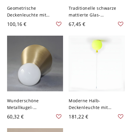
Geometrische
Traditionelle schwarze
Deckenleuchte mit
mattierte Glas-
weißem Glasschirm für
Deckenleuchte - Ideal für
100,16 €
67,45 €
moderne Wohnnutzung -
den Wohnbereich - 110V-
Gelb 110V-120V
120V
Wunderschöne
Moderne Halb-
Metallkugel-
Deckenleuchte mit
Deckenleuchte für
Acrylschirm, 1-Licht, LED-
60,32 €
181,22 €
stilvolle moderne Häuser -
kompatibel - 20,32 cm
110V-120V 7,62 cm
Gelb 110V-120V