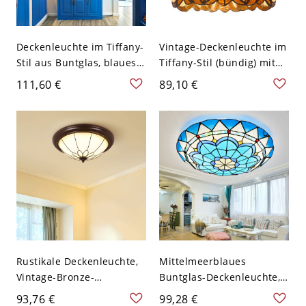
Deckenleuchte im Tiffany-
Vintage-Deckenleuchte im
Stil aus Buntglas, blaues
Tiffany-Stil (bündig) mit
mediterranes Modell mit
handgefertigtem
111,60 €
89,10 €
Bronze-Finish - 110V-120V
Buntglasschirm, Art-déco-
40,64 cm Weißlicht
Leuchte für Schlafzimmer
oder Eingangsbereich -
110V-120V Rund
Rustikale Deckenleuchte,
Mittelmeerblaues
Vintage-Bronze-
Buntglas-Deckenleuchte,
Blumenkäfig für
Tiffany-Stil-Deckenlampe -
93,76 €
99,28 €