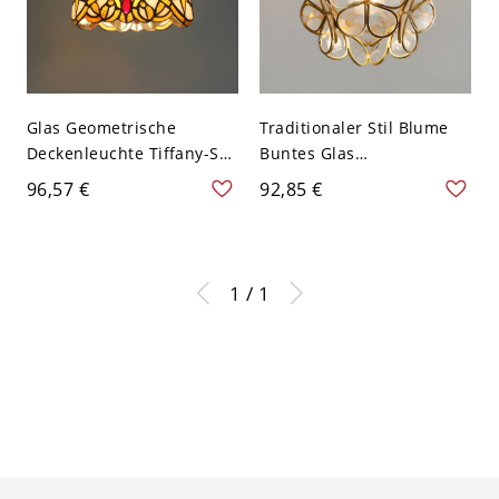
Glas Geometrische
Traditionaler Stil Blume
Deckenleuchte Tiffany-Stil
Buntes Glas
1 Licht Flush Mount
Halbdeckenlampe
96,57 €
92,85 €
Lampe - Gelb 110V-120V
Messing Metall Säume 1-
Kopf Deckenleuchte -
Golden 110V-120V 20,32
cm
1 / 1