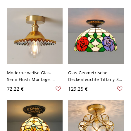
Schlafzimmer Flur
110V-120V 30,48 cm
Eingang - 110V-120V 31,75
Weißlicht
cm Design 1
Moderne weiße Glas-
Glas Geometrische
Semi-Flush-Montage-
Deckenleuchte Tiffany-Stil
Deckenleuchte mit LED-
1 Licht Flush Mount
72,22 €
129,25 €
Lampen - 110V-120V
Lampe für Schlafzimmer -
Golden
Gelb 110V-120V