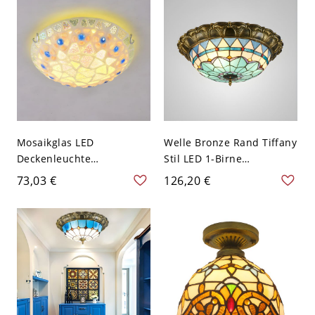
Mosaikglas LED
Welle Bronze Rand Tiffany
Deckenleuchte
Stil LED 1-Birne
Mediterraner Beiger
Deckenlampe Schale
73,03 €
126,20 €
Kuppel-Deckenleuchte -
Blaues Glas
110V-120V 30,48 cm
Deckenleuchte - Bronze
Weißlicht
110V-120V 40,64 cm
Weißlicht