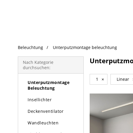
beliebte Produkte
Beleuchtung
Unterputzmontage beleuchtung
Beleuchtung
Unterputzmo
Kronleuchter
Nach Kategorie
durchsuchen:
Pendelleuchte
1
×
Linear
Unterputzmontage
Beleuchtung
Insellichter
Deckenventilator
Wandleuchten