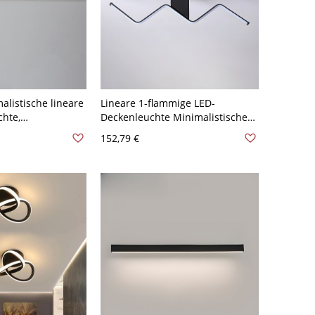
listische lineare
Lineare 1-flammige LED-
hte,
Deckenleuchte Minimalistische
s Aluminium &
Deckenleuchte für Wohnzimmer
152,79 €
e Lampe für Flure
- Schwarz 110V-120V 90,17 cm
- Schwarz 110V-
Weißlicht
atürliches Llicht