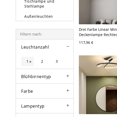
Tischlampe und
Stehlampe
Außenleuchten
Glühbirne
Drei Farbe Linear Mi
Filtern nach:
Deckenlampe Rechtec
Acryl Schirm Deckenl
117,96 €
Weiß 110V-120V 59,6
Leuchtanzahl
1
2
3
×
Blühbirnentyp
Farbe
Lampentyp