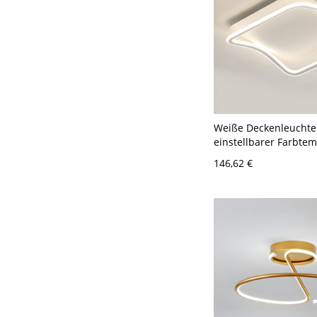
Weiße Deckenleuchte
einstellbarer Farbte
und Acrylschirm - 49
146,62 €
120V