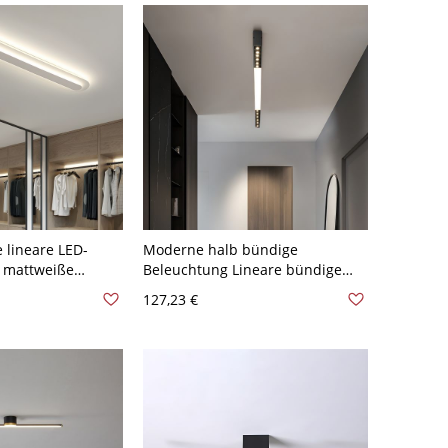
 lineare LED-
Moderne halb bündige
, mattweiße
Beleuchtung Lineare bündige
kenmontage für
Beleuchtung Deckenleuchte für
127,23 €
n - 110V-120V
Esszimmer - Schwarz 110V-120V
licht
Natürliches Llicht 39,5"