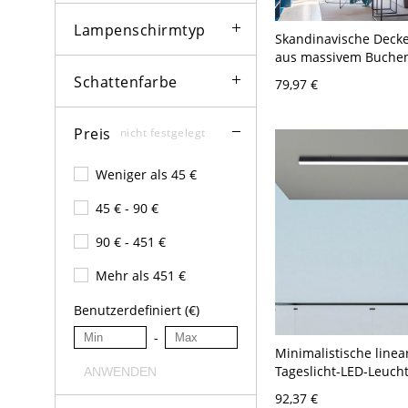
Lampenschirmtyp
Skandinavische Deck
aus massivem Buchen
minimalistische LED-
Schattenfarbe
79,97 €
Deckenleuchte - 110V
cm Weißlicht
Preis
nicht festgelegt
Weniger als 45 €
45 € - 90 €
90 € - 451 €
Mehr als 451 €
Benutzerdefiniert (€)
-
Minimalistische linea
Tageslicht-LED-Leuch
ANWENDEN
Aluminium, Deckenmo
92,37 €
110V-120V, 47,5"