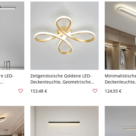
23,5"
re LED-
Zeitgenössische Goldene LED-
Minimalistische
Deckenleuchte, Geometrische
Deckenleuchte
r & Küche -
Blumenleuchte für Schlafzimmer
Pillenform-Dec
153,48 €
124,93 €
19,38 cm
Wohnzimmer - 110V-120V 50,8
niedrige Decke
cm Weißlicht
120,65 cm Weiß