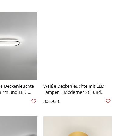
Licht - 110V-120V Linear
re Deckenleuchte
Weiße Deckenleuchte mit LED-
hirm und LED-
Lampen - Moderner Stil und
cm Weißlicht
Acrylschirm - Rechteck 110V-120V
306,93 €
120V