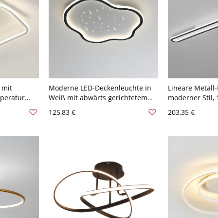
 mit
Moderne LED-Deckenleuchte in
Lineare Metall
mperatur
Weiß mit abwärts gerichtetem
moderner Stil, 1
,53 cm 110V-
Schirm - 40,64 cm Schwarz 110V-
Deckenleuchte 
125,83 €
203,35 €
120V
119,38 cm Weiß