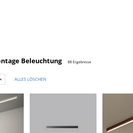
ntage Beleuchtung
88 Ergebnisse
×
ALLES LÖSCHEN