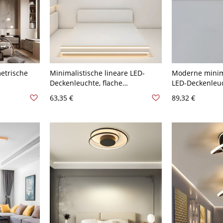
etrische
Minimalistische lineare LED-
Moderne minima
Deckenleuchte, flache
LED-Deckenleuc
Aluminium-Aufbauleuchte -
schwarz/weiße
63,35 €
89,32 €
lafzimmer
110V-120V 60,96 cm Warm
Eisen dimmbar
2 cm
& Badezimmer 
120V 40,64 cm N