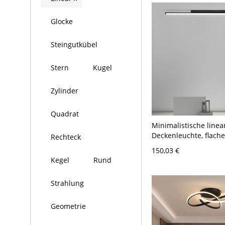
Glocke
Steingutkübel
Stern
Kugel
Zylinder
Quadrat
Minimalistische linea
Deckenleuchte, flache
Rechteck
Aufbauleuchte für Flu
150,03 €
Schwarz 110V-120V 1
Kegel
Rund
Weißlicht
Strahlung
Geometrie