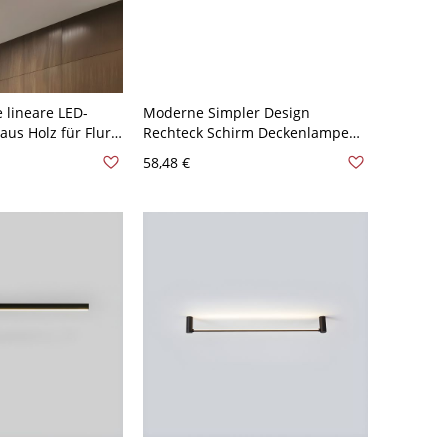
 lineare LED-
Moderne Simpler Design
us Holz für Flur -
Rechteck Schirm Deckenlampe
110V-120V 60,96
Linear Schwarz Metall LED 1-
58,48 €
Licht Deckenleuchte - Schwarz
110V-120V 49,53 cm Weißlicht