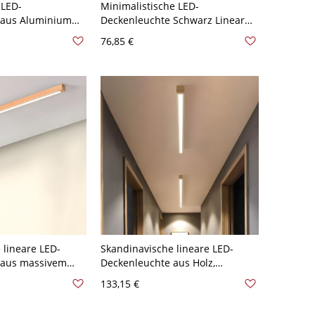
-LED-
Minimalistische LED-
 aus Aluminium
Deckenleuchte Schwarz Linear
chen Stil für das
mit Acrylschirm - Schwarz 110V-
76,85 €
 Schwarz 110V-
120V 59,69 cm
 lineare LED-
Skandinavische lineare LED-
 aus massivem
Deckenleuchte aus Holz,
ache
schlanke Deckenbalkenleuchte
133,15 €
- Natürlich 110V-
mit Acryl-Diffusor - 110V-120V
120,65 cm Weißlicht