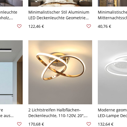
enleuchte
Minimalistischer Stil Aluminium
Minimalistisch
holz,
LED Deckenleuchte Geometrie
Mitternachtssc
Deckenlampe für Wohnzimmer -
Deckenleuchte, 
122,46 €
40,76 €
-120V 59,69
110V-120V Schwarz 49,53 cm
Halbeinbau mit
Weißlicht
110V-120V
re
2 Lichtstreifen Halbflächen-
Moderne geome
te aus
Deckenleuchte, 110-120V, 20",
LED-Lampe Dec
ntage,
Weißes Licht
Umgebungsschi
170,68 €
132,64 €
49,53 cm Weißl