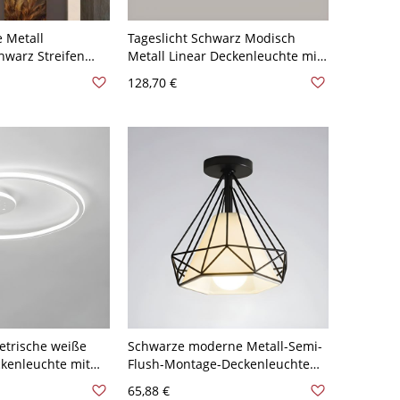
e Metall
Tageslicht Schwarz Modisch
hwarz Streifen
Metall Linear Deckenleuchte mit
1 Licht,
1 Licht und Direktverdrahtung,
128,70 €
 Lucite-Schirm,
110V-120V, 2"
trische weiße
Schwarze moderne Metall-Semi-
kenleuchte mit
Flush-Montage-Deckenleuchte
rm - 110V-120V
mit abwärts gerichtetem
65,88 €
icht
schwarzen Schirm, 5 bis 9 Zoll, 1