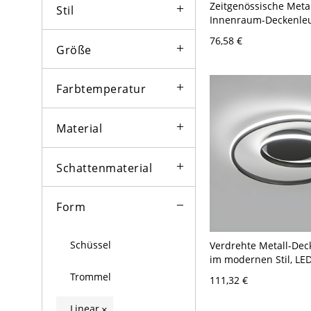
Zeitgenössische Metal
Stil
Innenraum-Deckenleu
dimmbare LED-Decke
76,58 €
Schwarz 110V-120V 1
Größe
Weißlicht
Farbtemperatur
Material
Schattenmaterial
Form
Schüssel
Verdrehte Metall-Dec
im modernen Stil, LE
Deckenleuchte zur
Trommel
111,32 €
Deckenmontage - Sch
120V 45,72 cm Weißli
Linear
×