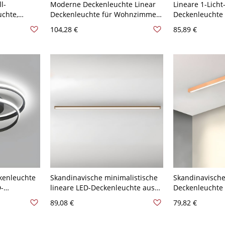
l-
Moderne Deckenleuchte Linear
Lineare 1-Licht
chte,
Deckenleuchte für Wohnzimmer
Deckenleuchte
nmontage -
- Schwarz 110V-120V 31,5"
im minimalistis
104,28 €
85,89 €
3,97 cm
Natürliches Llicht
Schlafzimmer -
120V 80,01 cm
kenleuchte
Skandinavische minimalistische
Skandinavische
D-
lineare LED-Deckenleuchte aus
Deckenleuchte
Massivholz, flache
Buchenholz, fl
89,08 €
79,82 €
warz 110V-
Streifenleuchte für den Flur -
Deckenmontage 
cht
110V-120V Dreistufiges Dimmen
120V 50,8 cm