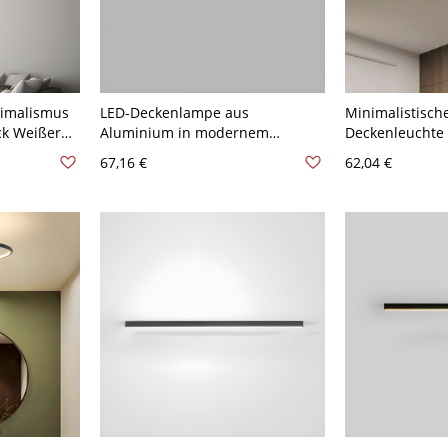
nimalismus
LED-Deckenlampe aus
Minimalistische
k Weißer
Aluminium in modernem
Deckenleuchte a
euchte -
Streifen-Design, 1-flammig, für
Walnuss Farbe 
67,16 €
62,04 €
9 cm
Wohnzimmer und Schlafzimmer
cm Weißlicht
- Schwarz 110V-120V 49,53 cm