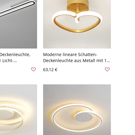
-Deckenleuchte,
Moderne lineare Schatten-
 Licht-
Deckenleuchte aus Metall mit 1
- 110V-120V
Kopf für Restaurants - 110V-120V
63,12 €
licht
Weißlicht