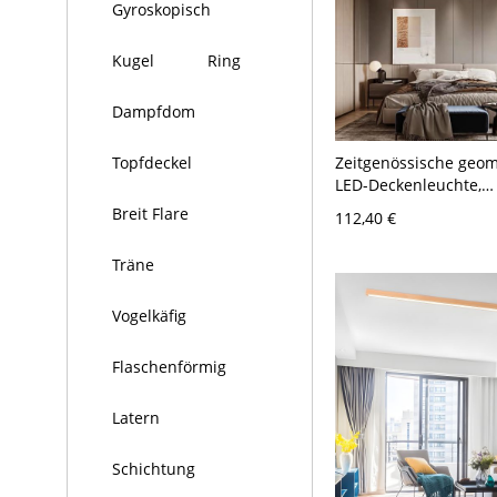
Gyroskopisch
Kugel
Ring
Dampfdom
Zeitgenössische geom
Topfdeckel
LED-Deckenleuchte,
ineinandergreifende
Breit Flare
112,40 €
Ringarmatur für Sch
Flur - 110V-120V 45,7
Träne
Schwarz Weißlicht
Vogelkäfig
Flaschenförmig
Latern
Schichtung