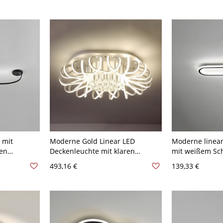
 mit
Moderne Gold Linear LED
Moderne linea
den
Deckenleuchte mit klaren
mit weißem Sc
120V
Kristallakzenten - 110V-120V
Lampe - 40,64 
493,16 €
139,33 €
ßlicht
62,23 cm
Schwarz 110V-