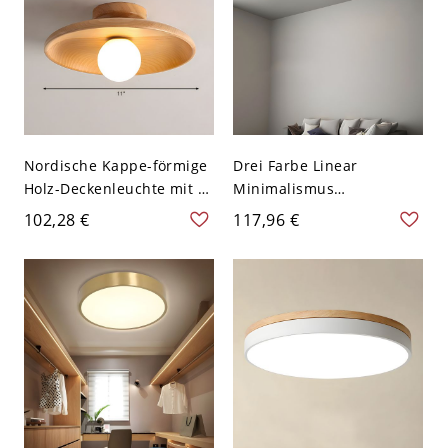
Nordische Kappe-förmige
Drei Farbe Linear
Holz-Deckenleuchte mit 1
Minimalismus
Licht für den
Deckenlampe Rechteck
102,28 €
117,96 €
Eingangsbereich - 110V-
Weißer Acryl Schirm
120V Holz
Deckenleuchte - Weiß
110V-120V 59,69 cm