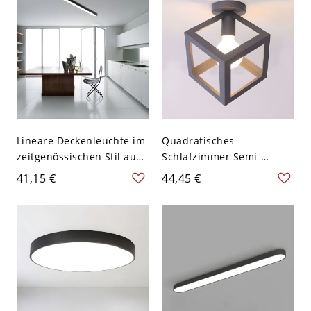
Lineare Deckenleuchte im
Quadratisches
zeitgenössischen Stil aus
Schlafzimmer Semi-
schwarzem Aluminium
Flushmount
41,15 €
44,45 €
mit LED-Lichtquelle für
Zeitgenössisches Metall 1
die Küche, 23,5" breit
Birne Graue
Deckenleuchte