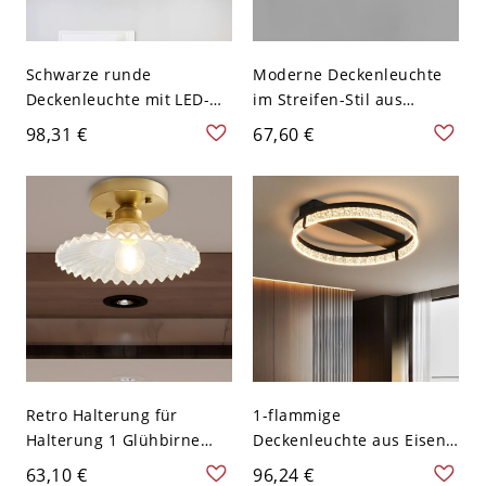
Schwarze runde
Moderne Deckenleuchte
Deckenleuchte mit LED-
im Streifen-Stil aus
Beleuchtung und
Aluminium mit LED-
98,31 €
67,60 €
Acrylglas in Weiß,
Technologie für das Büro -
modernes Design, 9"
110V-120V 62,23 cm
breit, 2" hoch
Schwarz Weißlicht
Retro Halterung für
1-flammige
Halterung 1 Glühbirne
Deckenleuchte aus Eisen,
Klares geripptes Glas
halbbündig, fest
63,10 €
96,24 €