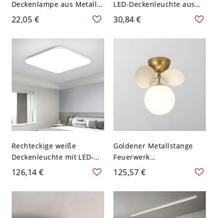
Deckenlampe aus Metall
LED-Deckenleuchte aus
mit 1 Licht für
lackiertem Aluminium mit
22,05 €
30,84 €
Restaurants - Weiß 110V-
Acrylschirm - Grün 110V-
120V 8,89 cm Weißlicht
120V Weißlicht
Rechteckige weiße
Goldener Metallstange
Deckenleuchte mit LED-
Feuerwerk
Lichtquelle, modernes
Halbdeckenlampe
126,14 €
125,57 €
weißes Metall und Acryl-
Moderne Bunter Kugel
Schirm - 110V-120V 39,37
Glasschirm Deckenleuchte
cm Weißlicht
- Weiß 110V-120V 1