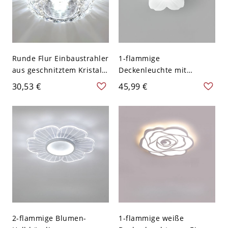
Runde Flur Einbaustrahler
1-flammige
aus geschnitztem Kristall,
Deckenleuchte mit
modernes LED-
Blumenmotiv, Schirm aus
30,53 €
45,99 €
Deckenlicht in Klar - 110V-
Kreidepolymer, fest
120V Transparenz
verdrahtet - 110V-120V
Weißlicht
15,24 cm
2-flammige Blumen-
1-flammige weiße