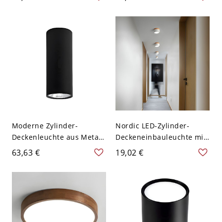
Metallleuchte in Holzoptik
Walnuss-Finish, runde
mit Acrylschirm - 110V-
LED-Leuchte mit flachem
120V 30,48 cm Dunkle
Profil - 110V-120V 30,48
Walnuss
cm Weißlicht
Moderne Zylinder-
Nordic LED-Zylinder-
Deckenleuchte aus Metall
Deckeneinbauleuchte mit
mit 1 Licht - Schwarz
Holzmaserung - Weiß
63,63 €
19,02 €
110V-120V 30,48 cm
110V-120V Weißlicht
Weißlicht