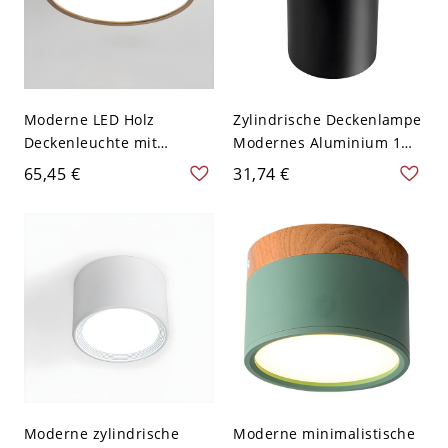
Moderne LED Holz
Zylindrische Deckenlampe
Deckenleuchte mit
Modernes Aluminium 1
Acrylschirm - Walnuss
Licht Flush Mount für
65,45 €
31,74 €
Farbe 110V-120V 22,86 cm
Studie Wohnzimmer -
Ring
Schwarz 110V-120V 7,62
cm Weißlicht
Moderne zylindrische
Moderne minimalistische