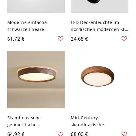
Moderne einfache
LED Deckenleuchte im
schwarze lineare
nordischen modernen Stil
Deckenleuchte Aluminium
für den Innenbereich -
61,72 €
24,68 €
Acryl Lampe Wohnzimmer
110V-120V Weiß Warm 7w
Deckenbeleuchtung
Skandinavische
Mid-Century
geometrische
skandinavische
Deckenleuchte,
Deckenleuchte mit
64,92 €
68,00 €