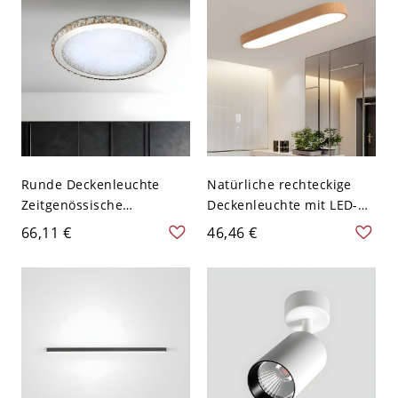
Chrom 110V-120V
Weiß Warm 10,16 cm
Runde Deckenleuchte
Natürliche rechteckige
Zeitgenössische
Deckenleuchte mit LED-
Kristallklare LED-
Lampen - 110V-120V 35,56
66,11 €
46,46 €
Deckenbeleuchtung in
cm Warm
Weißlicht, 8,5" Breit