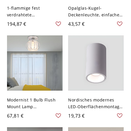
1-flammige fest
Opalglas-Kugel-
verdrahtete
Deckenleuchte, einfacher
Deckenleuchte mit
Stil, 1 Licht, flache
194,87 €
43,57 €
glasiertem Schoolhouse-
Montage mit schwarzer
Schirm - 110V-120V 30,48
Baldachin
cm
Modernist 1 Bulb Flush
Nordisches modernes
Mount Lamp
LED-Oberflächenmontage-
Black/Chrome Spherical
Downlight Wohnzimmer-
67,81 €
19,73 €
Ceiling Mounted Fixture
Oberflächenmontage-
with Crystal Block Shade -
Deckenlampe - 110V-120V