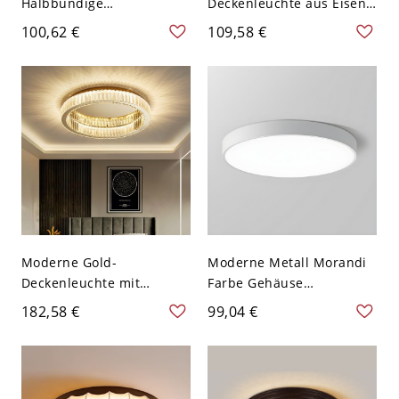
Halbbündige
Deckenleuchte aus Eisen
Deckenleuchte, moderner
im floralen Design - 110V-
100,62 €
109,58 €
Stil - 110V-120V 52,07 cm
120V 16,54 Zoll (42 cm)
Weißlicht
Moderne Gold-
Moderne Metall Morandi
Deckenleuchte mit
Farbe Gehäuse
Kreisförmigen Kristallen
Deckenleuchte Rund
182,58 €
99,04 €
und klarem Glasschirm -
Schirm LED 1-Licht
110V-120V 59,69 cm
Deckenlampe - Weiß
110V-120V 22,86 cm
Weißlicht