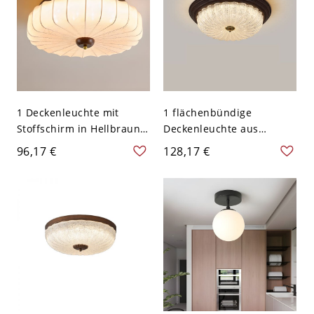
1 Deckenleuchte mit
1 flächenbündige
Stoffschirm in Hellbraun
Deckenleuchte aus
mit Pflaumenfeder-Optik -
Leichtmetall mit
96,17 €
128,17 €
110V-120V 40,64 cm
Festverdrahtung und
glasierter Schirm - 110V-
120V 38,1 cm Dreistufiges
Dimmen Rundplatte
Nussbaum