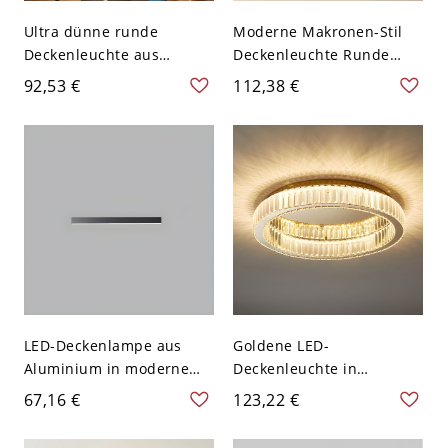
Ultra dünne runde
Moderne Makronen-Stil
Deckenleuchte aus
Deckenleuchte Runde
modernistischem Acryl
Form LED-Deckenleuchten
92,53 €
112,38 €
und Messing mit LED-
für Schlafzimmer - Weiß
Lichtquelle für
110V-120V 30,48 cm
Schlafzimmer in weißem
Weißlicht
Licht, 12" breit
LED-Deckenlampe aus
Goldene LED-
Aluminium in modernem
Deckenleuchte in
Streifen-Design, 1-
modernem, schlichtem
67,16 €
123,22 €
flammig, für Wohnzimmer
Stil aus Edelstahl für den
und Schlafzimmer -
Innenbereich mit