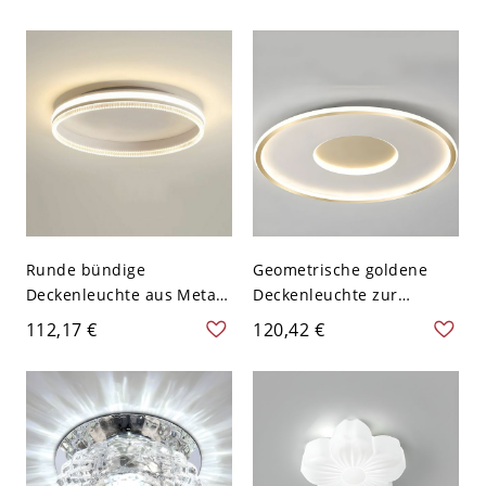
Deckenleuchte Flush
verdrahtet, für das
Fixture
Hauptschlafzimmer -
Schwarz 110V-120V
Dreistufiges Dimmen
Rund
Runde bündige
Geometrische goldene
Deckenleuchte aus Metall
Deckenleuchte zur
in Gold/Schwarz/Weiß mit
Deckenmontage mit
112,17 €
120,42 €
Acryl-Lampenschirm -
weißem Silikongel-Schirm
Weiß 110V-120V
für Innenräume - 110V-
Dreistufiges Dimmen
120V 46,99 cm Rund
Weißlicht