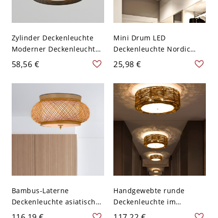
Zylinder Deckenleuchte
Mini Drum LED
Moderner Deckenleuchter
Deckenleuchte Nordic
für Schlafzimmer Flur -
Metall Grau-Holz in
58,56 €
25,98 €
Schwarz 110V-120V 8,89
Weißlicht für Foyer
cm Weißlicht
Bambus-Laterne
Handgewebte runde
Deckenleuchte asiatischer
Deckenleuchte im
Stil Einzelkopf 16" breite
asiatischen Stil aus
116,19 €
117,22 €