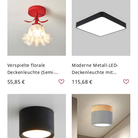
Schwarz 110V-120V 49,53
Kristallschirm - Golden
cm
110V-120V 40,64 cm Kein
polares Dimmen
Verspielte florale
Moderne Metall-LED-
Deckenleuchte (Semi-
Deckenleuchte mit
Flush) mit mattiertem
Acrylschirm - weißer
55,85 €
115,68 €
Glasblütenblatt-Schirm
Schirm - 110V-120V 30,48
für Flur und
cm Schwarz Weißlicht
Kinderzimmer - Rot 110V-
120V