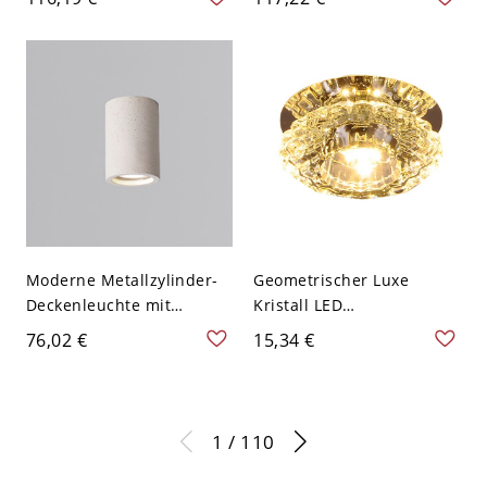
gelbe Deckenlampe mit
braunem Rattan mit LED-
innerem Zylinderschirm
Licht, 16" breit
Moderne Metallzylinder-
Geometrischer Luxe
Deckenleuchte mit
Kristall LED
Betonschirm - 110V-120V
Deckenstrahler für Flur
76,02 €
15,34 €
10,16 cm Weiß
und Akzentbeleuchtung -
Transparenz 110V-120V
Weißlicht
1 / 110