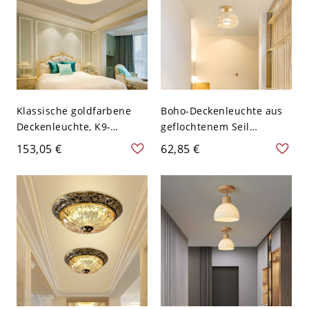
Klassische goldfarbene
Boho-Deckenleuchte aus
Deckenleuchte, K9-
geflochtenem Seil
Kristallakzente &
(bündig), Küstenstil-
153,05 €
62,85 €
mattierter, gemusterter
Halbbündigleuchte mit
Glasschirm - 110V-120V
Massivholzsockel - 110V-
40,64 cm Dampfdom
120V 22,86 cm