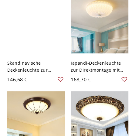
Schlafzimmer - 110V-120V
Dampfdom
Skandinavische
Japandi-Deckenleuchte
Deckenleuchte zur
zur Direktmontage mit
Direktmontage mit
Falten, geometrischer
146,68 €
168,70 €
Holzsockel, dimmbare
Origami-Schirm mit
flache LED-Leuchte für
sanftem Lichtschein -
Schlafzimmer -
Weiß 110V-120V 50,8 cm
Beigefarben 110V-120V
Dreistufiges Dimmen
Dampfdom Warm