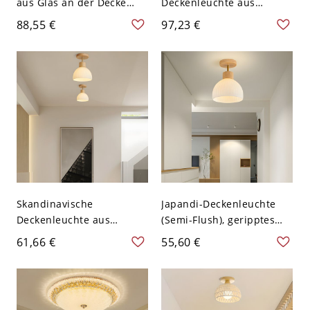
aus Glas an der Decke
Deckenleuchte aus
montiert in Messing -
bernsteinfarbenem Glas
88,55 €
97,23 €
110V-120V Dampfdom
im Mid-Century-Stil, retro
Messing-Deckenlampe für
warmes Ambiente - 110V-
120V
Skandinavische
Japandi-Deckenleuchte
Deckenleuchte aus
(Semi-Flush), geripptes
Massivholz, Japandi-
Glas & Massivholz, für
61,66 €
55,60 €
Leuchte mit geripptem
Flur oder Schlafzimmer -
Glas für Flur und
Natürlich 110V-120V
Schlafzimmer - 110V-120V
Holz