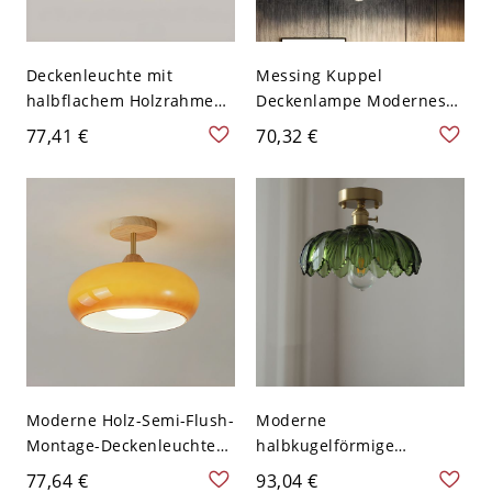
Deckenleuchte mit
Messing Kuppel
halbflachem Holzrahmen
Deckenlampe Modernes
und geripptem
Klares Geripptes Glas 1
77,41 €
70,32 €
Glaskuppelstil und
Glühbirne Korridor Halb-
Downlight - Walnuss
Flush-Montage Leuchte
Farbe 110V-120V 25,4 cm
Moderne Holz-Semi-Flush-
Moderne
Montage-Deckenleuchte
halbkugelförmige
mit weißem Glasschirm -
Deckenleuchte für
77,64 €
93,04 €