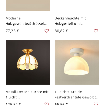
Moderne
Deckenleuchte mit
Holzgewölbte/Schüssel
Holzgestell und
Semi-Flush Mount
Glasschirm, 110-120V
77,23 €
80,82 €
Deckenleuchte - 110V-
120V 25,4 cm Natürlich
Metall-Deckenleuchte mit
1 Leichte Kreide
1 Licht,
Festverdrahtete Gewölbte
LED/Glühlampe/Leuchtsto
Halbflächenmontage
125,54 €
65,56 €