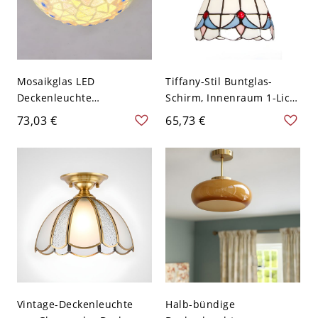
Mosaikglas LED
Tiffany-Stil Buntglas-
Deckenleuchte
Schirm, Innenraum 1-Licht
Mediterraner Beiger
Halb-Flushmount - Weiß
73,03 €
65,73 €
Kuppel-Deckenleuchte -
110V-120V
110V-120V 30,48 cm
Weißlicht
Vintage-Deckenleuchte
Halb-bündige