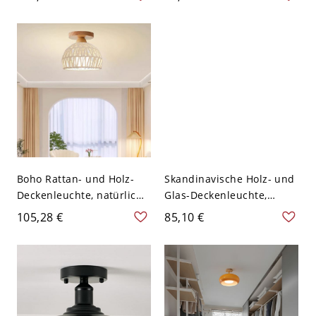
Acrylleuchte für niedrige
Schirm - Holz 110V-120V
Decken - 110V-120V 20,32
cm
Boho Rattan- und Holz-
Skandinavische Holz- und
Deckenleuchte, natürliche
Glas-Deckenleuchte,
geflochtene Rattanlampe
Weiß/Orange
105,28 €
85,10 €
für Flure & Schlafzimmer -
Artglaslampe für Flure &
110V-120V 17,78 cm
Schlafzimmer - 110V-120V
Weiß