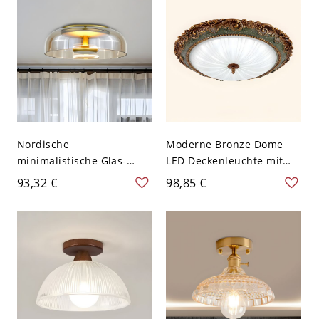
Nordische
Moderne Bronze Dome
minimalistische Glas-
LED Deckenleuchte mit
Kuppel-Deckenleuchte
weißem Glasschirm - 1
93,32 €
98,85 €
LED-Aufbauleuchte -
Licht - 110V-120V 38,1 cm
Bernstein 110V-120V
Weißlicht
Warm