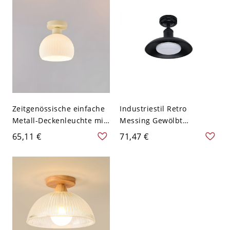
Zeitgenössische einfache
Industriestil Retro
Metall-Deckenleuchte mit
Messing Gewölbt
Glasschirm - 110V-120V
Halbflächenleuchte für
65,11 €
71,47 €
Dampfdom
Stilvolle Innenräume -
19,05 cm 110V-120V
Schwarz