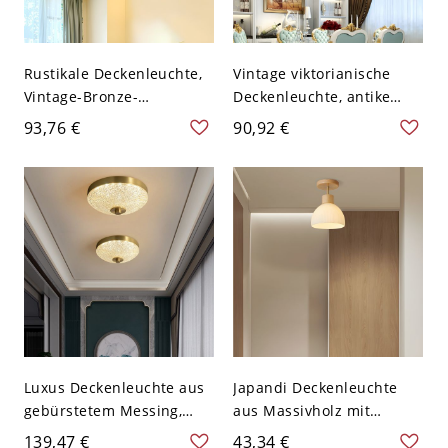
Rustikale Deckenleuchte,
Vintage viktorianische
Vintage-Bronze-
Deckenleuchte, antike
Blumenkäfig für
bronzene LED-Leuchte mit
93,76 €
90,92 €
Schlafzimmer Flur
mattiertem Glasschirm -
Eingang - 110V-120V 31,75
110V-120V 34,29 cm
cm Design 1
Weißlicht
Luxus Deckenleuchte aus
Japandi Deckenleuchte
gebürstetem Messing,
aus Massivholz mit
runde Kristall-Effekt-
gerippter cremefarbener
139,47 €
43,34 €