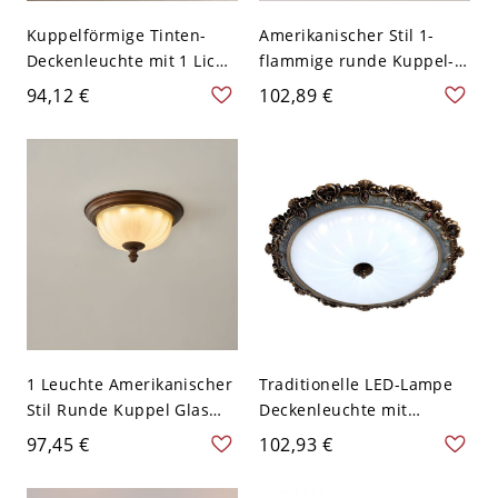
Kuppelförmige Tinten-
Amerikanischer Stil 1-
Deckenleuchte mit 1 Licht,
flammige runde Kuppel-
Legierung, Glas-Schirm,
Deckenleuchte für
94,12 €
102,89 €
Trendige Deckenmontage,
Schlafzimmer - 110V-120V
110V-120V, 12,5"
33,02 cm
1 Leuchte Amerikanischer
Traditionelle LED-Lampe
Stil Runde Kuppel Glas
Deckenleuchte mit
Innen Deckenleuchte -
Glasschirm für
97,45 €
102,93 €
110V-120V 26,67 cm
Wohnzimmer - Weißlicht
110V-120V 30,48 cm