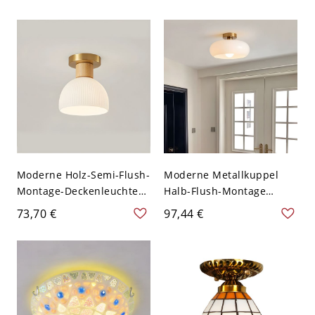
Orange 110V-120V
Schlafzimmer - Grün
110V-120V
Moderne Holz-Semi-Flush-
Moderne Metallkuppel
Montage-Deckenleuchte
Halb-Flush-Montage
mit weißem Glasschirm -
Deckenleuchte mit
73,70 €
97,44 €
Holz 110V-120V Rund
Glasschirm - Cremefarben
110V-120V