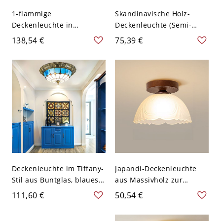
1-flammige
Skandinavische Holz-
Deckenleuchte in
Deckenleuchte (Semi-
Kuppelform mit
Flush), Deckenlampe mit
138,54 €
75,39 €
Kristallschirm und
geriffeltem weißem Glas
Messingfassung, 110–120
für Flur, Schlafzimmer,
V
Eingangsbereich - 110V-
120V
Deckenleuchte im Tiffany-
Japandi-Deckenleuchte
Stil aus Buntglas, blaues
aus Massivholz zur
mediterranes Modell mit
Deckenmontage, Leuchte
111,60 €
50,54 €
Bronze-Finish - 110V-120V
mit strukturiertem
40,64 cm Weißlicht
Glasschirm für Flur und