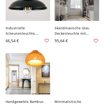
Industrielle
Skandinavische Glas-
Scheunenleuchte,
Deckenleuchte mit
halbbündige
Holzsockel für Flur und
66,54 €
95,64 €
Deckenleuchte,
Schlafzimmer - Orange
wetterfeste schwarze
110V-120V
Eisenlampe für Veranden
& Eingänge - Dampfdom
110V-120V
Handgewebte Bambus-
Minimalistische