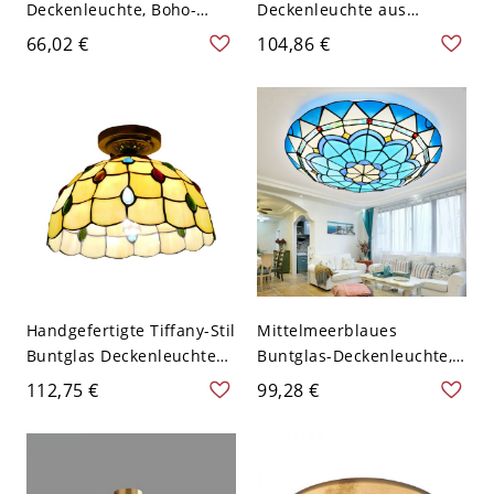
Deckenleuchte, Boho-
Deckenleuchte aus
Käfigleuchte für Flur &
Massivholz für Flur und
66,02 €
104,86 €
Schlafzimmer - 110V-120V
Eingang Zen-Serie -
30,48 cm
Walnuss Farbe 110V-120V
17,78 cm
Handgefertigte Tiffany-Stil
Mittelmeerblaues
Buntglas Deckenleuchte
Buntglas-Deckenleuchte,
halbeingelassen - 110V-
Tiffany-Stil-Deckenlampe -
112,75 €
99,28 €
120V Gelb
110V-120V 30,48 cm
Weißlicht