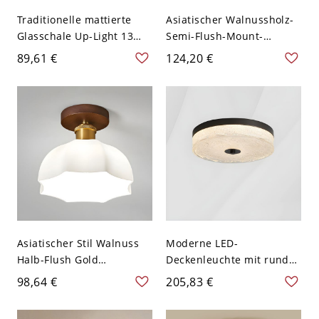
Traditionelle mattierte
Asiatischer Walnussholz-
Glasschale Up-Light 13
Semi-Flush-Mount-
Zoll Deckenleuchte - 110V-
Deckenleuchte mit
89,61 €
124,20 €
120V Design 1
Glasschirm - 110V-120V
Karamellfarben
Asiatischer Stil Walnuss
Moderne LED-
Halb-Flush Gold
Deckenleuchte mit runder
Deckenleuchte mit
Form und milchigem
98,64 €
205,83 €
weißem Glasschirm -
Glasschirm - Schwarz
110V-120V 20,32 cm
110V-120V 30,48 cm