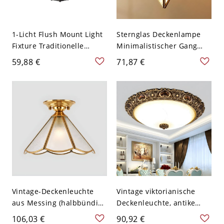
1-Licht Flush Mount Light
Sternglas Deckenlampe
Fixture Traditionelle
Minimalistischer Gang
achteckige Deckenleuchte
Deckenleuchte in Gold -
59,88 €
71,87 €
mit Glasschirm - 110V-
Golden 110V-120V
120V Schwarz 22,86 cm
Mattglas 20,32 cm
Vintage-Deckenleuchte
Vintage viktorianische
aus Messing (halbbündig),
Deckenleuchte, antike
goldene Glasleuchte mit
bronzene LED-Leuchte mit
106,03 €
90,92 €