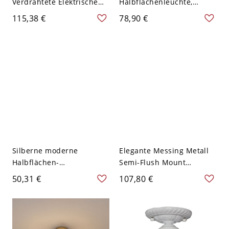
Verdrahtete Elektrische
Halbflächenleuchte,
Regelmäßige Auburn
LED/Glühlampe/Fluoreszie
115,38 €
78,90 €
Deckenlampe Angepasst
rend, Glasur für
für Led-Lichtvorrichtung
Wohnnutzung, Kaffee,
mit Gläserner
110-120V, 8"
Lampenschirm in einem
Simplistischen Stil, 110V-
120V, 13"
Silberne moderne
Elegante Messing Metall
Halbflächen-
Semi-Flush Mount
Deckenleuchte mit 1
Deckenleuchte mit
50,31 €
107,80 €
Glasschirm - 110V-120V
Glasschirm für
Blumen
traditionellen Stil - 110V-
120V Horn Durchsichtig
mit Maserung