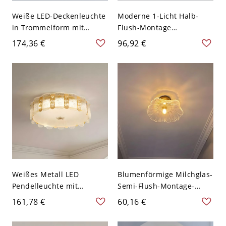
Weiße LED-Deckenleuchte
Moderne 1-Licht Halb-
in Trommelform mit
Flush-Montage
mattiertem Glasschirm -
Deckenleuchte mit
174,36 €
96,92 €
110V-120V 40,64 cm
mattiertem Glasschirm -
110V-120V Blumen
Burgunderrot
Weißes Metall LED
Blumenförmige Milchglas-
Pendelleuchte mit
Semi-Flush-Montage-
mattiertem Glasschirm -
Deckenleuchte mit
161,78 €
60,16 €
Modernes Trommelform
Abwärtslicht - Weiß 110V-
für den Wohnbereich -
120V