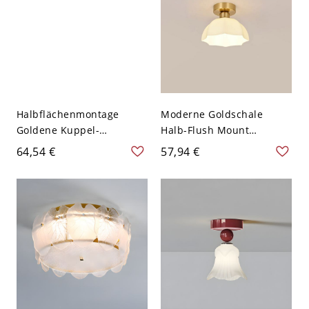
Halbflächenmontage
Moderne Goldschale
Goldene Kuppel-
Halb-Flush Mount
Deckenleuchte mit
Deckenleuchte mit
64,54 €
57,94 €
Metallschirm für moderne
mattem Glasschirm -
Wohnkultur - 110V-120V
110V-120V
Blumen