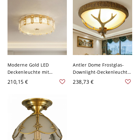
Gummibaum
Moderne Gold LED
Antler Dome Frostglas-
Deckenleuchte mit
Downlight-Deckenleuchte
Kristall- und Milchglas-
- Antikoptik 110V-120V
210,15 €
238,73 €
Schirm - 110V-120V 40,64
45,72 cm
cm