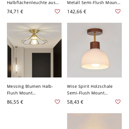
Halbflächenleuchte aus
Metall Semi-Flush Mount
glattem Metall mit
Deckenleuchte mit Bi-Pin-
74,71 €
142,66 €
abwärts gerichtetem
Lichtern 9,5 Zoll lang -
Glasschirm - Weiß 110V-
Matschicht 110V-120V
120V Blume
Messing Blumen Halb-
Wise Spirit Holzschale
Flush Mount
Semi-Flush Mount
Deckenleuchte mit
Deckenleuchte mit
86,55 €
58,43 €
Milchglas Schirm - 110V-
mattem Glasschirm -
120V 20,32 cm
Walnuss Farbe 110V-120V