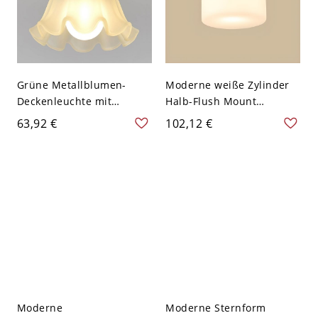
Grüne Metallblumen-
Moderne weiße Zylinder
Deckenleuchte mit
Halb-Flush Mount
halbem Anschluss und
Deckenleuchte mit
63,92 €
102,12 €
mattiertem Glasschirm -
mattem Glasschirm -
110V-120V 16,51 cm
110V-120V Messing
Moderne
Moderne Sternform