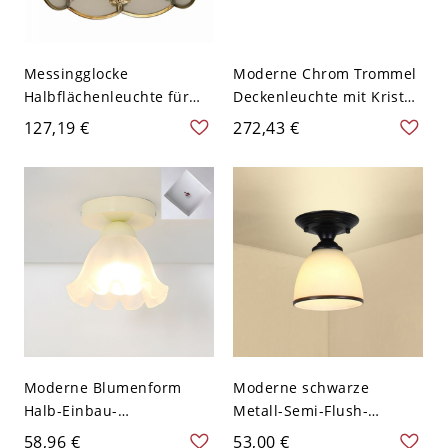
Messingglocke
Moderne Chrom Trommel
Halbflächenleuchte für
Deckenleuchte mit Kristall
die Deckenmontage mit
Schirm - 110V-120V
127,19 €
272,43 €
mattiertem Glasschirm -
110V-120V
Moderne Blumenform
Moderne schwarze
Halb-Einbau-
Metall-Semi-Flush-
Deckenleuchte für den
Montage-Deckenleuchte
58,96 €
53,00 €