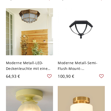
Wohnbereich in
mit mattiertem
Cremefarbe - 110V-120V
Glasschirm - 110V-120V
16,51 cm
Topf
Moderne Metall-LED-
Moderne Metall-Semi-
Deckenleuchte mit einem
Flush-Mount-
Licht und mattem
Deckenleuchte für dunkle
64,93 €
100,90 €
Glasschirm - Bronze 110V-
Wohnungen in Amerika in
120V 22,86 cm
Kategorienhöhe - Schwarz
110V-120V 33,02 cm