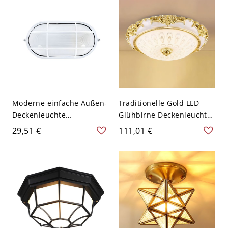
Moderne einfache Außen-
Traditionelle Gold LED
Deckenleuchte
Glühbirne Deckenleuchte
wasserdicht rostfrei 1
mit weißem Milchglas-
29,51 €
111,01 €
Licht Flush Mount Licht -
Schirm - 110V-120V 30,48
110V-120V Klein Oval
cm