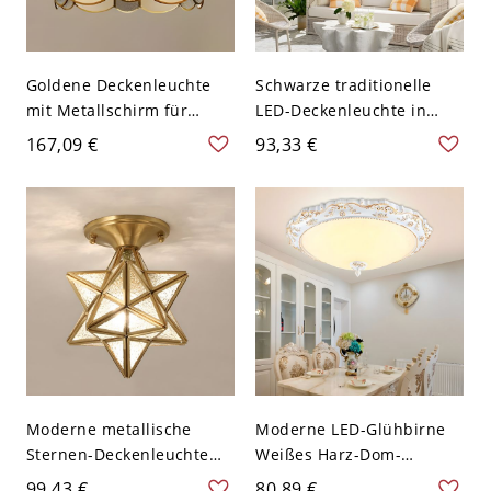
Goldene Deckenleuchte
Schwarze traditionelle
mit Metallschirm für
LED-Deckenleuchte in
moderne Häuser - 110V-
Glockenform mit mattem
167,09 €
93,33 €
120V 26,67 cm
Glasschirm - 110V-120V
Moderne metallische
Moderne LED-Glühbirne
Sternen-Deckenleuchte
Weißes Harz-Dom-
mit klarem Glasschirm,
Deckenleuchte mit
99,43 €
80,89 €