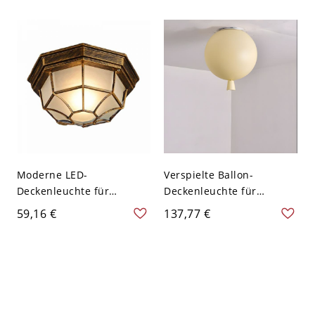
geätzten Details für Flur
mattiertem Glasschirm -
und Eingangsbereich -
110V-120V 34,29 cm
110V-120V Kegel
Weißlicht
Moderne LED-
Verspielte Ballon-
Deckenleuchte für
Deckenleuchte für
Außen/Innen,
Kinderzimmer und
59,16 €
137,77 €
Schwarz/Antik-Bronze,
Kinderkrippe aus Glas -
wasserdichte Lampe für
110V-120V 20,32 cm Gelb
Veranden & Garagen -
Bronze 110V-120V 22,86
cm