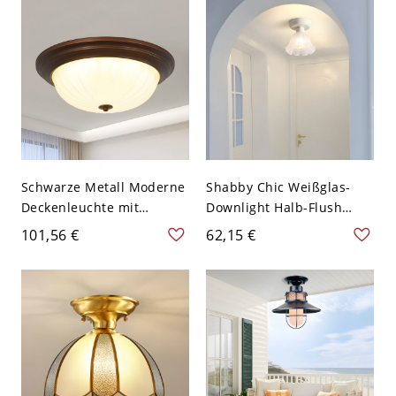
110V-120V 40,64 cm
Schwarze Metall Moderne
Shabby Chic Weißglas-
Deckenleuchte mit
Downlight Halb-Flush
Milchglas-Schirm - 110V-
Mount Deckenleuchte -
101,56 €
62,15 €
120V 33,02 cm
110V-120V mit Spitze