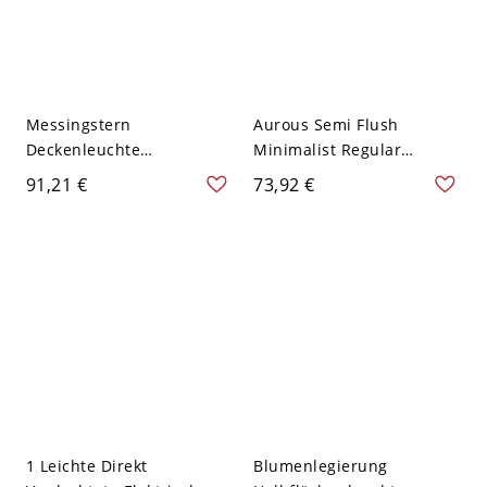
Messingstern
Aurous Semi Flush
Deckenleuchte
Minimalist Regular
Minimalistische Glasflur
Deckenleuchte für
91,21 €
73,92 €
Deckenleuchte - 110V-
E26/E27
120V 20,32 cm Mattglas
LED/Glühlampe/Leuchtsto
fflampe mit Glas,
Festverdrahtet, 110V-120V
1 Leichte Direkt
Blumenlegierung