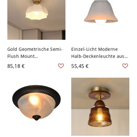
Gold Geometrische Semi-
Einzel-Licht Moderne
Flush Mount
Halb-Deckenleuchte aus
Deckenleuchte mit
Metall mit einem nach
85,18 €
55,45 €
mattiertem Glasschirm -
unten strahlenden
110V-120V
Metallschirm - 110V-120V
Design 5