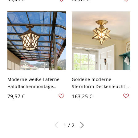
ideal für 5-9 Zoll
Milchglas-Schirm - 110V-
Halbflächenmontage -
120V 36,83 cm Warm
Matt Weiß 110V-120V
Moderne weiße Laterne
Goldene moderne
Halbflächenmontage
Sternform Deckenleuchte
Deckenleuchte mit
mit klarem Glasschirm -
79,57 €
163,25 €
mattiertem Glasschirm -
Mattglas 110V-120V
110V-120V Bronze 17,78
cm
1 / 2