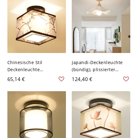
Chinesische Stil
Japandi-Deckenleuchte
Deckenleuchte
(bündig), plissierter
Stoffschirm
Stoffschirm mit
65,14 €
124,40 €
Deckenleuchte für
Massivholzsockel für
Schlafzimmer - 110V-120V
Schlafzimmer & Flur -
Pflaumenblüte Quadrat
40,64 cm 110V-120V