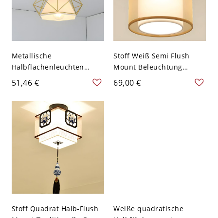
Metallische
Stoff Weiß Semi Flush
Halbflächenleuchten
Mount Beleuchtung
Diamant Industrie
Geometrischer
51,46 €
69,00 €
Schlafzimmer
Minimalismus Semi Flush
Deckenleuchten - Golden
Light Fixture - Weiß 110V-
110V-120V
120V Einfarbe Rund
Stoff Quadrat Halb-Flush
Weiße quadratische