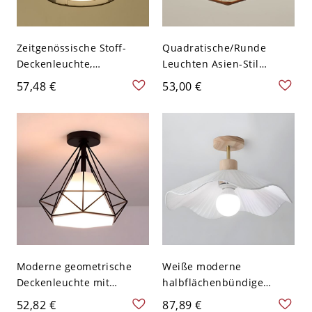
Zeitgenössische Stoff-
Quadratische/Runde
Deckenleuchte,
Leuchten Asien-Stil
geometrische
Deckenleuchte mit
57,48 €
53,00 €
Textilleuchte für
Stoffschirm für Diele -
Schlafzimmer Flur -
Quadrat 110V-120V Lotus
Schwarz 110V-120V Rund
Moderne geometrische
Weiße moderne
Deckenleuchte mit
halbflächenbündige
Stoffschirm und weißer
Deckenleuchte in
52,82 €
87,89 €