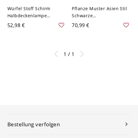
Würfel Stoff Schirm
Pflanze Muster Asien Stil
Halbdeckenlampe
Schwarze
Traditionaler Stil Drei
Halbdeckenlampe
52,98 €
70,99 €
Farbe 1-Kopf
Traditionaler Stil Beige
Deckenleuchte - Leinen
Stoff 1-Kopf
110V-120V
Deckenleuchte - Schwarz
110V-120V Rund
1 / 1
Bestellung verfolgen