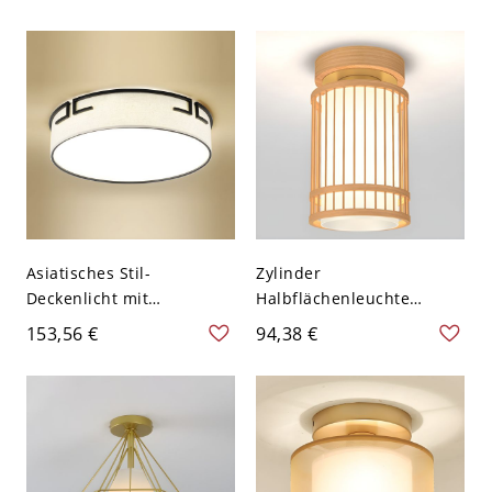
Schirmfarbe - Schwarz
Glockenform mit
110V-120V
Stoffschirm - 110V-120V
40,64 cm
Asiatisches Stil-
Zylinder
Deckenlicht mit
Halbflächenleuchte
Stoffschirm, 5 Größen für
Asiatisch 1-Licht
153,56 €
94,38 €
optionale Leuchten -
Naturholz
110V-120V Dreistufiges
Halbflächenlampe mit
Dimmen 40,64 cm Weiß-
Stoffschirm - Holz 110V-
Schwarz
120V