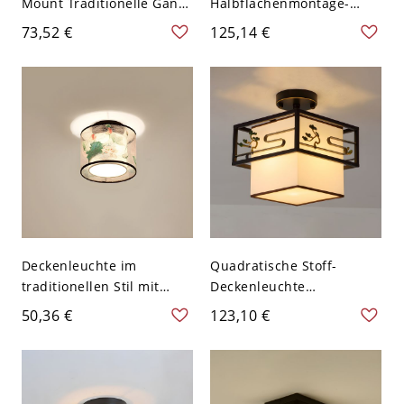
Mount Traditionelle Gang
Halbflächenmontage-
Semi Flush Lichtanlage in
Deckenleuchte im
73,52 €
125,14 €
Weiß - Weiß 110V-120V
traditionellen Stil mit
Stoffüberzug - Weiß 110V-
120V 1
Deckenleuchte im
Quadratische Stoff-
traditionellen Stil mit
Deckenleuchte
Stoff und geometrischem
Traditionelle Flur-
50,36 €
123,10 €
Muster - Grün 110V-120V
Deckenlampe in Schwarz -
ohne Franse Rund
Schwarz 110V-120V 1