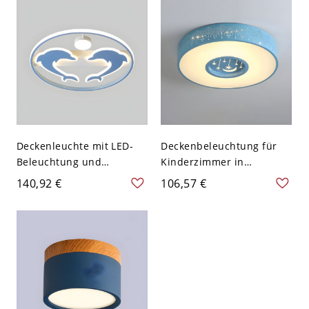
Deckenleuchte mit LED-
Deckenbeleuchtung für
Beleuchtung und
Kinderzimmer in
niedlichem Delfin-Muster
Trommelform aus Acryl
140,92 €
106,57 €
für Kinderzimmer - Blau
mit LED-Spots - Blau 110V-
110V-120V 52,07 cm
120V 49,53 cm Warm
Dreistufiges Dimmen