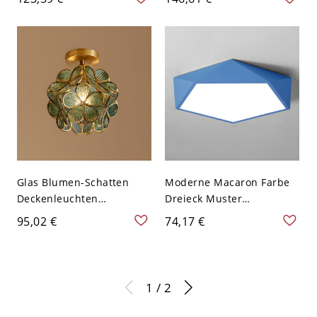
Wohnzimmer - Blau 110V-
110V-120V
120V 53,34 cm Weißlicht
Glas Blumen-Schatten
Moderne Macaron Farbe
Deckenleuchten
Dreieck Muster
Traditionelle Halb-Flush-
Einfachheit Deckenlampe
95,02 €
74,17 €
Licht - Seeblau 110V-120V
Pentagon Metall Schirm
LED 1-Kopf Deckenleuchte
- Blau 110V-120V
Weißlicht
1 / 2