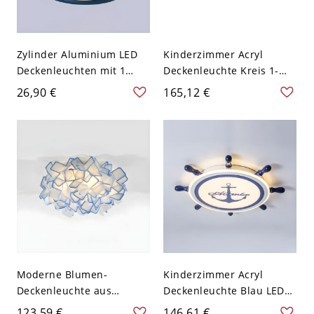
Zylinder Aluminium LED
Kinderzimmer Acryl
Deckenleuchten mit 1
Deckenleuchte Kreis 1-
Licht im modernen Stil -
Licht LED Cartoon
26,90 €
165,12 €
Blau 110V-120V
Deckenlampe in Blau -
Seeblau 110V-120V
Moderne Blumen-
Kinderzimmer Acryl
Deckenleuchte aus
Deckenleuchte Blau LED
Kunststoff für das
Lampe mit 1 Licht - Blau
123,59 €
146,61 €