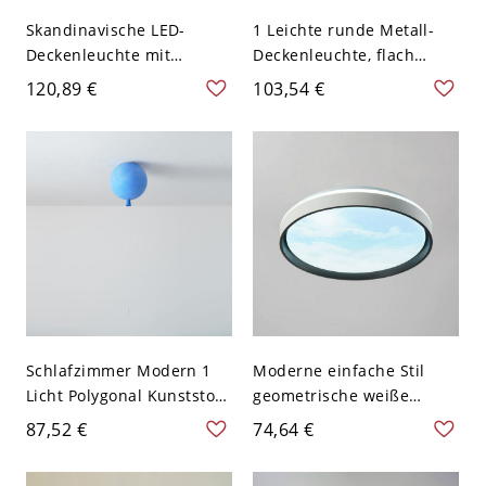
Skandinavische LED-
1 Leichte runde Metall-
Deckenleuchte mit
Deckenleuchte, flach
Doppelring, dimmbare
montiert und fest
120,89 €
103,54 €
Schichtleuchte - Blau
verdrahtet im Kinderstil -
110V-120V 40,64 cm
Blau 110V-120V Weißlicht
Dreistufiges Dimmen
Schlafzimmer Modern 1
Moderne einfache Stil
Licht Polygonal Kunststoff
geometrische weiße
Deckenleuchte für
Legierung flach montierte
87,52 €
74,64 €
LED/Glühlampe/Leuchtsto
Deckenwandleuchte für
fflampe, mit Polymer-
den Wohnbereich, direkt