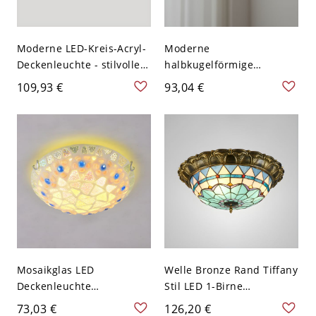
Moderne LED-Kreis-Acryl-
Moderne
Deckenleuchte - stilvolle
halbkugelförmige
Beleuchtung mit SMD-
Deckenleuchte für
109,93 €
93,04 €
Lampen - 110V-120V 30,48
Schlafzimmer - Blau 110V-
cm Blau Weißlicht
120V
Mosaikglas LED
Welle Bronze Rand Tiffany
Deckenleuchte
Stil LED 1-Birne
Mediterraner Beiger
Deckenlampe Schale
73,03 €
126,20 €