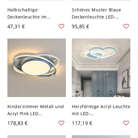
Halbschattige
Schönes Muster Blaue
Deckenleuchte im
Deckenleuchte LED-
nordischen Stil aus Metall
Überkopfleuchte für
47,31 €
95,85 €
- Blau 110V-120V
Kinderzimmer - Blau
110V-120V Wal
Kinderzimmer Metall und
Herzförmige Acryl-Leuchte
Acryl Pink LED
mit LED-
Deckenleuchte - Blau
Oberflächenmontage für
178,83 €
117,19 €
110V-120V Kein polares
Kinderzimmer - Blau
Dimmen
110V-120V 45,72 cm