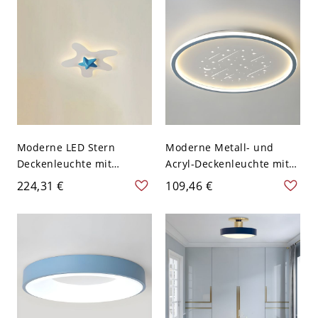
Verbundschirm, 110V-
verkabelt elektrisch, 110V-
120V, Mattblau
120V, Design 4, 16"
Moderne LED Stern
Moderne Metall- und
Deckenleuchte mit
Acryl-Deckenleuchte mit
abwärts gerichtetem
LED-Lampe inklusive -
224,31 €
109,46 €
Harzschirm - Blau 110V-
110V-120V 40,64 cm Rund
120V
Blau