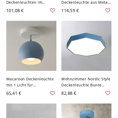
Deckenleuchten im
Deckenleuchte aus Metall
modernen Stil 1-Licht-
mit mehreren Lichtern -
101,08 €
114,59 €
Deckenleuchten - Blau
Blau 110V-120V
110V-120V 20,32 cm
Macaroon Deckenleuchte
Wohnzimmer Nordic Style
mit 1 Licht für
Deckenleuchte Bunte
Schlafzimmer - 110V-120V
Macron LED-
65,41 €
82,88 €
Blau
Deckenleuchte - Blau
110V-120V Klein