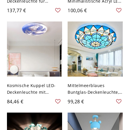
Deckenleuchte für
Minimalistische Acryl LED-
Kinderzimmer und
Deckenleuchte für
137,77 €
100,06 €
Kinderkrippe aus Glas -
Kinderzimmer - Blau
110V-120V 20,32 cm Blau
110V-120V Wal
Kosmische Kuppel LED-
Mittelmeerblaues
Deckenleuchte mit
Buntglas-Deckenleuchte,
hochauflösendem
Tiffany-Stil-Deckenlampe -
84,46 €
99,28 €
Planetenmotiv - 110V-120V
110V-120V 30,48 cm
40,64 cm Weißlicht
Weißlicht