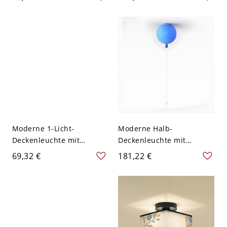
Acrylschirm - 110V-120V
moderne Wohnnutzung -
Weißlicht Blau
Blau 110V-120V
Moderne 1-Licht-
Moderne Halb-
Deckenleuchte mit
Deckenleuchte mit
Metallrahmen und
Acrylschirm, 1-Licht, LED-
69,32 €
181,22 €
Silikagel-Schirm - Blau
kompatibel - 20,32 cm
110V-120V 40,64 cm Wolke
Blau 110V-120V