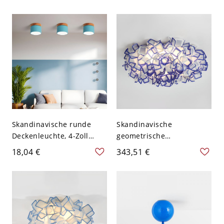
Kuppel-Deckenleuchte -
Blaues Glas
110V-120V 30,48 cm
Deckenleuchte - Bronze
Weißlicht
110V-120V 40,64 cm
Weißlicht
Skandinavische runde
Skandinavische
Deckenleuchte, 4-Zoll
geometrische
Mini-Aufputzleuchte mit
Deckenleuchte,
18,04 €
343,51 €
Holz-Akzent für den Flur -
mehrlagiger Blütenblatt-
110V-120V Blau
Schirm für sanftes,
stimmungsvolles Licht -
Blau 110V-120V Groß