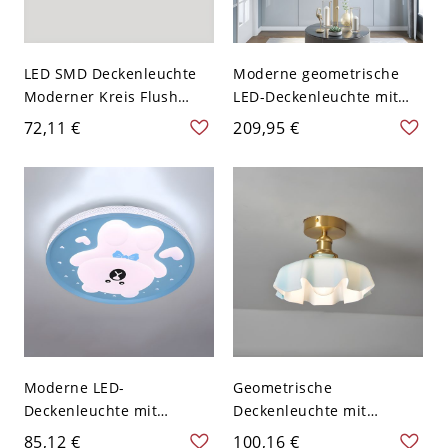
LED SMD Deckenleuchte
Moderne geometrische
Moderner Kreis Flush
LED-Deckenleuchte mit
Mount mit Acrylschirm für
Fernbedienungsdimmung
72,11 €
209,95 €
den Wohnbereich - 110V-
und Acrylschirm - Blau
120V 50,8 cm Blau
110V-120V 9,1 Zoll (23 cm)
Weißlicht
Moderne LED-
Geometrische
Deckenleuchte mit
Deckenleuchte mit
Kreisform, 1-Licht, 20 Zoll,
weißem Glasschirm für
85,12 €
100,16 €