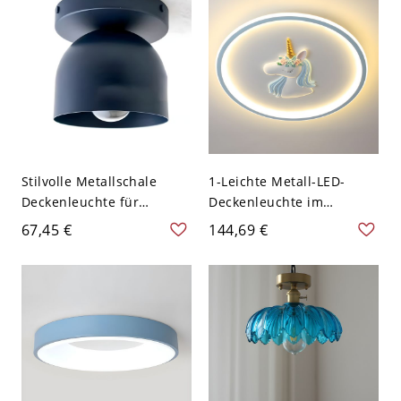
Stilvolle Metallschale
1-Leichte Metall-LED-
Deckenleuchte für
Deckenleuchte im
moderne Häuser mit
modernen Einhorn-Design
67,45 €
144,69 €
abwärts gerichtetem
für Kinderzimmer - Blau
Eisenschirm - 110V-120V
110V-120V Warm
Blau