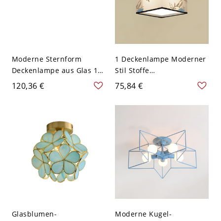
Moderne Sternform
1 Deckenlampe Moderner
Deckenlampe aus Glas 1-
Stil Stoffe
Licht-Deckenbeleuchtung
Deckenbeleuchtung für
120,36 €
75,84 €
für Esszimmer - 110V-
Wohnzimmer - weiß-blau
120V 20,32 cm Blau
110V-120V Quadrat
Glasblumen-
Moderne Kugel-