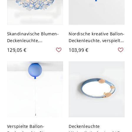
Skandinavische Blumen-
Nordische kreative Ballon-
Deckenleuchte,
Deckenleuchte, verspielte
Künstlerische
Kinderzimmerlampe mit
129,05 €
103,99 €
Geometrische
Zugschalter - Blau 110V-
Blütenschirm für
120V 25,4 cm
Schlafzimmer - Blau 110V-
120V 53,34 cm Weißlicht
Verspielte Ballon-
Deckenleuchte