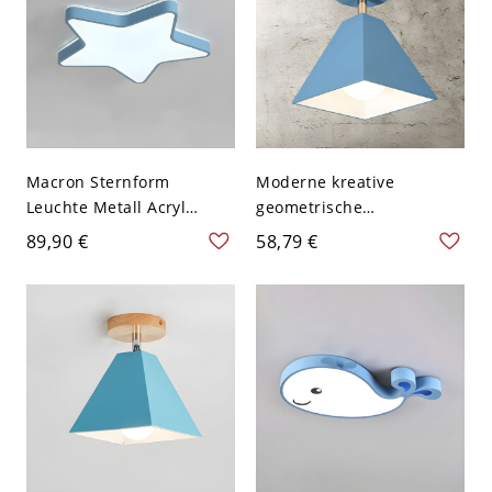
Macron Sternform
Moderne kreative
Leuchte Metall Acryl
geometrische
Deckenleuchte für
Deckenleuchte aus
89,90 €
58,79 €
Kinderzimmer - Blau
lackiertem Eisen für den
110V-120V Weißlicht
Flur - Blau 110V-120V