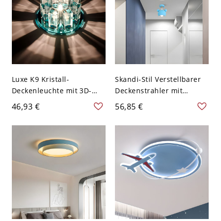
Luxe K9 Kristall-
Skandi-Stil Verstellbarer
Deckenleuchte mit 3D-
Deckenstrahler mit
Rosengravur - Blau 110V-
Naturholzakzenten &
46,93 €
56,85 €
120V
Verspielter Silhouette -
110V-120V Blau