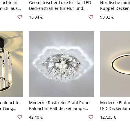
euchte in
Geometrischer Luxe Kristall LED
Nordische mini
 Stil aus
Deckenstrahler für Flur und
Kuppel-Decken
nenbereich
Akzentbeleuchtung -
Aufbauleuchte 
15,34 €
93,32 €
Golden 110V-
Transparenz 110V-120V Weißlicht
120V Warm
olares
kenleuchte
Moderne Rostfreier Stahl Rund
Moderne Einfac
or Gang
Baldachin Halbdeckenlampe
LED Deckenlam
vorrichtung
Blume Form Kristall Dekor LED 1-
Linear 1-Licht 
42,40 €
127,35 €
Zylinder
Birne Deckenleuchte -
Schwarz 110V-
Transparenz 110V-120V Weißlicht
Warm