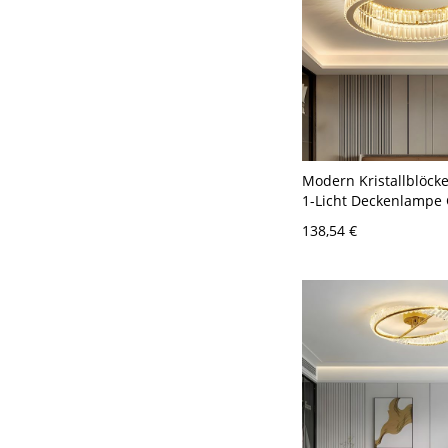
Modern Kristallblöck
1-Licht Deckenlampe
Rund Gestell Deckenl
138,54 €
Golden 110V-120V 40