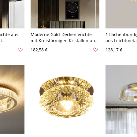
uchte aus
Moderne Gold-Deckenleuchte
1 flächenbündi
st
mit Kreisförmigen Kristallen und
aus Leichtmetal
klarem Glasschirm - 110V-120V
Festverdrahtun
182,58 €
128,17 €
 Schwarz
59,69 cm
Schirm - 110V-
ges Dimmen
Dreistufiges D
Nussbaum