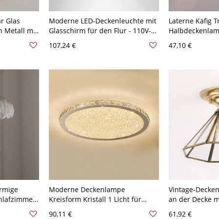
r Glas
Moderne LED-Deckenleuchte mit
Laterne Käfig Tr
n Metall mit
Glasschirm für den Flur - 110V-
Halbdeckenlam
120V Vogel Schwarz Weißlicht
Zylinder Krista
107,24 €
47,10 €
warz 110V-
Deckenleuchte 
120V
rmige
Moderne Deckenlampe
Vintage-Decken
hlafzimmer
Kreisform Kristall 1 Licht für
an der Decke m
20V
Esszimmer - 110V-120V 35,56 cm
Messing - 110V
90,11 €
61,92 €
Weißlicht