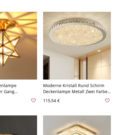
kenlampe
Moderne Kristall Rund Schirm
er Gang
Deckenlampe Metall Zwei Farbe
in Gold - Golden
Rand LED 1-Licht Deckenleuchte -
115,54 €
sparentes Glas
Bernstein 110V-120V 41,91 cm
Weißlicht