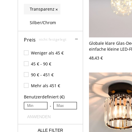
Transparenz
×
Silber/Chrom
Preis
nicht festgelegt
Globale klare Glas-D
einfache kleine LED-F
Weniger als 45 €
Mount-Licht für Durc
48,43 €
Golden 110V-120V
45 € - 90 €
90 € - 451 €
Mehr als 451 €
Benutzerdefiniert (€)
-
ANWENDEN
ALLE FILTER