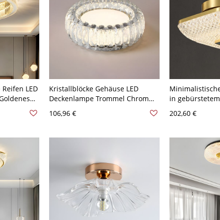
e Reifen LED
Kristallblöcke Gehäuse LED
Minimalistisch
 Goldenes
Deckenlampe Trommel Chrom
in gebürstetem
euchte -
Schirm Retro Stil 1-Licht
geometrische L
106,96 €
202,60 €
,64 cm
Deckenleuchte - Chrom 110V-
Glasschirm - 1
120V 30,48 cm Transparenz
Quadrat