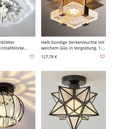
blätter
Halb bündige Deckenleuchte mit
ristallblöcke
weichem Glas in Vergoldung, 1-
lume Gestell LED
flammiges minimalistisches
127,78 €
leuchte -
Metalldesign, 110V-120V, 6"
0V-120V Weißlicht