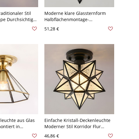
aditionaler Stil
Moderne klare Glassternform
pe Durchsichtiger
Halbflächenmontage-
llblock 1-Kopf
Deckenleuchte mit 1 LED-
51,28 €
- Schwarz 110V-
Glühbirne - 110V-120V Schwarz
leuchte aus Glas
Einfache Kristall-Deckenleuchte
ontiert in
Moderner Stil Korridor Flur
-120V Kegel
Deckenlampe Vorrichtung - 110V-
46,86 €
120V Schwarz Stern