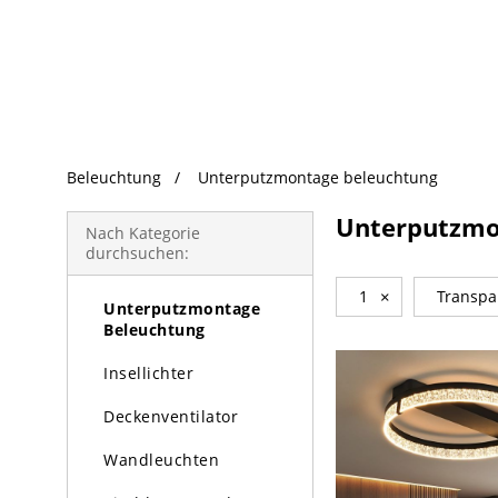
beliebte Produkte
Beleuchtung
Unterputzmontage beleuchtung
Beleuchtung
Unterputzmo
Kronleuchter
Nach Kategorie
durchsuchen:
Pendelleuchte
1
×
Transpa
Unterputzmontage
Beleuchtung
Insellichter
Deckenventilator
Wandleuchten