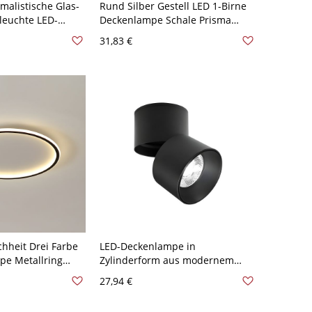
malistische Glas-
Rund Silber Gestell LED 1-Birne
leuchte LED-
Deckenlampe Schale Prisma
- Bernstein 110V-
Kristall Schirm Moderne
31,83 €
Deckenleuchte - Silber 110V-120V
10,16 cm Weißlicht
hheit Drei Farbe
LED-Deckenlampe in
pe Metallring
Zylinderform aus modernem
Deckenleuchte -
Aluminium mit 1 Lichtquelle für
27,94 €
120V 30,48 cm
Bekleidungsgeschäfte - Schwarz
110V-120V 7,62 cm Weißlicht