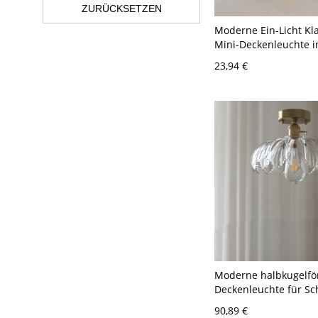
ZURÜCKSETZEN
Moderne Ein-Licht Kla
Mini-Deckenleuchte i
abwärts gerichteter
23,94 €
Schirmrichtung - Sch
120V Rund
Moderne halbkugelfö
Deckenleuchte für Sc
- Transparenz 110V-1
90,89 €