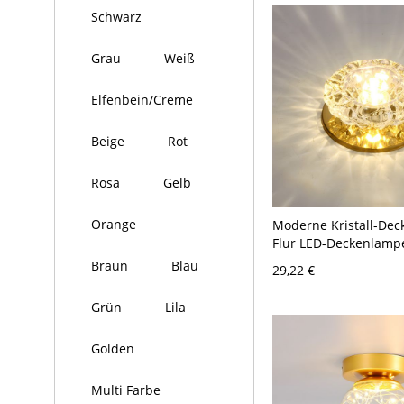
Schwarz
Grau
Weiß
Elfenbein/Creme
Beige
Rot
Rosa
Gelb
Orange
Moderne Kristall-Dec
Flur LED-Deckenlamp
2-3,5'' Dia - 110V-120
Braun
Blau
29,22 €
Warm
Grün
Lila
Golden
Multi Farbe