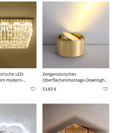
trische LED-
Zeitgenössisches
 im modern-
Oberflächenmontage-Downlight
il aus Edelstahl-
aus massivem Messing,
53,83 €
leuchte für die
verstellbarer LED-Deckenstrahler
 110V-120V 50,8 cm
- Golden 110V-120V Weißlicht