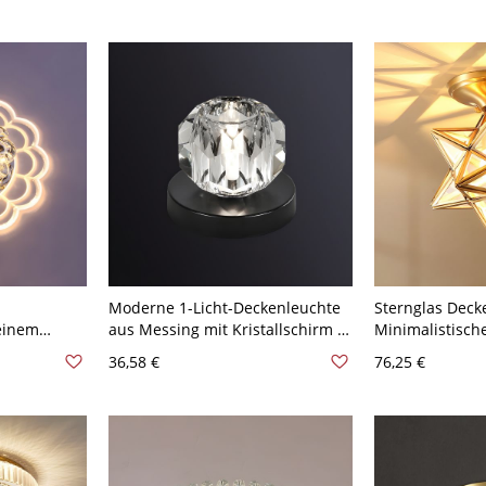
-
Moderne 1-Licht-Deckenleuchte
Sternglas Dec
einem
aus Messing mit Kristallschirm -
Minimalistisch
oll - 110V-
Schwarz 110V-120V
Deckenleuchte 
36,58 €
76,25 €
arm
110V-120V Tran
20,32 cm