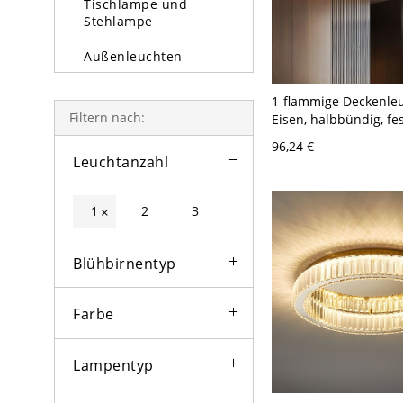
Tischlampe und
Stehlampe
Außenleuchten
Glühbirne
1-flammige Deckenle
Filtern nach:
Eisen, halbbündig, fe
verdrahtet, für das
96,24 €
Hauptschlafzimmer -
Leuchtanzahl
110V-120V Dreistufi
Rund
1
2
3
×
Blühbirnentyp
Farbe
Lampentyp