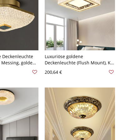
e Deckenleuchte
Luxuriöse goldene
 Messing, goldene
Deckenleuchte (Flush Mount), K9-
euchte mit
Kristall-LED-Leuchte mit
200,64 €
 110V-120V
einstellbarer Farbtemperatur für
Schlafzimmer oder
Eingangsbereich - Quadrat
Weißlicht 110V-120V