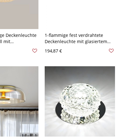
ge Deckenleuchte
1-flammige fest verdrahtete
l mit
Deckenleuchte mit glasiertem
g und glasierter
Schoolhouse-Schirm - 110V-120V
194,87 €
120V 38,1 cm
30,48 cm
immen Rundplatte