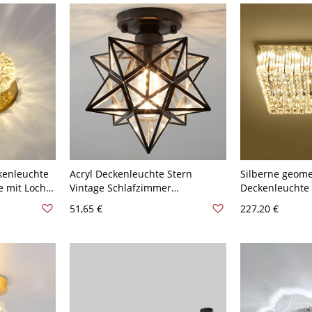
kenleuchte
Acryl Deckenleuchte Stern
Silberne geome
e mit Loch
Vintage Schlafzimmer
Deckenleuchte
V Golden
Deckenleuchten - Schwarz 110V-
romantischen St
51,65 €
227,20 €
120V Transparenz
Kristall-Decken
Lobby - Silber
Weißlicht