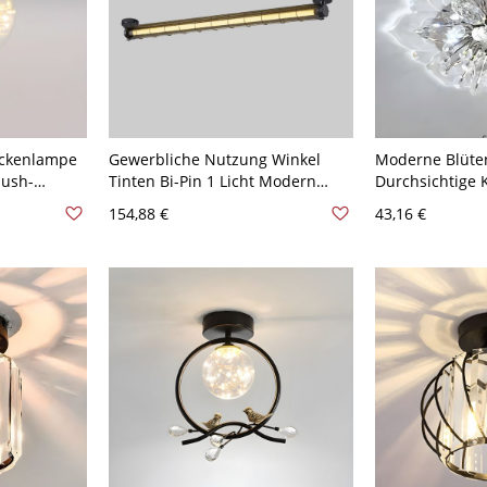
eckenlampe
Gewerbliche Nutzung Winkel
Moderne Blüten
lush-
Tinten Bi-Pin 1 Licht Modern
Durchsichtige K
hgang -
Einfacher Stil Eisen
Deckenlampe B
154,88 €
43,16 €
Deckenlampe, 110V-120V
1-Birne Decken
Transparenz 11