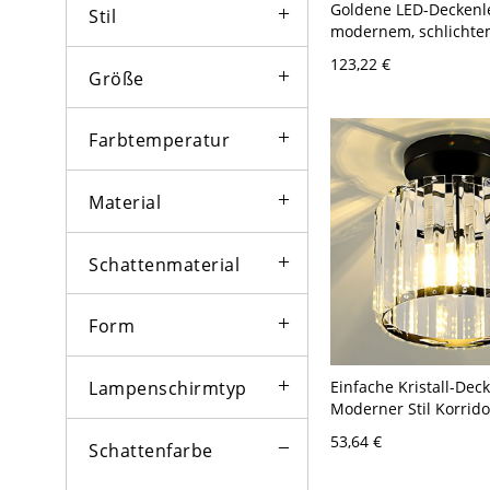
Goldene LED-Deckenl
Stil
modernem, schlichtem
Edelstahl für den In
123,22 €
mit Kristallschirm - 
Größe
120V 40,64 cm Kein p
Dimmen
Farbtemperatur
Material
Schattenmaterial
Form
Einfache Kristall-Dec
Lampenschirmtyp
Moderner Stil Korrid
Deckenmontage-Licht
53,64 €
Schattenfarbe
- 110V-120V Schwarz 