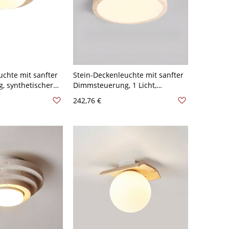
uchte mit sanfter
Stein-Deckenleuchte mit sanfter
, synthetischer
Dimmsteuerung, 1 Licht,
kige Form, 1-
Kreisform, Plexiglasschirm und
242,76 €
enleuchte, 110-
fest montierte Leuchte, 110V-
120V, 15"