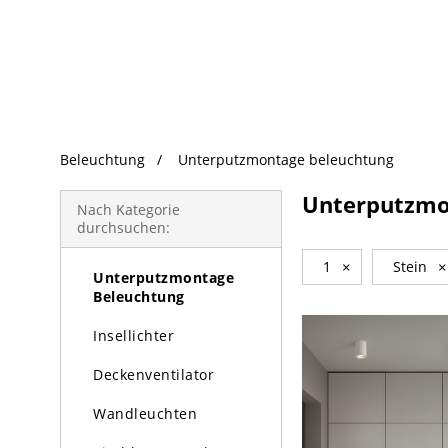
beliebte Produkte
Beleuchtung
Unterputzmontage beleuchtung
Beleuchtung
Unterputzmo
Kronleuchter
Nach Kategorie
durchsuchen:
Pendelleuchte
1
×
Stein
×
Unterputzmontage
Beleuchtung
Insellichter
Deckenventilator
Wandleuchten