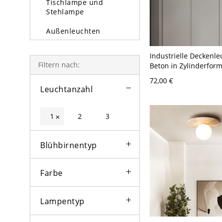
Tischlampe und
Stehlampe
Außenleuchten
Glühbirne
Industrielle Deckenle
Filtern nach:
Beton in Zylinderfor
bündigen Einbau für 
72,00 €
10,16 cm Weiß 110V-
Leuchtanzahl
1
2
3
×
Blühbirnentyp
Farbe
Lampentyp