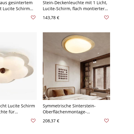
aus gesintertem
Stein-Deckenleuchte mit 1 Licht,
ht Lucite Schirm
Lucite-Schirm, flach montierter
iert für
modischer Stil für den
143,78 €
im
Wohnbereich, LED-Leuchte, 110V-
n Stil, 110V-120V,
120V, 12", Dreigang
m/Weiß/Neutrales
(Warm-/Weiß-/Neutrallicht
 15,5"
dimmbar)
icht Lucite Schirm
Symmetrische Sinterstein-
hte für
Oberflächenmontage-
10V-120V, Drei
Deckenleuchte 1 Licht mit
208,37 €
Weiß/Neutrales
Harzschirm, für LED-Leuchte
angepasst, für Wohnbereich,