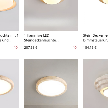
uchte mit 1
1-flammige LED-
Stein-Deckenle
e und
Steindeckenleuchte,
Dimmsteuerung
r
symmetrische Aufputzmontage
Schirm, rechtec
287,58 €
184,15 €
20V,
mit Polymer-Verbundschirm und
Licht-LED-Deck
Direktverdrahtung - 110V-120V
120V, 12,5"
licht
31,75 cm