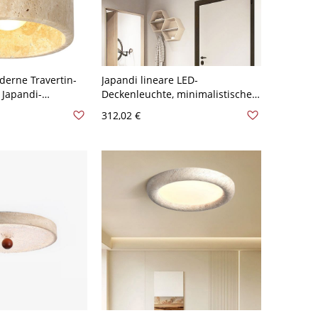
erne Travertin-
Japandi lineare LED-
 Japandi-
Deckenleuchte, minimalistische
us massivem Holz
Deckenbalkenlampe aus
312,02 €
m für den
Travertin oder Walnuss - 110V-
h - 110V-120V 12,7
120V Walnuss Farbe
rbe