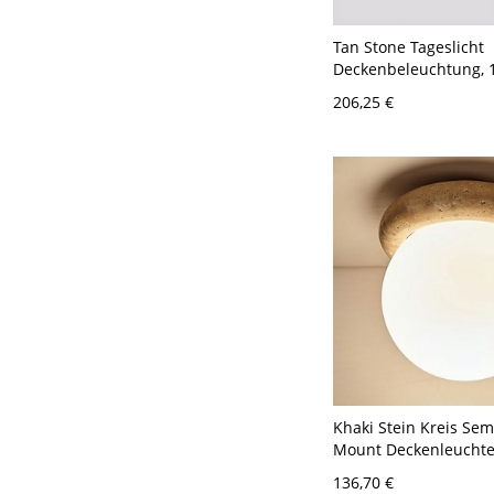
Tan Stone Tageslicht
Deckenbeleuchtung, 
15"
206,25 €
Khaki Stein Kreis Sem
Mount Deckenleuchte
weißem Glasschirm f
136,70 €
bis 9 Zoll - 110V-120V