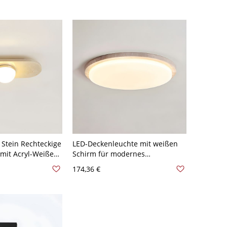
Stein Rechteckige
LED-Deckenleuchte mit weißen
 mit Acryl-Weißem
Schirm für modernes
120V 27,94 cm
Wohnambiente - 110V-120V 26,67
174,36 €
cm