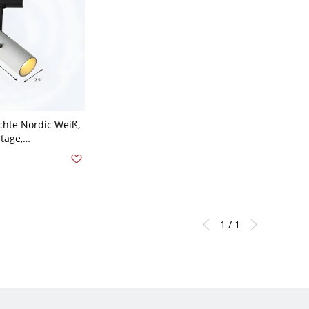
hte Nordic Weiß,
tage,
ls Spot montiert -
eiß
1 / 1