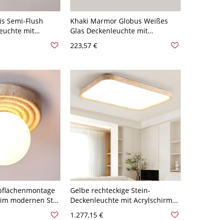
is Semi-Flush
Khaki Marmor Globus Weißes
euchte mit
Glas Deckenleuchte mit
chatten -
Steinmaterial - 110V-120V 17,78
223,57 €
 - 110V-120V
cm
lbflächenmontage
Gelbe rechteckige Stein-
im modernen Stil
Deckenleuchte mit Acrylschirm
sschirm - 110V-
im modernen Stil - 110V-120V
1.277,15 €