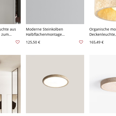
uchte aus
Moderne Steinkolben
Organische mod
m zum
Halbflächenmontage
Deckenleuchte,
den Flur -
Deckenleuchte mit abwärts
Deckenlampe a
125,50 €
165,49 €
120V
gerichtetem Steinschirm - Weiß
in Zylinderfor
110V-120V
Eingangsbereic
cm Walnuss Fa