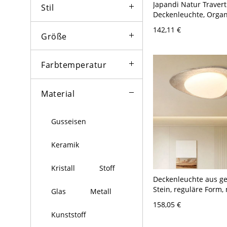
Japandi Natur Travert
Stil
Deckenleuchte, Orga
Steineinrichtung mit 
142,11 €
110V-120V Holz Ring
Größe
Farbtemperatur
Material
Gusseisen
Keramik
Kristall
Stoff
Deckenleuchte aus g
Stein, reguläre Form, 
Glas
Metall
Lucite-Schirm, LED, fl
158,05 €
für Wohnbereich, 110V
Kunststoff
Dreigang (Warm/Weiß