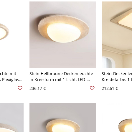
(Warm/Weiß/Neutral dimmbar),
gerade
chte mit
Stein Hellbraune Deckenleuchte
Stein-Deckenle
 Plexiglas-
in Kreisform mit 1 Licht, LED-
Kreidefarbe, 1 
Leuchte, Oberflächenmontage
PMMA-Schirm im
236,17 €
212,61 €
für den
für Wohnbereich, 110V-120V, Drei
direkt verdraht
0V, 15"
Stufen
16,5", quadrati
(Warm-/Weiß-/Neutrallicht
dimmbar)