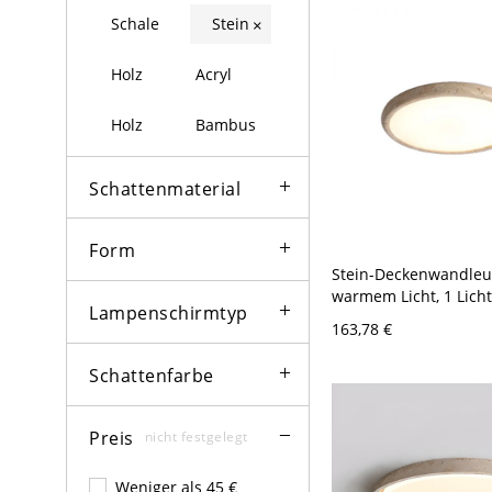
Licht dimmbar)
Schale
Stein
×
Holz
Acryl
Holz
Bambus
Schattenmaterial
Form
Stein-Deckenwandleu
warmem Licht, 1 Licht,
Lampenschirmtyp
Schirm, LED-
163,78 €
Oberflächenmontage 
Wohnbereich, 110V-12
Schattenfarbe
Preis
nicht festgelegt
Weniger als 45 €