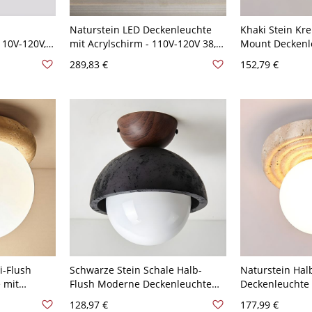
Naturstein LED Deckenleuchte
Khaki Stein Kre
110V-120V,
mit Acrylschirm - 110V-120V 38,1
Mount Deckenl
cm
weißem Stein S
289,83 €
152,79 €
asiatischer Stil
i-Flush
Schwarze Stein Schale Halb-
Naturstein Ha
 mit
Flush Moderne Deckenleuchte
Deckenleuchte 
ür Größe 5
mit Bi-Pin Weißglas Schirm -
mit weißem Gla
128,97 €
177,99 €
110V-120V
120V