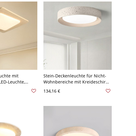
110V-120V, 12"
uchte mit
Stein-Deckenleuchte für Nicht-
LED-Leuchte,
Wohnbereiche mit Kreideschirm,
 schlichten Stil,
rund, 1 LED-Licht, 110V-120V, 14"
134,16 €
et, 110V-120V,
sch