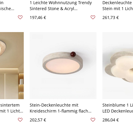
in
1 Leichte Wohnnutzung Trendy
Deckenleuchte 
nische
Sintered Stone & Acryl
Stein mit 1 Lic
Glaskugel -
Deckenleuchte, LED-Leuchte,
LED, flach mont
197,46 €
261,73 €
110V-120V, 15", Dritte Stufe
Schlafzimmer 
(Warm/Weiß/Neutrales Licht
minimalistische
dimmbar)
Dreigang (War
Licht dimmbar),
esintertem
Stein-Deckenleuchte mit
Steinblume 1 L
mit 1 Licht,
Kreideschirm 1-flammig flach
LED Deckenleuc
ach montiert
montiert modisch für
Wohnbereich, 1
202,57 €
286,04 €
-120V, 14",
Schlafzimmer LED, 110V-120V,
Stufen (Warm/
/Neutrales
15", Dreigang
Licht dimmbar)