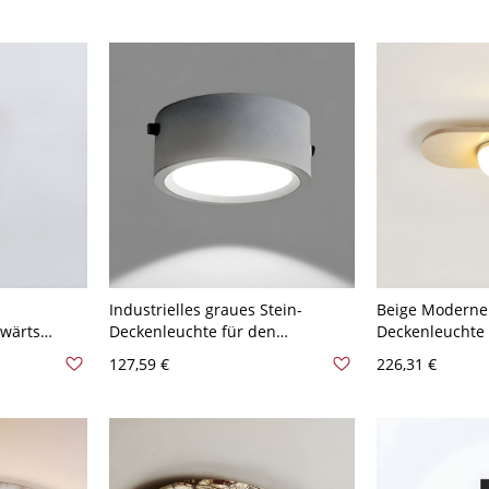
Industrielles graues Stein-
Beige Moderne 
bwärts
Deckenleuchte für den
Deckenleuchte
ür den
Wohnbereich - 110V-120V
Schirm - 110V-
127,59 €
226,31 €
20V 16,51
Weißlicht