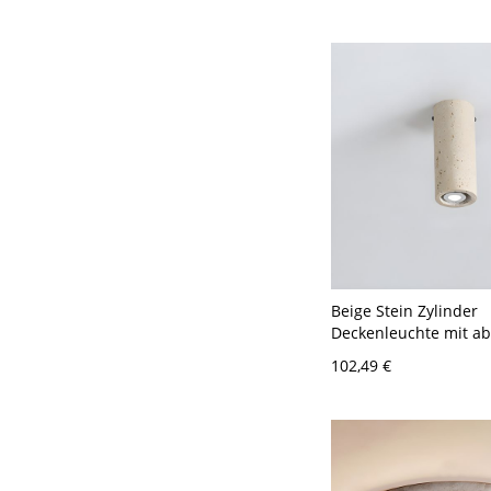
Beige Stein Zylinder
Deckenleuchte mit a
gerichtetem Schirm f
102,49 €
Wohnbereich - 110V-1
cm