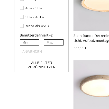
45 € - 90 €
90 € - 451 €
Mehr als 451 €
Benutzerdefiniert (€)
Stein Runde Deckenle
Licht, Aufputzmontag
-
PMMA-Schirm, LED fü
333,11 €
Wohnbereich, 110V-1
ANWENDEN
Dreistufig
(Warm-/Weiß-/Neutral
ALLE FILTER
dimmbar), Klein
ZURÜCKSETZEN