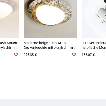
Flush Mount
Moderne beige Stein-Kreis-
LED-Deckenleuc
rylschirm
Deckenleuchte mit Acrylschirm -
halbflache Mon
0V-120V
110V-120V 31,75 cm
röhrenförmig, a
275,35 €
186,07 €
110V-120V 1 W