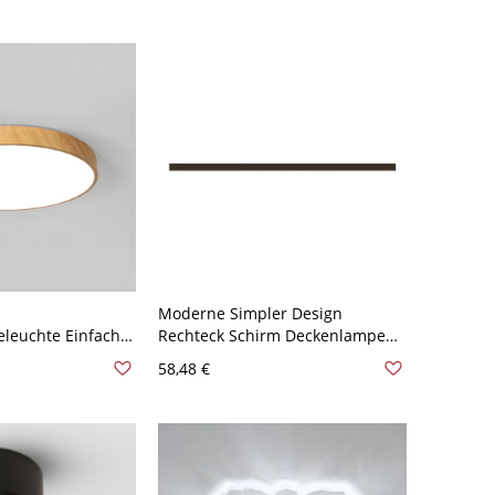
30,48 cm
Moderne Simpler Design
leuchte Einfache
Rechteck Schirm Deckenlampe
kenleuchte für
Linear Schwarz Metall LED 1-
58,48 €
110V-120V
Licht Deckenleuchte - Schwarz
6 cm
110V-120V 49,53 cm Weißlicht