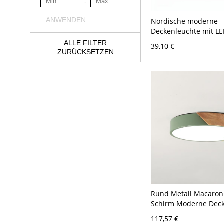
-
ANWENDEN
Nordische moderne
Deckenleuchte mit LE
Downlight - 110V-120
ALLE FILTER
39,10 €
Warm 5 Watt
ZURÜCKSETZEN
Rund Metall Macaron
Schirm Moderne Dec
Holz Gehäuse LED 1-L
117,57 €
Deckenleuchte - Grün