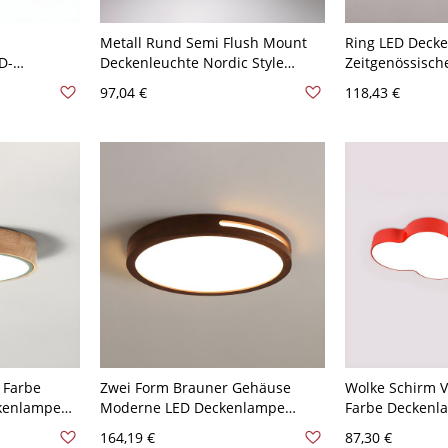
Metall Rund Semi Flush Mount
Ring LED Deck
D-
Deckenleuchte Nordic Style
Zeitgenössisch
V Weiß
Schlafzimmer Semi Flush Mount
Deckenbeleuch
97,04 €
118,43 €
Deckenleuchte - Weiß 110V-120V
Wohnzimmer - 
22,86 cm
Weißlicht 30,4
 Farbe
Zwei Form Brauner Gehäuse
Wolke Schirm 
kenlampe
Moderne LED Deckenlampe
Farbe Deckenl
icht
Weißer Schirm 1-Licht
Kindesgarten A
164,19 €
87,30 €
 110V-120V
Deckenleuchte - Dunkelbraun
Deckenleuchte 