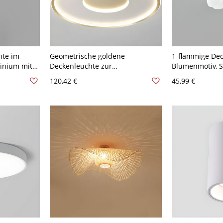
hte im
Geometrische goldene
1-flammige Dec
minium mit
Deckenleuchte zur
Blumenmotiv, 
as Büro -
Deckenmontage mit weißem
Kreidepolymer, 
120,42 €
45,99 €
Schwarz
Silikongel-Schirm für
110V-120V 15,2
Innenräume - 110V-120V 46,99
cm Rund Weißlicht