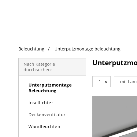
beliebte Produkte
Beleuchtung
Unterputzmontage beleuchtung
Beleuchtung
Unterputzmo
Kronleuchter
Nach Kategorie
durchsuchen:
Pendelleuchte
1
×
mit La
Unterputzmontage
Beleuchtung
Insellichter
Deckenventilator
Wandleuchten