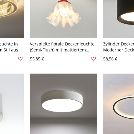
euchte in
Verspielte florale Deckenleuchte
Zylinder Decke
 Stil aus
(Semi-Flush) mit mattiertem
Moderner Deck
nenbereich
Glasblütenblatt-Schirm für Flur
Schlafzimmer F
55,85 €
58,56 €
Golden 110V-
und Kinderzimmer - Rot 110V-
110V-120V 8,89
olares
120V