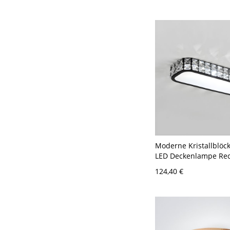
30,48 cm
Moderne Kristallblöc
LED Deckenlampe Rec
Schirm 1-Licht Decken
124,40 €
Schwarz 110V-120V 3
Weißlicht