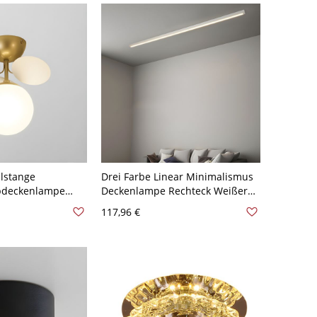
lstange
Drei Farbe Linear Minimalismus
bdeckenlampe
Deckenlampe Rechteck Weißer
r Kugel
Acryl Schirm Deckenleuchte -
117,96 €
kenleuchte - Weiß
Weiß 110V-120V 59,69 cm