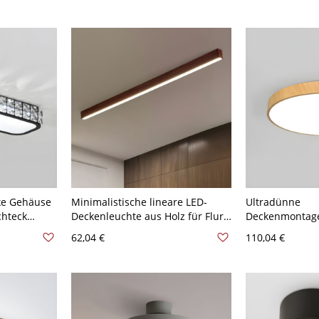
110V-120V 30,48 cm Rund
49,53 cm
ke Gehäuse
Minimalistische lineare LED-
Ultradünne
hteck
Deckenleuchte aus Holz für Flur -
Deckenmontage
leuchte -
Walnuss Farbe 110V-120V 60,96
LED-Metall-Dec
62,04 €
110,04 €
8,1 cm
cm Weißlicht
Wohnzimmer - 
Weißlicht 22,8