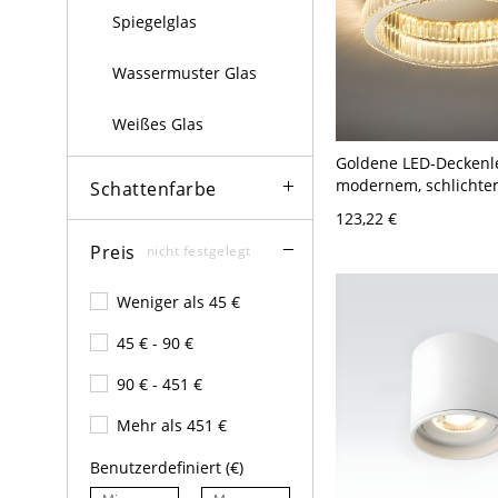
Spiegelglas
Wassermuster Glas
Weißes Glas
Goldene LED-Deckenl
modernem, schlichtem
Schattenfarbe
Edelstahl für den In
123,22 €
mit Kristallschirm - 
Preis
120V 40,64 cm Kein p
nicht festgelegt
Dimmen
Weniger als 45 €
45 € - 90 €
90 € - 451 €
Mehr als 451 €
Benutzerdefiniert (€)