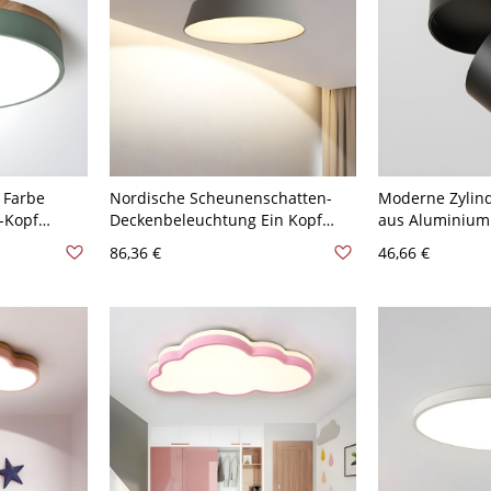
 Farbe
Nordische Scheunenschatten-
Moderne Zylin
-Kopf
Deckenbeleuchtung Ein Kopf
aus Aluminium
tell LED
Metallisch Graues
Technologie und
86,36 €
46,66 €
 110V-120V
Halbflächenlicht für
Schwarz 110V-
Schlafzimmer