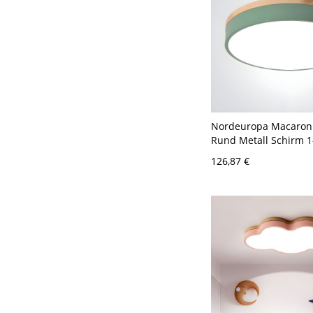
Nordeuropa Macaron
Rund Metall Schirm 1
Deckenlampe Holz Ges
126,87 €
Deckenleuchte - Grün
30,48 cm Weißlicht