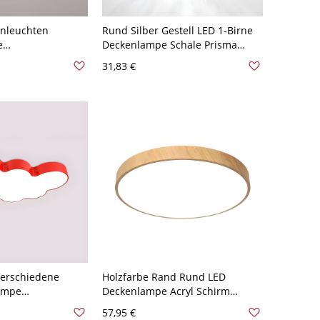
enleuchten
Rund Silber Gestell LED 1-Birne
e
Deckenlampe Schale Prisma
tung für
Kristall Schirm Moderne
31,83 €
110V-120V
Deckenleuchte - Silber 110V-120V
8 cm Schwarz
10,16 cm Weißlicht
Verschiedene
Holzfarbe Rand Rund LED
ampe
Deckenlampe Acryl Schirm
cryl LED 1-Kopf
Einfachheit Moderne 1-Licht
57,95 €
- Rot 110V-120V
Deckenleuchte - Holz 110V-120V