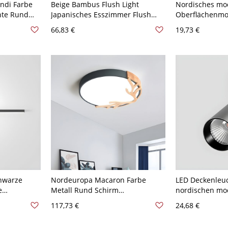
ndi Farbe
Beige Bambus Flush Light
Nordisches mo
hte Rund
Japanisches Esszimmer Flush
Oberflächenmo
Deckenlampe
Mount Deckenleuchten mit 1
Wohnzimmer-
66,83 €
19,73 €
86 cm
Licht - Braun 110V-120V 48,26 cm
Oberflächenmo
Deckenlampe -
Warm 10,16 cm
hwarze
Nordeuropa Macaron Farbe
LED Deckenleu
e
Metall Rund Schirm
nordischen mod
pe
Deckenlampe Geweih Dekor LED
den Innenberei
117,73 €
24,68 €
1-Licht Deckenleuchte - Grau
Weiß Warm 7w
110V-120V 30,48 cm Weißlicht