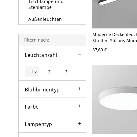
Tischlampe und
Stehlampe
Außenleuchten
Glühbirne
Moderne Deckenleuc
Filtern nach:
Streifen-Stil aus Alu
LED-Technologie für d
67,60 €
110V-120V 62,23 cm 
Leuchtanzahl
Weißlicht
1
2
3
×
Blühbirnentyp
Farbe
Lampentyp