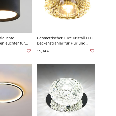
nleuchte
Geometrischer Luxe Kristall LED
enleuchter für
Deckenstrahler für Flur und
lur - Schwarz
Akzentbeleuchtung -
15,34 €
 cm Weißlicht
Transparenz 110V-120V Weißlicht