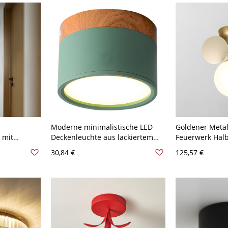
Moderne minimalistische LED-
Goldener Metal
 mit
Deckenleuchte aus lackiertem
Feuerwerk Hal
 110V-120V
Aluminium mit Acrylschirm -
Moderne Bunte
30,84 €
125,57 €
Grün 110V-120V Weißlicht
Glasschirm Dec
110V-120V 1