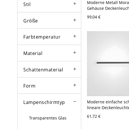
Moderne Metall Mora
Stil
Gehäuse Deckenleuc
Schirm LED 1-Licht 
99,04 €
- Weiß 110V-120V 22,
Größe
Weißlicht
Farbtemperatur
Material
Schattenmaterial
Form
Moderne einfache sc
Lampenschirmtyp
lineare Deckenleucht
Aluminium Acryl Lam
61,72 €
Transparentes Glas
Wohnzimmer
Deckenbeleuchtung