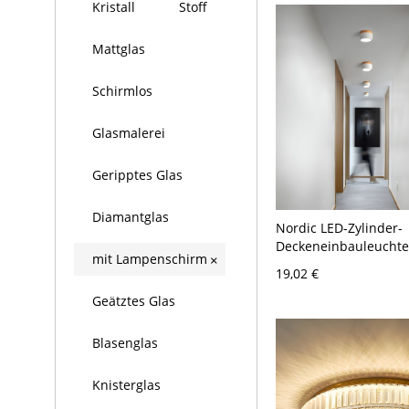
Kristall
Stoff
Mattglas
Schirmlos
Glasmalerei
Geripptes Glas
Diamantglas
Nordic LED-Zylinder-
Deckeneinbauleuchte
mit Lampenschirm
×
Holzmaserung - Weiß
19,02 €
Weißlicht
Geätztes Glas
Blasenglas
Knisterglas