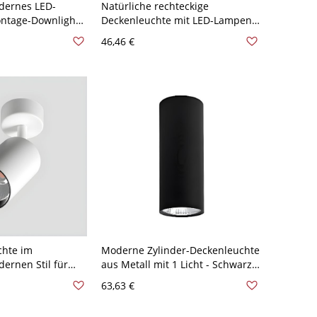
dernes LED-
Natürliche rechteckige
ntage-Downlight
Deckenleuchte mit LED-Lampen -
110V-120V 35,56 cm Warm
46,46 €
ntage-
 110V-120V Weiß
chte im
Moderne Zylinder-Deckenleuchte
ernen Stil für
aus Metall mit 1 Licht - Schwarz
ch - 110V-120V
110V-120V 30,48 cm Weißlicht
63,63 €