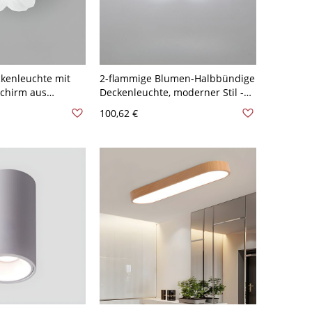
kenleuchte mit
2-flammige Blumen-Halbbündige
Schirm aus
Deckenleuchte, moderner Stil -
fest verdrahtet -
110V-120V 52,07 cm Weißlicht
100,62 €
4 cm