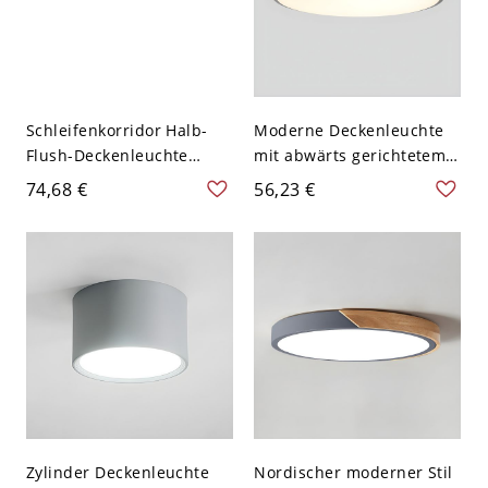
Schleifenkorridor Halb-
Moderne Deckenleuchte
Flush-Deckenleuchte
mit abwärts gerichtetem
Eisen 1-Licht
Schirm - 110V-120V 40,64
74,68 €
56,23 €
minimalistische Flush-
cm Grau
Lampe in Grau und Holz
Zylinder Deckenleuchte
Nordischer moderner Stil