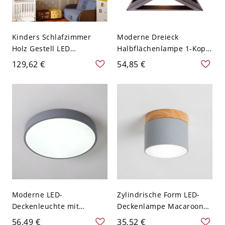
Kinders Schlafzimmer
Moderne Dreieck
Holz Gestell LED
Halbflächenlampe 1-Kopf
Deckenlampe Wolke
Eisen Deckenleuchte in
129,62 €
54,85 €
Metall Macaron Farbe
Grau für Schlafzimmer
Schirm 1-Licht
Deckenleuchte - Grau
110V-120V 52,07 cm
Weißlicht
Moderne LED-
Zylindrische Form LED-
Deckenleuchte mit
Deckenlampe Macaroon
weißem Acrylschirm - 1-
Modernes Eisen 1 Licht
56,49 €
35,52 €