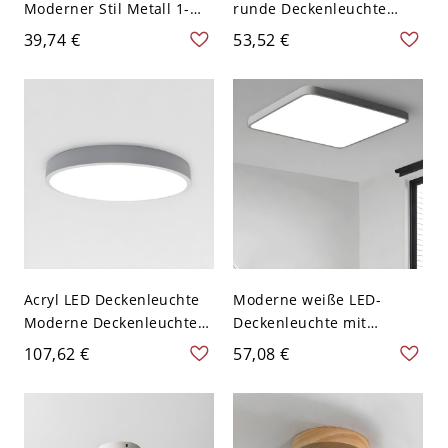
Moderner Stil Metall 1-
runde Deckenleuchte
Licht Deckenmontierte
Acryl Deckenlicht für
39,74 €
53,52 €
Leuchte - 110V-120V Grau
Wohnzimmer - Grau 110V-
8,89 cm Weißlicht
120V 30,48 cm Weißlicht
Acryl LED Deckenleuchte
Moderne weiße LED-
Moderne Deckenleuchte -
Deckenleuchte mit
Grau 110V-120V 30,48 cm
Acrylschirm - 1-Licht,
107,62 €
57,08 €
Rund
16x16 Zoll - Grau 110V-
120V Weißlicht