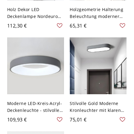
Holz Dekor LED
Holzgeometrie Halterung
Deckenlampe Nordeuropa
Beleuchtung moderner
Rund Acryl Schirm
Stil 1 Glühbirne
112,30 €
65,31 €
Macaron Farbe 1-Kopf
metallische
Deckenleuchte - Grau
Deckenleuchte - 110V-
110V-120V 30,48 cm
120V Grau
Moderne LED-Kreis-Acryl-
Stilvolle Gold Moderne
Deckenleuchte - stilvolle
Kronleuchter mit klaren
Beleuchtung mit SMD-
Glasschirmen - Perfekt für
109,93 €
75,01 €
Lampen - 110V-120V 30,48
den Wohngebrauch -
cm Grau Weißlicht
Grau 110V-120V Weißlicht