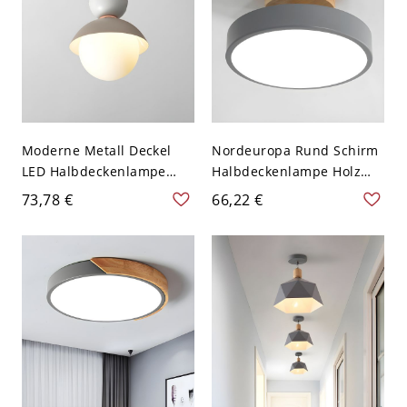
Moderne Metall Deckel
Nordeuropa Rund Schirm
LED Halbdeckenlampe
Halbdeckenlampe Holz
Kugel Schirm Macaron
Baldachin Macaron Farbe
73,78 €
66,22 €
Farbe 1-Kopf
LED 1-Licht Deckenleuchte
Deckenleuchte - Grau
- Grau 110V-120V
110V-120V