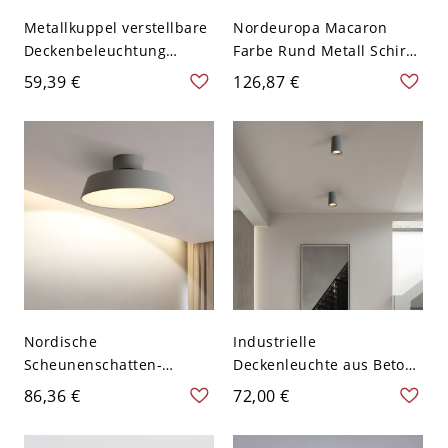
Metallkuppel verstellbare
Nordeuropa Macaron
Deckenbeleuchtung
Farbe Rund Metall Schirm
minimalistisch Einzel grau
1-Kopf Deckenlampe Holz
59,39 €
126,87 €
Halbflächenmontage mit
Gestell LED Deckenleuchte
Holz-Baldachin
- Grau 110V-120V 30,48 cm
Weißlicht
Nordische
Industrielle
Scheunenschatten-
Deckenleuchte aus Beton
Deckenbeleuchtung Ein
in Zylinderform zum
86,36 €
72,00 €
Kopf Metallisch Graues
bündigen Einbau für den
Halbflächenlicht für
Flur - 10,16 cm Grau 110V-