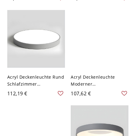
Licht - 110V-120V Grau
Flush Mount für Balkon -
22,86 cm Weißlicht
Grau 110V-120V Weißlicht
Acryl Deckenleuchte Rund
Acryl Deckenleuchte
Schlafzimmer
Moderner
Deckenleuchte Flush
Minimalistischer Stil 1
112,19 €
107,62 €
Mount Lichter - Grau
Licht Deckenleuchte -
110V-120V 30,48 cm
Grau 110V-120V 30,48 cm
Rund