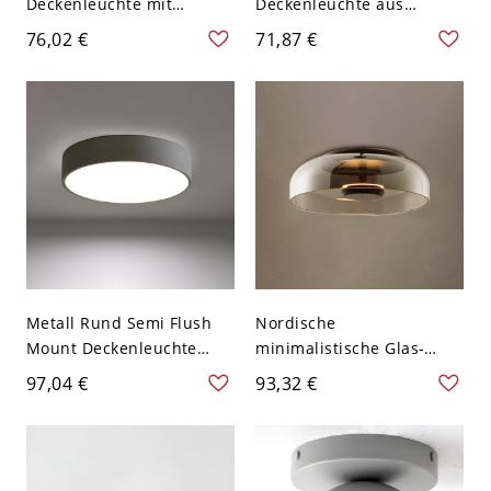
Deckenleuchte mit
Deckenleuchte aus
Betonschirm - 110V-120V
nordischem Metall mit 1
76,02 €
71,87 €
10,16 cm Grau
Glühbirne und Griff in
Grau für den Flur
Metall Rund Semi Flush
Nordische
Mount Deckenleuchte
minimalistische Glas-
Nordic Style Schlafzimmer
Kuppel-Deckenleuchte
97,04 €
93,32 €
Semi Flush Mount
LED-Aufbauleuchte -
Deckenleuchte - Grau
Rauchgrau 110V-120V
110V-120V 22,86 cm
Warm