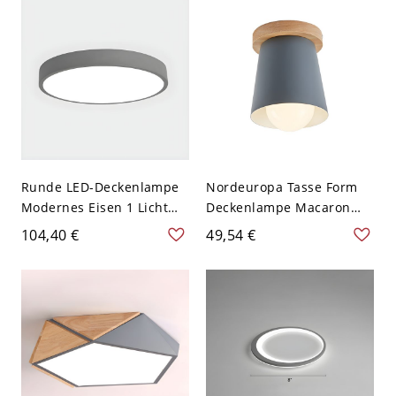
Nicht Hohl
Runde LED-Deckenlampe
Nordeuropa Tasse Form
Modernes Eisen 1 Licht
Deckenlampe Macaron
Flush Mount für Flur
Farbe 1-Birne
104,40 €
49,54 €
Wohnzimmer - Grau 110V-
Deckenleuchte aus Metall
120V 30,48 cm Weißlicht
- Grau 110V-120V