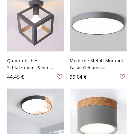
Quadratisches
Moderne Metall Morandi
Schlafzimmer Semi-
Farbe Gehäuse
Flushmount
Deckenleuchte Rund
44,45 €
99,04 €
Zeitgenössisches Metall 1
Schirm LED 1-Licht
Birne Graue
Deckenlampe - Grau 110V-
Deckenleuchte
120V 22,86 cm Weißlicht