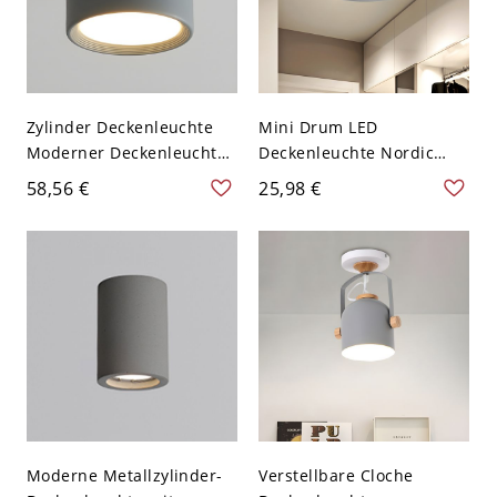
Zylinder Deckenleuchte
Mini Drum LED
Moderner Deckenleuchter
Deckenleuchte Nordic
für Schlafzimmer Flur -
Metall Grau-Holz in
58,56 €
25,98 €
Grau 110V-120V 8,89 cm
Weißlicht für Foyer
Weißlicht
Moderne Metallzylinder-
Verstellbare Cloche