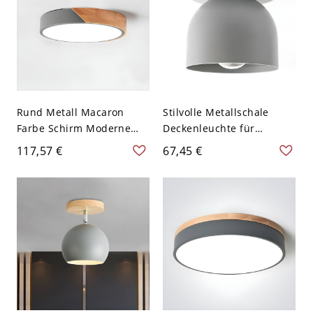
Rund Metall Macaron
Stilvolle Metallschale
Farbe Schirm Moderne
Deckenleuchte für
Deckenlampe Holz
moderne Häuser mit
117,57 €
67,45 €
Gehäuse LED 1-Licht
abwärts gerichtetem
Deckenleuchte - Grau
Eisenschirm - 110V-120V
110V-120V 30,48 cm
Grau