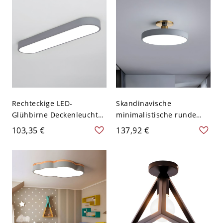
Schlafzimmer
120V
Rechteckige LED-
Skandinavische
Glühbirne Deckenleuchte
minimalistische runde
im modernen Stil mit
Deckenleuchte mit
103,35 €
137,92 €
weißem Schirm - Grau
goldenen Akzenten - Grau
110V-120V 35,56 cm
110V-120V 30,48 cm
Weißlicht