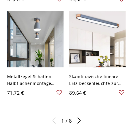
grauem Fass und Holz-
Halbflächenlicht mit
Deckenhalterung für den
Schirm
Flur
Metallkegel Schatten
Skandinavische lineare
Halbflächenmontage
LED-Deckenleuchte zur
Macaron 1 Licht Korridor
Direktmontage mit
71,72 €
89,64 €
Deckenbeleuchtung Ideen
Akzenten aus Naturholz,
in Grau
minimalistisches flaches
Design für Flur oder
Küche - Grau 110V-120V
1 / 8
Dreistufiges Dimmen