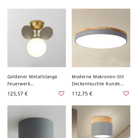
Acrylschirm - Grau 110V-
Lighting with Wooden Top
120V Weißlicht
for Living Room - 110V-
120V Grau
Goldener Metallstange
Moderne Makronen-Stil
Feuerwerk
Deckenleuchte Runde
Halbdeckenlampe
Form LED-Deckenleuchten
125,57 €
112,75 €
Moderne Bunter Kugel
für Schlafzimmer - Grau
Glasschirm Deckenleuchte
110V-120V 30,48 cm
- Grau 110V-120V 1
Weißlicht