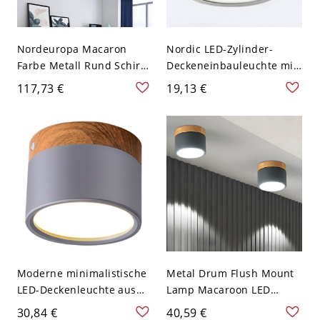
Nordeuropa Macaron
Nordic LED-Zylinder-
Farbe Metall Rund Schirm
Deckeneinbauleuchte mit
Deckenlampe Geweih
Holzmaserung - Grau
117,73 €
19,13 €
Dekor LED 1-Licht
110V-120V Weißlicht
Deckenleuchte - Grau
110V-120V 30,48 cm
Weißlicht
Moderne minimalistische
Metal Drum Flush Mount
LED-Deckenleuchte aus
Lamp Macaroon LED
lackiertem Aluminium mit
Grey/Green Ceiling
30,84 €
40,59 €