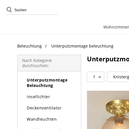
beliebte Produkte
Wohnzimmer
Beleuchtung
Unterputzmontage beleuchtung
Beleuchtung
Unterputzmo
Kronleuchter
Nach Kategorie
durchsuchen:
Pendelleuchte
1
×
Knisterg
Unterputzmontage
Beleuchtung
Insellichter
Deckenventilator
Wandleuchten