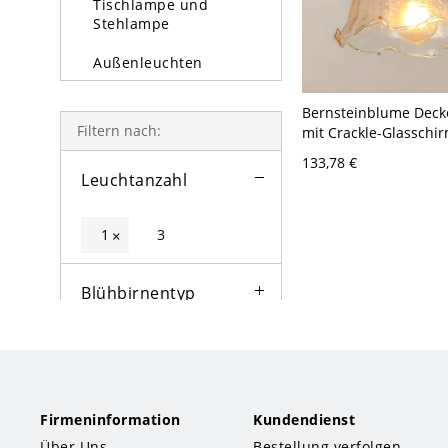
Tischlampe und
Stehlampe
Außenleuchten
Glühbirne
Bernsteinblume Deck
Filtern nach:
mit Crackle-Glasschi
(halbaufgesetzt) - 11
133,78 €
Leuchtanzahl
1
3
×
Blühbirnentyp
Farbe
Lampentyp
Firmeninformation
Kundendienst
Über Uns
Bestellung verfolgen