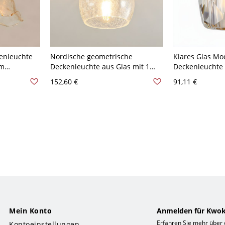
enleuchte
Nordische geometrische
Klares Glas M
rm
Deckenleuchte aus Glas mit 1
Deckenleuchte
0V-120V
Licht für den Flur - 110V-120V
Licht Schlafzi
152,60 €
91,11 €
Schüssel
Deckenleuchte
Mein Konto
Anmelden für Kwok
Erfahren Sie mehr über
Kontoeinstellungen