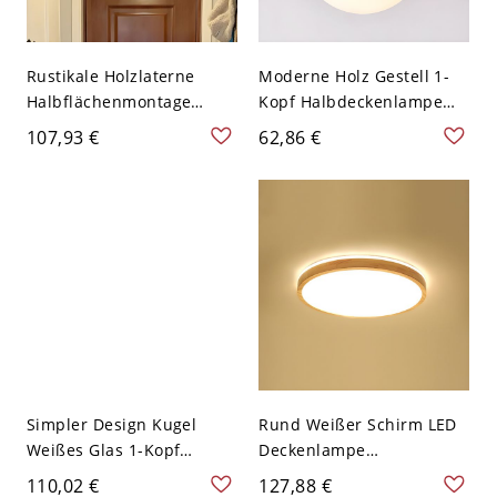
Rustikale Holzlaterne
Moderne Holz Gestell 1-
Halbflächenmontage
Kopf Halbdeckenlampe
Deckenleuchte in
Einfachheit Zwei Form
107,93 €
62,86 €
Naturfarbe mit massivem
Weißes Glas
Holzschirm - 110V-120V
Deckenleuchte - Holz
17,78 cm
110V-120V Rund
Simpler Design Kugel
Rund Weißer Schirm LED
Weißes Glas 1-Kopf
Deckenlampe
Halbdeckenlampe
Bauschreiner Stil
110,02 €
127,88 €