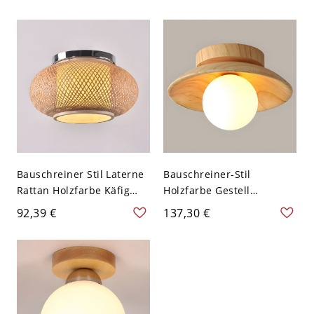
Bauschreiner Stil
Holzfarbe Gehäuse 1-Licht
Holzfarbe Baldachin
Deckenleuchte - Holz
Deckenleuchte - Holz
110V-120V 30,48 cm
110V-120V 15,24 cm
Weißlicht
Bauschreiner Stil Laterne
Bauschreiner-Stil
Rattan Holzfarbe Käfig
Holzfarbe Gestell
Deckenlampe Zylinder
Halbdeckenlampe Kugel
92,39 €
137,30 €
Schirm 1-Licht
1-Kopf Deckenleuchte aus
Deckenleuchte - Holz
Holz - Holz 110V-120V
110V-120V 40,64 cm
20,32 cm