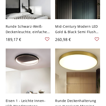
Runde Schwarz-Weiß-
Mid-Century Modern LED
Deckenleuchte, einfache
Gold & Black Semi Flush
Metall-LED-Deckenleuchte
Mount Eisen & Aluminium
189,17 €
260,98 €
- 59,69 cm Schwarz Kein
Deckenhalterung - Birne
polares Dimmen 110V-
Schwarz 60,96 cm 110V-
120V
120V
Eisen 1 - Leichte Innen-
Runde Deckenhalterung