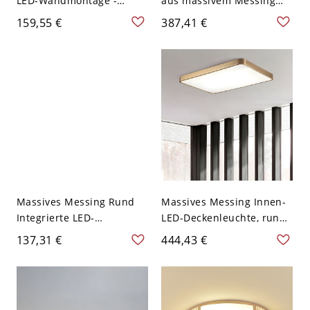
LED-Wandmontage -
aus massivem Messing
Weiße / Schwarze Runde
und Glas im Mid-Century
159,55 €
387,41 €
Wandlampe - Schwarz
Modern Stil in Gold -
60,96 cm Kein polares
Rabatt L 110V-120V
Dimmen 110V-120V
Massives Messing Rund
Massives Messing Innen-
Integrierte LED-
LED-Deckenleuchte, rund
Deckenleuchte, Mid-
& quadratisch montierbar
137,31 €
444,43 €
Century Modern
- Quadrat XL 110V-120V
Deckenleuchte - 59,69 cm
Kein polares Dimmen
110V-120V