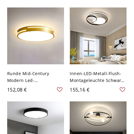
Runde Mid-Century
Innen-LED-Metall-Flush-
Modern Led-
Montageleuchte Schwarz
Deckenleuchte, Gold
& Weiß Runde
152,08 €
155,16 €
Messing & Acryl
Deckenleuchte -
Deckenmontage - Runden
Shuanghuan Schwarz L
L 110V-120V
110V-120V