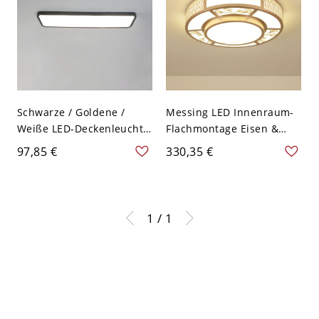
Schwarze / Goldene /
Messing LED Innenraum-
Weiße LED-Deckenleuchte
Flachmontage Eisen &
aus Eisen und Acryl im
Acryl Rund / Quadratisch
97,85 €
330,35 €
quadratischen Design -
Flachmontage Decke -
Schwarz 99,06 cm
Standard Runden L 110V-
Dreistufiges Dimmen
120V
110V-120V
1 / 1