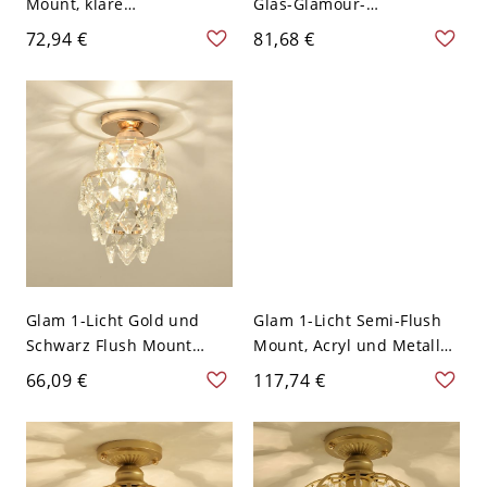
Mount, klare
Glas-Glamour-
Glasabdeckung Semi-
Deckenleuchte in Gold
72,94 €
81,68 €
Flush in Schwarz und
und Schwarz - 110V-120V
Gold - Schwarz 110V-120V
Linear
Konisch
Glam 1-Licht Gold und
Glam 1-Licht Semi-Flush
Schwarz Flush Mount
Mount, Acryl und Metall
Licht mit klarem
Semi-Flush in Gold - 110V-
66,09 €
117,74 €
Glasschirm - 110V-120V
120V 31,75 cm
17,78 cm