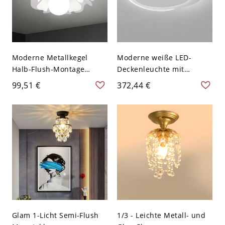
Moderne Metallkegel
Moderne weiße LED-
Halb-Flush-Montage
Deckenleuchte mit
Deckenleuchte für
Acrylschirm für den
99,51 €
372,44 €
zeitgenössische
Wohnbereich - 110V-120V
Wohnkultur - 110V-120V
40,64 cm Weißlicht
41,91 cm
Glam 1-Licht Semi-Flush
1/3 - Leichte Metall- und