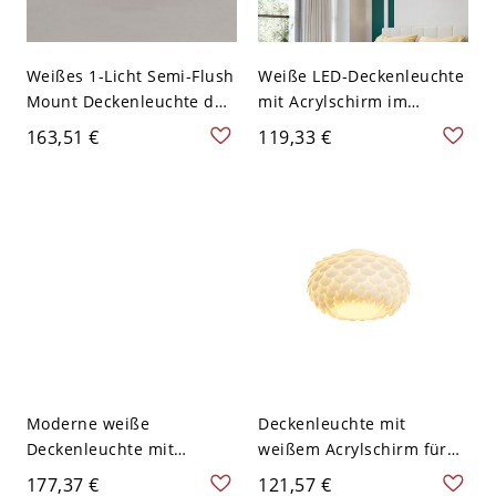
Weißes 1-Licht Semi-Flush
Weiße LED-Deckenleuchte
Mount Deckenleuchte der
mit Acrylschirm im
Stufe 1 im modernen Stil
modernen Halbflächen-
163,51 €
119,33 €
für den Wohngebrauch -
Design - 110V-120V 35,56
110V-120V 30,48 cm
cm
Moderne weiße
Deckenleuchte mit
Deckenleuchte mit
weißem Acrylschirm für
Acrylschirm und LED-
modernes Zuhause -
177,37 €
121,57 €