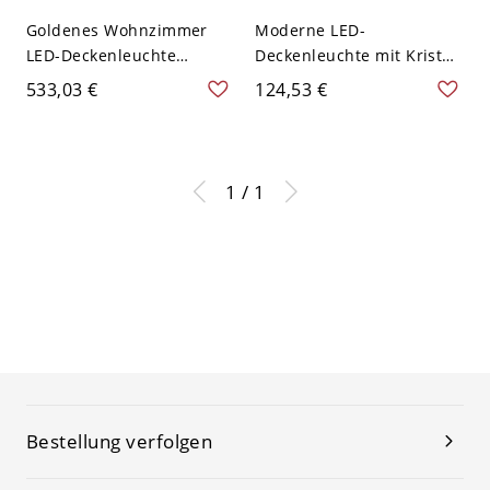
Goldenes Wohnzimmer
Moderne LED-
LED-Deckenleuchte
Deckenleuchte mit Kristall
Moderne Deckenleuchte
und Glasabdeckung -
533,03 €
124,53 €
mit hängenden Kristallen
Dunkelgolden 110V-120V
- Golden 110V-120V 80,01
50,8 cm
cm
1 / 1
Bestellung verfolgen