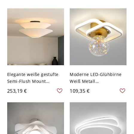
Lampen - Schwarz 110V-
110V-120V 30,48 cm
120V 40,64 cm
Elegante weiße gestufte
Moderne LED-Glühbirne
Semi-Flush Mount
Weiß Metall
Deckenleuchte für
Deckenleuchte mit klarem
253,19 €
109,35 €
moderne Häuser - 110V-
Glasschirm - 110V-120V
120V 49,53 cm
Schichtung