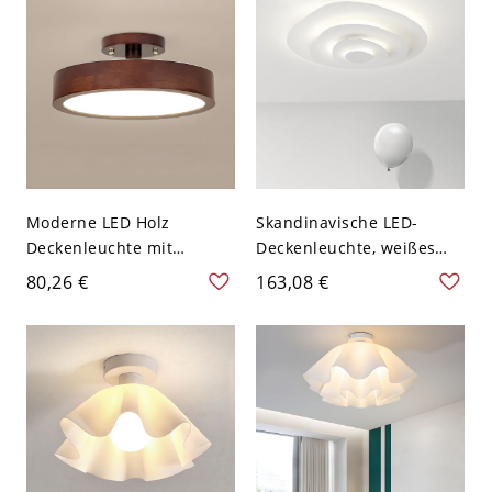
Moderne LED Holz
Skandinavische LED-
Deckenleuchte mit
Deckenleuchte, weißes
Acrylschirm - Walnuss
Schicht-Ring-Design für
80,26 €
163,08 €
Farbe 110V-120V 22,86 cm
Schlafzimmer Lounge -
Schichtung
46,99 cm 110V-120V
Weißlicht