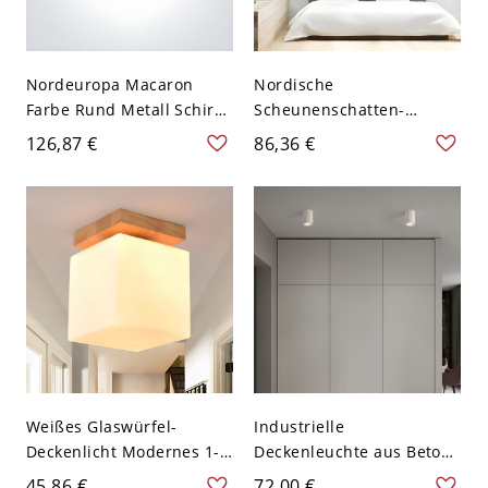
Nordeuropa Macaron
Nordische
Farbe Rund Metall Schirm
Scheunenschatten-
1-Kopf Deckenlampe Holz
Deckenbeleuchtung Ein
126,87 €
86,36 €
Gestell LED Deckenleuchte
Kopf Metallisch Weiß
- Weiß 110V-120V 30,48
Halbflächenmontageleuch
cm Weißlicht
te für Schlafzimmer
Weißes Glaswürfel-
Industrielle
Deckenlicht Modernes 1-
Deckenleuchte aus Beton
Lampen-Semi-Flush-
in Zylinderform zum
45,86 €
72,00 €