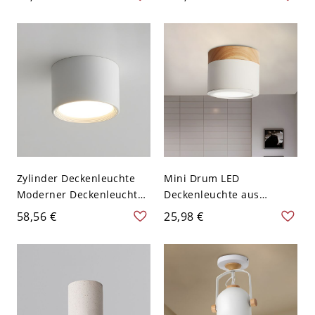
flammig, für Wohnzimmer
Schirm - 110V-120V 30,48
und Schlafzimmer - Weiß
cm Weiß Weißlicht
110V-120V 49,53 cm
Zylinder Deckenleuchte
Mini Drum LED
Moderner Deckenleuchter
Deckenleuchte aus
für Schlafzimmer Flur -
nordischem Metall in
58,56 €
25,98 €
Weiß 110V-120V 8,89 cm
Weiß-Holz, weißes Licht
Weißlicht
für den Eingangsbereich