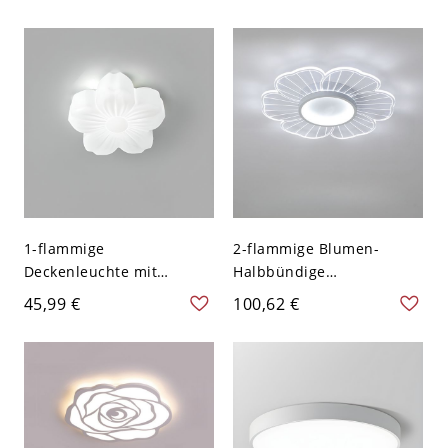
verdrahtet, für das
Acryl-Lampenschirm -
Hauptschlafzimmer -
Weiß 110V-120V
Weiß 110V-120V
Dreistufiges Dimmen
Dreistufiges Dimmen
Rund
1-flammige
2-flammige Blumen-
Deckenleuchte mit
Halbbündige
Blumenmotiv, Schirm aus
Deckenleuchte, moderner
45,99 €
100,62 €
Kreidepolymer, fest
Stil - 110V-120V 52,07 cm
verdrahtet - 110V-120V
Weißlicht
15,24 cm