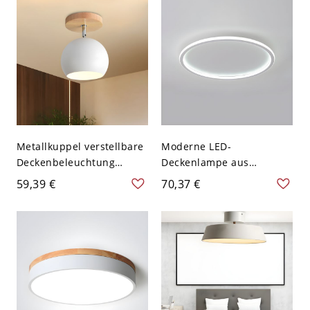
110V-120V 38,1 cm
Weißlicht
Metallkuppel verstellbare
Moderne LED-
Deckenbeleuchtung
Deckenlampe aus
minimalistisch einzeln
Aluminium in runder
59,39 €
70,37 €
weiß halbflächenbündig
Form für Schlafzimmer -
mit Holz-Canopy
Weiß 110V-120V 30,48 cm
Weißlicht