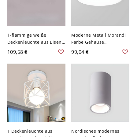
1-flammige weiße
Moderne Metall Morandi
Deckenleuchte aus Eisen
Farbe Gehäuse
im floralen Design - 110V-
Deckenleuchte Rund
109,58 €
99,04 €
120V 16,54 Zoll (42 cm)
Schirm LED 1-Licht
Deckenlampe - Weiß
110V-120V 22,86 cm
Weißlicht
1 Deckenleuchte aus
Nordisches modernes