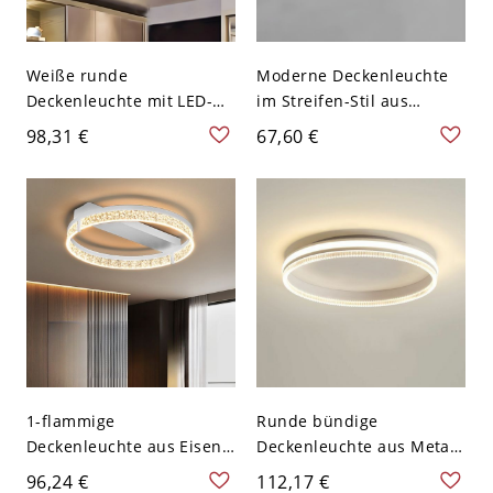
Weiße runde
Moderne Deckenleuchte
Deckenleuchte mit LED-
im Streifen-Stil aus
Acryl-Lichtquelle,
Aluminium mit LED-
98,31 €
67,60 €
modernes Design, 9"
Technologie für das Büro -
breit, 2" hoch
110V-120V 62,23 cm Weiß
Weißlicht
1-flammige
Runde bündige
Deckenleuchte aus Eisen,
Deckenleuchte aus Metall
halbbündig, fest
in Gold/Schwarz/Weiß mit
96,24 €
112,17 €