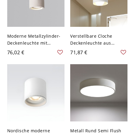
Moderne Metallzylinder-
Verstellbare Cloche
Deckenleuchte mit
Deckenleuchte aus
Betonschirm - 110V-120V
nordischem Metall mit 1
76,02 €
71,87 €
10,16 cm Weiß
Glühbirne und Griff in
Weiß für den Flur
Nordische moderne
Metall Rund Semi Flush