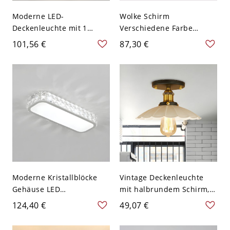
Moderne LED-
Wolke Schirm
Deckenleuchte mit 1
Verschiedene Farbe
weißem Schirm und SMD-
Deckenlampe
101,56 €
87,30 €
Lampensockel - 110V-120V
Kindesgarten Acryl LED 1-
Stern
Kopf Deckenleuchte -
Weiß 110V-120V 49,53 cm
Moderne Kristallblöcke
Vintage Deckenleuchte
Gehäuse LED
mit halbrundem Schirm,
Deckenlampe Rechteck
Einzelbirne, metallische
124,40 €
49,07 €
Schirm 1-Licht
Oberfläche in Weiß
Deckenleuchte - Weiß