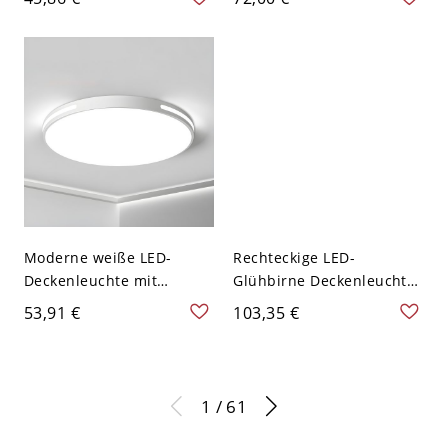
Mount-Deckenlampe mit
bündigen Einbau für den
quadratischer Holzkanzel,
Flur - 10,16 cm Weiß 110V-
4" breit
120V
Moderne weiße LED-
Rechteckige LED-
Deckenleuchte mit
Glühbirne Deckenleuchte
Acrylschirm für helles
im modernen Stil mit
53,91 €
103,35 €
Wohnambiente - 110V-
weißem Schirm - Weiß
120V 40,64 cm Rund
110V-120V 35,56 cm
Weißlicht
Weißlicht
1 / 61