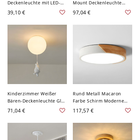
Deckenleuchte mit LED-
Mount Deckenleuchte
Downlight - 110V-120V
Nordic Style Schlafzimmer
39,10 €
97,04 €
Weiß Warm 5 Watt
Semi Flush Mount
Deckenleuchte - Weiß
110V-120V 22,86 cm
Kinderzimmer Weißer
Rund Metall Macaron
Bären-Deckenleuchte Glas
Farbe Schirm Moderne
Kreative LED-
Deckenlampe Holz
71,04 €
117,57 €
Deckenlampe - Weiß
Gehäuse LED 1-Licht
110V-120V Stehen
Deckenleuchte - Weiß
110V-120V 30,48 cm