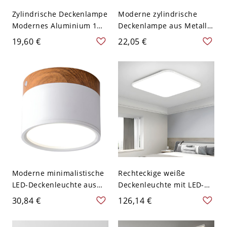
Zylindrische Deckenlampe
Moderne zylindrische
Modernes Aluminium 1
Deckenlampe aus Metall
Licht Flush Mount für
mit 1 Licht für
19,60 €
22,05 €
Studie Wohnzimmer -
Restaurants - Weiß 110V-
Weiß 110V-120V 7,62 cm
120V 8,89 cm Weißlicht
Weißlicht
Moderne minimalistische
Rechteckige weiße
LED-Deckenleuchte aus
Deckenleuchte mit LED-
lackiertem Aluminium mit
Lichtquelle, modernes
30,84 €
126,14 €
Acrylschirm - Weiß 110V-
weißes Metall und Acryl-
120V Weißlicht
Schirm - 110V-120V 39,37