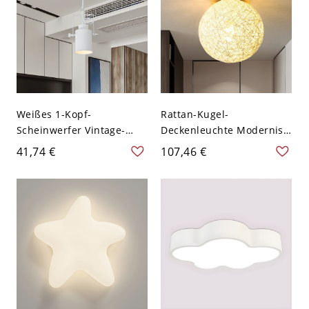
Weißes 1-Kopf-
Rattan-Kugel-
Scheinwerfer Vintage-
Deckenleuchte Modernist
Metall rotierbarer
1-Licht Weiß für
41,74 €
107,46 €
Zylinder Semi-Flush-
Badezimmer mit Holz-
Deckenleuchte mit Griff
Canopy, 6" Dia
für Restaurant