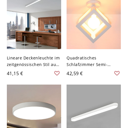
Lineare Deckenleuchte im
Quadratisches
zeitgenössischen Stil aus
Schlafzimmer Semi-
silbernem Aluminium mit
Flushmount
41,15 €
42,59 €
LED-Lichtquelle für die
Zeitgenössisches Metall 1
Küche, 23,5" breit
Birne Weiß Flush
Deckenleuchte Fixture