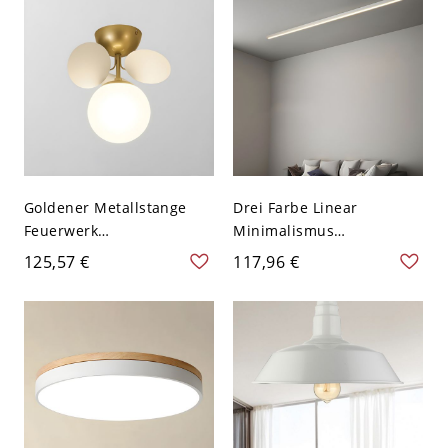
cm Weißlicht
Goldener Metallstange
Drei Farbe Linear
Feuerwerk
Minimalismus
Halbdeckenlampe
Deckenlampe Rechteck
125,57 €
117,96 €
Moderne Bunter Kugel
Weißer Acryl Schirm
Glasschirm Deckenleuchte
Deckenleuchte - Weiß
- Weiß 110V-120V 1
110V-120V 59,69 cm