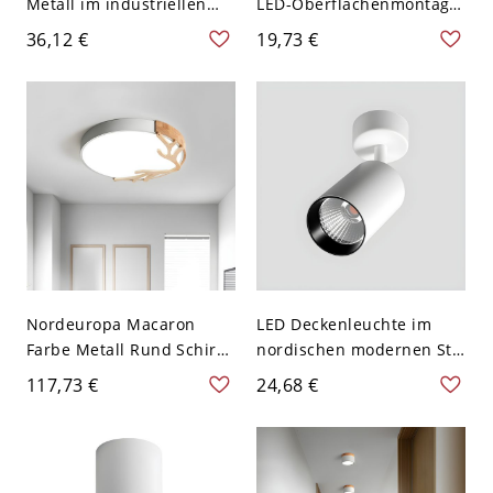
Metall im industriellen
LED-Oberflächenmontage-
Stil mit weißer Hexagon-
Downlight Wohnzimmer-
36,12 €
19,73 €
Oberfläche,
Oberflächenmontage-
halbflächenmontiertes
Deckenlampe - 110V-120V
Lampendesign mit Käfig
Weiß Warm 10,16 cm
Nordeuropa Macaron
LED Deckenleuchte im
Farbe Metall Rund Schirm
nordischen modernen Stil
Deckenlampe Geweih
für den Innenbereich -
117,73 €
24,68 €
Dekor LED 1-Licht
110V-120V Weiß Warm 7w
Deckenleuchte - Weiß
110V-120V 30,48 cm
Weißlicht