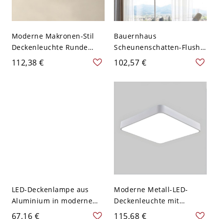
Moderne Makronen-Stil
Bauernhaus
Deckenleuchte Runde
Scheunenschatten-Flush-
Form LED-Deckenleuchten
Licht 10" breit 1
112,38 €
102,57 €
für Schlafzimmer - Weiß
Glühbirne Metall-
110V-120V 30,48 cm
Deckenmontage-Lampe in
Weißlicht
Weiß
LED-Deckenlampe aus
Moderne Metall-LED-
Aluminium in modernem
Deckenleuchte mit
Streifen-Design, 1-
Acrylschirm - weißer
67,16 €
115,68 €