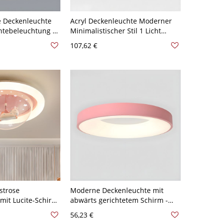
 Deckenleuchte
Acryl Deckenleuchte Moderner
ntebeleuchtung -
Minimalistischer Stil 1 Licht
horn
Deckenleuchte - Rosa 110V-120V
107,62 €
30,48 cm Rund
gstrose
Moderne Deckenleuchte mit
mit Lucite-Schirm,
abwärts gerichtetem Schirm -
ng, 1 Licht,
110V-120V 40,64 cm Rosa
56,23 €
LED-Leuchte,