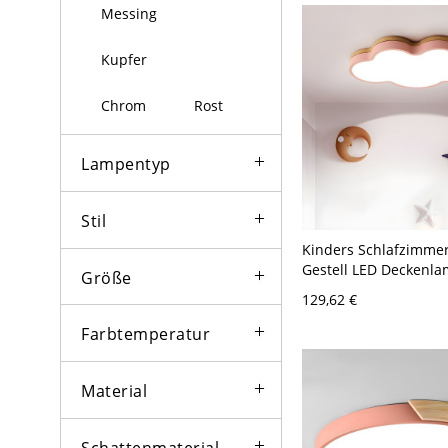
Messing
Kupfer
Chrom
Rost
Lampentyp
Stil
Kinders Schlafzimmer
Gestell LED Deckenl
Größe
Metall Macaron Farbe
129,62 €
Licht Deckenleuchte -
120V 52,07 cm Weißli
Farbtemperatur
Material
Schattenmaterial