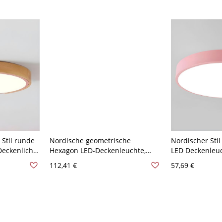
110V-120V, Pon
Stil runde
Nordische geometrische
Nordischer Sti
Deckenlicht
Hexagon LED-Deckenleuchte,
LED Deckenleuc
sa 110V-
ultraschlanke Leuchte - 31,75 cm
Rundschirm - 4
112,41 €
57,69 €
cht
110V-120V Rosa
120V Warm Ro