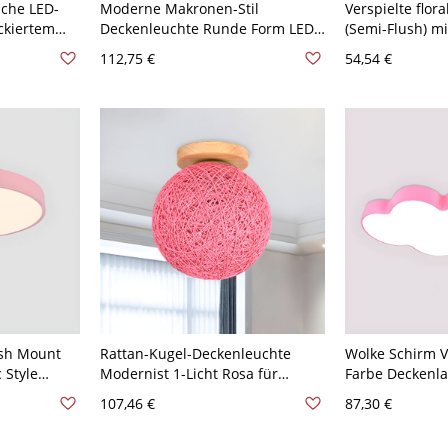
sche LED-
Moderne Makronen-Stil
Verspielte flor
ckiertem
Deckenleuchte Runde Form LED-
(Semi-Flush) m
chirm -
Deckenleuchten für
Glasblütenblatt
112,75 €
54,54 €
icht
Schlafzimmer - Rosa 110V-120V
und Kinderzimm
30,48 cm Weißlicht
120V
ush Mount
Rattan-Kugel-Deckenleuchte
Wolke Schirm 
 Style
Modernist 1-Licht Rosa für
Farbe Deckenl
lush Mount
Badezimmer mit Holz-Canopy, 6"
Kindesgarten A
107,46 €
87,30 €
 110V-120V
Dia
Deckenleuchte 
49,53 cm