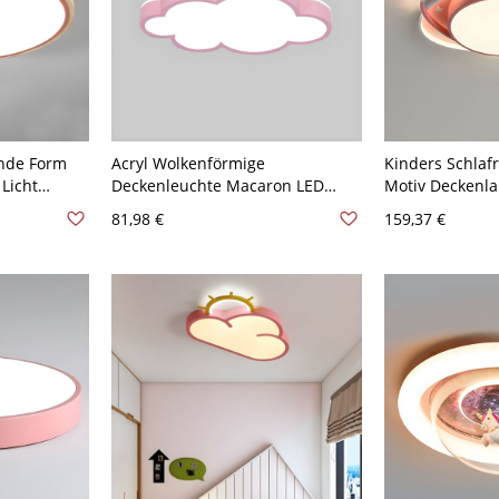
nde Form
Acryl Wolkenförmige
Kinders Schla
Licht
Deckenleuchte Macaron LED
Motiv Deckenl
chter - Rosa
Deckenleuchte - 110V-120V
Satellit Design
81,98 €
159,37 €
eißlicht
Weißlicht Rosa
Deckenleuchte 
49,53 cm Weißl