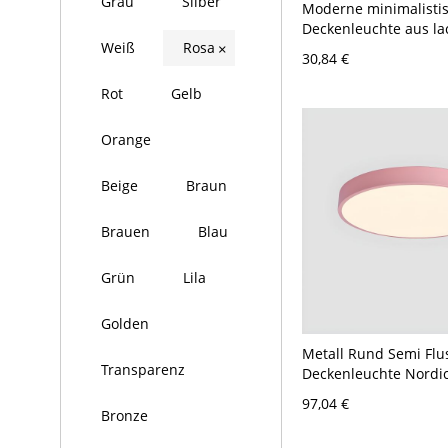
Grau
Silber
Moderne minimalisti
Deckenleuchte aus la
Weiß
Rosa
Aluminium mit Acryls
×
30,84 €
Rosa 110V-120V Weißl
Rot
Gelb
Orange
Beige
Braun
Brauen
Blau
Grün
Lila
Golden
Metall Rund Semi Fl
Transparenz
Deckenleuchte Nordic
Schlafzimmer Semi F
97,04 €
Deckenleuchte - Rosa
Bronze
22,86 cm