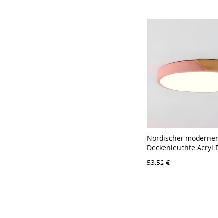
Weißlicht
Nordischer moderner 
Deckenleuchte Acryl 
für Wohnzimmer - Ro
53,52 €
120V 30,48 cm Weißli