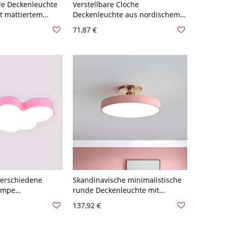
ale Deckenleuchte
Verstellbare Cloche
it mattiertem
Deckenleuchte aus nordischem
-Schirm für Flur
Metall mit 1 Birne und Griff in
71,87 €
er - Rosa 110V-
Pink für den Flur
Verschiedene
Skandinavische minimalistische
ampe
runde Deckenleuchte mit
cryl LED 1-Kopf
goldenen Akzenten - Rosa 110V-
137,92 €
- Rosa 110V-120V
120V 30,48 cm