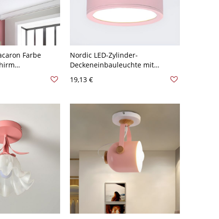
caron Farbe
Nordic LED-Zylinder-
chirm
Deckeneinbauleuchte mit
eweih Dekor LED
Holzmaserung - Rosa 110V-120V
19,13 €
leuchte - Rosa
Weißlicht
8 cm Weißlicht