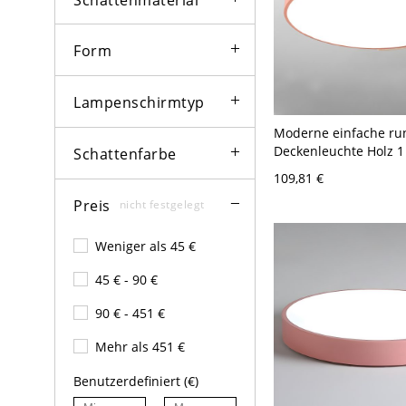
Form
Lampenschirmtyp
Moderne einfache ru
Deckenleuchte Holz 1 
Schattenfarbe
Deckenleuchte LED-Li
109,81 €
110V-120V 30,48 cm W
Preis
nicht festgelegt
Weniger als 45 €
45 € - 90 €
90 € - 451 €
Mehr als 451 €
Benutzerdefiniert (€)