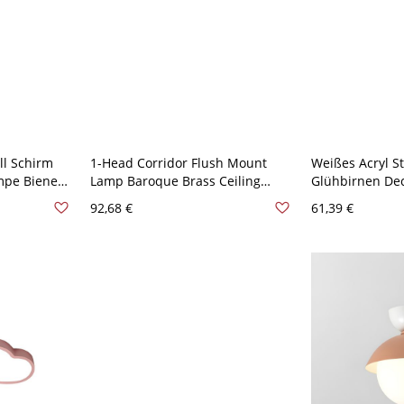
ll Schirm
1-Head Corridor Flush Mount
Weißes Acryl S
mpe Biene
Lamp Baroque Brass Ceiling
Glühbirnen Dec
nleuchte -
Fixture with Petal Pink/Clear/Blue
Kinder - Rosa 
92,68 €
61,39 €
icht
Glass Shade - 110V-120V Rosa
cm Weißlicht