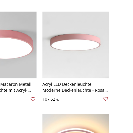
y
l Macaron Metall
Acryl LED Deckenleuchte
hte mit Acryl-
Moderne Deckenleuchte - Rosa
0,64 cm 110V-
110V-120V 30,48 cm Rund
107,62 €
sa