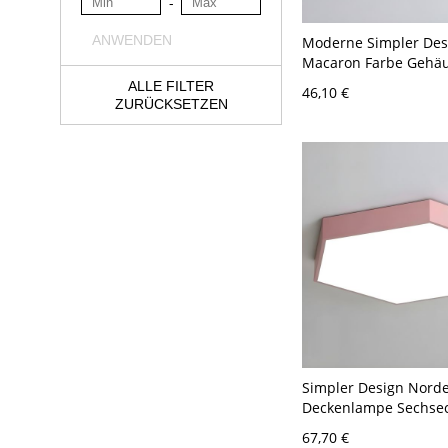
-
ANWENDEN
Moderne Simpler Des
Macaron Farbe Gehä
Deckenlampe Rund LE
ALLE FILTER
46,10 €
Deckenleuchte - Rosa
ZURÜCKSETZEN
30,48 cm Weißlicht
Simpler Design Nord
Deckenlampe Sechsec
Schirm 1-Licht Decken
67,70 €
Rosa 110V-120V 40,6