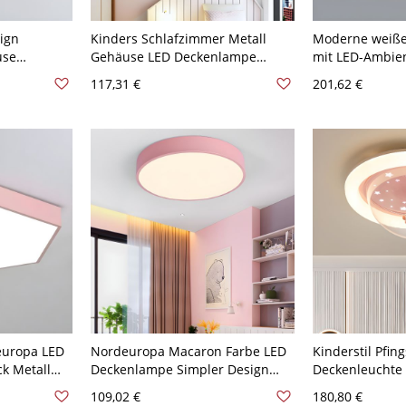
ign
Kinders Schlafzimmer Metall
Moderne weiße
use
Gehäuse LED Deckenlampe
mit LED-Ambie
D 1-Licht
Sonne-Wolke Acryl Schirm
110V-120V Ein
117,31 €
201,62 €
 110V-120V
Deckenleuchte - Rosa 110V-120V
Weißlicht A
europa LED
Nordeuropa Macaron Farbe LED
Kinderstil Pfin
k Metall
Deckenlampe Simpler Design
Deckenleuchte 
leuchte -
Rund 1-Licht Deckenleuchte -
Direktverdrahtu
109,02 €
180,80 €
4 cm
Rosa 110V-120V 22,86 cm
Wohnnutzung, 