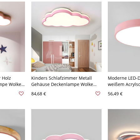
 Holz
Kinders Schlafzimmer Metall
Moderne LED-D
ampe Wolke
Gehäuse Deckenlampe Wolke
weißem Acrylsch
 Schirm 1-
Weißer Schirm LED 1-Licht
110V-120V Rosa
84,68 €
56,49 €
 Rosa 110V-
Deckenleuchte - Rosa 110V-120V
Weißlicht
cht
49,53 cm Weißlicht