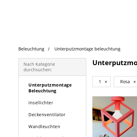
beliebte Produkte
Beleuchtung
Unterputzmontage beleuchtung
Beleuchtung
Unterputzmo
Kronleuchter
Nach Kategorie
durchsuchen:
Pendelleuchte
1
×
Rosa
×
Unterputzmontage
Beleuchtung
Insellichter
Deckenventilator
Wandleuchten