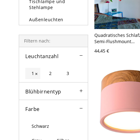
Tischlampe und
Stehlampe
Außenleuchten
Glühbirne
Quadratisches Schla
Filtern nach:
Semi-Flushmount
Zeitgenössisches Meta
44,45 €
Rosa Flush Deckenleu
Leuchtanzahl
1
2
3
×
Blühbirnentyp
Farbe
Schwarz