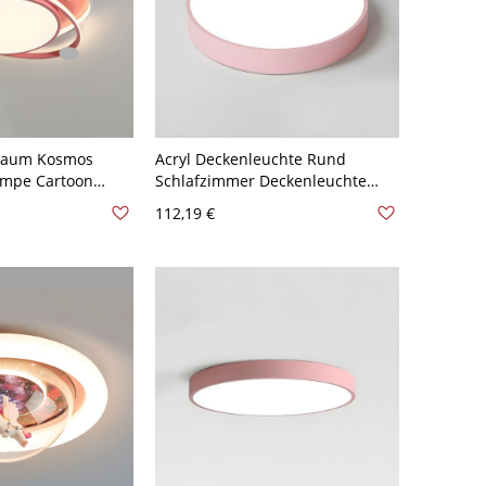
fraum Kosmos
Acryl Deckenleuchte Rund
ampe Cartoon
Schlafzimmer Deckenleuchte
 LED 1-Kopf
Flush Mount Lichter - Rosa 110V-
112,19 €
- Rosa 110V-120V
120V 30,48 cm
icht