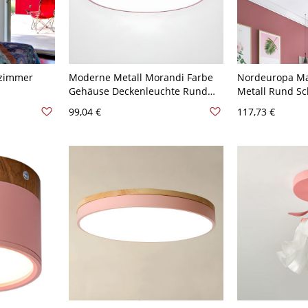
fzimmer
Moderne Metall Morandi Farbe
Nordeuropa Ma
Gehäuse Deckenleuchte Rund
Metall Rund S
ll 1 Birne
Schirm LED 1-Licht Deckenlampe
Deckenlampe G
99,04 €
117,73 €
chte
- Rosa 110V-120V 22,86 cm
1-Licht Decken
Weißlicht
110V-120V 30,4