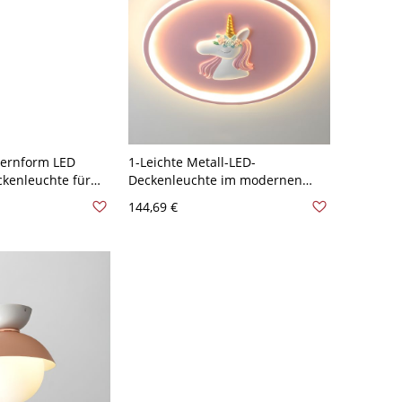
ternform LED
1-Leichte Metall-LED-
kenleuchte für
Deckenleuchte im modernen
110V-120V 30,48
Einhorn-Design für
144,69 €
Kinderzimmer - Rosa 110V-120V
Warm