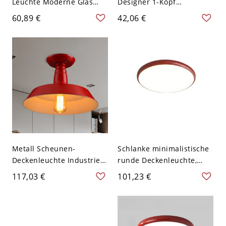
Leuchte Moderne Glas
Designer 1-Kopf
Deckenbeleuchtung - Rot
handgefertigte Rattan
60,89 €
42,06 €
110V-120V
Flush Deckenleuchte, 6"
Breite
Metall Scheunen-
Schlanke minimalistische
Deckenleuchte Industrie 1
runde Deckenleuchte,
Kopf Schlafzimmer Halb-
flache Leuchte für
117,03 €
101,23 €
Flush-
Schlafzimmer & Flur -
Montagebeleuchtung in
110V-120V 40,64 cm Rot-
Rot, 10" Breite
Weiß