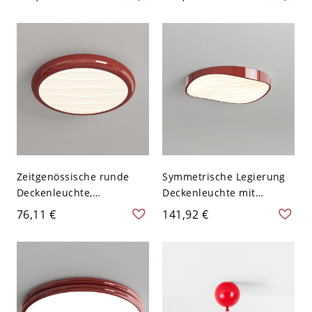
handgefertigtes Boho-
Schlafzimmer oder Flur,
Dekor - Rot 110V-120V
Sanftes Leuchten -
Ziegelrot 110V-120V
Zeitgenössische runde
Symmetrische Legierung
Deckenleuchte,
Deckenleuchte mit
strukturierter Wellen-
Acrylschirm für LED
76,11 €
141,92 €
Acrylschirm, Metallrand-
geeignet - Rot 110V-120V
Fassung - Rot 110V-120V
30,48 cm
22,86 cm