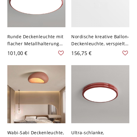
Runde Deckenleuchte mit
Nordische kreative Ballon-
flacher Metallhalterung
Deckenleuchte, verspielte
und PMMA-Schirm - Rot
Kinderzimmerlampe mit
101,00 €
156,75 €
110V-120V 40,64 cm
Zugschalter - Rot 110V-
Dreistufiges Dimmen
120V 20,32 cm
Wabi-Sabi Deckenleuchte,
Ultra-schlanke,