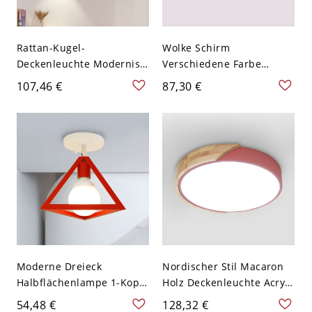
Rattan-Kugel-
Wolke Schirm
Deckenleuchte Modernist
Verschiedene Farbe
1-Licht Rot für
Deckenlampe
107,46 €
87,30 €
Badezimmer mit Holz-
Kindesgarten Acryl LED 1-
Canopy, 6" Dia
Kopf Deckenleuchte - Rot
110V-120V 49,53 cm
Moderne Dreieck
Nordischer Stil Macaron
Halbflächenlampe 1-Kopf
Holz Deckenleuchte Acryl
Eisen Deckenleuchte in
Runde Flush Mount Licht
54,48 €
128,32 €