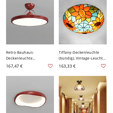
120V 30,48 cm
120V 40,64 cm
Retro-Bauhaus-
Tiffany-Deckenleuchte
Deckenleuchte
(bündig), Vintage-Leuchte
(halbbündig), glänzende
aus Buntglas mit
167,47 €
163,33 €
Metall-LED-Leuchte mit
Metallsockel für
geometrischem
Schlafzimmer und
Kugelakzent - 110V-120V
Eingangsbereich - 110V-
Rot 40,64 cm
120V Rot-Blau 40,64 cm