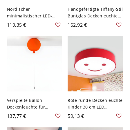
Nordischer
Handgefertigte Tiffany-Stil
minimalistischer LED-
Buntglas Deckenleuchte
Deckenleuchte mit
halbeingelassen - 110V-
119,35 €
152,92 €
sanftem Glanzfinish - Rot
120V Rot-Grün
110V-120V 30,48 cm Rund
Verspielte Ballon-
Rote runde Deckenleuchte
Deckenleuchte für
Kinder 30 cm LED
Kinderzimmer und
Acrylleuchte für
137,77 €
59,13 €
Kinderkrippe aus Glas -
Kinderzimmer, Weißlicht
110V-120V 20,32 cm Rot