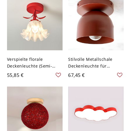
Verspielte florale
Stilvolle Metallschale
Deckenleuchte (Semi-
Deckenleuchte für
Flush) mit mattiertem
moderne Häuser mit
55,85 €
67,45 €
Glasblütenblatt-Schirm
abwärts gerichtetem
für Flur und
Eisenschirm - 110V-120V
Kinderzimmer - Rot 110V-
Rot
120V