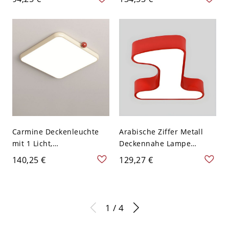
Oberflächenmontage,
Legierung, festverdrahtet
Legierungsmaterial, direkt
für Wohnzimmer, 110V-
verdrahtet für
120V, 12", Dritte Stufe
Wohnzimmer, 110V-120V,
(Warm/Weiß/Neutrales
12"
Licht dimmbar)
Carmine Deckenleuchte
Arabische Ziffer Metall
mit 1 Licht,
Deckennahe Lampe
Aufputzmontage,
Kinderstil LED
140,25 €
129,27 €
Legierungsmaterial,
Deckenleuchte - Rot 110V-
festverdrahtet für
120V
Wohngebrauch,
minimalistischer Stil,
1 / 4
110V-120V, Dreistufig
(Warm-/Weiß-/Neutrallicht