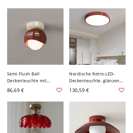
Rot für Schlafzimmer
für Schlafzimmer - Rot
110V-120V 30,48 cm
Weißlicht
Semi Flush Ball
Nordische Retro-LED-
Deckenleuchte mit
Deckenleuchte, glänzende
Metallgestell im
runde Metallleuchte für
86,69 €
130,59 €
modernen Stil,
niedrige Decken - Rot
Zinnoberrot, 110V-120V
110V-120V 30,48 cm