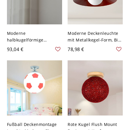
Moderne
Moderne Deckenleuchte
halbkugelförmige
mit Metallkegel-Form, Bi-
Deckenleuchte für
Pin-Lichtern und Eisen-
93,04 €
78,98 €
Schlafzimmer - Rot 110V-
Schirm - Rot 110V-120V
120V
Fußball Deckenmontage
Rote Kugel Flush Mount