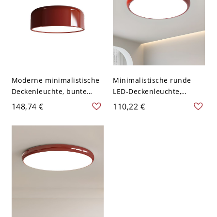
Moderne minimalistische
Minimalistische runde
Deckenleuchte, bunte
LED-Deckenleuchte,
Eisen- & Acryl-LED-Lampe
flaches Metall- und Acryl-
148,74 €
110,22 €
für Flure & Schlafzimmer -
Design - Rot 110V-120V
Rot 110V-120V 35,56 cm
30,48 cm Weißlicht
Weißlicht