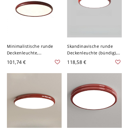
Minimalistische runde
Skandinavische runde
Deckenleuchte,
Deckenleuchte (bündig),
ultraschlanke flache LED-
flache LED-Leuchte für
101,74 €
118,58 €
Leuchte für Schlafzimmer
Schlafzimmer oder
oder Flur - Rot 110V-120V
Kinderzimmer - Rot 110V-
40,64 cm
120V 30,48 cm