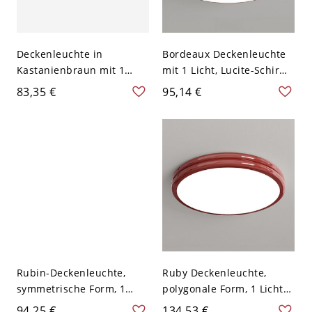
Deckenleuchte in
Bordeaux Deckenleuchte
Kastanienbraun mit 1
mit 1 Licht, Lucite-Schirm,
Plexiglas-Schirm Eisen
Metall-LED-Leuchte,
83,35 €
95,14 €
LED Oberflächenmontage
Deckenmontage für
für Wohnzimmer, 110V-
Wohnbereich, 110V-120V,
120V, 12"
12"
Rubin-Deckenleuchte,
Ruby Deckenleuchte,
symmetrische Form, 1
polygonale Form, 1 Licht
Licht
freiliegende Halterung in
94,25 €
134,53 €