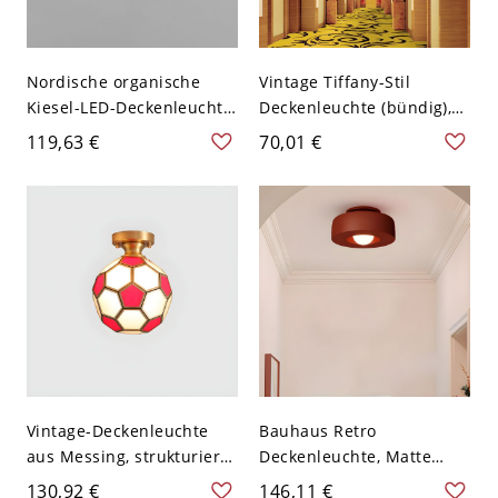
Nordische organische
Vintage Tiffany-Stil
Kiesel-LED-Deckenleuchte,
Deckenleuchte (bündig),
flache Deckenmontage
Buntglas, floral - Rot-Weiß
119,63 €
70,01 €
mit 3
110V-120V
Farbtemperatureinstellun
gen - Rot 110V-120V
Dreistufiges Dimmen
Vintage-Deckenleuchte
Bauhaus Retro
aus Messing, strukturierte
Deckenleuchte, Matte
Glas-Blütenblatt-Leuchte,
Harzring-Leuchte für
130,92 €
146,11 €