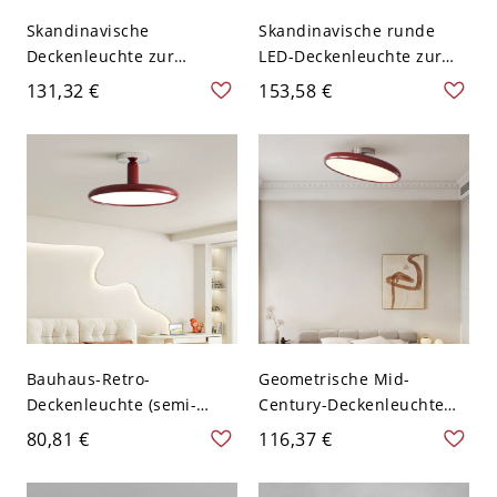
Skandinavische
Skandinavische runde
Deckenleuchte zur
LED-Deckenleuchte zur
Direktmontage, runde
Direktmontage, lebendige
131,32 €
153,58 €
LED-Leuchte mit
glänzende Metallleuchte -
Hochglanz-Finish, flache
Rot 110V-120V 30,48 cm
Lampe fürs Schlafzimmer
- Rot 110V-120V 30,48 cm
Weißlicht
Bauhaus-Retro-
Geometrische Mid-
Deckenleuchte (semi-
Century-Deckenleuchte
flush), glänzende Metall-
(bündig), ultraflache LED-
80,81 €
116,37 €
Disc-LED-Leuchte fürs
Scheibenleuchte mit
Schlafzimmer - Rot 110V-
Metallrand - Rot 110V-