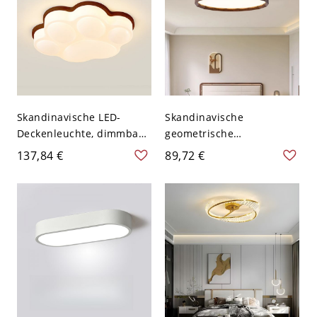
Dreistufiges Dimmen
Skandinavische LED-
Skandinavische
Deckenleuchte, dimmbare
geometrische
kreative Leuchte mit
Deckenleuchte, facettierte
137,84 €
89,72 €
Holzton-Akzent,
LED-Leuchte in Holzoptik
einstellbare
fürs Schlafzimmer - 110V-
Farbtemperatur für
120V 40,64 cm
Kinderzimmer und
Dreistufiges Dimmen
Schlafzimmer - 110V-120V
Walnuss Farbe
Dreistufiges Dimmen
Geometrie Walnuss Farbe