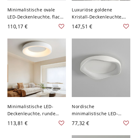
Minimalistische ovale
Luxuriöse goldene
LED-Deckenleuchte, flache
Kristall-Deckenleuchte,
lineare Leuchte für Flur
runde LED-Deckenlampe
110,17 €
147,51 €
und Eingangsbereich -
mit diamantgeschliffenen
Weiß 110V-120V 35,56 cm
Prismen - 110V-120V 40,64
cm Dreistufiges Dimmen
Minimalistische LED-
Nordische
Deckenleuchte, runde
minimalistische LED-
flache Deckenlampe mit
Deckenleuchte,
113,81 €
77,32 €
weichem Acrylschirm -
organische wellenförmige
30,48 cm 110V-120V Weiß
Ring-Deckenleuchte