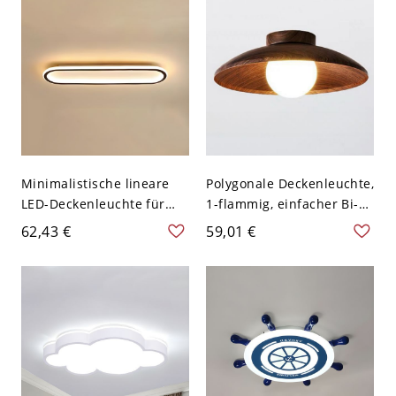
Rost
Minimalistische lineare
Polygonale Deckenleuchte,
LED-Deckenleuchte für
1-flammig, einfacher Bi-
Wohnzimmer und
Pin-Legierung mit Glas-
62,43 €
59,01 €
Schlafzimmer - Schwarz
Schirm, 110V-120V,
110V-120V 59,69 cm
Walnuss
Weißlicht