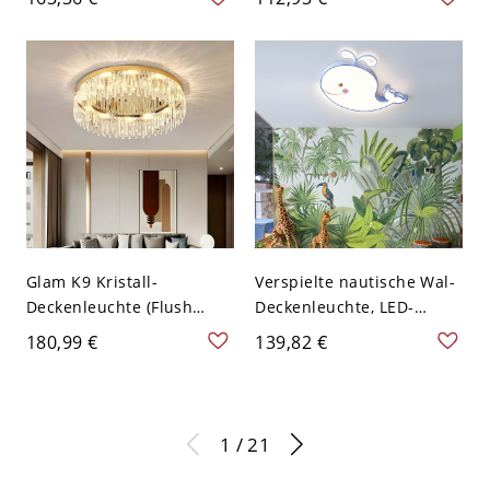
Weiß 110V-120V 1
niedrige Decken - Schwarz
110V-120V 30,48 cm
Weißlicht
Glam K9 Kristall-
Verspielte nautische Wal-
Deckenleuchte (Flush
Deckenleuchte, LED-
Mount), runde
Deckenlampe für
180,99 €
139,82 €
Edelstahlleuchte mit
Kinderzimmer &
lichtbrechenden Prismen
Schlafzimmer - Blau 110V-
- Golden 110V-120V 45,72
120V Klein Weißlicht
cm Warm
1 / 21