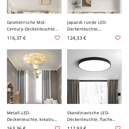
Geometrische Mid-
Japandi runde LED-
Century-Deckenleuchte
Deckenleuchte,
(bündig), ultraflache LED-
minimalistischer
116,37 €
124,33 €
Scheibenleuchte mit
Deckenstrahler mit
Metallrand - Rot 110V-
sanftem Licht - Weißlicht
120V 40,64 cm
Walnuss Farbe 110V-120V
41,91 cm
Metall-LED-
Skandinavische LED-
Deckenleuchte, kreativ,
Deckenleuchte, flache
Kinderzimmer, weiß -
runde Leuchte für
163,36 €
112,93 €