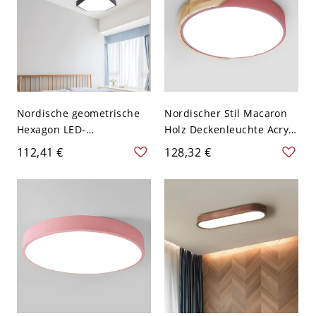
Nordische geometrische
Nordischer Stil Macaron
Hexagon LED-
Holz Deckenleuchte Acryl
Deckenleuchte,
Runde Flush Mount Licht
112,41 €
128,32 €
ultraschlanke Leuchte -
für Schlafzimmer - Rot
31,75 cm 110V-120V
110V-120V 30,48 cm
Schwarz
Weißlicht