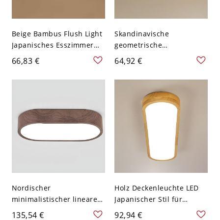
Beige Bambus Flush Light
Skandinavische
Japanisches Esszimmer
geometrische
Flush Mount
Deckenleuchte,
66,83 €
64,92 €
Deckenleuchten mit 1
Metallleuchte in Holzoptik
Licht - Braun 110V-120V
mit Acrylschirm - 110V-
48,26 cm
120V 30,48 cm Dunkle
Walnuss
Nordischer
Holz Deckenleuchte LED
minimalistischer linearer
Japanischer Stil für
LED-Deckenleuchte,
Schlafzimmer - 110V-120V
135,54 €
92,94 €