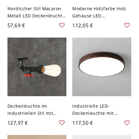
Nordischer Stil Macaron
Moderne Holzfarbe Holz
Metall LED Deckenleuchte
Gehäuse LED
mit Acryl-Rundschirm -
Deckenlampe Oval Weißer
57,69 €
112,05 €
40,64 cm 110V-120V Warm
Schirm 1-Licht
Rosa
Deckenleuchte - Dunkel
Holzmaserung 110V-120V
64,77 cm Weißlicht
Deckenleuchte im
Industrielle LED-
industriellen Stil mit
Deckenleuchte mit
Metallrohr-Design - 110V-
rostfarbenem Metallfinish
127,97 €
117,50 €
120V Design 1
und Acrylschirm - 110V-
120V 30,48 cm Weißlicht