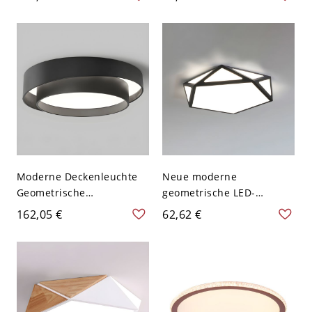
Kinderzimmer - Rosa
2-4 Zoll - 110V-120V
110V-120V 40,64 cm Warm
Transparenz Warm
Moderne Deckenleuchte
Neue moderne
Geometrische
geometrische LED-
Deckenleuchte
Deckenleuchte aus Acryl
162,05 €
62,62 €
Deckenleuchte - Schwarz
mit 1 Licht - 41,91 cm
110V-120V 50,8 cm
110V-120V Warm Schwarz
Weißlicht