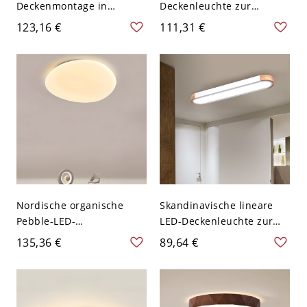
Deckenmontage in
Deckenleuchte zur
Kopfsteinpflasterform,
Direktmontage mit
123,16 €
111,31 €
Weiß/Holzoptik,
weißem Schirm für den
Walnussfarbe, für
Heimgebrauch - Weiß
Schlafzimmer - 110V-120V
110V-120V 24,13 cm
Walnuss Farbe Weißlicht
Weißlicht
Nordische organische
Skandinavische lineare
Pebble-LED-
LED-Deckenleuchte zur
Deckenleuchte zur
Direktmontage mit
135,36 €
89,64 €
Direktmontage, flaches
Akzenten aus Naturholz,
Design mit Sterneneffekt -
minimalistisches flaches
110V-120V 30,48 cm
Design für Flur oder
Dreistufiges Dimmen
Küche - Weiß 110V-120V