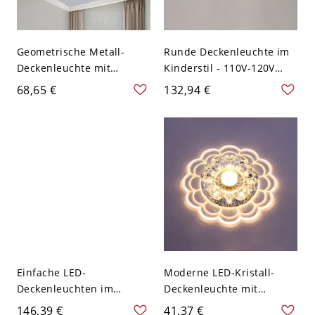
Geometrische Metall-
Runde Deckenleuchte im
Deckenleuchte mit
Kinderstil - 110V-120V
weißem Acrylschirm -
Weißlicht dunkel blau-
68,65 €
132,94 €
Weiß 110V-120V 48,26 cm
weiß
Weißlicht
Einfache LED-
Moderne LED-Kristall-
Deckenleuchten im
Deckenleuchte mit
Metall-Look für
kleinem Durchmesser von
146,39 €
41,37 €