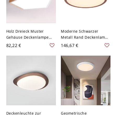
Holz Dreieck Muster
Moderne Schwarzer
Gehäuse Deckenlampe
Metall Rand Deckenlampe
Nordeuropa Macaron
Kristallblöcke Rund Weiße
82,22 €
146,67 €
Farbe Pentagon Form LED
LED 1-Licht Deckenleuchte
1-Kopf Deckenleuchte -
- Rosa-Golden 110V-120V
Weiß 110V-120V 45 cm
40,64 cm Dreistufiges
Weißlicht
Dimmen
Deckenleuchte zur
Geometrische