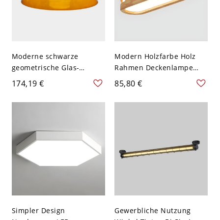
Moderne schwarze
Modern Holzfarbe Holz
geometrische Glas-
Rahmen Deckenlampe
Halbflächenleuchte mit
Oval Weißer Schirm LED
174,19 €
85,80 €
klaren Glasschirmen -
1-Licht Deckenleuchte -
110V-120V 1 Schicht
Holz 110V-120V Weißlicht
Orange
48,26 cm
Simpler Design
Gewerbliche Nutzung