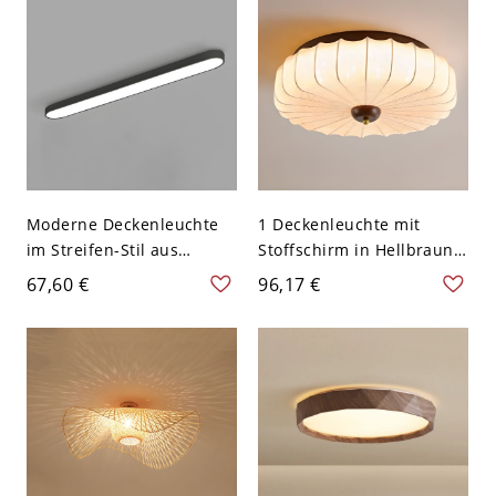
Moderne Deckenleuchte
1 Deckenleuchte mit
im Streifen-Stil aus
Stoffschirm in Hellbraun
Aluminium mit LED-
mit Pflaumenfeder-Optik -
67,60 €
96,17 €
Technologie für das Büro -
110V-120V 40,64 cm
110V-120V 62,23 cm
Schwarz Weißlicht