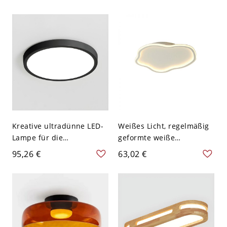
schlanke Holzmaserung
64,77 cm Weißlicht
Deckenleuchte mit
Einzelseitiges Licht
Acrylschirm - Walnuss
Farbe 110V-120V 30,48 cm
Weißlicht
Kreative ultradünne LED-
Weißes Licht, regelmäßig
Lampe für die
geformte weiße
Deckenmontage im
Deckenleuchte mit Lucite-
95,26 €
63,02 €
Wohnzimmer - Schwarz
Schirm für den
110V-120V 22,86 cm
Wohnbereich, direkt
verkabelt, 1 Licht, 110V-
120V, 16"