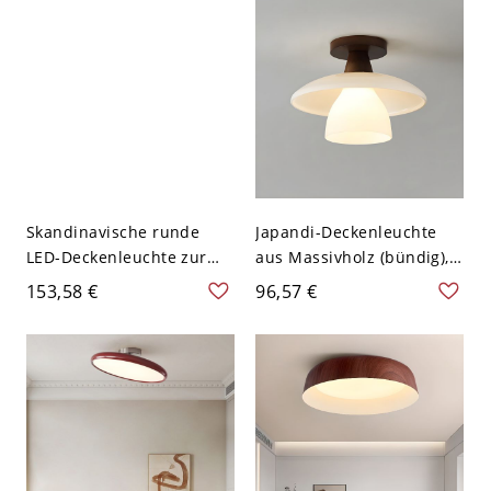
Weißlicht
(bündige Montage) - 110V-
120V 41,91 cm Weiß
Weißlicht
Skandinavische runde
Japandi-Deckenleuchte
LED-Deckenleuchte zur
aus Massivholz (bündig),
Direktmontage, lebendige
cremefarbener Pilzschirm
153,58 €
96,57 €
glänzende Metallleuchte -
aus Glas mit
Weiß 110V-120V 30,48 cm
Messingakzenten,
minimalistisches Design
für Flur, Schlafzimmer
oder Eingangsbereich -
110V-120V Geometrie
Walnuss Farbe