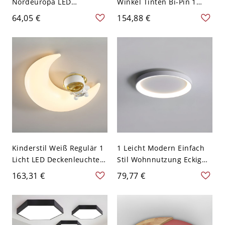
Nordeuropa LED
Winkel Tinten Bi-Pin 1
Deckenlampe Sechseck
Licht Modern Einfacher
64,05 €
154,88 €
Metall Schirm 1-Licht
Stil Eisen Deckenlampe,
Deckenleuchte - Weiß
110V-120V
110V-120V 40,64 cm
Weißlicht
Kinderstil Weiß Regulär 1
1 Leicht Modern Einfach
Licht LED Deckenleuchte
Stil Wohnnutzung Eckig
mit PMMA-Schirm, 110V-
Kreide Polymerisiert
163,31 €
79,77 €
120V, Mond
Material Flach Montiert
Deckenleuchte, 110V-120V,
16"