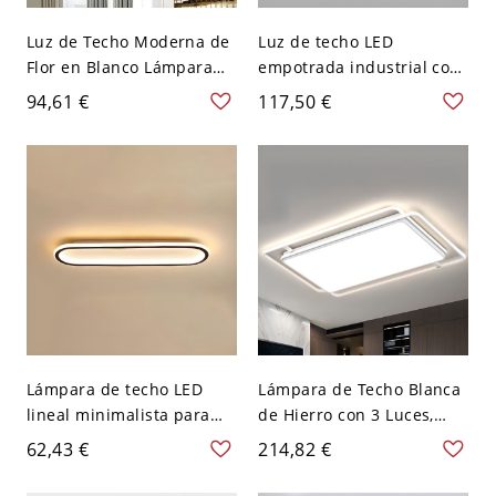
Luz de Techo Moderna de
Luz de techo LED
Flor en Blanco Lámpara
empotrada industrial con
de Techo Semi Rasante
acabado de metal oxidado
94,61 €
117,50 €
LED Acrílica para Salón -
y pantalla de acrílico - 110
Blanco 110 A 120 V 5
A 120 V 30,48 cm Blanco
Blanco
Rústico
Lámpara de techo LED
Lámpara de Techo Blanca
lineal minimalista para
de Hierro con 3 Luces,
sala y dormitorio - Negro
Montaje Plano y Conexión
62,43 €
214,82 €
110 A 120 V 59,69 cm
Directa, 110V-120V, Tres
Blanco
Niveles (Luz