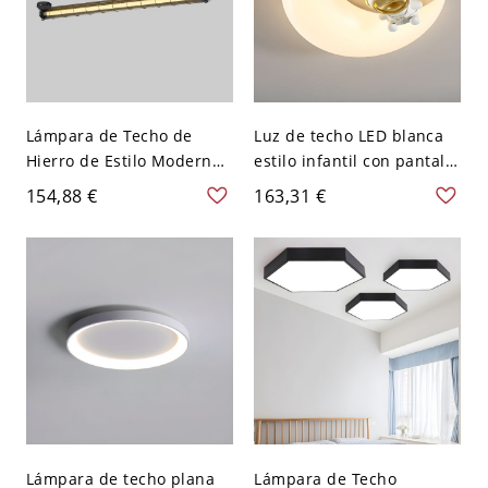
Lámpara de Techo de
Luz de techo LED blanca
Hierro de Estilo Moderno
estilo infantil con pantalla
Simple con 1 Luz Angular
de PMMA, 110V-120V,
154,88 €
163,31 €
de Uso Comercial, 110V-
Luna
120V
Lámpara de techo plana
Lámpara de Techo