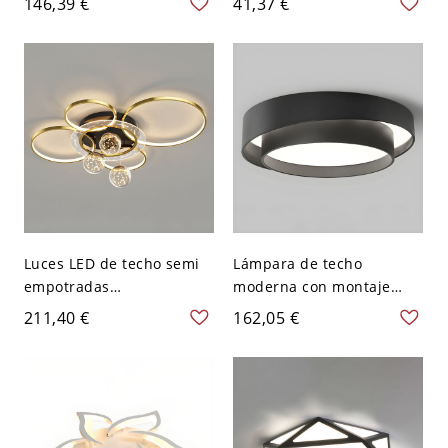
146,39 €
41,37 €
habitación de niños -
de 2-4'' de diámetro - 110
Rosa 110 A 120 V 40,64 cm
A 120 V Transparente Luz
Luz cálida
cálida
Luces LED de techo semi
Lámpara de techo
empotradas
moderna con montaje
contemporáneas para
empotrado, luz
211,40 €
162,05 €
sala de estar - Dorado-
empotrada geométrica,
negro 110 A 120 V Blanco
accesorio de luz
empotrado - Negro 110 A
120 V 50,8 cm Blanco