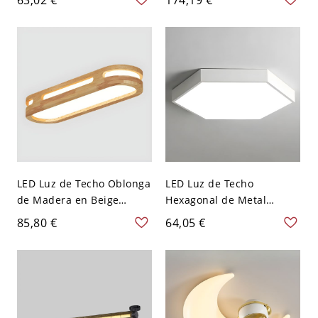
uso residencial, cableado
vidrio transparente - 110
directo, 1 luz, 110V-120V,
A 120 V 1 Piso Naranja
16"
LED Luz de Techo Oblonga
LED Luz de Techo
de Madera en Beige
Hexagonal de Metal
Luminaria de Techo
Luminaria de Techo
85,80 €
64,05 €
Simplista para Cuarto -
Simplista para Salón -
Madera 110 A 120 V
Blanco 110 A 120 V 40,64
Blanco 48,26 cm
cm Blanco