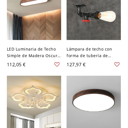
LED Luminaria de Techo
Lámpara de techo con
Simple de Madera Oscura
forma de tubería de
Lámpara de Techo
metal, estilo industrial,
112,05 €
127,97 €
Oblonga para Dormitorio -
iluminación cercana al
Madera oscura 110 A 120
techo - 110 A 120 V Estilo
V 64,77 cm Blanco
1