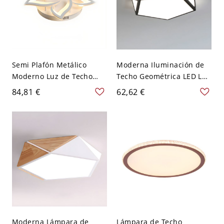
Semi Plafón Metálico
Moderna Iluminación de
Moderno Luz de Techo
Techo Geométrica LED Luz
Moderna de Flor en
de Techo de Metal para
84,81 €
62,62 €
Blanco para Sala de Estar
Dormitorio - 41,91 cm 110
- Blanco 110 A 120 V 5
A 120 V Luz cálida Negro
Blanco
Moderna Lámpara de
Lámpara de Techo