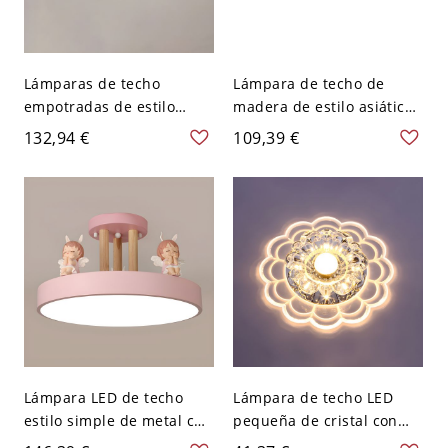
Lámparas de techo
Lámpara de techo de
empotradas de estilo
madera de estilo asiático
infantil con forma
con forma redonda y
132,94 €
109,39 €
redonda - 110 A 120 V
múltiples luces para
Blanco Azul claro-blanco
dormitorio - 110 A 120 V
Madera oscura 40,64 cm
Lámpara LED de techo
Lámpara de techo LED
estilo simple de metal con
pequeña de cristal con
diseño encantador para
estilo moderno y agujero