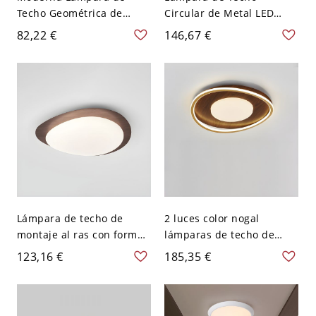
Techo Geométrica de
Circular de Metal LED
Metal Luminaria de Techo
Luminaria de Techo
82,22 €
146,67 €
LED para Dormitorio -
Simple para Cuarto - Rosa
Blanco 110 A 120 V 45 cm
dorado 110 A 120 V 40,64
Blanco
cm Tercer Gear
Lámpara de techo de
2 luces color nogal
montaje al ras con forma
lámparas de techo de
de adoquín, acabado
montaje al ras de metal
123,16 €
185,35 €
blanco/madera, color
para dormitorio - 110 A
nogal, para dormitorio -
120 V 46,99 cm
110 A 120 V Color Nuez
Blanco