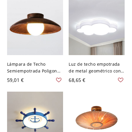
Cálida/Blanca/Neutra
Regulable)
Lámpara de Techo
Luz de techo empotrada
Semiempotrada Poligonal,
de metal geométrico con
1 Luz Simple Bi-pin
pantalla acrílica blanca -
59,01 €
68,65 €
Aleación con Pantalla
Blanco 110 A 120 V 48,26
Vítrea, 110V-120V, Nogal
cm Blanco