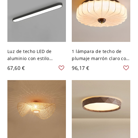
Luz de techo LED de
1 lámpara de techo de
aluminio con estilo
plumaje marrón claro con
moderno para oficina -
pantalla de tela - 110 A
67,60 €
96,17 €
110 A 120 V 62,23 cm
120 V 40,64 cm
Negro Blanco