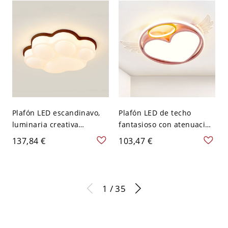
cocina - Blanco 110 A 120
V Tercer Gear
Plafón LED escandinavo,
Plafón LED de techo
luminaria creativa
fantasioso con atenuación
regulable con acento en
regulable para habitación
137,84 €
103,47 €
tono madera, temperatura
infantil - 110 A 120 V
de color ajustable para
Tercer Gear Geométría
dormitorio infantil - 110 A
120 V Tercer Gear
1 / 35
Geométría Color Nuez