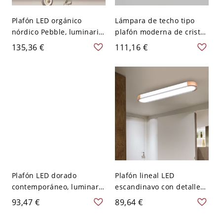
Plafón LED orgánico
Lámpara de techo tipo
nórdico Pebble, luminaria
plafón moderna de cristal
de techo de perfil bajo
dorado, luminaria de
135,36 €
111,16 €
con efecto estrellado - 110
techo redonda de lujo con
A 120 V 30,48 cm Tercer
prismas facetados - 110 A
Gear
120 V 41,91 cm Geométría
Plafón LED dorado
Plafón lineal LED
contemporáneo, luminaria
escandinavo con detalles
acrílica minimalista para
de madera natural,
93,47 €
89,64 €
dormitorio y sala de estar
luminaria minimalista de
- 110 A 120 V Geométría
perfil bajo para pasillo o