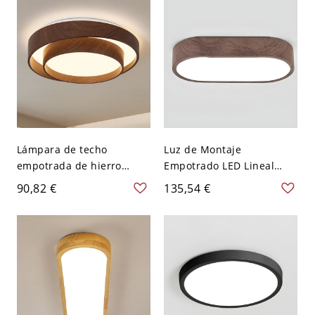
cálida 119,38 cm
Lámpara de techo
Luz de Montaje
empotrada de hierro
Empotrado LED Lineal
fundido con 3 luces y
Minimalista Nórdica, Fina
90,82 €
135,54 €
pantalla acrílica para
Lámpara de Techo con
dormitorio, conexión
Acabado de Madera y
eléctrica directa, 110V-
Pantalla de Acrílico - Color
120V, 16", nogal
Nuez 110 A 120 V 30,48
cm Blanco