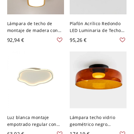
Lámpara de techo de
Plafón Acrílico Redondo
montaje de madera con
LED Luminaria de Techo
luz LED estilo japonés
Simplista para Habitación
92,94 €
95,26 €
para dormitorio - 110 A
- Negro 110 A 120 V 22,86
120 V 64,77 cm Blanco Un
cm
Solo Lado
Luz blanca montaje
Lámpara techo vidrio
empotrado regular con
geométrico negro
pantalla de lucite para
moderno con pantallas
63,02 €
174,19 €