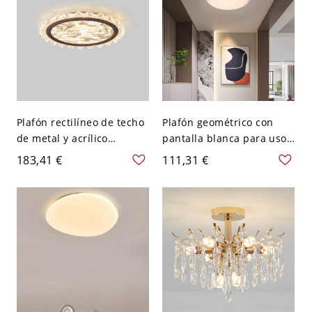
Plafón rectilíneo de techo
Plafón geométrico con
de metal y acrílico
pantalla blanca para uso
translúcido con LED de 1
doméstico - Blanco 110 A
183,41 €
111,31 €
luz - 110 A 120 V 40,64 cm
120 V 9,5" Blanco