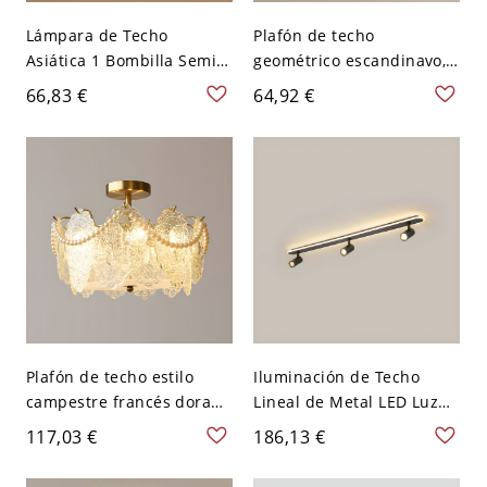
Lámpara de Techo
Plafón de techo
Asiática 1 Bombilla Semi
geométrico escandinavo,
Plafón de Ratán de
luminaria metálica
66,83 €
64,92 €
Linterna en Marrón -
imitación madera con
Marrón 110 A 120 V 48,26
pantalla acrílica - 110 A
cm
120 V 30,48 cm Nogal
oscuro
Plafón de techo estilo
Iluminación de Techo
campestre francés dorado
Lineal de Metal LED Luz
con tambor de vidrio
de Techo de Foco
117,03 €
186,13 €
texturizado - 110 A 120 V
Moderna para Salón -
Geométría 40,64 cm
Negro 110 A 120 V Luz