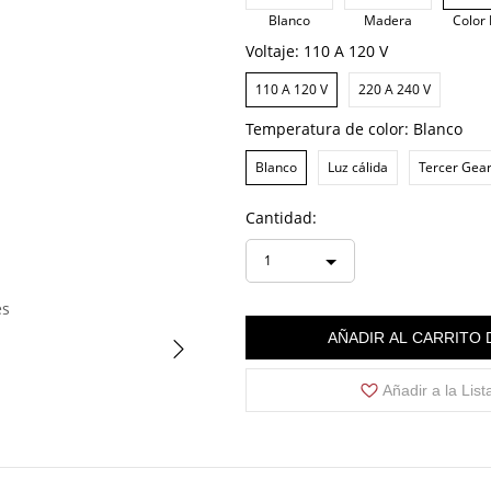
Blanco
Madera
Color
Voltaje:
110 A 120 V
110 A 120 V
220 A 240 V
Temperatura de color:
Blanco
Blanco
Luz cálida
Tercer Gea
Cantidad:
1
es
AÑADIR AL CARRITO
Añadir a la Lis