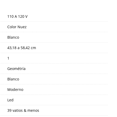
110 A 120 V
Color Nuez
Blanco
43,18 a 58,42 cm
1
Geométría
Blanco
Moderno
Led
39 vatios & menos