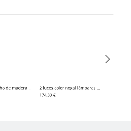
Aplique de techo de madera con flores Simplicity de 2 luces para uso residencial
2 luces color nogal lámparas de techo de montaje al ras de metal para dormitorio
174,39 €
145,50 €