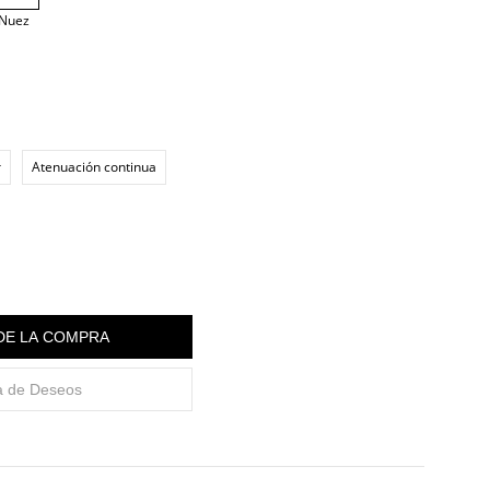
 Nuez
r
Atenuación continua
 DE LA COMPRA
ta de Deseos