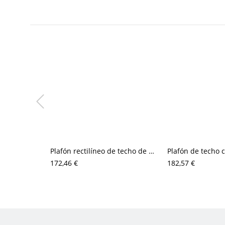
Plafón rectilíneo de techo de metal y acrílico translúcido con LED de 1 luz
172,46 €
182,57 €