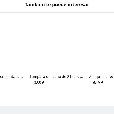
También te puede interesar
Plafón de techo con pantalla de tela texturizada blanca en color auburn
Lámpara de techo de 2 luces color cacao con diseño de madera natural
113,35 €
116,19 €