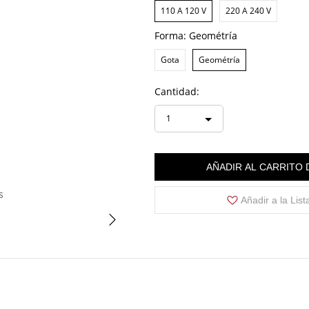
110 A 120 V
220 A 240 V
Forma:
Geométría
Gota
Geométría
Cantidad:
1
AÑADIR AL CARRITO
s
Añadir a la Lis