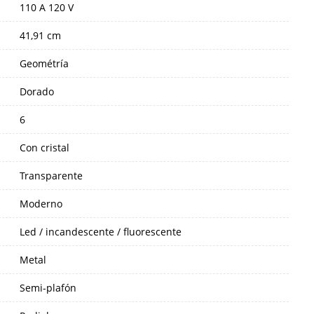
110 A 120 V
41,91 cm
Geométría
Dorado
6
Con cristal
Transparente
Moderno
Led / incandescente / fluorescente
Metal
Semi-plafón