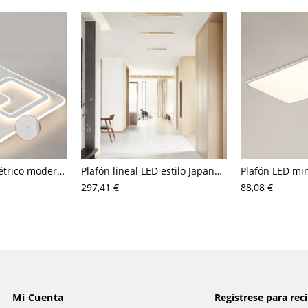
Plafón LED geométrico moderno, luminaria acrílica minimalista para dormitorio y pasillo
Plafón lineal LED estilo Japandi, lámpara de techo minimalista tipo barra de travertino o nogal
297,41 €
88,08 €
Mi Cuenta
Regístrese para rec