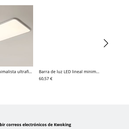
Plafón LED minimalista ultrafino, perfil bajo de 0,4 pulgadas, luminaria geométrica
Barra de luz LED lineal minimalista de techo, plafón de aluminio negro para solárium y oficina
60,57 €
46,45 €
ibir correos electrónicos de Kwoking