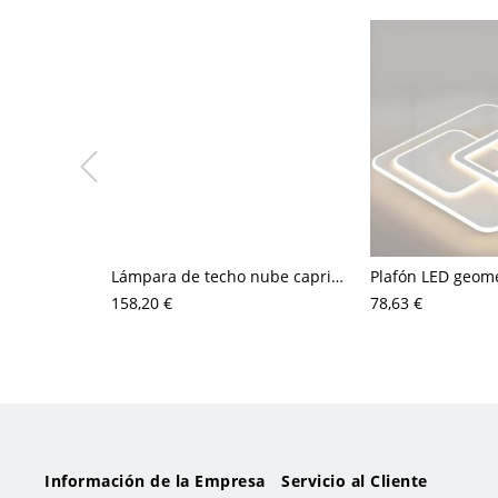
Lámpara de techo nube caprichosa con colgante colgante juguetón para guardería infantil
158,20 €
78,63 €
Información de la Empresa
Servicio al Cliente