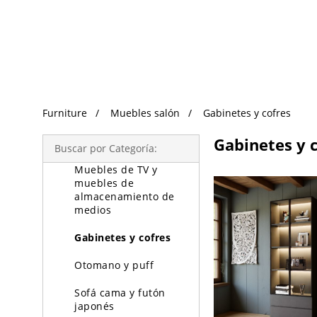
Búsqueda de Tendencias
Muebles salón
Mesa de café y mesa
decorativa
Sofá
Furniture
Muebles salón
Gabinetes y cofres
Sofá modular
Gabinetes y 
Silla
Buscar por Categoría:
Muebles de TV y
muebles de
almacenamiento de
medios
Gabinetes y cofres
Otomano y puff
Sofá cama y futón
japonés