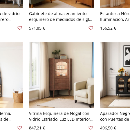
a de vidrio
Gabinete de almacenamiento
Estantería Nór
brero
esquinero de mediados de siglo,
Iluminación, A
 abiertos y
acabado de madera con puertas
Almacenamient
571,85 €
156,52 €
de vidrio templado acanalado,
Estantes y Cajó
cajón y abierto
derna,
Vitrina Esquinera de Nogal con
Aparador Negr
es de
Vidrio Estriado, Luz LED Interior y
con Puertas de 
amiento de
Cajón, Mid-Century
Arqueado, 3 Ca
847,21 €
496,50 €