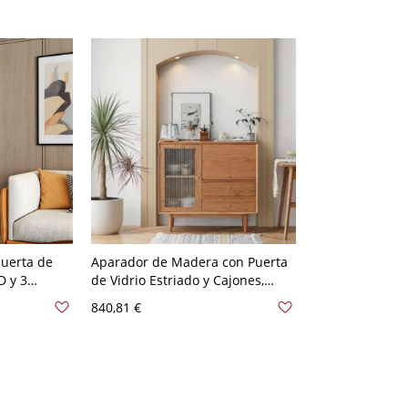
 Sala/Bar
Dorados
puerta de
Aparador de Madera con Puerta
D y 3
de Vidrio Estriado y Cajones,
ento
Armario de Almacenamiento
840,81 €
a de estar
Compacto para Sala de Estar