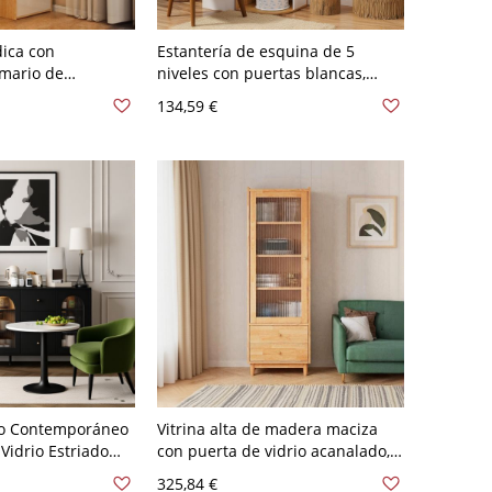
dica con
Estantería de esquina de 5
rmario de
niveles con puertas blancas,
o de Madera con
organizador de almacenamiento
134,59 €
n para Sala
y exhibición ahorrador de
espacio
o Contemporáneo
Vitrina alta de madera maciza
Vidrio Estriado
con puerta de vidrio acanalado, 3
jones y Herrajes
estantes y 2 cajones,
325,84 €