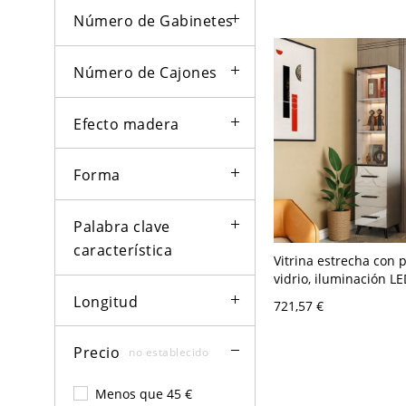
Puerta de Vidrio para
Número de Gabinetes
Número de Cajones
Efecto madera
Forma
Palabra clave
característica
Vitrina estrecha con 
vidrio, iluminación LE
cajones, almacenami
Longitud
721,57 €
moderno alto para sal
Precio
no establecido
Menos que 45 €