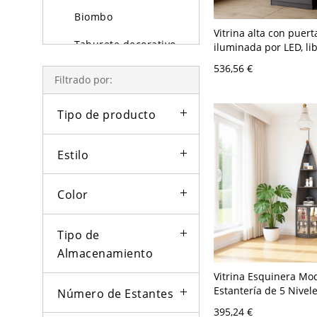
Biombo
Vitrina alta con puert
Taburete decorativo
iluminada por LED, li
moderno con estantes
536,56 €
2 cajones inferiores
Filtrado por:
Tipo de producto
Estilo
Color
Tipo de
Almacenamiento
Vitrina Esquinera Mo
Estantería de 5 Nivel
Número de Estantes
Madera con Almacen
395,24 €