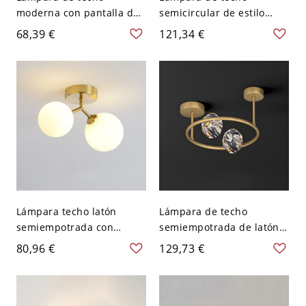
moderna con pantalla de
semicircular de estilo
vidrio blanco y marco de
misionero de madera con
68,39 €
121,34 €
metal - 110 A 120 V Negro
pantalla de vidrio blanco -
110 A 120 V Color Nuez 2
Lámpara techo latón
Lámpara de techo
semiempotrada con
semiempotrada de latón
pantalla vidrio hacia
geométrico con pantallas
80,96 €
129,73 €
abajo - 110 A 120 V Blanco
de cristal - 110 A 120 V 2
leche