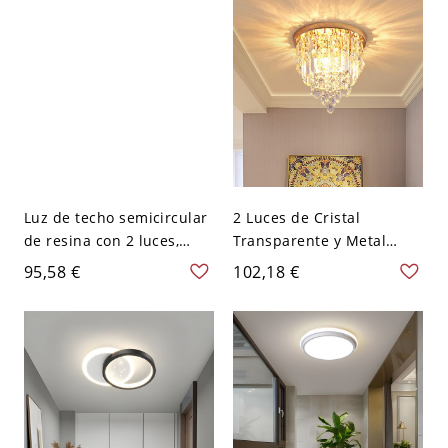
Luz de techo semicircular
2 Luces de Cristal
de resina con 2 luces,
Transparente y Metal
110V-120V, Luna,
Dorado para Techo
95,58 €
102,18 €
Café/Rojo
Adaptadas para
LED/Incandescente/Fluore
scente para Uso
Residencial, 110V-120V,
Redonda