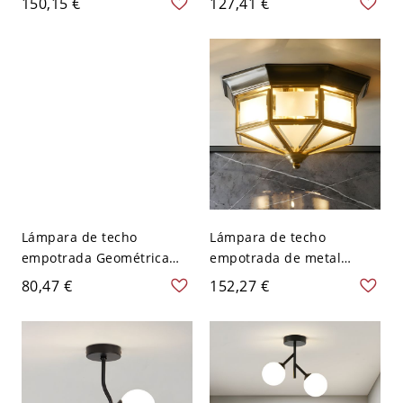
150,15 €
127,41 €
estilo moderno para uso
pantalla de gel de sílice -
residencial - 110 A 120 V 2
Oro negro 110 A 120 V
Blanco
Lámpara de techo
Lámpara de techo
empotrada Geométrica
empotrada de metal
Blanca Ge01 con
negro tradicional con
80,47 €
152,27 €
bombillas LED - Blanco
pantalla de vidrio
110 A 120 V 2 Blanco
esmerilado - 110 A 120 V