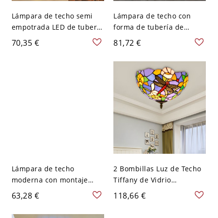
Lámpara de techo semi
Lámpara de techo con
empotrada LED de tubería
forma de tubería de
de agua de metal
metal, estilo industrial,
70,35 €
81,72 €
industrial con 2 bombillas
iluminación cercana al
negras para cocina
techo - 110 A 120 V Estilo
6
Lámpara de techo
2 Bombillas Luz de Techo
moderna con montaje
Tiffany de Vidrio
empotrado de pantalla
Luminaria de Techo de
63,28 €
118,66 €
geométrica de 2 luces -
Cuenco con Base en Latón
Negro 110 A 120 V
para Salón - Latón 110 A