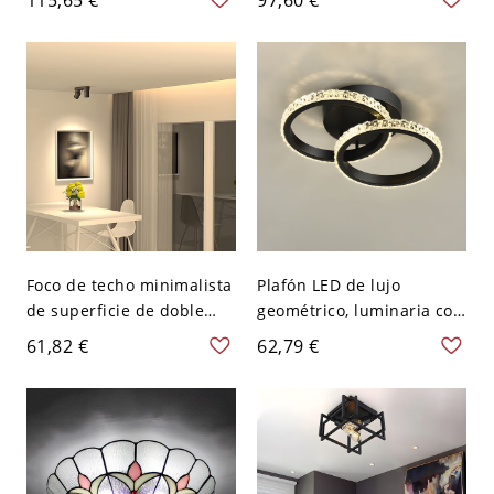
inoxidable - Plata 110 A
ornamentada con tulipa
120 V Redondo
de vidrio esmerilado - 110
A 120 V Marrón oscuro
Pequeño
Foco de techo minimalista
Plafón LED de lujo
de superficie de doble
geométrico, luminaria con
cabezal, luminaria LED
textura de cristal
61,82 €
62,79 €
direccional ajustable -
ajustable en 3 colores -
Negro Blanco 110 A 120 V
Negro 110 A 120 V Círculo
Tercer Gear