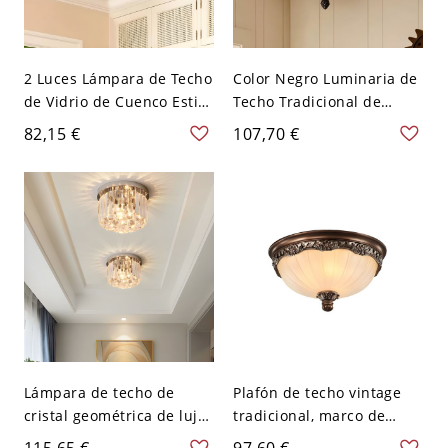
2 Luces Lámpara de Techo
Color Negro Luminaria de
de Vidrio de Cuenco Estilo
Techo Tradicional de
Rústico Luz de Techo en
Vidrio Prismático Plafón
82,15 €
107,70 €
Negro para Salón - Negro
de 2 Bombillas de Cuenco
110 A 120 V
para Cantina - Negro 110
A 120 V
Lámpara de techo de
Plafón de techo vintage
cristal geométrica de lujo
tradicional, marco de
moderno en acero
resina tallada
115,65 €
97,60 €