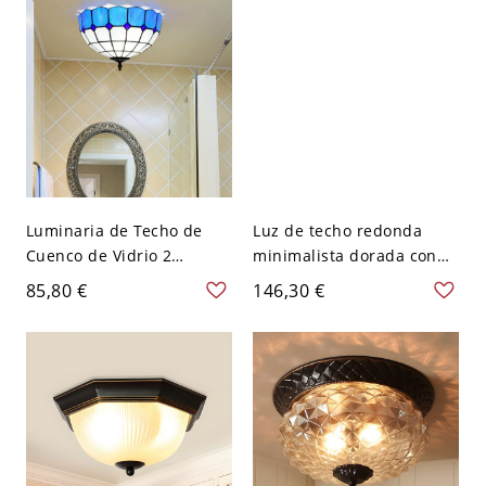
Cuadrado
120 V A
Luminaria de Techo de
Luz de techo redonda
Cuenco de Vidrio 2
minimalista dorada con
Bombillas Luz de Techo
pantalla de vidrio - 110 A
85,80 €
146,30 €
Tiffany con Patrón de
120 V 2
Cuadros para Sala - Azul
110 A 120 V