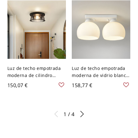
scente - 110 A 120 V
Negro Estilo 1
Luz de techo empotrada
Luz de techo empotrada
moderna de cilindro
moderna de vidrio blanco
negro con pantalla de
- Base de bombilla E26 /
150,07 €
158,77 €
vidrio transparente - 110
E27 - 110 A 120 V 2
A 120 V
1 / 4