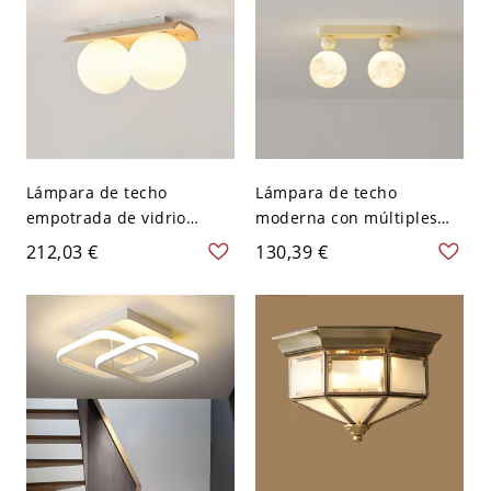
Lámpara de techo
Lámpara de techo
empotrada de vidrio
moderna con múltiples
blanco con globo de
globos geométricos
212,03 €
130,39 €
mármol caqui y material
semiempotrada con
de piedra - 110 A 120 V
brazos dorados ajustables
13"(33.02cm)
- 110 A 120 V 2