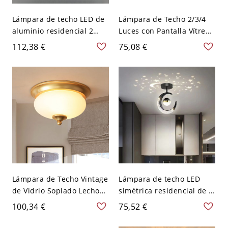
Lámpara de techo LED de
Lámpara de Techo 2/3/4
aluminio residencial 2
Luces con Pantalla Vítrea
luces negro medianoche
Estilo Tradicional - Bronce
112,38 €
75,08 €
con pantalla sintética,
110 A 120 V 2
cableado, 110V-120V, tres
niveles (luz
cálida/blanca/neutra de
atenuación), cuadrada
Lámpara de Techo Vintage
Lámpara de techo LED
de Vidrio Soplado Lechoso
simétrica residencial de 2
2 Luces de Latón para
luces, aleación,
100,34 €
75,52 €
Dormitorio - Latón 110 A
semiempotrada, negra,
120 V
110V-120V, 10"