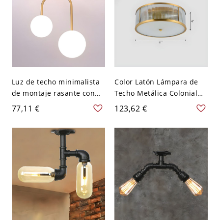
Luz de techo minimalista
Color Latón Lámpara de
de montaje rasante con
Techo Metálica Colonial
globo de vidrio para
Plafón con Pantalla de
77,11 €
123,62 €
pasillo semi montado -
Vidrio de Tambor para
Dorado 110 A 120 V
Dormitorio - 110 A 120 V 2
Blanco leche
Latón