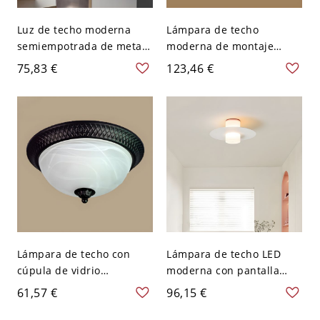
Luz de techo moderna
Lámpara de techo
semiempotrada de metal
moderna de montaje
con bombillas LED
semiempotrado de latón
75,83 €
123,46 €
blancas cálidas - Blanco
con pantalla de vidrio
110 A 120 V Cuadrado
blanco - 110 A 120 V
Tazón
Lámpara de techo con
Lámpara de techo LED
cúpula de vidrio
moderna con pantalla
manchado gris de
acrílica blanca - Blanco
61,57 €
96,15 €
mediados de siglo con
110 A 120 V
LED/Incandescente/Fluore