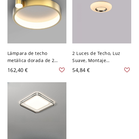
Lámpara de techo
2 Luces de Techo, Luz
metálica dorada de 2
Suave, Montaje
luces con pantalla de
Superficial LED Redondo
162,40 €
54,84 €
polimetilmetacrilato,
para Uso Residencial con
montada plana y
Pantalla de Polímero,
cableada, 110V-120V
110V-120V, Beige/Plata