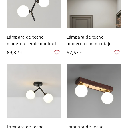
Lámpara de techo
Lámpara de techo
moderna semiempotrada
moderna con montaje
de metal con pantalla de
semiempotrado de vidrio
69,82 €
67,67 €
vidrio blanco para uso
bi-pin y 2 pantallas de
residencial - 110 A 120 V
vidrio blanco para uso
Negro
residencial - Negro 110 A
120 V
Lámpara de techo
Lámpara de techo