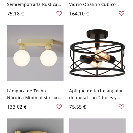
Semiempotrada Rústica
Vidrio Opalino Cúbico
Industrial, Tambor de
Rústica 2 Luces
75,18 €
164,10 €
Madera Falsa para Cocina
Dormitorio Empotrada en
Pasillo Entrada - 110 A
Latón
120 V
Lámpara de Techo
Aplique de techo angular
Nórdica Minimalista con
de metal con 2 luces y
Pantallas de Vidrio
pantalla de vidrio,
133,02 €
75,55 €
Opalino - color café con
montaje superficial
leche 110 A 120 V 2
LED/incandescente/fluore
scente, 110V-120V