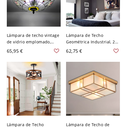
Lámpara de techo vintage
Lámpara de Techo
de vidrio emplomado,
Geométrica Industrial, 2
plafón Art Déco artesanal
Luces, Jaula de Metal
65,95 €
62,75 €
- Transparente 110 A 120
Negra, Marco Abierto -
V
Negro 110 A 120 V
Lámpara de Techo
Lámpara de Techo de