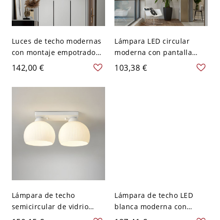
Luces de techo modernas
Lámpara LED circular
con montaje empotrado
moderna con pantalla
de flujo y pantalla acrílica
acrílica blanca - Blanco
142,00 €
103,38 €
blanca con 2 bombillas
110 A 120 V Blanco
LED - Negro-blanco 110 A
120 V Redondo Blanco
Lámpara de techo
Lámpara de techo LED
semicircular de vidrio
blanca moderna con
acanalado blanco con
círculo y 2 luces con