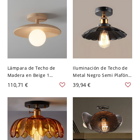
latón antiguo
A 120 V
Lámpara de Techo de
Iluminación de Techo de
Madera en Beige 1
Metal Negro Semi Plafón
Cabeza Semi Plafón
Único Industrial de Hoja
110,71 €
39,94 €
Moderna de Platillo para
para Pasillo - Negro 110 A
Pasillo - Madera 110 A 120
120 V 25,4 cm
V 27,94 cm