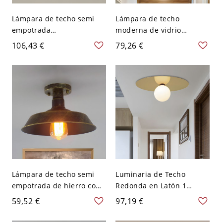
Lámpara de techo semi
Lámpara de techo
empotrada
moderna de vidrio
contemporánea de metal
transparente montada en
106,43 €
79,26 €
dorado con cabeza única,
el techo de granero con 1
decoración de pájaro y
bombilla dorada para
cristal
pasillo
Lámpara de techo semi
Luminaria de Techo
empotrada de hierro con
Redonda en Latón 1
sombra de granero y 1
Bombilla Lámpara de
59,52 €
97,19 €
bombilla para sala de
Techo Moderna de Vidrio
estar estilo granja en
para Corredor - Latón 110