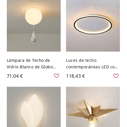
Lámpara de Techo de
Luces de techo
Vidrio Blanco de Globo
contemporáneas LED con
Luz de Techo Única
anillo empotrado para
71,04 €
118,43 €
Infantil para Habitación -
sala de estar - 110 A 120 V
Blanco 110 A 120 V
Blanco 30,48 cm Negro
Levantado