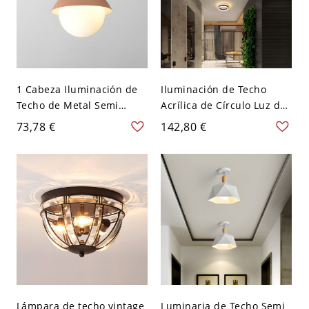
1 Cabeza Iluminación de
Iluminación de Techo
Techo de Metal Semi
Acrílica de Círculo Luz de
Plafón Simple de Domo
Techo LED Simplista para
73,78 €
142,80 €
con Sombra de Vidrio de
Pasillo - Negro 110 A 120
Esfera - Rosa 110 A 120 V
V Blanco
Lámpara de techo vintage
Luminaria de Techo Semi