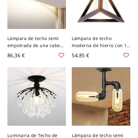
Lámpara de techo semi
Lámpara de techo
empotrada de una cabeza
moderna de hierro con 1
en gris metálico para
cabeza en forma de
86,36 €
54,85 €
dormitorio, Nordic Barn
triángulo semi empotrada
Shade Ceiling Lighting
en gris para dormitorio
Luminaria de Techo de
Lámpara de techo semi