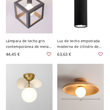
Lámpara de techo gris
Luz de techo empotrada
contemporánea de metal
moderna de cilindro de
con 1 bombilla para
metal con 1 luz - Negro
44,45 €
63,63 €
dormitorio cuadrado semi
110 A 120 V 30,48 cm
empotrada
Blanco