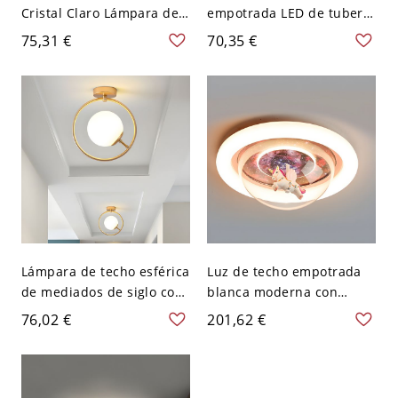
Cristal Claro Lámpara de
empotrada LED de tubería
Techo Semi Empotrada
de agua de metal
75,31 €
70,35 €
Modernista para Entrada -
industrial con 2 bombillas
110 A 120 V Negro A
negras para cocina
Lámpara de techo esférica
Luz de techo empotrada
de mediados de siglo con
blanca moderna con
vidrio blanco, 1 bombilla,
iluminación ambiental
76,02 €
201,62 €
luz semi empotrada para
LED - 110 A 120 V
vestíbulo con anillo
Unicornio
dorado