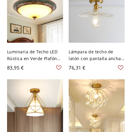
Luminaria de Techo LED
Lámpara de techo de
Rústica en Verde Plafón
latón con pantalla ancha y
de Vidrio de Cúpula para
vidrio transparente
83,95 €
76,31 €
Dormitorio - Verde 110 A
acanalado moderno, 1
120 V
bombilla, montaje semi
empotrado para pasillos