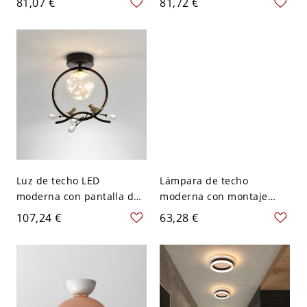
81,07 €
81,72 €
pantalla de vidrio blanco,
iluminación cercana al
de 10 a 14 pulgadas -
techo - 110 A 120 V Estilo
Naranja 110 A 120 V
6
Luz de techo LED
Lámpara de techo
moderna con pantalla de
moderna con montaje
vidrio para pasillo - 110 A
empotrado de pantalla
107,24 €
63,28 €
120 V Pájaro Negro Blanco
geométrica de 2 luces -
Negro 110 A 120 V
Cuadrado