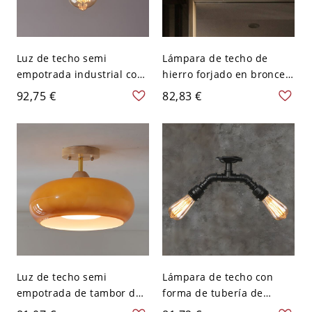
Luz de techo semi
Lámpara de techo de
empotrada industrial con
hierro forjado en bronce
vidrio ámbar para porche
con 3 cabezas y estilo
92,75 €
82,83 €
rústico para cocina
Luz de techo semi
Lámpara de techo con
empotrada de tambor de
forma de tubería de
madera moderna con
metal, estilo industrial,