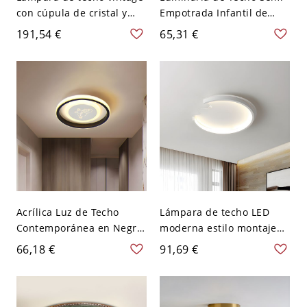
con cúpula de cristal y
Empotrada Infantil de
diseño de jaula - 110 A
Metal 1 Bombilla Luz de
191,54 €
65,31 €
120 V 3 Negro
Techo de Domo Cortado
para Corredor - 110 A 120
V Blanco
Acrílica Luz de Techo
Lámpara de techo LED
Contemporánea en Negro
moderna estilo montaje
Luminaria de Techo LED
empotrado en acrílico
66,18 €
91,69 €
para Habitación - Negro
blanco con luz blanca
110 A 120 V Panda
para dormitorio