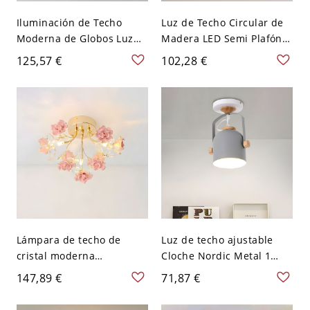
Iluminación de Techo
Luz de Techo Circular de
Moderna de Globos Luz
Madera LED Semi Plafón
de Techo Semi Empotrada
Modernista para Corredor
125,57 €
102,28 €
de Metal para Sala -
- 110 A 120 V Madera
Blanco 110 A 120 V 1
Lámpara de techo de
Luz de techo ajustable
cristal moderna
Cloche Nordic Metal 1
semiempotrada con luces
bombilla con asa en gris
147,89 €
71,87 €
Bi-Pin de cerámica - Rosa
para pasillo
110 A 120 V