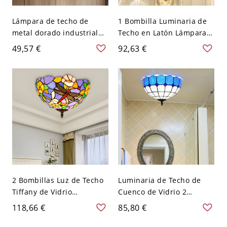
Lámpara de techo de
1 Bombilla Luminaria de
metal dorado industrial
Techo en Latón Lámpara
con jaula de diamante
de Techo de Bolas de
49,57 €
92,63 €
ligera y pantalla interior
Cristal para Dormitorio -
de tela - 110 A 120 V
Latón 110 A 120 V
Dorado
2 Bombillas Luz de Techo
Luminaria de Techo de
Tiffany de Vidrio
Cuenco de Vidrio 2
Luminaria de Techo de
Bombillas Luz de Techo
118,66 €
85,80 €
Cuenco con Base en Latón
Tiffany con Patrón de
para Salón - Latón 110 A
Cuadros para Sala - Azul