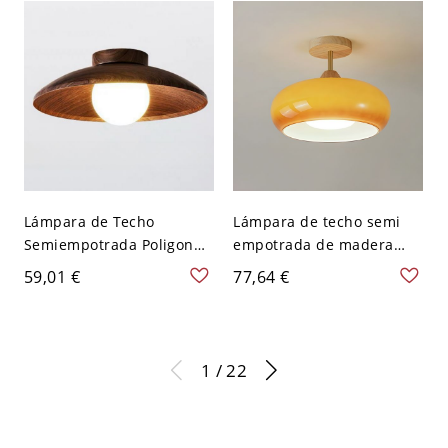
120 V A
110 A 120 V
Lámpara de Techo
Lámpara de techo semi
Semiempotrada Poligonal,
empotrada de madera
1 Luz Simple Bi-pin
moderna con pantalla de
59,01 €
77,64 €
Aleación con Pantalla
vidrio blanco - Naranja
Vítrea, 110V-120V, Nogal
110 A 120 V
1 / 22