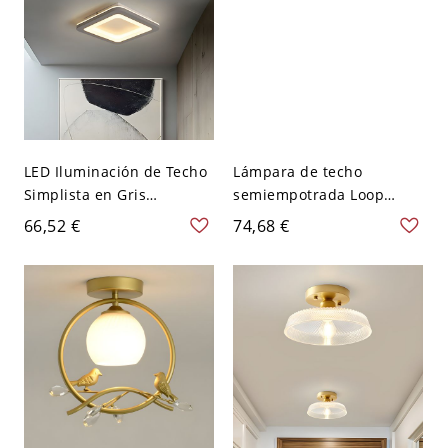
LED Iluminación de Techo
Lámpara de techo
Simplista en Gris
semiempotrada Loop
Luminaria de Techo de
Corridor de hierro con 1
66,52 €
74,68 €
Acrílico para Corredor -
luz, minimalista en blanco
110 A 120 V Gris Blanco
y madera
Cuadro