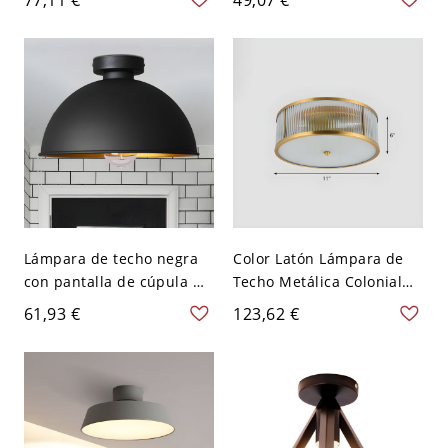
pasillo semi montado -
bombilla, iluminación
Dorado 110 A 120 V
metálica empotrada en
Blanco leche
negro
Lámpara de techo negra
Color Latón Lámpara de
con pantalla de cúpula de
Techo Metálica Colonial
metal para montaje
Plafón con Pantalla de
61,93 €
123,62 €
empotrado de 1 luz en
Vidrio de Tambor para
almacén - 110 A 120 V
Dormitorio - 110 A 120 V 2
Negro
Latón