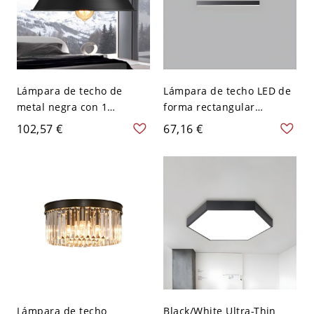
Lámpara de techo de
Lámpara de techo LED de
metal negra con 1
forma rectangular
bombilla, de 10" de
moderna de aluminio con
102,57 €
67,16 €
ancho, estilo granero,
1 luz para sala de estar y
montaje empotrado
dormitorio - Negro 110 A
120 V 49,53 cm
Lámpara de techo
Black/White Ultra-Thin