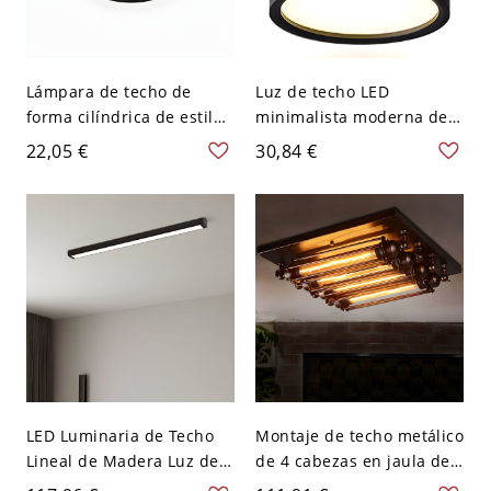
Lámpara de techo de
Luz de techo LED
forma cilíndrica de estilo
minimalista moderna de
moderno, metal, 1 luz,
aluminio lacado con
22,05 €
30,84 €
iluminación de techo para
pantalla acrílica - Negro
restaurante - Negro 110 A
110 A 120 V Blanco
120 V 8,89 cm Blanco
LED Luminaria de Techo
Montaje de techo metálico
Lineal de Madera Luz de
de 4 cabezas en jaula de
Techo Simplista para
tubo negro industrial