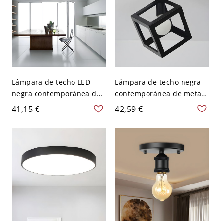
Lámpara de techo LED
Lámpara de techo negra
negra contemporánea de
contemporánea de metal
aluminio para cocina,
con 1 bombilla para
41,15 €
42,59 €
23.5" de ancho
dormitorio cuadrado semi
empotrada