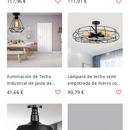
117,96 €
111,91 €
Cuarto - Negro 110 A 120
para sala de estar semi
V 59,69 cm
empotrado - 110 A 120 V
Negro
Iluminación de Techo
Lámpara de techo semi
Industrial de Jaula de
empotrada de hierro con
Diamante 1 Cabeza Semi
5 luces, acabado negro
41,66 €
90,79 €
Plafón Metálico en Negro
industrial, diseño de cesta
- Negro 110 A 120 V
con jaula, montaje
empotrado para sala de
estar