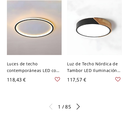
Luces de techo
Luz de Techo Nórdica de
contemporáneas LED con
Tambor LED Iluminación
anillo empotrado para
de Techo de Madera para
118,43 €
117,57 €
sala de estar - 110 A 120 V
Habitación - Negro 110 A
Blanco 30,48 cm Negro
120 V 30,48 cm
1 / 85