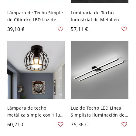
Lámpara de Techo Simple
Luminaria de Techo
de Cilindro LED Luz de
Industrial de Metal en
Techo de Metal para
Negro Lámpara de Techo
39,10 €
57,11 €
Pasillo - 110 A 120 V
Semi Emptrada 1 Cabeza
Negro Luz cálida 5vatios
de Campanilla - Negro
110 A 120 V
Lámpara de techo
Luz de Techo LED Lineal
metálica simple con 1 luz,
Simplista Iluminación de
montada en el techo, tipo
Techo Metálica para Salón
60,21 €
75,36 €
jaula negra
- Negro 110 A 120 V 48,26
semiempotrada
cm Blanco