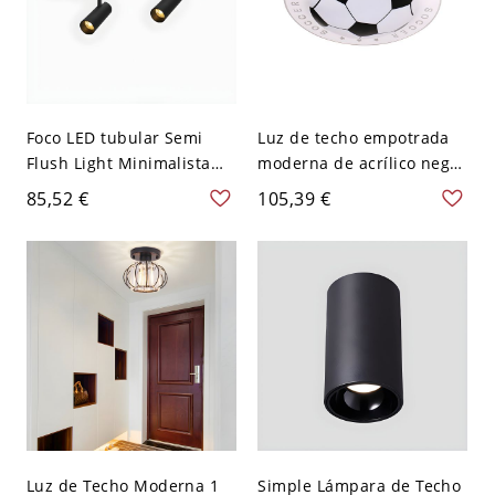
Foco LED tubular Semi
Luz de techo empotrada
Flush Light Minimalista
moderna de acrílico negro
Tienda de ropa de metal
con LED para habitación
85,52 €
105,39 €
Iluminación de
de niño, 16.5" de ancho
seguimiento - 110 A 120 V
2 Negro
Luz de Techo Moderna 1
Simple Lámpara de Techo