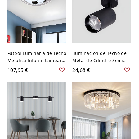
Fútbol Luminaria de Techo
Iluminación de Techo de
Metálica Infantil Lámpara
Metal de Cilindro Semi
de Techo LED en
Plafón LED Ajustable
107,95 €
24,68 €
Azul/Rosa/Negro
Simple para Pasillo - 110
16,5"/20,5"/24,5" de
A 120 V Negro Luz cálida
Díametro - Negro 110 A
7w
120 V 41,91 cm Blanco