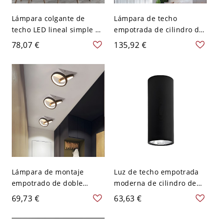
Lámpara colgante de
Lámpara de techo
techo LED lineal simple de
empotrada de cilindro de
metal con 3 cabezas en
cristal negro con pantalla
78,07 €
135,92 €
negro, luz blanca para
transparente, estilo
sala de estar sobre mesa
moderno - 110 A 120 V
40,64 cm
Lámpara de montaje
Luz de techo empotrada
empotrado de doble
moderna de cilindro de
anillo, acrílico modernista
metal con 1 luz - Negro
69,73 €
63,63 €
con iluminación LED en
110 A 120 V 30,48 cm
negro y luz blanca
Blanco