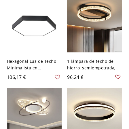
Hexagonal Luz de Techo
1 lámpara de techo de
Minimalista en
hierro, semiempotrada,
Blanco/Azul/Rosa
cableada, para dormitorio
106,17 €
96,24 €
Lámpara de Techo LED
principal - Negro 110 A
Metálica en Luz
120 V Tercer Gear
Cálida/Blanca
Redondo
12"/16"/19,5" Larga - 110
A 120 V Negro 59,69 cm
Luz cálida