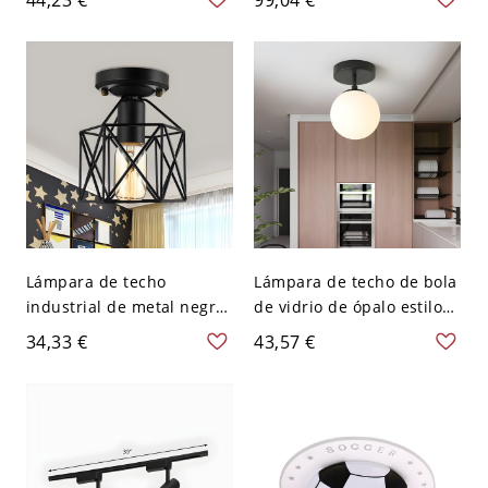
Salón - Negro 110 A 120 V
para Cuarto - Negro 110 A
120 V 22,86 cm Blanco
Lámpara de techo
Lámpara de techo de bola
industrial de metal negro
de vidrio de ópalo estilo
con diseño de jaula
simple con montaje
34,33 €
43,57 €
hexagonal para sala de
empotrado de 1 luz y
estar semi empotrada
dosel negro