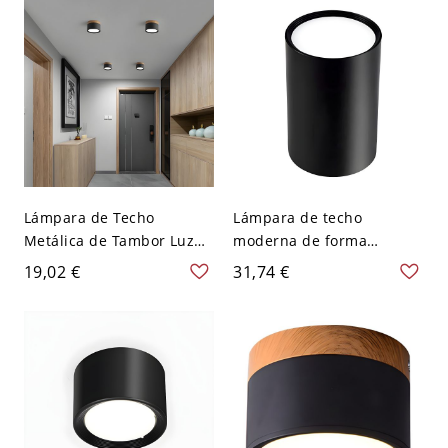
Lámpara de Techo
Lámpara de techo
Metálica de Tambor Luz
moderna de forma
de Techo LED Nórdica
cilíndrica de aluminio con
19,02 €
31,74 €
para Cuarto - Negro 110 A
1 luz para estudio o sala
120 V Blanco
de estar - Negro 110 A
120 V 7,62 cm Blanco