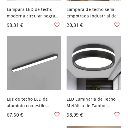
Lámpara LED de techo
Lámpara de techo semi
moderna circular negra
empotrada industrial de
con montaje empotrado y
metal negro con 1 cabeza
98,31 €
20,31 €
pantalla acrílica en luz
para pasillo con bombilla
blanca, 9" de ancho y 2"
al descubierto
de alto
Luz de techo LED de
LED Luminaria de Techo
aluminio con estilo
Metálica de Tambor
moderno para oficina -
Iluminación de Techo
67,60 €
58,99 €
110 A 120 V 62,23 cm
Minimalista para Cuarto -
Negro Blanco
Negro 110 A 120 V Blanco