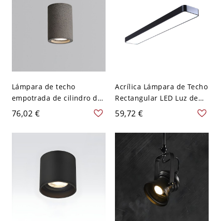
Lámpara de techo
Acrílica Lámpara de Techo
empotrada de cilindro de
Rectangular LED Luz de
metal moderno con
Techo Empotrada
76,02 €
59,72 €
pantalla de concreto - 110
Simplista en Negro - 110
A 120 V 10,16 cm Negro
A 120 V Negro 59,69 cm