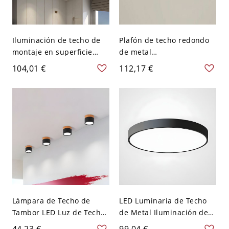
Iluminación de techo de
Plafón de techo redondo
montaje en superficie
de metal
metálica dorada/negra
dorado/negro/blanco con
104,01 €
112,17 €
con pantalla acrílica -
pantalla acrílica - Negro
Negro 110 A 120 V Tercer
110 A 120 V Tercer Gear
Gear Oval
Lámpara de Techo de
LED Luminaria de Techo
Tambor LED Luz de Techo
de Metal Iluminación de
Metálica Minimalista para
Techo Simple de Redondo
44,23 €
99,04 €