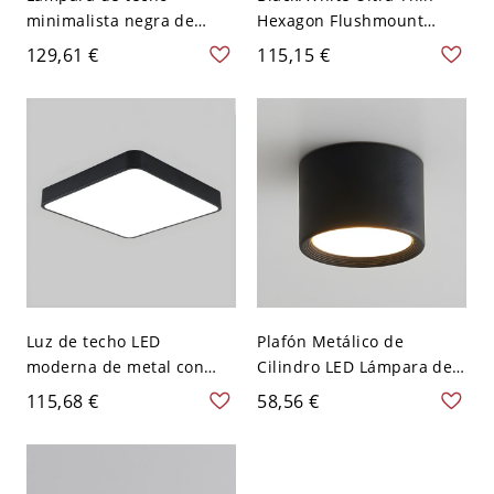
minimalista negra de
Hexagon Flushmount
tambor con 4 focos y
Macaroon 12"/16"/19.5"
129,61 €
115,15 €
cristales rectangulares
Wide LED Metal Ceiling
para sala de estar
Mounted Light in
Warm/White Light - 110 A
120 V Negro 30,48 cm
Blanco
Luz de techo LED
Plafón Metálico de
moderna de metal con
Cilindro LED Lámpara de
pantalla acrílica - Pantalla
Techo Simplista para
115,68 €
58,56 €
blanca - 110 A 120 V 30,48
Pasillo - Negro 110 A 120
cm Negro Blanco
V 8,89 cm Blanco