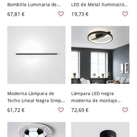
Bombilla Luminaria de
LED de Metal Iluminación
Techo de Linterna de
de Techo de Cilindro para
67,81 €
19,73 €
Cristal para Comedor -
Pasillo - 110 A 120 V
Negro 110 A 120 V
Negro Luz cálida 10,16 cm
Moderna Lámpara de
Lámpara LED negra
Techo Lineal Negra Simple
moderna de montaje
Aluminio Acrílico Sala de
empotrado con anillo de
61,72 €
72,69 €
Estar Montaje Empotrado
acrílico en luz blanca,
12,5" W