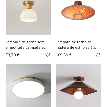
Lámpara de techo semi
Lámpara de techo de
empotrada de madera
madera de estilo asiático
moderna con pantalla de
con forma redonda y
73,70 €
109,39 €
vidrio blanco - Madera
múltiples luces para
110 A 120 V Redondo
dormitorio - 110 A 120 V
Madera oscura 40,64 cm