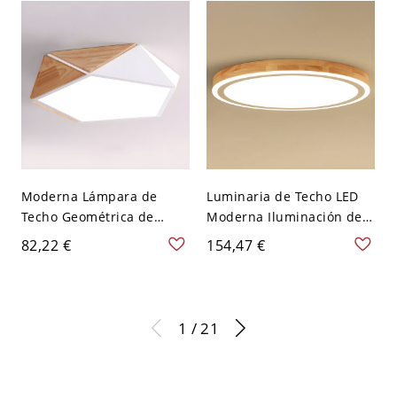
V 17,78 cm
Moderna Lámpara de
Luminaria de Techo LED
Techo Geométrica de
Moderna Iluminación de
Metal Luminaria de Techo
Techo Redonda de
82,22 €
154,47 €
LED para Dormitorio -
Madera para Habitación -
Blanco 110 A 120 V 45 cm
Madera 110 A 120 V 30,48
Blanco
cm A
1 / 21