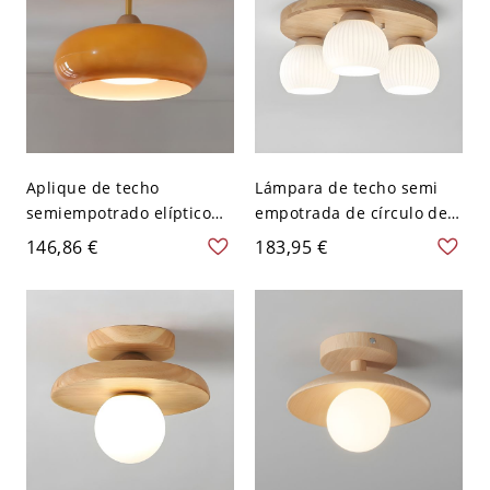
Aplique de techo
Lámpara de techo semi
semiempotrado elíptico
empotrada de círculo de
de madera natural, 110V-
madera moderna con
146,86 €
183,95 €
120V, 8", Madera
pantalla de vidrio blanco -
natural/Naranja
110 A 120 V Color madera
natural 3