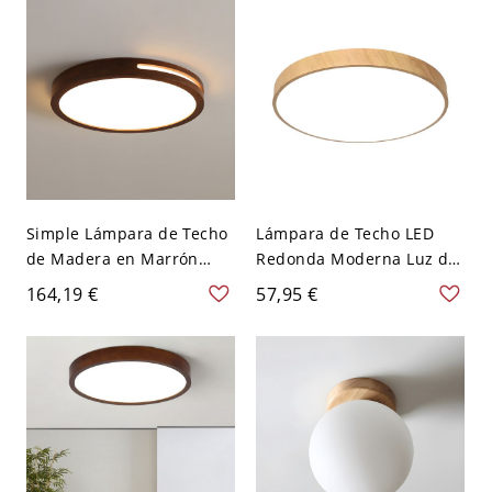
Blanco Redondo
Simple Lámpara de Techo
Lámpara de Techo LED
de Madera en Marrón
Redonda Moderna Luz de
Oscuro Luminaria de
Techo de Madera en Beige
164,19 €
57,95 €
Techo LED para Salón -
para Cuarto - Madera 110
Marrón oscuro 110 A 120
A 120 V 30,48 cm
V 30,48 cm Redondo