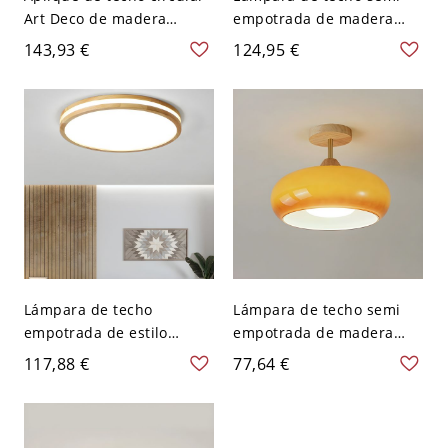
Art Deco de madera
empotrada de madera
ámbar con pantalla de
moderna con globo de
143,93 €
124,95 €
polímero, 110V-120V, 12"
vidrio blanco y elegancia
atemporal - 110 A 120 V 3
Lámpara de techo
Lámpara de techo semi
empotrada de estilo
empotrada de madera
asiático de madera
moderna con pantalla de
117,88 €
77,64 €
natural con pantalla
vidrio blanco - Naranja
acrílica blanca y bombilla
110 A 120 V
LED - 110 A 120 V 30,48
cm Redondo Blanco