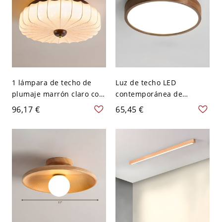
1 lámpara de techo de
Luz de techo LED
plumaje marrón claro con
contemporánea de
pantalla de tela - 110 A
montaje empotrado en
96,17 €
65,45 €
120 V 40,64 cm
madera con pantalla
acrílica - Color Nuez 110 A
120 V 22,86 cm Círculo