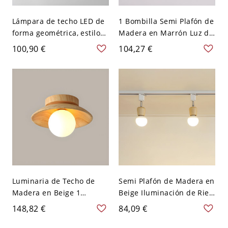
Lámpara de techo LED de
1 Bombilla Semi Plafón de
forma geométrica, estilo
Madera en Marrón Luz de
moderno y sencillo, de
Techo Modernista para
100,90 €
104,27 €
madera, con 1 luz, para
Pasillo - Marrón 110 A 120
comedor - Redondo 110 A
V Cono
120 V Blanco Tamaño
pequeño
Luminaria de Techo de
Semi Plafón de Madera en
Madera en Beige 1
Beige Iluminación de Riel
Bombilla Semi Plafón
Ajustable Modernista
148,82 €
84,09 €
Moderno de Globo para
para Tienda - Madera 110
Pasillo - Madera 110 A 120
A 120 V 2