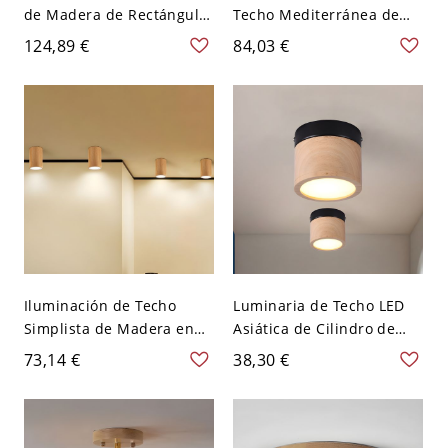
de Madera de Rectángulo
Techo Mediterránea de
Luz de Techo Simplista en
Timón 8 Bombillas
124,89 €
84,03 €
Beige para Sala - Madera
Lámpara de Techo para
110 A 120 V 59,69 cm
Jardín de Niños - Azul 110
Blanco
A 120 V 45,72 cm
Iluminación de Techo
Luminaria de Techo LED
Simplista de Madera en
Asiática de Cilindro de
Beige LED Luz de Techo
Madera Lámpara de
73,14 €
38,30 €
para Sala de Estar - 110 A
Techo en Negro para
120 V Madera 20,32 cm
Corredor - Negro 110 A
Redondo
120 V