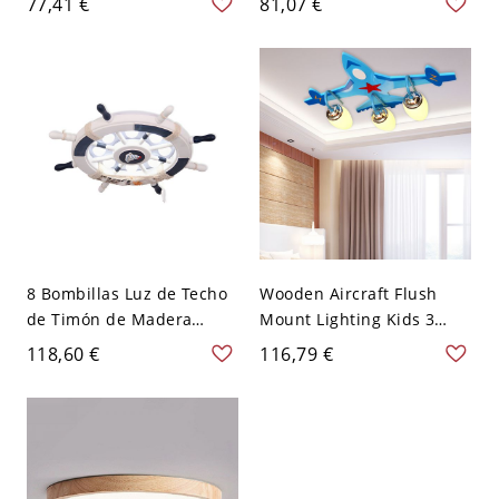
77,41 €
81,07 €
de madera con luz
pantalla de vidrio blanco,
descendente - Color Nuez
de 10 a 14 pulgadas -
110 A 120 V 25,4 cm
Naranja 110 A 120 V
8 Bombillas Luz de Techo
Wooden Aircraft Flush
de Timón de Madera
Mount Lighting Kids 3
Lámpara de Techo LED
Bulbs Blue Ceiling Light
118,60 €
116,79 €
Mediterránea para
Fixture for Boys Bedroom
Habitación de Chicos -
- 110 A 120 V Azul
110 A 120 V Blanco Blanco