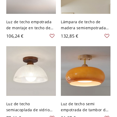
Luz de techo empotrada
Lámpara de techo de
de montaje en techo de
madera semiempotrada
madera con 2 luces y
de globo moderno para
106,24 €
132,85 €
pantalla de polímero para
sala de estar - Color
uso residencial, cableado
madera natural 110 A 120
fijo, adaptado para luz
V 3
LED, 24", 110V-120V
Luz de techo
Luz de techo semi
semiacoplada de vidrio
empotrada de tambor de
acanalado estilo cúpula
madera moderna con