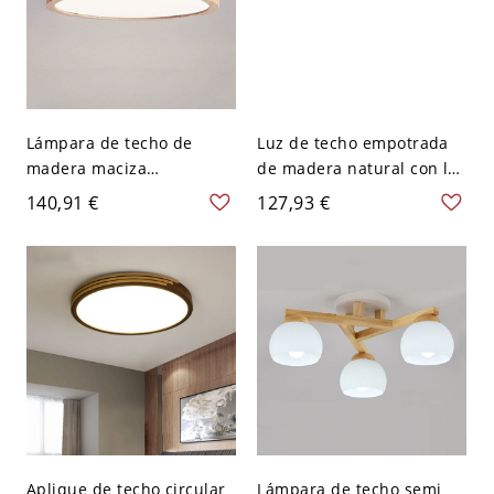
Lámpara de techo de
Luz de techo empotrada
madera maciza
de madera natural con luz
escandinava de montaje
blanca, pantalla circular
140,91 €
127,93 €
al ras, luminaria LED
de polímero de 1 luz,
ultrafina de perfil bajo
estilo moderno, conexión
para dormitorio - 110 A
eléctrica directa, 110V-
120 V Color natural (color
120V, 12"
madera natural) Círculo
22,86 cm
Aplique de techo circular
Lámpara de techo semi