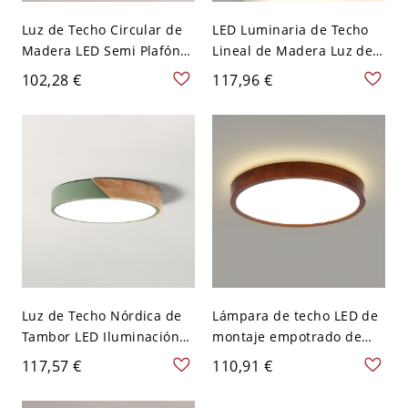
Luz de Techo Circular de
LED Luminaria de Techo
Madera LED Semi Plafón
Lineal de Madera Luz de
Modernista para Corredor
Techo Simplista para
102,28 €
117,96 €
- 110 A 120 V Madera
Cuarto - Madera 110 A
120 V 59,69 cm
Luz de Techo Nórdica de
Lámpara de techo LED de
Tambor LED Iluminación
montaje empotrado de
de Techo de Madera para
madera marrón claro con
117,57 €
110,91 €
Habitación - Verde 110 A
pantalla acrílica blanca -
120 V 30,48 cm
110 A 120 V 30,48 cm