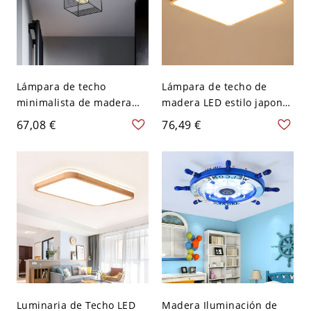
Lámpara de techo
Lámpara de techo de
minimalista de madera
madera LED estilo japonés
cuadrada con pantalla de
para dormitorio - 110 A
67,08 €
76,49 €
vidrio Orb y jaula negra
120 V Cuadro 30,48 cm
para pasillo
Blanco
Luminaria de Techo LED
Madera Iluminación de