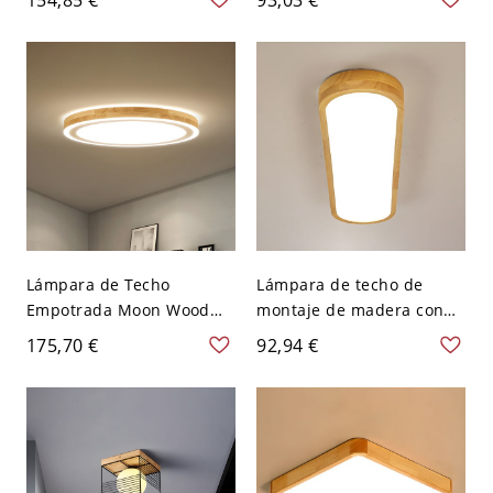
luz blanca para sala de
Madera en Beige para
estar, 12" de ancho
Comedor - Madera 110 A
120 V 45 cm Blanco
Lámpara de Techo
Lámpara de techo de
Empotrada Moon Wood
montaje de madera con
Ultrafina Minimalista
luz LED estilo japonés
175,70 €
92,94 €
Beige Dormitorio LED, 12
para dormitorio - 110 A
Pulgadas Diámetro
120 V 64,77 cm Blanco Un
Solo Lado