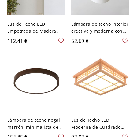
Luz de Techo LED
Lámpara de techo interior
Empotrada de Madera
creativa y moderna con
Maciza Escandinava, Fina
globo de madera y
112,41 €
52,69 €
de Perfil Bajo - 110 A 120
pantalla de vidrio blanco -
V 30,48 cm Redondo
110 A 120 V 15,24 cm
Lámpara de techo nogal
Luz de Techo LED
marrón, minimalista de
Moderna de Cuadrado
madera, LED empotrada,
Luminaria de Techo de
154,85 €
93,03 €