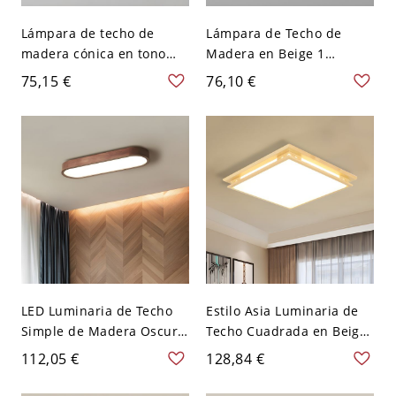
Lámpara de techo de
Lámpara de Techo de
madera cónica en tono
Madera en Beige 1
beige, sencilla y semi
Cabeza Semi Plafón
75,15 €
76,10 €
empotrada para
Moderna de Platillo para
dormitorio - 110 A 120 V
Pasillo - Madera 110 A 120
V 17,78 cm
LED Luminaria de Techo
Estilo Asia Luminaria de
Simple de Madera Oscura
Techo Cuadrada en Beige
Lámpara de Techo
Luz de Techo LED de
112,05 €
128,84 €
Oblonga para Dormitorio -
Madera para Dormitorio -
Madera oscura 110 A 120
Madera 110 A 120 V 45,72