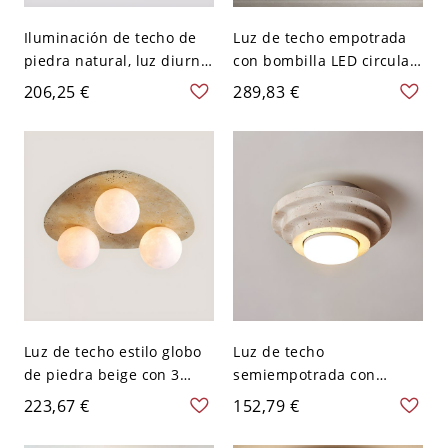
Iluminación de techo de
Luz de techo empotrada
piedra natural, luz diurna,
con bombilla LED circular
110V-120V, 15"
de piedra natural y
206,25 €
289,83 €
pantalla de acrílico - 110
A 120 V 38,1 cm
Luz de techo estilo globo
Luz de techo
de piedra beige con 3
semiempotrada con
luces bi-pin y pantalla de
círculo de piedra caqui y
223,67 €
152,79 €
plástico blanco - 110 A
pantalla de piedra blanca
120 V
- Estilo asiático - 110 A