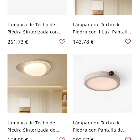
Lámpara de Techo de
Lámpara de Techo de
Piedra Sinterizada con
Piedra con 1 Luz, Pantalla
Pantalla de Lucite LED,
de Lucite, Estilo Moderno
261,73 €
143,78 €
Montaje Plano para
para Uso Residencial,
Dormitorio Estilo
Lámpara LED, 110V-120V,
Minimalista, 110V-120V,
12", Tres Niveles (Luz
Tres Niveles (Luz
Cálida/Blanca/Neutra
Cálida/Blanca/Neutra
Regulable)
Regulable), 15.5"
Lámpara de Techo de
Lámpara de Techo de
Piedra Sinterizada de
Piedra con Pantalla de
Forma Regular con 1 Luz,
Tiza 1 Luz Montaje Plano
158,05 €
202,57 €