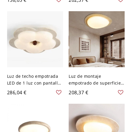
Pantalla de Lucite, LED,
Moderno para Dormitorio
Montaje Plano para Uso
LED, 110V-120V, 15",
Residencial, 110V-120V,
Tercera Marcha (Luz
14", Tercera Marcha (Luz
Cálida/Blanca/Neutra de
Cálida/Blanca/Neutra de
Regulación), Recta
Regulación)
Luz de techo empotrada
Luz de montaje
LED de 1 luz con pantalla
empotrado de superficie
de lucita floral de piedra
simétrica de piedra
286,04 €
208,37 €
para uso residencial,
sinterizada 1 luz con
110V-120V, tres niveles
pantalla de resina,
(luz cálida/blanca/neutra
adaptada para luminaria
de atenuación)
LED, uso residencial, 110V-
120V, 12"