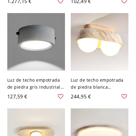
1.277,15 €
102,49 €
acrílica en estilo moderno
abajo para uso
- 110 A 120 V
residencial - 110 A 120 V
16,51 cm
Luz de techo empotrada
Luz de techo empotrada
de piedra gris industrial
de piedra blanca
para uso residencial - 110
moderna con pantalla de
127,59 €
244,95 €
A 120 V Blanco
vidrio para uso
residencial - Color natural
(color madera natural)
110 A 120 V 2