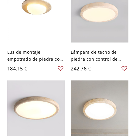
atenuación), pequeña
Luz de montaje
Lámpara de techo de
empotrado de piedra con
piedra con control de
control suave de
atenuación suave, 1 luz,
184,15 €
242,76 €
atenuación, pantalla
forma circular, pantalla
sintética, forma rectilínea,
de plexiglás y montaje
1 luz LED empotrada,
plano cableado, 110V-
110V-120V, 12.5"
120V, 15"