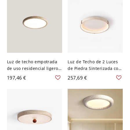
Madera Círculo
Luz de techo empotrada
Luz de Techo de 2 Luces
de uso residencial ligero,
de Piedra Sinterizada con
moderna de piedra
Pantalla de Tiza, Estilo
197,46 €
257,69 €
sinterizada y acrílico,
Moderno Plano para
lámpara LED, 110V-120V,
Dormitorio, Luz LED, 110V-
15", tres niveles (luz
120V, Tercera Marcha (Luz
cálida/blanca/neutra
Cálida/Blanca/Neutra de
regulable)
Regulación), 15.5"