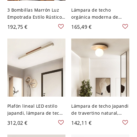
3 Bombillas Marrón Luz
Lámpara de techo
Empotrada Estilo Rústico
orgánica moderna de
Patrón de Caballo
travertino de montaje al
192,75 €
165,49 €
Grabado en Piedra Kit de
ras, plafón cilíndrico
Lámpara de Techo cónico
Japandi de madera
maciza para recibidor -
110 A 120 V 12,7 cm Color
Nuez
Plafón lineal LED estilo
Lámpara de techo Japandi
Japandi, lámpara de techo
de travertino natural,
minimalista tipo barra de
accesorio de piedra
312,02 €
142,11 €
travertino o nogal - 110 A
orgánica con globo de
120 V Color Nuez
vidrio - 110 A 120 V