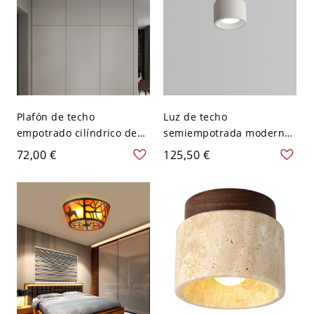
Plafón de techo
Luz de techo
empotrado cilíndrico de
semiempotrada moderna
hormigón industrial para
de cilindro de piedra con
72,00 €
125,50 €
pasillo - 10,16 cm Blanco
pantalla de piedra hacia
110 A 120 V
abajo - Blanco 110 A 120 V