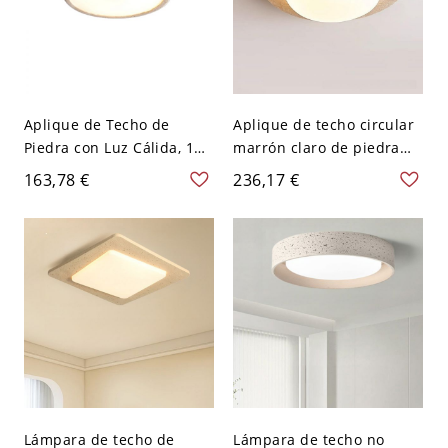
Aplique de Techo de
Aplique de techo circular
Piedra con Luz Cálida, 1
marrón claro de piedra
Luz, Pantalla de Plexiglás,
con 1 luz, luminaria LED,
163,78 €
236,17 €
Montaje Superficial LED
montaje superficial para
para Uso Residencial,
uso residencial, 110V-
110V-120V, 15"
120V, tres niveles (luz
cálida/blanca/neutra de
atenuación)
Lámpara de techo de
Lámpara de techo no