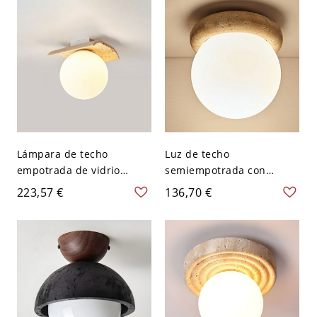
120 V
Lámpara de techo
Luz de techo
empotrada de vidrio
semiempotrada con
blanco con globo de
círculo de piedra caqui y
223,57 €
136,70 €
mármol caqui y material
pantalla de vidrio blanco
de piedra - 110 A 120 V
para tamaños de 5 a 9
17,78 cm
pulgadas - 110 A 120 V