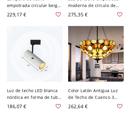
empotrada circular beige
moderna de círculo de
elegante con pantalla
piedra beige con pantalla
229,17 €
275,35 €
acrílica y bombillas LED -
acrílica - 110 A 120 V
110 A 120 V 33,02 cm
31,75 cm
Luz de techo LED blanca
Color Latón Antigua Luz
nórdica en forma de tubo
de Techo de Cuenco 3
de cemento semi
Bombillas Luminaria de
186,07 €
262,64 €
empotrada - 110 A 120 V 1
Techo Semi Empotrada
Blanco
Tiffany de Piedra para
Salón - Latón antiguo 110
A 120 V A