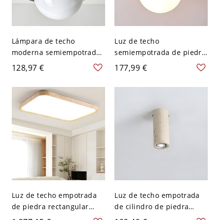
Lámpara de techo
Luz de techo
moderna semiempotrada
semiempotrada de piedra
con tazón de piedra negra
natural en estilo moderno
128,97 €
177,99 €
y pantalla de vidrio
con pantalla de vidrio
blanco con bi-pin - 110 A
blanco - 110 A 120 V
120 V
Luz de techo empotrada
Luz de techo empotrada
de piedra rectangular
de cilindro de piedra
amarilla con pantalla
beige con pantalla hacia