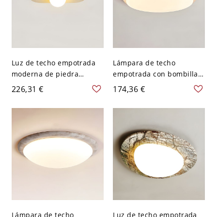
Luz de techo empotrada
Lámpara de techo
moderna de piedra
empotrada con bombillas
rectangular beige con
LED de círculo de piedra y
226,31 €
174,36 €
pantalla acrílica blanca -
pantalla blanca para
110 A 120 V 27,94 cm
decoración de hogar
moderno - 110 A 120 V
26,67 cm
Lámpara de techo
Luz de techo empotrada