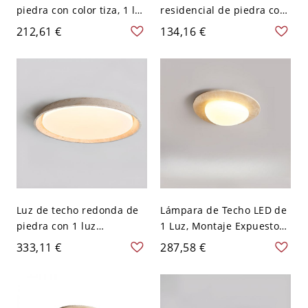
piedra con color tiza, 1 luz
residencial de piedra con
LED, pantalla de PMMA en
pantalla de tiza, forma
212,61 €
134,16 €
estilo simplista, conexión
redonda, 1 luz LED
eléctrica directa, 110V-
empotrada, 110V-120V, 14"
120V, 16.5", cuadrada
Luz de techo redonda de
Lámpara de Techo LED de
piedra con 1 luz
1 Luz, Montaje Expuesto
empotrada y pantalla de
Simétrico con Pantalla de
333,11 €
287,58 €
PMMA, LED para uso
Compuesto Polimérico y
residencial, 110V-120V,
Conexión Eléctrica Directa
tres niveles (luz
- 110 A 120 V 31,75 cm
cálida/blanca/neutra de