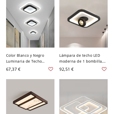
A 120 V 3 Blanco
Color Blanco y Negro
Lámpara de techo LED
Luminaria de Techo
moderna de 1 bombilla,
Acrílica Modernista Luz
montaje empotrado
67,37 €
92,51 €
de Techo LED para
cuadrado negro con
Corredor - Negro-blanco
pantalla acrílica, luz
110 A 120 V Blanco
blanca
Cuadro