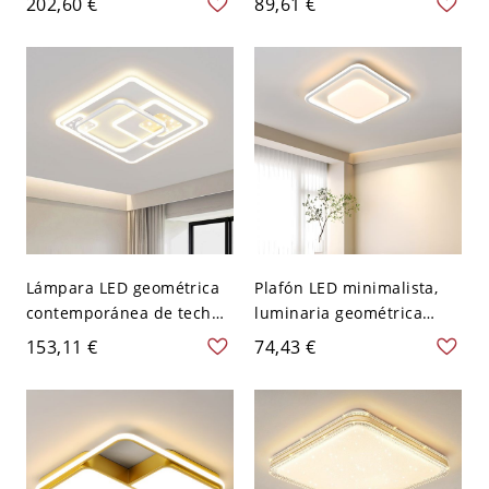
202,60 €
89,61 €
geométrica dorada con
ultrafino de montaje al
pantalla de vidrio - 1 110
ras con diseño
A 120 V Cuadro
arquitectónico en capas -
Negro 110 A 120 V Cuadro
Lámpara LED geométrica
Plafón LED minimalista,
contemporánea de techo,
luminaria geométrica
diseño calado estrellado
blanca con difusor acrílico
153,11 €
74,43 €
para techos bajos - 110 A
antideslumbrante - 110 A
120 V 50,8 cm Cuadro
120 V 40,64 cm Cuadro