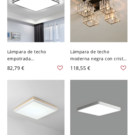
Lámpara de techo
Lámpara de techo
empotrada
moderna negra con cristal
contemporánea de 5
transparente y base de
82,79 €
118,55 €
luces, luz fría, cableado
bombilla LED - 110 A 120
directo eléctrico, 110V-
V 4
120V, 16", cuadrada