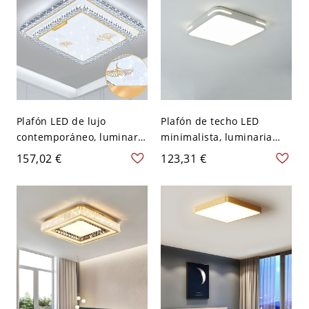
Plafón LED de lujo
Plafón de techo LED
contemporáneo, luminaria
minimalista, luminaria
acrílica estilo cristal con
ultrafina de perfil bajo
157,02 €
123,31 €
detalles dorados y diseño
con detalles laterales -
de hoja de ginkgo - 110 A
Blanco 110 A 120 V 30,48
120 V 50,8 cm Cuadro
cm Cuadro