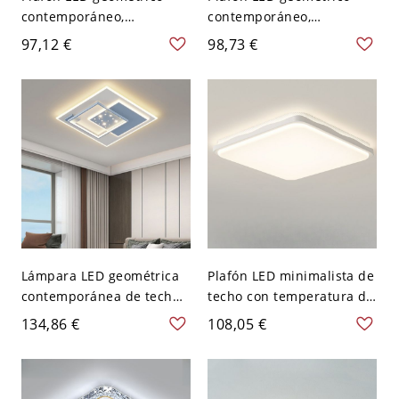
contemporáneo,
contemporáneo,
regulable, de capas, con
regulable, acabado
97,12 €
98,73 €
acento estrellado - 110 A
dorado con pantalla
120 V Tercer Gear Cuadro
acrílica en capas - 110 A
120 V Tercer Gear Cuadro
Lámpara LED geométrica
Plafón LED minimalista de
contemporánea de techo,
techo con temperatura de
plafón de capas con
color ajustable y diseño
134,86 €
108,05 €
difusor estrellado - Azul
de malla de perfil bajo -
110 A 120 V Cuadro
110 A 120 V Tercer Gear
Cuadro