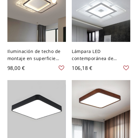
Iluminación de techo de
Lámpara LED
montaje en superficie
contemporánea de
metálica dorada/negra
montaje empotrado
98,00 €
106,18 €
con pantalla acrílica -
blanco con pantalla
Negro 110 A 120 V Tercer
acrílica en luz blanca,
Gear Cuadro
16,5" de ancho