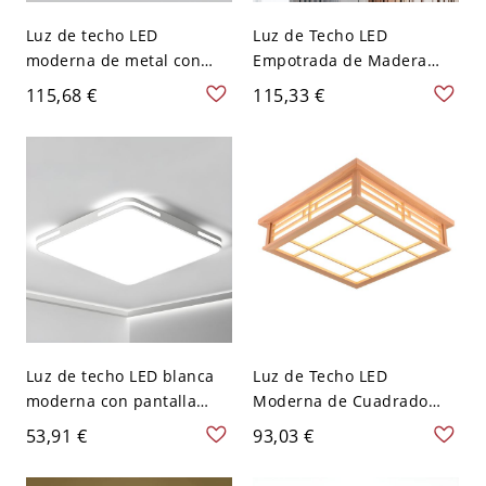
Luz de techo LED
Luz de Techo LED
moderna de metal con
Empotrada de Madera
pantalla acrílica - Pantalla
Maciza Escandinava, Fina
115,68 €
115,33 €
blanca - 110 A 120 V 30,48
de Perfil Bajo - 110 A 120
cm Negro Blanco
V 30,48 cm Cuadro
Luz de techo LED blanca
Luz de Techo LED
moderna con pantalla
Moderna de Cuadrado
acrílica para un ambiente
Luminaria de Techo de
53,91 €
93,03 €
hogareño brillante - 110 A
Madera en Beige para
120 V 40,64 cm Cuadro
Comedor - Madera 110 A