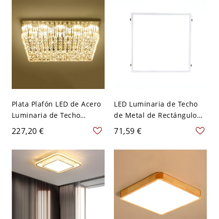
Blanco
120 V 45 cm Blanco
Plata Plafón LED de Acero
LED Luminaria de Techo
Luminaria de Techo
de Metal de Rectángulo
Moderna de Rectángulo
Luz de Techo Simplista
227,20 €
71,59 €
Adorno con Cristal - Plata
para Oficina - Blanco 110
110 A 120 V 50,8 cm
A 120 V 30,48 cm Luz
Blanco
cálida