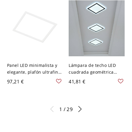
Cuadro
Panel LED minimalista y
Lámpara de techo LED
elegante, plafón ultrafino
cuadrada geométrica
de techo con difusor
minimalista, plafón de
97,21 €
41,81 €
acrílico antideslumbrante
perfil bajo con pantalla
- Blanco Cuadro 110 A 120
acrílica - 110 A 120 V
V 60,96 cm
19,05 cm Blanco
1 / 29