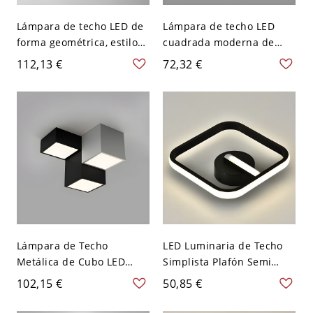
Lámpara de techo LED de
Lámpara de techo LED
forma geométrica, estilo
cuadrada moderna de
moderno y sencillo, de
acrílico con 1 luz para
112,13 €
72,32 €
madera, con 1 luz, para
dormitorio - Blanco 110 A
comedor - Cuadro 110 A
120 V 30,48 cm Blanco
120 V Blanco Tamaño
pequeño
Lámpara de Techo
LED Luminaria de Techo
Metálica de Cubo LED
Simplista Plafón Semi
Luminaria de Techo
Rasante Metálico para
102,15 €
50,85 €
Moderna de Cubo para
Pasillo - Negro 110 A 120
Salón - Negro-blanco 110
V Cuadro