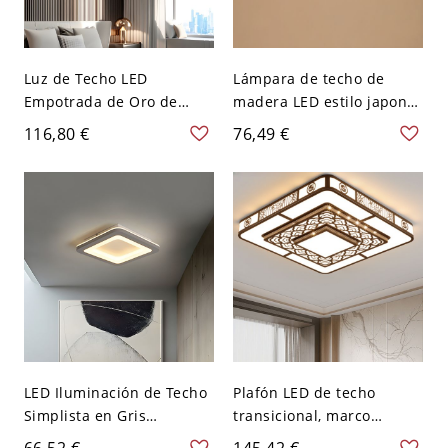
Luz de Techo LED
Lámpara de techo de
Empotrada de Oro de
madera LED estilo japonés
Lujo, Luminaria Regulable
para dormitorio - 110 A
116,80 €
76,49 €
de Acrílico con Borde
120 V Cuadro 30,48 cm
Estilo Cristal Facetado -
Blanco
110 A 120 V Tamaño
pequeño Tercer Gear
Cuadro
LED Iluminación de Techo
Plafón LED de techo
Simplista en Gris
transicional, marco
Luminaria de Techo de
metálico calado tipo
66,52 €
145,42 €