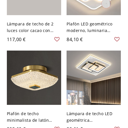
Lámpara de techo de 2
Plafón LED geométrico
luces color cacao con
moderno, luminaria
diseño de madera natural
acrílica minimalista para
117,00 €
84,10 €
- 110 A 120 V 50,8 cm
dormitorio y pasillo - 110
Cuadro
A 120 V Cuadro
Plafón de techo
Lámpara de techo LED
minimalista de latón
geométrica
cepillado, luminaria
contemporánea, plafón