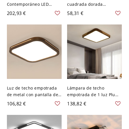
Contemporáneo LED
cuadrada dorada
Lámpara de Techo para
minimalista de metal con
202,93 €
58,31 €
Dormitorio - Negro 110 A
luz LED de montaje
120 V 50,8 cm Tercer Gear
empotrado de 12" de
ancho
Luz de techo empotrada
Lámpara de techo
de metal con pantalla de
empotrada de 1 luz Plume
polímero, LED, cableado
con pantalla de
106,82 €
138,82 €
directo, 110V-120V, 16",
polimetilmetacrilato
tres niveles (luz
(PMMA) en estilo
cálida/blanca/neutra),
simplista, 110V-120V, 20",
cuadrada
cuadrada