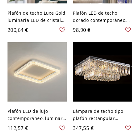
Plafón de techo Luxe Gold,
Plafón LED de techo
luminaria LED de cristal
dorado contemporáneo,
K9 con temperatura de
luminaria de montaje al
200,64 €
98,90 €
color ajustable para
ras de perfil bajo con
dormitorio o recibidor -
iluminación regulable de
Cuadro Blanco 110 A 120
cálida a fría - 110 A 120 V
V
Cuadro Blanco
Plafón LED de lujo
Lámpara de techo tipo
contemporáneo, luminaria
plafón rectangular
de perfil bajo con borde
contemporánea de cristal,
112,57 €
347,55 €
acrílico facetado - Blanco
acabado cromado - 110 A
Blanco 110 A 120 V
120 V 60,96 cm