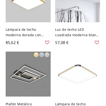
Lámpara de techo
Luz de techo LED
moderna dorada con
cuadrada moderna blanca
pantalla blanca y
con pantalla acrílica - 1
85,62 €
57,08 €
bombillas LED - 110 A 120
luz, 16x16 pulgadas -
V 49,53 cm Blanco
Negro 110 A 120 V Blanco
Plafón Metálico
Lámpara de techo