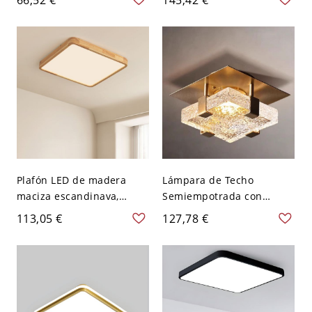
Acrílico para Corredor -
celosía con difusión suave
110 A 120 V Gris Blanco
- 110 A 120 V 50,8 cm
Cuadro
Cuadro
Plafón LED de madera
Lámpara de Techo
maciza escandinava,
Semiempotrada con
redondo y minimalista,
Pantalla de Vidrio Suave
113,05 €
127,78 €
para dormitorio y pasillo -
en Dorado, 1 Luz Diseño
110 A 120 V 50,8 cm
Minimalista de Metal,
Blanco
110V-120V, 6"