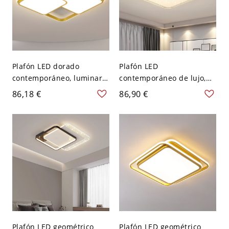
Plafón LED dorado
Plafón LED
contemporáneo, luminaria
contemporáneo de lujo,
acrílica minimalista para
regulable, con difusor
86,18 €
86,90 €
dormitorio y sala de estar
cielo estrellado y aro
- 110 A 120 V Cuadro
metálico texturizado -
Dorado 110 A 120 V 50,8
cm Tercer Gear
Plafón LED geométrico
Plafón LED geométrico