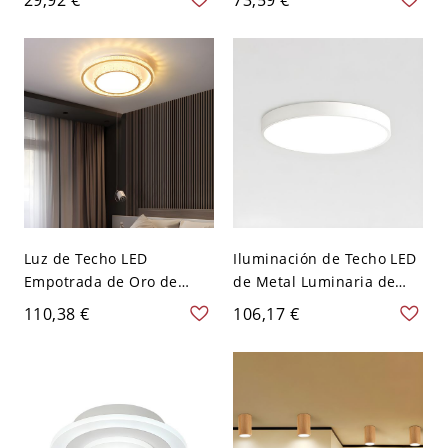
con 1 luz - 110 A 120 V
para el vestíbulo - 110 A
Pequeño Redondo
120 V Dorado Blanco
Redondo
Luz de Techo LED
Iluminación de Techo LED
Empotrada de Oro de
de Metal Luminaria de
Lujo, Luminaria Regulable
Techo Simplista para Sala
110,38 €
106,17 €
de Acrílico con Borde
de Estar - Blanco 110 A
Estilo Cristal Facetado -
120 V 30,48 cm Redondo
110 A 120 V Tamaño
pequeño Tercer Gear
Redondo