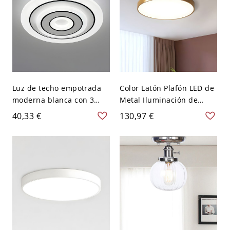
Luz de techo empotrada
Color Latón Plafón LED de
moderna blanca con 3
Metal Iluminación de
bombillas LED y pantalla
Techo Simple para
40,33 €
130,97 €
acrílica ambiental - 110 A
Habitación - Latón 110 A
120 V 20,32 cm Blanco
120 V 30,48 cm Redondo
Redondo