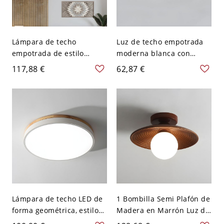
Lámpara de techo
Luz de techo empotrada
empotrada de estilo
moderna blanca con
asiático de madera
componentes de cristal
117,88 €
62,87 €
natural con pantalla
transparente - 110 A 120
acrílica blanca y bombilla
V 40,64 cm Blanco
LED - 110 A 120 V 30,48
Redondo
cm Redondo Blanco
Lámpara de techo LED de
1 Bombilla Semi Plafón de
forma geométrica, estilo
Madera en Marrón Luz de
moderno y sencillo, de
Techo Modernista para