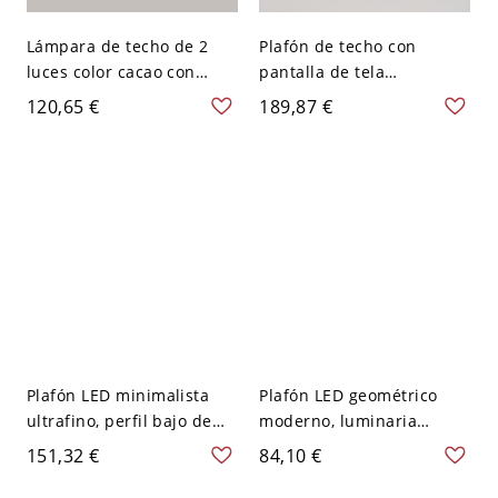
Lámpara de techo de 2
Plafón de techo con
luces color cacao con
pantalla de tela
diseño de madera natural
texturizada blanca en
120,65 €
189,87 €
- 110 A 120 V 50,8 cm
color auburn - 110 A 120 V
Redondo
41,91 cm
Plafón LED minimalista
Plafón LED geométrico
ultrafino, perfil bajo de
moderno, luminaria
0,4 pulgadas, luminaria
acrílica minimalista para
151,32 €
84,10 €
geométrica - 110 A 120 V
dormitorio y pasillo - 110
30,48 cm Redondo
A 120 V Redondo