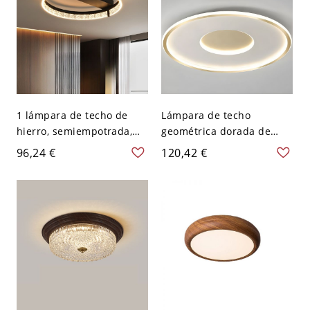
1 lámpara de techo de
Lámpara de techo
hierro, semiempotrada,
geométrica dorada de
cableada, para dormitorio
montaje al ras con
96,24 €
120,42 €
principal - Negro 110 A
pantalla de gel de sílice
120 V Tercer Gear
blanco para interior - 110
Redondo
A 120 V 46,99 cm Redondo
Blanco