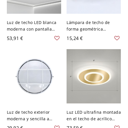
Luz de techo LED blanca
Lámpara de techo de
moderna con pantalla
forma geométrica
acrílica para un ambiente
moderna de aluminio con
53,91 €
15,24 €
hogareño brillante - 110 A
1 luz para balcón y pasillo
120 V 40,64 cm Redondo
- Redondo 110 A 120 V
Blanco
12,7 cm Blanco
Luz de techo exterior
Luz LED ultrafina montada
moderna y sencilla a
en el techo de acrílico
prueba de agua y óxido
nórdico dorado cepillado
29,92 €
73,59 €