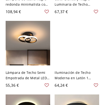
redonda minimalista con
Luminaria de Techo
patrón de hojas, LED
Acrílica Modernista Luz
108,94 €
67,37 €
acrílico
de Techo LED para
Corredor - Negro-blanco
110 A 120 V Blanco
Redondo
Lámpara de Techo Semi
Iluminación de Techo
Empotrada de Metal LED
Moderna en Latón 1
Luminaria de Techo
Bombilla Luz de Techo de
55,36 €
64,24 €
Moderna para Pasillo -
Vidrio para Cocina - Latón
Negro 110 A 120 V
110 A 120 V Redondo
Redondo