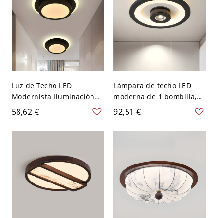
Luz de Techo LED
Lámpara de techo LED
Modernista Iluminación
moderna de 1 bombilla,
de Techo Metálica para
redonda y negra, con
58,62 €
92,51 €
Corredor - Negro 110 A
pantalla acrílica y luz
120 V Blanco Redondo
blanca