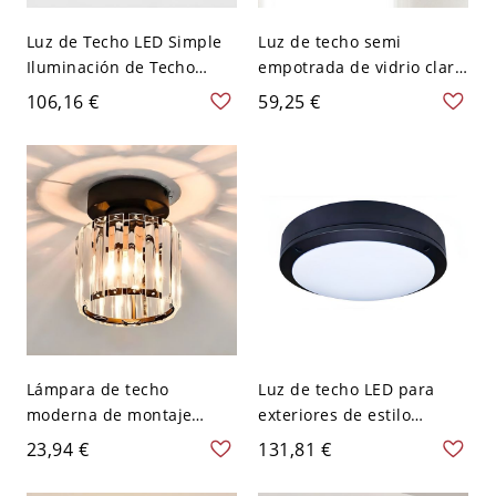
Luz de Techo LED Simple
Luz de techo semi
Iluminación de Techo
empotrada de vidrio claro
Rasante de Metal para
de 1 bombilla, redonda
106,16 €
59,25 €
Dormitorio - Blanco 110 A
cromada e industrial para
120 V 30,48 cm Redondo
pasillos
Lámpara de techo
Luz de techo LED para
moderna de montaje
exteriores de estilo
empotrado con una luz,
moderno y sencillo,
23,94 €
131,81 €
vidrio transparente y
impermeable y montada
dirección de sombra hacia
en superficie - 110 A 120