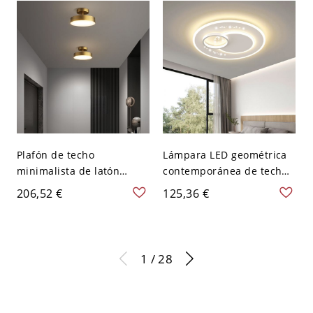
Plafón de techo
Lámpara LED geométrica
minimalista de latón
contemporánea de techo,
cepillado, luminaria
diseño calado estrellado
206,52 €
125,36 €
geométrica dorada con
para techos bajos - 110 A
pantalla de vidrio - 1 110
120 V 50,8 cm Redondo
A 120 V Redondo
1 / 28