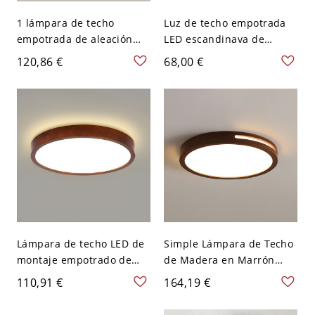
1 lámpara de techo
Luz de techo empotrada
empotrada de aleación
LED escandinava de
ligera con cableado fijo y
mediados de siglo,
120,86 €
68,00 €
pantalla vitrificada - 110 A
acabado en nogal,
120 V 38,1 cm Tercer Gear
redonda de perfil bajo -
Redondo Nuez
110 A 120 V 30,48 cm
Blanco
Lámpara de techo LED de
Simple Lámpara de Techo
montaje empotrado de
de Madera en Marrón
madera marrón claro con
Oscuro Luminaria de
110,91 €
164,19 €
pantalla acrílica blanca -
Techo LED para Salón -
110 A 120 V 30,48 cm
Marrón oscuro 110 A 120