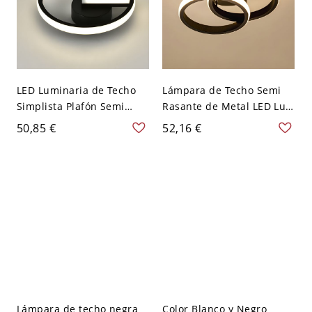
LED Luminaria de Techo
Lámpara de Techo Semi
Simplista Plafón Semi
Rasante de Metal LED Luz
Rasante Metálico para
de Techo Simplista para
50,85 €
52,16 €
Pasillo - Negro 110 A 120
Corredor - Negro 110 A
V Redondo
120 V Blanco Redondo
Lámpara de techo negra
Color Blanco y Negro