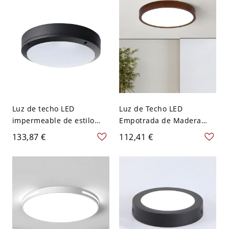
Blanco Redondo
V 30,48 cm Redondo
Luz de techo LED
Luz de Techo LED
impermeable de estilo
Empotrada de Madera
moderno y sencillo para
Maciza Escandinava, Fina
133,87 €
112,41 €
exteriores - 110 A 120 V
de Perfil Bajo - 110 A 120
Negro 21,59 cm
V 30,48 cm Redondo