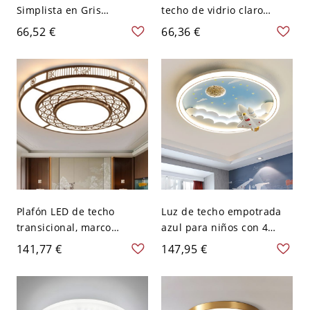
Simplista en Gris
techo de vidrio claro
Luminaria de Techo de
ligero estilo industrial con
66,52 €
66,36 €
Acrílico para Corredor -
acabado de cobre
110 A 120 V Gris Blanco
redondo semi empotrado
Redondo
para dormitorio
Plafón LED de techo
Luz de techo empotrada
transicional, marco
azul para niños con 4
metálico calado tipo
luces, 110V-120V, redonda
141,77 €
147,95 €
celosía con difusión suave
- 110 A 120 V 50,8 cm
Redondo