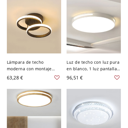
abajo, hecha de metal -
V Negro 21,59 cm
Negro 110 A 120 V
Redondo
Lámpara de techo
Luz de techo con luz pura
moderna con montaje
en blanco, 1 luz pantalla
empotrado de pantalla
acrílica metal dormitorio
63,28 €
96,51 €
geométrica de 2 luces -
LED, 110V-120V, 12"
Negro 110 A 120 V
Redondo