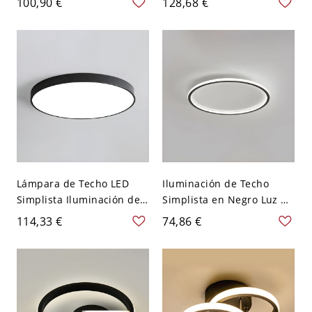
100,90 €
128,68 €
madera, con 1 luz, para
Pasillo - Marrón 110 A 120
comedor - Redondo 110 A
V Redondo
120 V Blanco Tamaño
pequeño
Lámpara de Techo LED
Iluminación de Techo
Simplista Iluminación de
Simplista en Negro Luz de
Techo Metálica para
Techo LED Metálica para
114,33 €
74,86 €
Cuarto - Negro 110 A 120
Dormitorio - 110 A 120 V
V 30,48 cm Redondo
40,64 cm Redondo Blanco