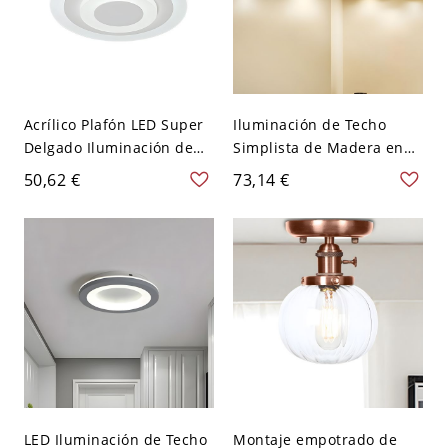
Acrílico Plafón LED Super
Iluminación de Techo
Delgado Iluminación de
Simplista de Madera en
Techo Empotrada
Beige LED Luz de Techo
50,62 €
73,14 €
Minimalista para Pasillo -
para Sala de Estar - 110 A
110 A 120 V Blanco Blanco
120 V Madera 20,32 cm
Redondo
Redondo
LED Iluminación de Techo
Montaje empotrado de