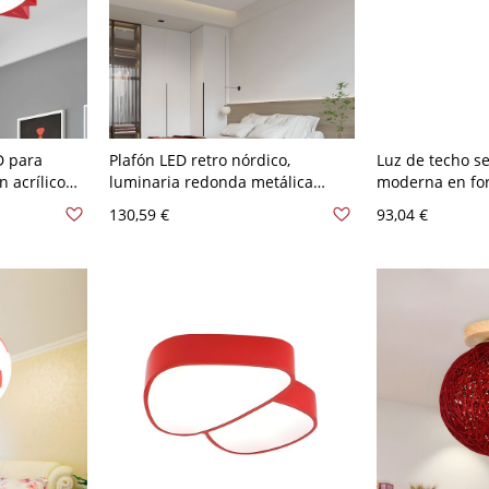
D para
Plafón LED retro nórdico,
Luz de techo 
n acrílico
luminaria redonda metálica
moderna en fo
brillante para techos bajos - Rojo
para dormitorio
130,59 €
93,04 €
110 A 120 V 30,48 cm
V