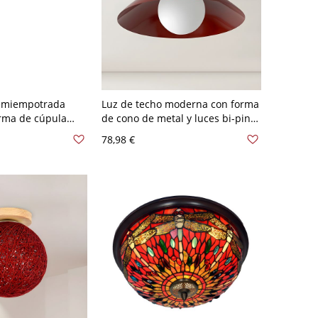
semiempotrada
Luz de techo moderna con forma
rma de cúpula
de cono de metal y luces bi-pin
 - Rojo 110 A 120
con pantalla de hierro - Rojo 110
78,98 €
A 120 V