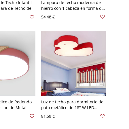
de Techo Infantil
Lámpara de techo moderna de
ara de Techo de
hierro con 1 cabeza en forma de
ardín de Niños -
triángulo semi empotrada en
54,48 €
 V 45,72 cm
rojo para dormitorio
dico de Redondo
Luz de techo para dormitorio de
echo de Metal
pato metálico de 18" W LED
ojo 110 A 120 V
moderna enroscada en rojo, luz
81,59 €
o
blanca