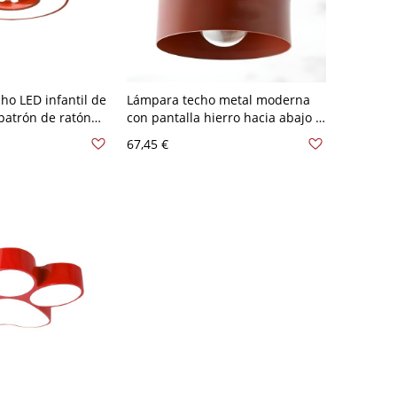
ho LED infantil de
Lámpara techo metal moderna
patrón de ratón
con pantalla hierro hacia abajo -
16" de ancho
110 A 120 V Rojo
67,45 €