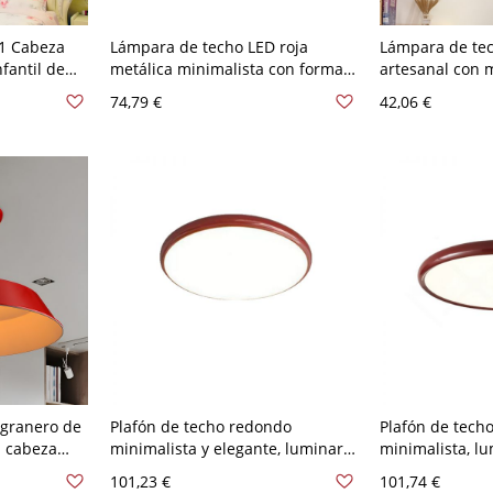
 1 Cabeza
Lámpara de techo LED roja
Lámpara de tec
fantil de
metálica minimalista con forma
artesanal con 
Rojo 110 A
de seta para habitación infantil
empotrado de e
74,79 €
42,06 €
cabeza de dise
6"
 granero de
Plafón de techo redondo
Plafón de tech
1 cabeza
minimalista y elegante, luminaria
minimalista, l
jo para
de perfil bajo para dormitorio y
ultrafina de per
101,23 €
101,74 €
cho
pasillo - 110 A 120 V 40,64 cm
dormitorio o pa