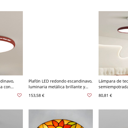
Rojo-blanco
120 V 40,64 cm
ndinavo,
Plafón LED redondo escandinavo,
Lámpara de te
da con
luminaria metálica brillante y
semiempotrada
ámpara de
vibrante - Rojo 110 A 120 V 30,48
disco metálico 
153,58 €
80,81 €
torio - Rojo
cm
para dormitorio
 Blanco
V 30,48 cm