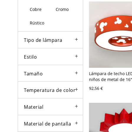
Cobre
Cromo
Rústico
Tipo de lámpara
Estilo
Tamaño
Lámpara de techo LE
niños de metal de 16
diámetro en rojo con
92,56 €
Temperatura de color
ratón de dibujos anim
blanca
Material
Material de pantalla