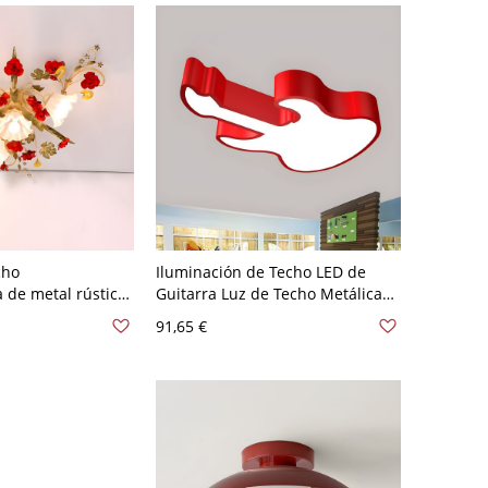
cho
Iluminación de Techo LED de
de metal rústico
Guitarra Luz de Techo Metálica
 estilo Shabby Chic
Infantil para Guardería de Niños
91,65 €
- 110 A 120 V Rojo 45,72 cm