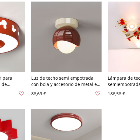
D para
Luz de techo semi empotrada
Lámpara de te
" de
con bola y accesorio de metal en
semiempotrada 
 patrón de
estilo moderno, vermillón, 110V-
rojo con flores
86,69 €
186,56 €
ados, luz
120V
- 110 A 120 V 4