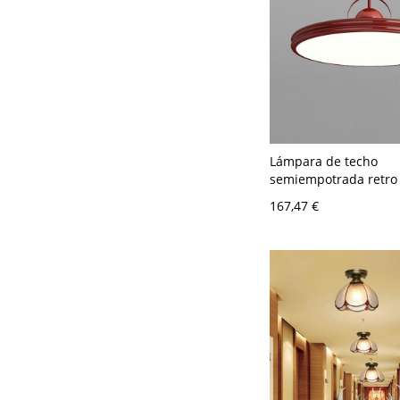
Lámpara de techo
semiempotrada retro
luminaria LED de meta
167,47 €
con acento de esfera
- 110 A 120 V Rojo 40