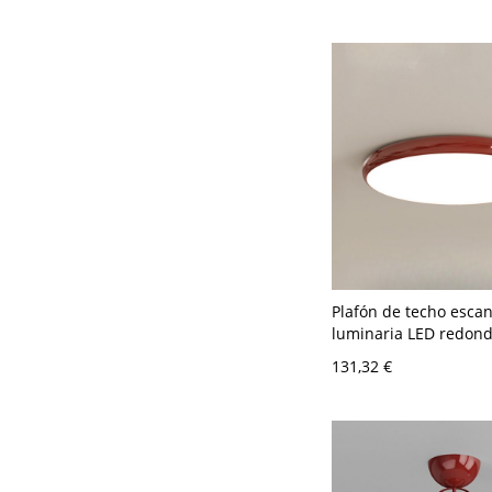
Plafón de techo esca
luminaria LED redon
acabado brillante, l
131,32 €
perfil bajo para dormi
110 A 120 V 30,48 cm