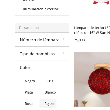
Iluminación exterior
Bombillas
Lámpara de techo LE
Filtrado por:
niños de 16" W Sun N
montaje al ras, acrílic
Número de lámpara
75,09 €
blanca, roja
Tipo de bombillas
Color
Negro
Gris
Plata
Blanco
Rosa
Rojo
×