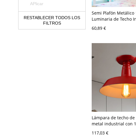
APlicar
Semi Plafón Metálico
RESTABLECER TODOS LOS
Luminaria de Techo In
FILTROS
Fútbol para Cuarto - 
60,89 €
120 V
Lámpara de techo de
metal industrial con 
semi empotrada en ro
117,03 €
dormitorio, 10" de an