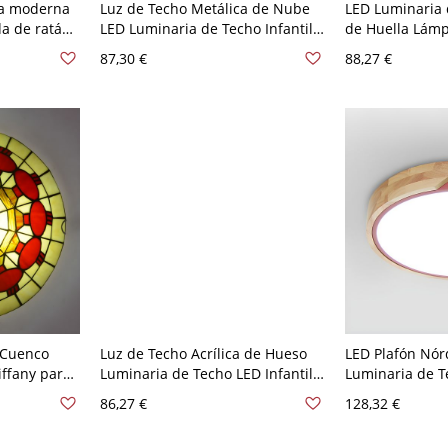
ja moderna
Luz de Techo Metálica de Nube
LED Luminaria 
da de ratán
LED Luminaria de Techo Infantil
de Huella Lámp
a baño, 6"
para Jardín de Niños - Rojo 110 A
Acrílico para J
87,30 €
88,27 €
120 V 49,53 cm
Rojo 110 A 120
e Cuenco
Luz de Techo Acrílica de Hueso
LED Plafón Nór
iffany para
Luminaria de Techo LED Infantil
Luminaria de T
 A 120 V
para Guardería de Niños - Rojo
para Cuarto - R
86,27 €
128,32 €
110 A 120 V 49,53 cm
30,48 cm Blanc