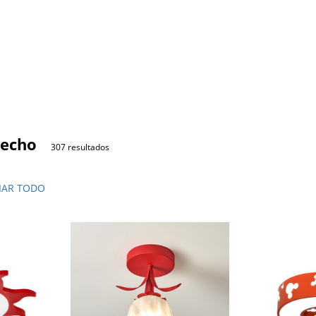
techo
307 resultados
IAR TODO