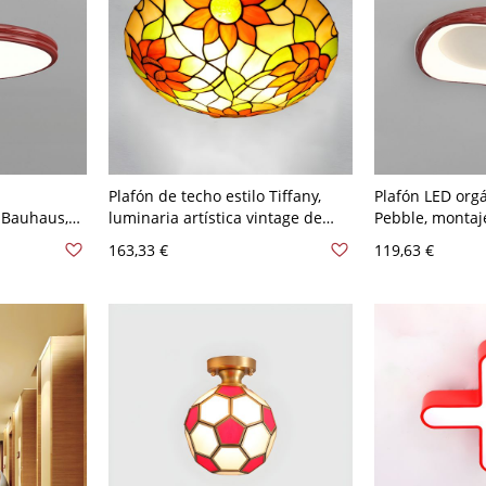
Plafón de techo estilo Tiffany,
Plafón LED org
 Bauhaus,
luminaria artística vintage de
Pebble, montaje
l brillante
vitral con base metálica para
temperaturas d
163,33 €
119,63 €
 geométrica
dormitorio y recibidor - 110 A 120
A 120 V Tercer
,64 cm
V Rojo-verde 40,64 cm