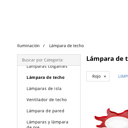
Búsqueda de Tendencias
Iluminación
Iluminación
Lámpara de techo
Lámparas de araña
Lámpara de 
Buscar por Categoría:
Lámparas colgantes
Rojo
×
LIMP
Lámpara de techo
Lámparas de isla
Ventilador de techo
Lámpara de pared
Lámparas y lámpara
de pie