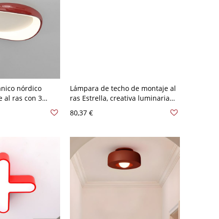
ánico nórdico
Lámpara de techo de montaje al
 al ras con 3
ras Estrella, creativa luminaria
e color - Rojo 110
LED infantil para dormitorio y
80,37 €
 Gear
sala de juegos de niños - Rojo
110 A 120 V Blanco