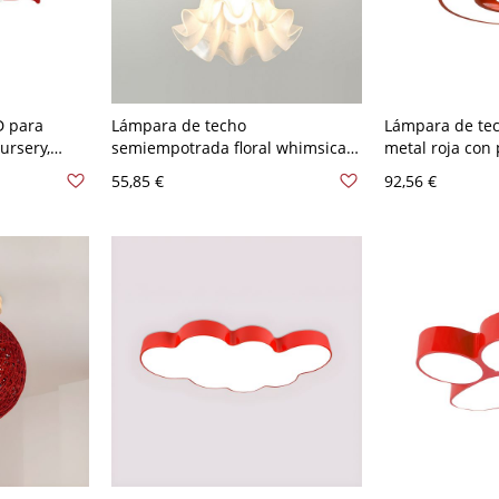
D para
Lámpara de techo
Lámpara de tec
ursery,
semiempotrada floral whimsical
metal roja con 
o, luz
con pantalla de pétalos de vidrio
en luz blanca, 
55,85 €
92,56 €
esmerilado para pasillo y
habitación infantil - Rojo 110 A
120 V