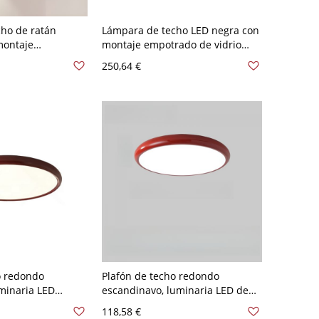
ho de ratán
Lámpara de techo LED negra con
montaje
montaje empotrado de vidrio
sfera roja y 1
rojo en forma de media esfera y
250,64 €
ñador, ancho de
joyas estilo Tiffany
o redondo
Plafón de techo redondo
uminaria LED
escandinavo, luminaria LED de
fil bajo para
perfil bajo para dormitorio o
118,58 €
sillo - Rojo 110 A
habitación infantil - Rojo 110 A