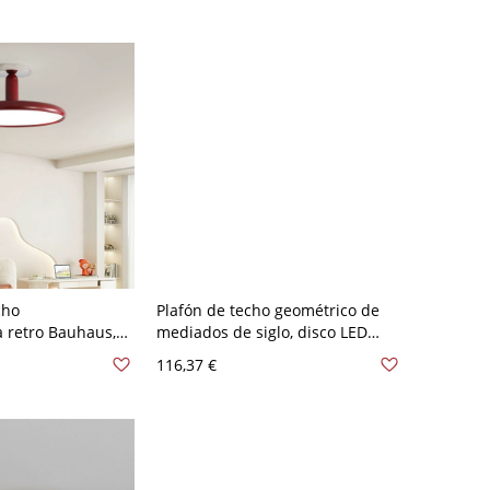
120 V 30,48 cm
cho
Plafón de techo geométrico de
 retro Bauhaus,
mediados de siglo, disco LED
brillante con LED
ultrafino con aro metálico - Rojo
116,37 €
 - Rojo 110 A 120
110 A 120 V 40,64 cm