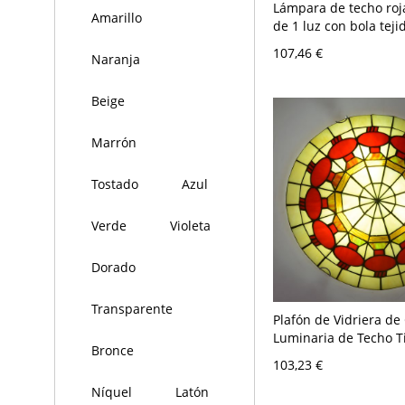
Lámpara de techo ro
Amarillo
de 1 luz con bola teji
y base de madera par
107,46 €
Naranja
de diámetro
Beige
Marrón
Tostado
Azul
Verde
Violeta
Dorado
Transparente
Plafón de Vidriera d
Luminaria de Techo T
Bronce
Habitación - Rojo 110
103,23 €
30,48 cm
Níquel
Latón