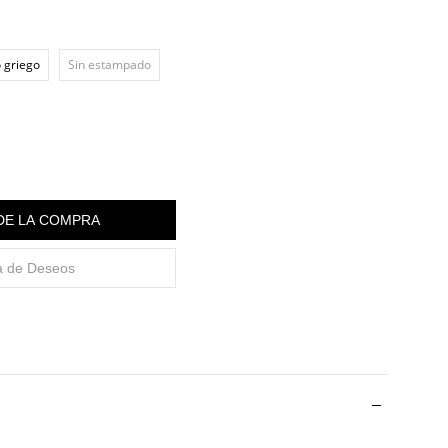
 griego
Sin estampado
 DE LA COMPRA
ta de Deseos