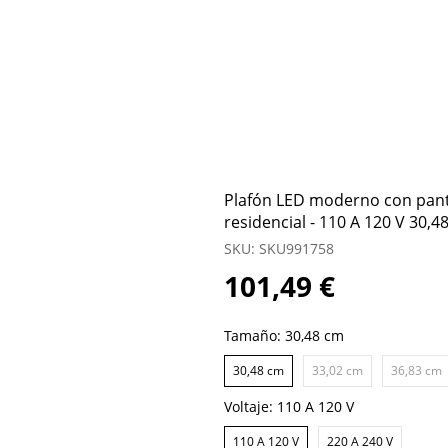
Plafón LED moderno con panta
residencial - 110 A 120 V 30,4
SKU: SKU991758
101,49 €
Tamaño:
30,48 cm
30,48 cm
33,02 cm
36,83 cm
Voltaje:
110 A 120 V
110 A 120 V
220 A 240 V