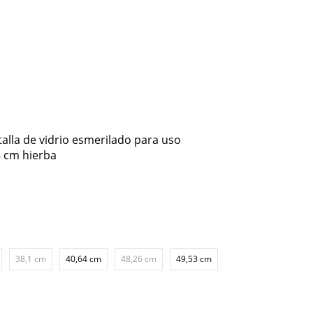
lla de vidrio esmerilado para uso
8 cm hierba
38,1 cm
40,64 cm
48,26 cm
49,53 cm