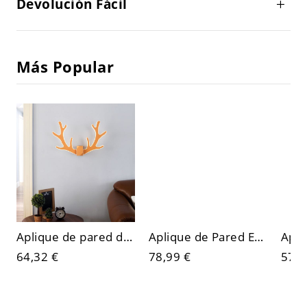
Devolución Fácil
Más Popular
Aplique de pared de 2 luces de plexiglás con pantalla de tiza ambiental, lámpara de pared, temperatura de color de luz dorada
Aplique de Pared Estilo Infantil con Material Polimerizado
64,32 €
78,99 €
57,1