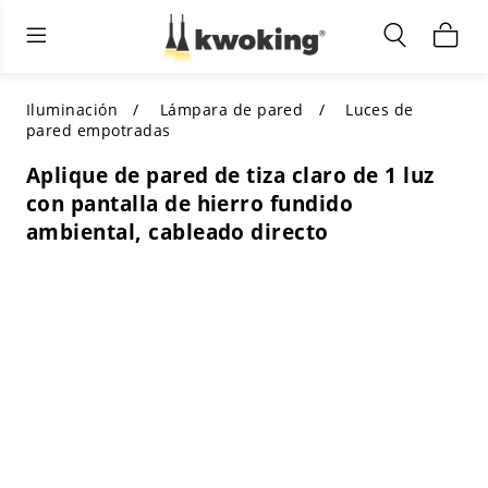
Muebles de sala de estar
Iluminación exterior
Iluminación interior
TODOS LOS MUEBLES DE SALÓN
Comprar por categoría
TODA LA ILUMINACIÓN PARA
Iluminación
Lámpara de pared
Luces de
OTROS ESPACIOS
pared empotradas
SELECCIONES DESTACADAS
COMPRAR POR ESTILO
Aplique de pared de tiza claro de 1 luz
COMPRAR POR CATEGORÍA
con pantalla de hierro fundido
COMPRAR POR ESTILO
Shop by Colors
ambiental, cableado directo
COMPRAR POR ESTILO
Comprar por características
COMPRAR POR DISEÑO
COMPRAR POR COLOR
Comprar por material
COMPRAR POR DIMENSIONES