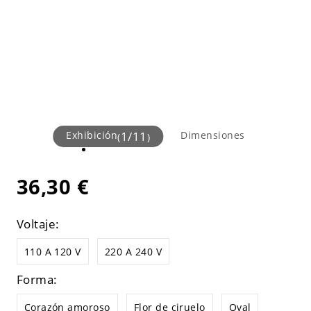
Exhibición
1
/
11
Dimensiones
(
)
36,30 €
Voltaje:
110 A 120 V
220 A 240 V
Forma:
Corazón amoroso
Flor de ciruelo
Oval