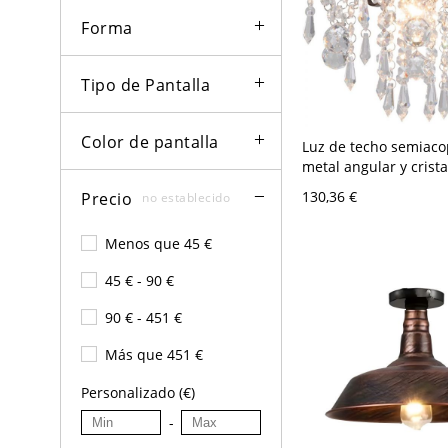
Forma
Tipo de Pantalla
Color de pantalla
Luz de techo semiaco
metal angular y crista
transparente con cab
130,36 €
Precio
no establecido
LED/incandescente/fl
óxido, 110V-120V
Menos que 45 €
45 € - 90 €
90 € - 451 €
Más que 451 €
Personalizado (€)
-