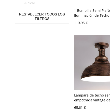
APlicar
1 Bombilla Semi Plafó
RESTABLECER TODOS LOS
Iluminación de Techo 
FILTROS
de Tapa de Olla - Rús
113,95 €
120 V 25,4 cm
Lámpara de techo se
empotrada vintage de
de 11.5" de ancho con
65,61 €
metálica en óxido pa