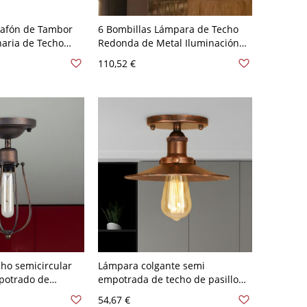
lafón de Tambor
6 Bombillas Lámpara de Techo
aria de Techo
Redonda de Metal Iluminación
 Metal con Diseño
de Techo Industrial de Rueda
110,52 €
stico 110 A 120 V
para Bar - Rústico 110 A 120 V
ho semicircular
Lámpara colgante semi
potrado de
empotrada de techo de pasillo
on jaula en forma
de platillo vintage de metal único
54,67 €
tigua de metal en
con óxido y una sola bombilla