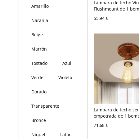
Lámpara de techo Vin
Amarillo
Flushmount de 1 bomb
vidrio transparente e
55,94 €
Naranja
para sala de estar
Beige
Marrón
Tostado
Azul
Verde
Violeta
Dorado
Transparente
Lámpara de techo se
empotrada de 1 bombi
Bronce
vintage para restaur
71,68 €
pantalla de vidrio op
forma de cono en col
Níquel
Latón