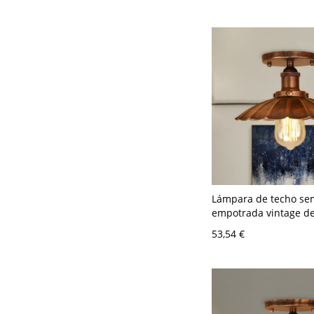
restaurante
Lámpara de techo se
empotrada vintage de
forma de concha y un
53,54 €
bombilla en óxido pa