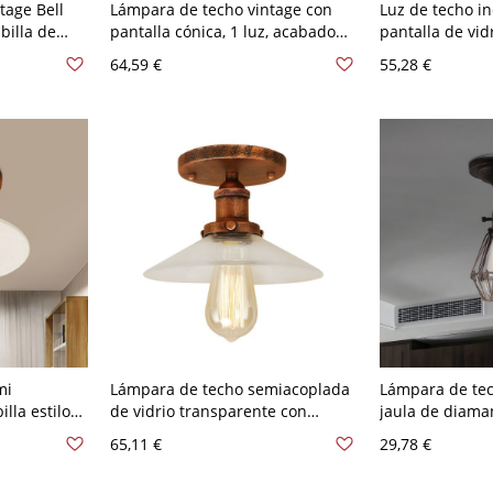
tage Bell
Lámpara de techo vintage con
Luz de techo in
illa de
pantalla cónica, 1 luz, acabado
pantalla de vid
n óxido
en óxido, montaje semi
vintage, semi 
64,59 €
55,28 €
empotrado
óxido
mi
Lámpara de techo semiacoplada
Lámpara de tec
lla estilo
de vidrio transparente con
jaula de diaman
ante con
cabeza única y acabado en óxido
montaje semi 
65,11 €
29,78 €
alino en
metálico en óx
or óxido