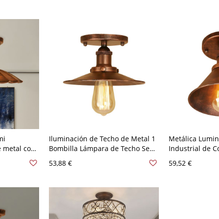
óxido - 110 A 1
mi
Iluminación de Techo de Metal 1
Metálica Lumin
 metal con
Bombilla Lámpara de Techo Semi
Industrial de C
a sola
Empotrada Acampanada
Luz de Techo 
53,88 €
59,52 €
ra balcón
Industrial para Porche - Rústico
para Corredor -
110 A 120 V
Rústico