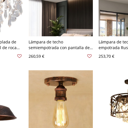
plada de
Lámpara de techo
Lámpara de te
l de roca
semiempotrada con pantalla de
empotrada Rust
leado duro
vidrio transparente para un
pantalla de vid
260,59 €
253,70 €
uorescente,
aspecto moderno - 110 A 120 V 6
110 A 120 V