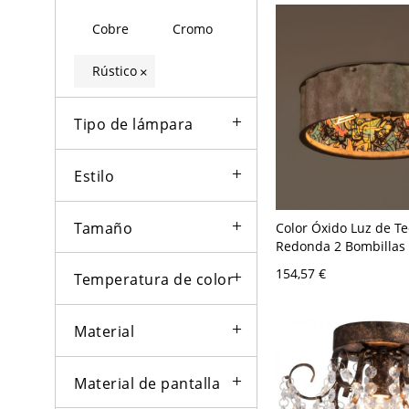
Cobre
Cromo
Rústico
×
Tipo de lámpara
Estilo
Tamaño
Color Óxido Luz de T
Redonda 2 Bombillas
de Techo Metálica Ind
154,57 €
Temperatura de color
Dormitorio - Rústico 
Material
Material de pantalla