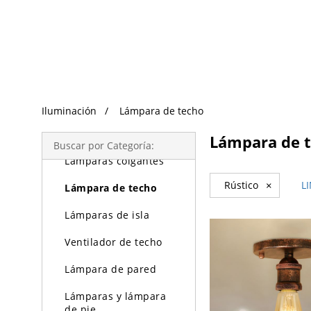
Búsqueda de Tendencias
Iluminación
Iluminación
Lámpara de techo
Lámparas de araña
Lámpara de 
Buscar por Categoría:
Lámparas colgantes
Rústico
×
L
Lámpara de techo
Lámparas de isla
Ventilador de techo
Lámpara de pared
Lámparas y lámpara
de pie