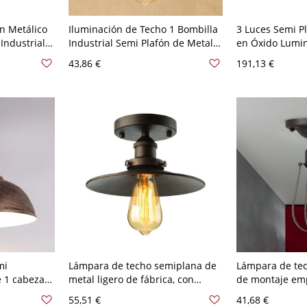
n Metálico
Iluminación de Techo 1 Bombilla
3 Luces Semi P
Industrial
Industrial Semi Plafón de Metal
en Óxido Lumin
tico 110 A
para Pasillo - Rústico 110 A 120 V
Tradicional de
43,86 €
191,13 €
de Cristal - Rú
mi
Lámpara de techo semiplana de
Lámpara de tec
 1 cabeza
metal ligero de fábrica, con
de montaje em
 pantalla
forma de cono oxidado, para
cabeza única c
55,51 €
41,68 €
ra
iluminación de porche
de bombilla an