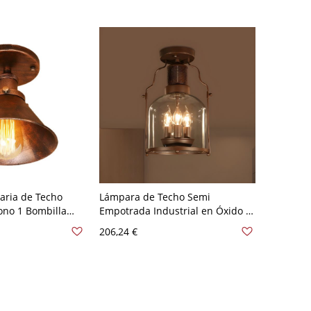
20 V Rústico
aria de Techo
Lámpara de Techo Semi
ono 1 Bombilla
Empotrada Industrial en Óxido 3
Semi Empotrada
Luces Luminaria de Techo de
206,24 €
 110 A 120 V
Vidrio de Botella - Rústico 110 A
120 V