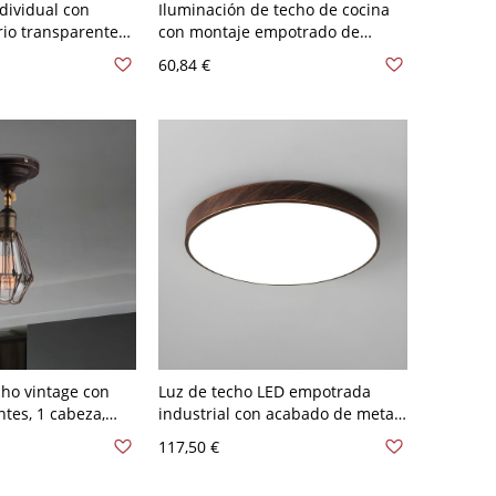
dividual con
Iluminación de techo de cocina
rio transparente
con montaje empotrado de
empotrada en
pantalla cónica metálica
60,84 €
industrial de 1 luz en óxido
ho vintage con
Luz de techo LED empotrada
tes, 1 cabeza,
industrial con acabado de metal
empotrado
oxidado y pantalla de acrílico -
117,50 €
ido
110 A 120 V 30,48 cm Blanco
Rústico