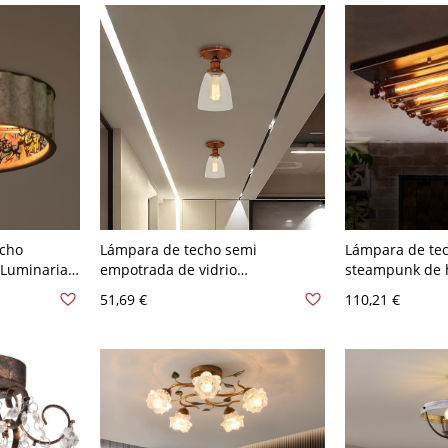
echo
Lámpara de techo semi
Lámpara de tec
 Luminaria
empotrada de vidrio
steampunk de hi
ustrial para
transparente para granja con
lámpara de tub
51,69 €
110,21 €
110 A 120 V
campana rústica para pasillo
negra/óxido par
Rústico 110 A 1