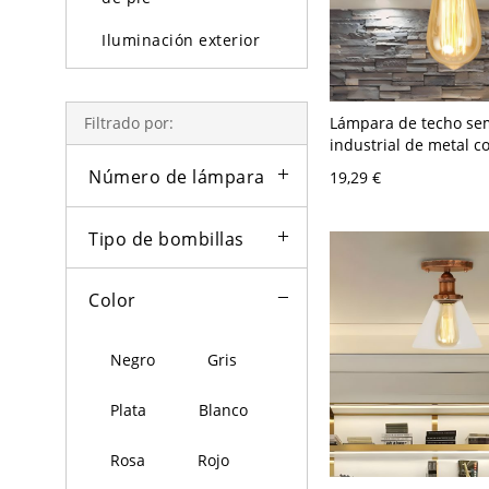
Iluminación exterior
Bombillas
Lámpara de techo sem
Filtrado por:
industrial de metal c
desnuda y 1 cabeza e
Número de lámpara
19,29 €
Tipo de bombillas
Color
Negro
Gris
Plata
Blanco
Rosa
Rojo