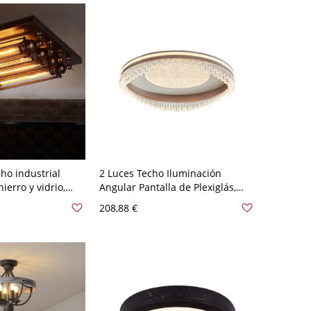
ho industrial
2 Luces Techo Iluminación
erro y vidrio,
Angular Pantalla de Plexiglás,
ería expuesta
Material de Hierro, Luz LED,
208,88 €
a bares y lofts -
Montaje Superficial para
20 V
Dormitorio, 110V-120V, Tres
Niveles (Luz
Cálida/Blanca/Neutra de
Regulación), 16"