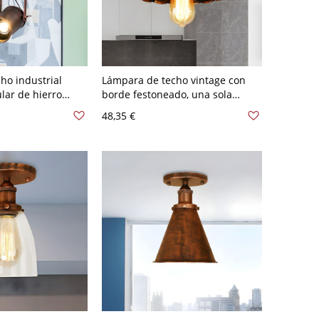
ho industrial
Lámpara de techo vintage con
ular de hierro
borde festoneado, una sola
o rotativo y
bombilla, iluminación semi
48,35 €
ido
empotrada metálica en óxido