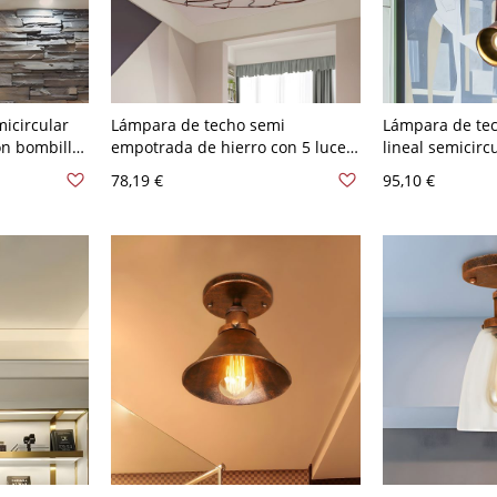
icircular
Lámpara de techo semi
Lámpara de tec
on bombilla
empotrada de hierro con 5 luces,
lineal semicirc
n óxido
acabado en óxido industrial,
forjado con foc
78,19 €
95,10 €
diseño de cesta con jaula,
acabado en óx
montaje empotrado para sala de
estar