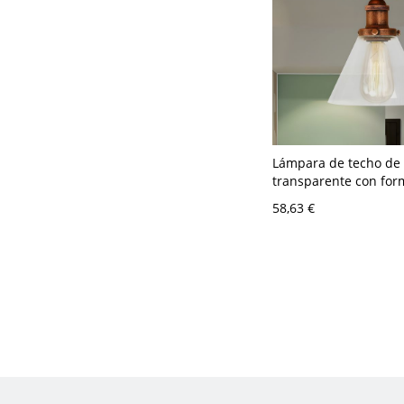
Lámpara de techo de 
transparente con for
estilo vintage, 1 luz, 
58,63 €
semi empotrado en el 
óxido