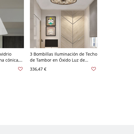
vidrio
3 Bombillas Iluminación de Techo
ma cónica,
de Tambor en Óxido Luz de
montaje
Techo Semi Empotrada de Cristal
336,47 €
pasillo, en
Estilo Tradicional - Rústico 110 A
120 V