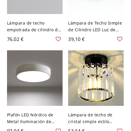
Lámpara de techo
Lámpara de Techo Simple
empotrada de cilindro de
de Cilindro LED Luz de
metal moderno con
Techo de Metal para
76,02 €
39,10 €
pantalla de concreto - 110
Pasillo - 110 A 120 V
A 120 V 10,16 cm Blanco
Blanco Luz cálida 5vatios
Plafón LED Nórdico de
Lámpara de techo de
Metal Iluminación de
cristal simple estilo
Techo de Tambor para
moderno para pasillo o
97,04 €
53,64 €