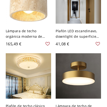
Lámpara de techo
Plafón LED escandinavo,
orgánica moderna de
downlight de superficie
travertino de montaje al
cilíndrico redondo con
165,49 €
41,08 €
ras, plafón cilíndrico
detalle de madera - 110 A
Japandi de madera
120 V Blanco Blanco
maciza para recibidor -
110 A 120 V 12,7 cm Color
Nuez
Plafón de techo clásico
Lámpara de techo de