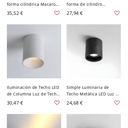
forma cilíndrica Macaroon
forma de cilindro
moderna de hierro con 1
moderna de aluminio con
35,52 €
27,94 €
luz para balcón - Gris 110
1 luz para tienda de ropa
A 120 V Blanco
- Negro 110 A 120 V 7,62
cm Blanco
Iluminación de Techo LED
Simple Luminaria de
de Columna Luz de Techo
Techo Metálica LED Luz de
de Metal para Pasillo -
Techo de Cilindro para
30,47 €
24,68 €
Blanco 110 A 120 V 11,43
Pasillo - Negro 110 A 120
cm
V 6,35 cm Blanco