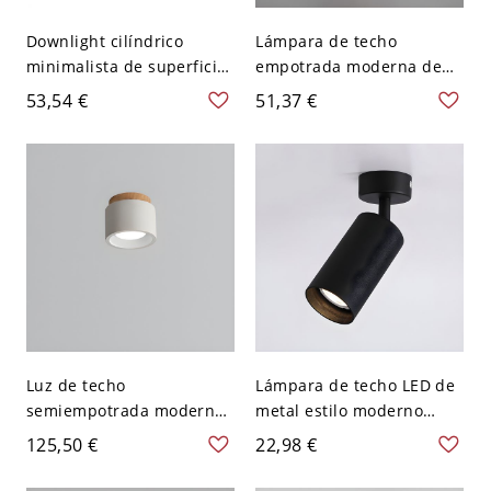
Downlight cilíndrico
Lámpara de techo
minimalista de superficie,
empotrada moderna de
foco LED redondo de
cilindro LED con pantalla
53,54 €
51,37 €
techo para pasillo y
de aluminio - Negro 110 A
cocina - 12,7 cm Negro
120 V Blanco
110 A 120 V Blanco
Luz de techo
Lámpara de techo LED de
semiempotrada moderna
metal estilo moderno
de cilindro de piedra con
montada en el techo
125,50 €
22,98 €
pantalla de piedra hacia
cilíndrico - Negro 110 A
abajo - Blanco 110 A 120 V
120 V Blanco