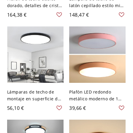
dorado, detalles de cristal
latón cepillado estilo mid-
K9 y pantalla de vidrio
century, plafón redondo
164,38 €
148,47 €
esmerilado con patrón -
dorado con pantalla de
110 A 120 V 40,64 cm
vidrio opalino - 110 A 120
Cilindro
V
Lámparas de techo de
Plafón LED redondo
montaje en superficie de
metálico moderno de 1
metal estilo moderno, 1
luz - Rosa 110 A 120 V
56,10 €
39,66 €
luz, redondas, de montaje
Blanco
al ras - Negro 110 A 120 V
40,64 cm Blanco