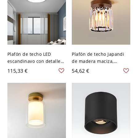
Plafón de techo LED
Plafón de techo Japandi
escandinavo con detalles
de madera maciza,
de madera y diseño de
luminaria con pantalla de
115,33 €
54,62 €
perfil bajo - 110 A 120 V
vidrio texturizado para
Negro 31,75 cm Blanco
pasillo y dormitorio - 110
A 120 V Cilindro