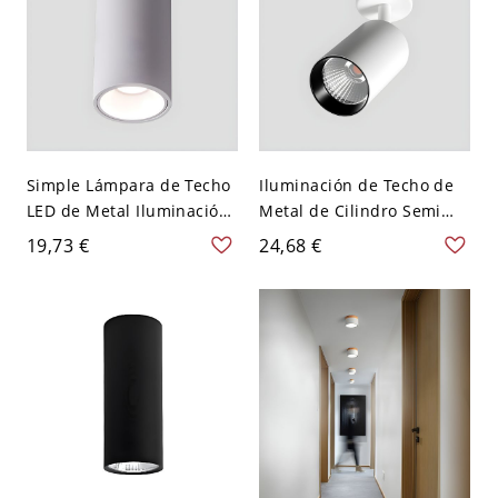
Simple Lámpara de Techo
Iluminación de Techo de
LED de Metal Iluminación
Metal de Cilindro Semi
de Techo de Cilindro para
Plafón LED Ajustable
19,73 €
24,68 €
Pasillo - 110 A 120 V
Simple para Pasillo - 110
Blanco Luz cálida 10,16
A 120 V Blanco Luz cálida
cm
7w