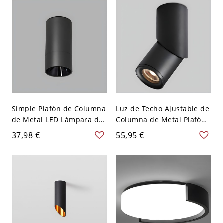
Simple Plafón de Columna
Luz de Techo Ajustable de
de Metal LED Lámpara de
Columna de Metal Plafón
Techo para Corredor -
LED Simple para Pasillo -
37,98 €
55,95 €
Negro 110 A 120 V Luz
Negro 110 A 120 V Luz
cálida
cálida