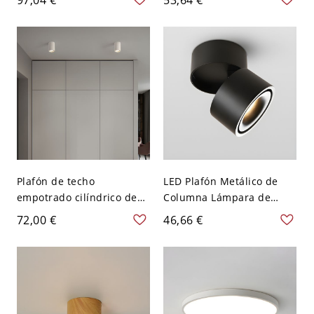
Dormitorio - Blanco 110 A
corredor - 110 A 120 V
120 V 22,86 cm
Negro Cilindro
Plafón de techo
LED Plafón Metálico de
empotrado cilíndrico de
Columna Lámpara de
hormigón industrial para
Techo Ajustable Moderna
72,00 €
46,66 €
pasillo - 10,16 cm Blanco
para Pasillo - Negro 110 A
110 A 120 V
120 V Luz cálida