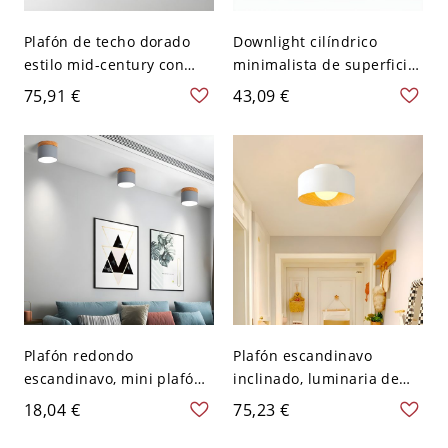
Plafón de techo dorado
Downlight cilíndrico
estilo mid-century con
minimalista de superficie,
pantalla de vidrio de
foco LED ajustable
75,91 €
43,09 €
doble capa para pasillo y
antideslumbrante para
entrada - 110 A 120 V
pasillo - Negro 8,89 cm
Cilindro
Blanco 110 A 120 V
Plafón redondo
Plafón escandinavo
escandinavo, mini plafón
inclinado, luminaria de
de 4 pulgadas con detalle
techo metálica con acento
18,04 €
75,23 €
de madera para pasillo -
cálido de veta de madera
110 A 120 V Gris
- Blanco 110 A 120 V