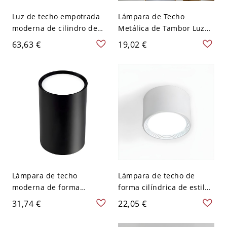
Luz de techo empotrada
Lámpara de Techo
moderna de cilindro de
Metálica de Tambor Luz
metal con 1 luz - Negro
de Techo LED Nórdica
63,63 €
19,02 €
110 A 120 V 30,48 cm
para Cuarto - Blanco 110
Blanco
A 120 V Blanco
Lámpara de techo
Lámpara de techo de
moderna de forma
forma cilíndrica de estilo
cilíndrica de aluminio con
moderno, metal, 1 luz,
31,74 €
22,05 €
1 luz para estudio o sala
iluminación de techo para
de estar - Negro 110 A
restaurante - Blanco 110