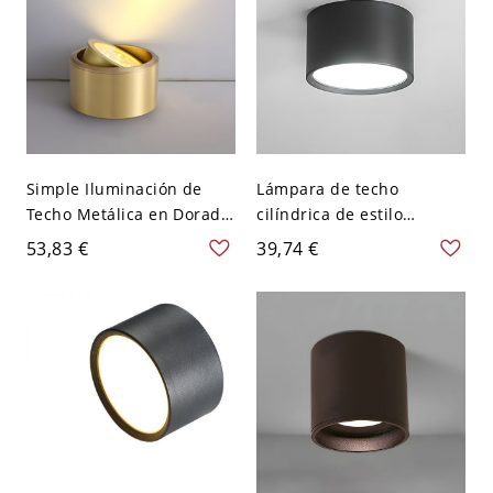
Simple Iluminación de
Lámpara de techo
Techo Metálica en Dorado
cilíndrica de estilo
Luz de Techo LED de
moderno, metal, luz
53,83 €
39,74 €
Columna para Corredor -
montada en el techo de 1
Dorado 110 A 120 V
foco - 110 A 120 V Negro
Blanco
8,89 cm Blanco