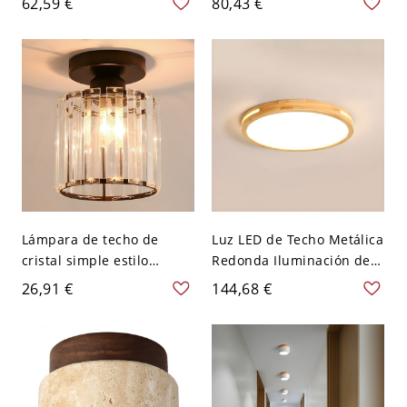
62,59 €
80,43 €
texturizado 110 A 120 V
vidrio en latón - 110 A 120
22,86 cm Blanco
V Cilindro
Lámpara de techo de
Luz LED de Techo Metálica
cristal simple estilo
Redonda Iluminación de
moderno para pasillo y
Techo Moderna Amarilla
26,91 €
144,68 €
corredor - 110 A 120 V
para Habitación - Amarillo
Negro Cilindro
110 A 120 V 30,48 cm
Natural