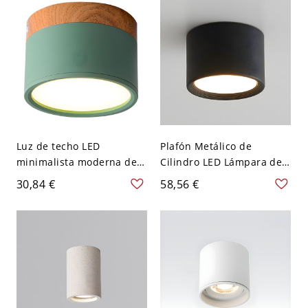
120 V 7,62 cm Blanco
A 120 V 8,89 cm Blanco
Luz de techo LED
Plafón Metálico de
minimalista moderna de
Cilindro LED Lámpara de
aluminio lacado con
Techo Simplista para
30,84 €
58,56 €
pantalla acrílica - Verde
Pasillo - Negro 110 A 120
110 A 120 V Blanco
V 8,89 cm Blanco