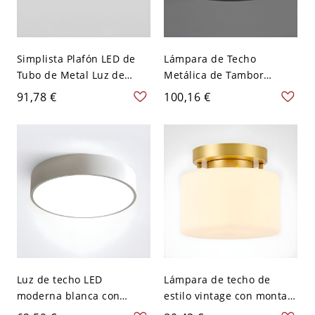
Simplista Plafón LED de
Lámpara de Techo
Tubo de Metal Luz de
Metálica de Tambor
Techo para Comedor -
Iluminación LED de Techo
91,78 €
100,16 €
Negro 110 A 120 V 22,86
Moderna para Cuarto -
cm Luz cálida
40,64 cm 110 A 120 V
Blanco Negro
Luz de techo LED
Lámpara de techo de
moderna blanca con
estilo vintage con montaje
pantalla acrílica - Blanco
en techo y pantalla de