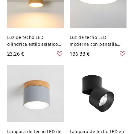
Luz de techo LED
Luz de techo LED
cilíndrica estilo asiático
moderna con pantalla
con pantalla blanca - 110
blanca para uso
23,26 €
136,33 €
A 120 V 7,62 cm Luz cálida
residencial - Blanco 110 A
120 V 30,48 cm Blanco
Lámpara de techo LED de
Lámpara de techo LED en