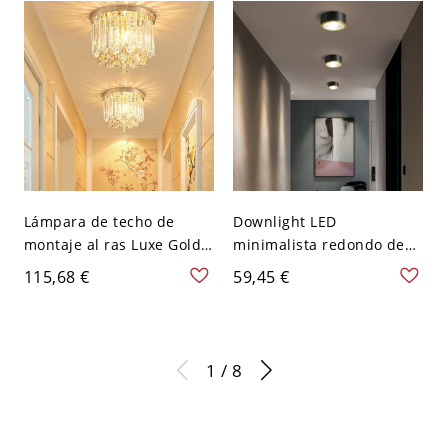
Lámpara de techo de
Downlight LED
montaje al ras Luxe Gold
minimalista redondo de
Crystal, elegante plafón
superficie, foco cilíndrico
115,68 €
59,45 €
de gotas de lluvia para
de aluminio - 110 A 120 V
pasillo, dormitorio y
Negro 8,89 cm Blanco
entrada - 110 A 120 V
Cilindro 20,32 cm
1 / 8