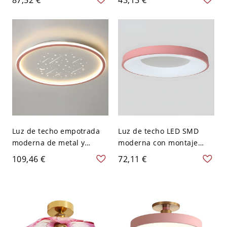
LED/Incandescente/Fluore
accesorio de tiza de
scente, con pantalla
aleación adaptado para
sintética, 110V-120V, Polvo
LED/Incandescente/Fluore
de limpieza
scente, 110V-120V, Rosa
Luz de techo empotrada
Luz de techo LED SMD
moderna de metal y
moderna con montaje
acrílico con bombilla LED
empotrado circular y
109,46 €
72,11 €
incluida - 110 A 120 V
pantalla acrílica hacia
40,64 cm Redondo Rosa
abajo para uso
residencial - 110 A 120 V
50,8 cm Rosa Blanco