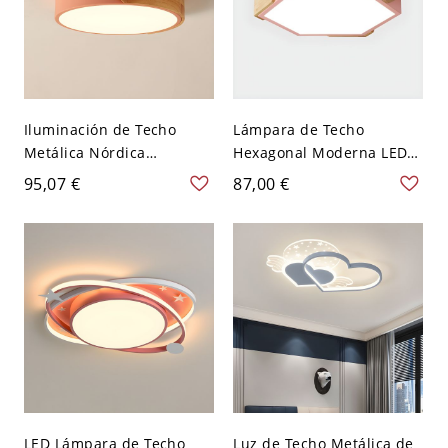
Iluminación de Techo
Lámpara de Techo
Metálica Nórdica
Hexagonal Moderna LED
Luminaria de Techo LED
Iluminación de Techo de
95,07 €
87,00 €
de Tambor para Cuarto -
Metal para Cuarto - Rosa
Rosa 110 A 120 V Tercer
110 A 120 V Tercer Gear
Gear
LED Lámpara de Techo
Luz de Techo Metálica de