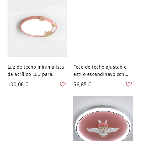
Rosa esmerilado
120 V 20,32 cm Rosa
Luz de techo minimalista
Foco de techo ajustable
de acrílico LED para
estilo escandinavo con
habitación infantil - Rosa
acentos de madera
100,06 €
56,85 €
110 A 120 V Ballena
natural y silueta
juguetona - 110 A 120 V
Rosa