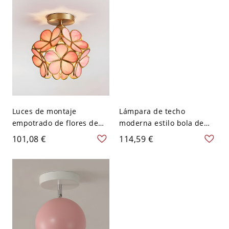
Luces de montaje
Lámpara de techo
empotrado de flores de
moderna estilo bola de
vidrio estilo moderno 1
metal con múltiples luces
101,08 €
114,59 €
luz accesorios de luz
- Rosa 110 A 120 V
empotrados - Rosa 110 A
120 V 20,32 cm