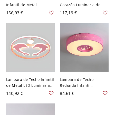
Infantil de Metal
Corazón Luminaria de
Luminaria de Techo
Techo LED Infantil para
156,93 €
117,19 €
Ovalada para Dormitorio -
Habitación - Gris 110 A
Rosa 110 A 120 V Blanco
120 V 45,72 cm
Lámpara de Techo Infantil
Lámpara de Techo
de Metal LED Luminaria
Redonda Infantil
de Techo de Delfín para
Iluminación de Techo LED
140,92 €
84,61 €
Cuarto - Rosa 110 A 120 V
de Metal con Patrón de
52,07 cm Tercer Gear
Estrella - Rosa 110 A 120 V
40,64 cm Luz cálida