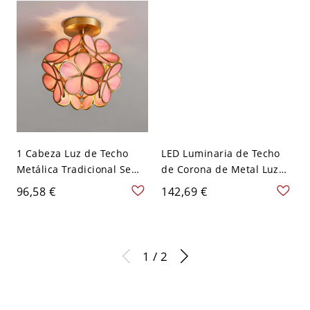
120 V Blanco
1 Cabeza Luz de Techo
LED Luminaria de Techo
Metálica Tradicional Semi
de Corona de Metal Luz
Plafón con Sombra de
de Techo Semi Empotrada
96,58 €
142,69 €
Vidriera de Flor - Rosa 110
Infantil para Habitación -
A 120 V 20,32 cm
Rosa 110 A 120 V Blanco
1 / 2