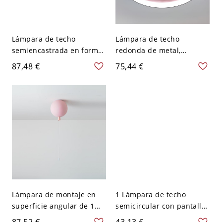
Lámpara de techo
Lámpara de techo
semiencastrada en forma
redonda de metal,
de cono, pantalla vítrea,
montada plana y cableada
87,48 €
75,44 €
LED/incandescente/fluore
en estilo infantil - Rosa
scente, dorada, 1 luz de
110 A 120 V Blanco
estilo moderno, rosa,
110V-120V
Lámpara de montaje en
1 Lámpara de techo
superficie angular de 1
semicircular con pantalla
luz para
de hierro fundido y
87,52 €
43,13 €