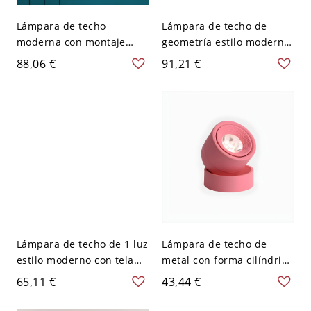
Lámpara de techo
Lámpara de techo de
moderna con montaje
geometría estilo moderno
semiempotrado y pantalla
con vidrio y 1 luz - 110 A
88,06 €
91,21 €
de vidrio - 1 luz, diseño
120 V 22,86 cm Rosa
geométrico dorado - Rosa
110 A 120 V
Lámpara de techo de 1 luz
Lámpara de techo de
estilo moderno con tela
metal con forma cilíndrica
para iluminación de sala
y estilo moderno, 1 luz,
65,11 €
43,44 €
de estar - Rosa 110 A 120
para dormitorio - Rosa
V Cuadrado
110 A 120 V Blanco