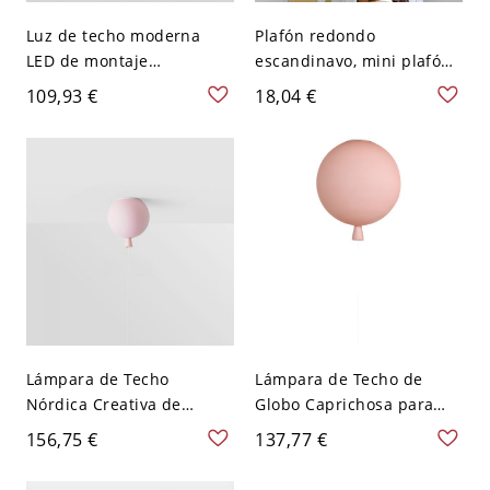
Luz de techo moderna
Plafón redondo
LED de montaje
escandinavo, mini plafón
empotrado en círculo de
de 4 pulgadas con detalle
109,93 €
18,04 €
acrílico - Luminaria
de madera para pasillo -
elegante con bombillas
110 A 120 V Rosa
SMD - 110 A 120 V 30,48
cm Rosa Blanco
Lámpara de Techo
Lámpara de Techo de
Nórdica Creativa de
Globo Caprichosa para
Globo, Lámpara Infantil
Habitación Infantil y
156,75 €
137,77 €
con Interruptor de Cuerda
Guardería Iluminación de
- 110 A 120 V 20,32 cm
Vidrio Juguetona - 110 A