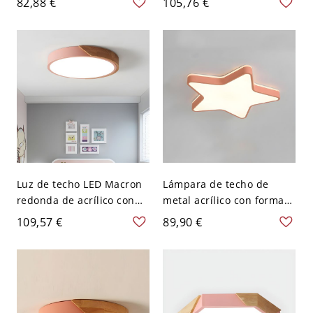
82,88 €
105,76 €
empotrado y colores
para la sala de estar -
vibrantes - Rosa 110 A 120
Rosa 110 A 120 V Tercer
V Pequeño
Gear Pequeño
Luz de techo LED Macron
Lámpara de techo de
redonda de acrílico con
metal acrílico con forma
montaje empotrado de
de estrella Macron para
109,57 €
89,90 €
colores para dormitorio -
habitación infantil - Rosa
Rosa 110 A 120 V Blanco
110 A 120 V Blanco