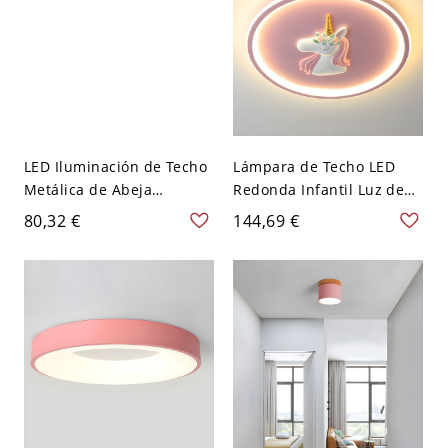
LED Iluminación de Techo
Lámpara de Techo LED
Metálica de Abeja
Redonda Infantil Luz de
Lámpara de Techo Infantil
Techo con Diseño de
80,32 €
144,69 €
para Dormitorio - Rosa
Unicornio para Cuarto -
110 A 120 V Blanco
Rosa 110 A 120 V Luz
cálida