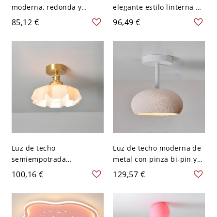
moderna, redonda y
elegante estilo linterna de
plana, 1 luz, 20 pulgadas,
metal con pantalla de
85,12 €
96,49 €
pantalla de acrílico - 110
vidrio hacia abajo - Rosa
A 120 V Blanco Rosa
110 A 120 V
Luz de techo
Luz de techo moderna de
semiempotrada
metal con pinza bi-pin y
geométrica con pantalla
pantalla de resina - 110 A
100,16 €
129,57 €
de vidrio blanco para uso
120 V Rosa
residencial moderno -
Rosa 110 A 120 V