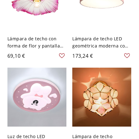
Lámpara de techo con
Lámpara de techo LED
forma de flor y pantalla
geométrica moderna con
de vidrio transparente
control remoto de
69,10 €
173,24 €
para decoración de hogar
atenuación y pantalla
de estilo moderno - 110 A
acrílica - Rosa 110 A 120 V
120 V Rosa
30,48 cm
Luz de techo LED
Lámpara de techo