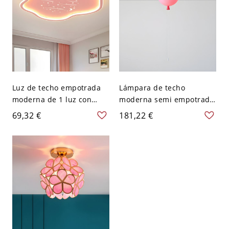
Luz de techo empotrada
Lámpara de techo
moderna de 1 luz con
moderna semi empotrada
marco de metal y pantalla
con pantalla acrílica, 1
69,32 €
181,22 €
de gel de sílice - Rosa 110
luz, compatible con LED -
A 120 V 40,64 cm Nube
20,32 cm Rosa 110 A 120 V