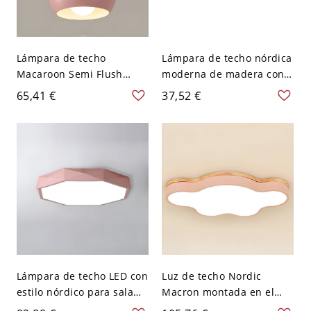
Lámpara de techo
Lámpara de techo nórdica
Macaroon Semi Flush
moderna de madera con
Mount con 1 luz para
forma geométrica y
65,41 €
37,52 €
dormitorio - 110 A 120 V
pantalla de hierro semi
Rosa
empotrada - Rosa 110 A
120 V
Lámpara de techo LED con
Luz de techo Nordic
estilo nórdico para sala
Macron montada en el
de estar, con montaje
techo, luz LED de acrílico