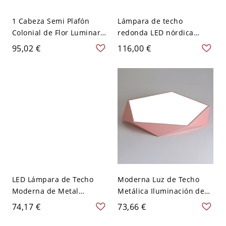
1 Cabeza Semi Plafón
Lámpara de techo
Colonial de Flor Luminaria
redonda LED nórdica
de Techo de Vidrio para
Macaron 1 luz con
95,02 €
116,00 €
Corredor - Rosa 110 A 120
pantalla de acrílico para
V
iluminación interior
LED Lámpara de Techo
Moderna Luz de Techo
Moderna de Metal
Metálica Iluminación de
Luminaria de Techo
Techo LED para
74,17 €
73,66 €
Geométrica para
Dormitorio - Rosa 110 A
Habitación - Rosa 110 A
120 V Blanco Pentágono