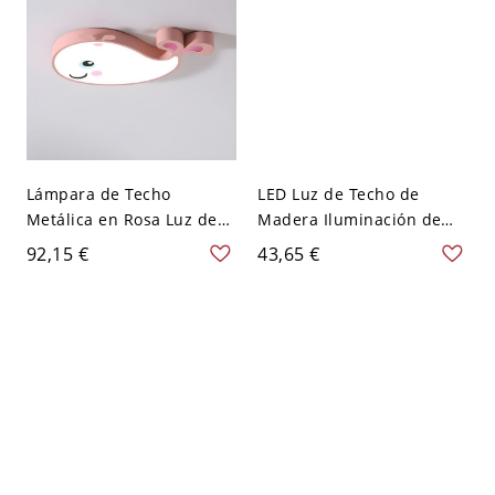
Lámpara de Techo
LED Luz de Techo de
Metálica en Rosa Luz de
Madera Iluminación de
Techo LED Infantil para
Techo Nórdica de Tambor
92,15 €
43,65 €
Dormitorio - Rosa 110 A
para Comedor - Rosa 110
120 V Ballena
A 120 V