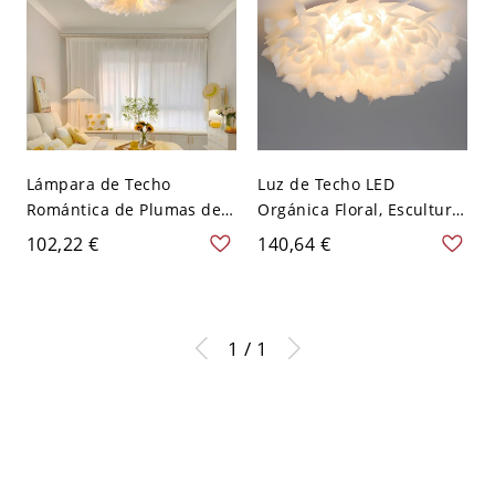
Lámpara de Techo
Luz de Techo LED
Romántica de Plumas de
Orgánica Floral, Escultural
Ganso, Luz de Nube LED
Regulable - 110 A 120 V 53
102,22 €
140,64 €
Regulable de 3 Colores
cm Tercer Gear
para Dormitorios y
Guarderías - 110 A 120 V
40,64 cm
1 / 1