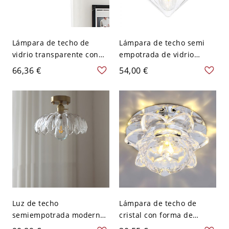
Lámpara de techo de
Lámpara de techo semi
vidrio transparente con
empotrada de vidrio
montaje semiempotrado
acanalado claro con
66,36 €
54,00 €
en bronce para 1 luz en
diamante industrial de 1
almacén
luz para cocina
Luz de techo
Lámpara de techo de
semiempotrada moderna
cristal con forma de
en forma de cúpula para
cuenco moderno y