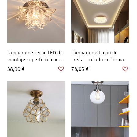
Lámpara de techo LED de
Lámpara de techo de
montaje superficial con
cristal cortado en forma
cristal claro moderno y
de loto, simple, de 8" de
38,90 €
78,05 €
floreciente para pasillo -
diámetro, con iluminación
110 A 120 V Transparente
LED empotrada para
Luz cálida
pasillos