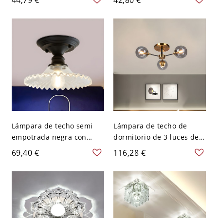
luz LED para pasillos - 110
de flor y luz cálida
A 120 V Transparente
Blanco
Lámpara de techo semi
Lámpara de techo de
empotrada negra con
dormitorio de 3 luces de
vidrio claro antiguo y 1
vidrio transparente
69,40 €
116,28 €
cabeza en forma de
postmoderno semi
concha para pasillo
empotrada Globe