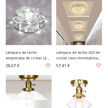
Lámpara de techo
Lámpara de techo LED de
empotrada de cristal LED
cristal claro minimalista
Lotus Modernista en claro
con montura cromada
28,07 €
57,41 €
- 110 A 120 V
redonda y pantalla de
Transparente Blanco
flor, luz cálida