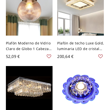
Plafón Moderno de Vidrio
Plafón de techo Luxe Gold,
Claro de Globo 1 Cabeza
luminaria LED de cristal
Iluminación de Techo para
K9 con temperatura de
52,09 €
200,64 €
Corredor - Transparente
color ajustable para
110 A 120 V
dormitorio o recibidor -
Cuadro Blanco 110 A 120
V