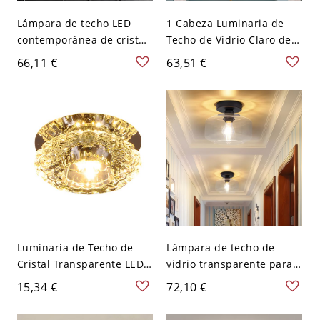
Lámpara de techo LED
1 Cabeza Luminaria de
contemporánea de cristal
Techo de Vidrio Claro de
claro con montaje
Cono Semi Plafón
66,11 €
63,51 €
empotrado redondo en
Industrial para Pasillo -
luz blanca, 8,5" de ancho
Transparente 110 A 120 V
Luminaria de Techo de
Lámpara de techo de
Cristal Transparente LED
vidrio transparente para
Luz de Techo Moderna de
tambor, montaje
15,34 €
72,10 €
Cono para Pasillo -
empotrado de pasillo de 1
Transparente 110 A 120 V
cabeza en negro