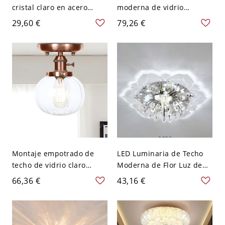
cristal claro en acero
moderna de vidrio
inoxidable con forma de
transparente montada en
29,60 €
79,26 €
flor moderna para pasillo
el techo de granero con 1
- 110 A 120 V
bombilla dorada para
Transparente Luz cálida
pasillo
Montaje empotrado de
LED Luminaria de Techo
techo de vidrio claro
Moderna de Flor Luz de
ligero estilo industrial con
Techo de Cristal
66,36 €
43,16 €
acabado de cobre
Transparente para
redondo semi empotrado
Corredor - Transparente
para dormitorio
110 A 120 V Blanco