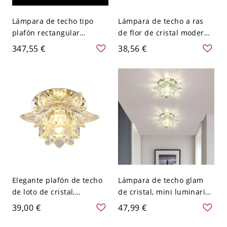
Lámpara de techo tipo
Lámpara de techo a ras
plafón rectangular
de flor de cristal moderna
contemporánea de cristal,
con iluminación LED de
347,55 €
38,56 €
acabado cromado - 110 A
acento para pasillo y
120 V 60,96 cm
entrada - Transparente
110 A 120 V Multicolor
Elegante plafón de techo
Lámpara de techo glam
de loto de cristal,
de cristal, mini luminaria
luminaria LED compacta
LED de loto para pasillo y
39,00 €
47,99 €
en forma de flor para
entrada, diseño de vidrio
pasillo y recibidor -
facetado - Transparente