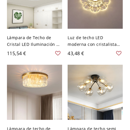
Lámpara de Techo de
Luz de techo LED
Cristal LED Iluminación de
moderna con cristalista
Techo Redonda Simplista
para vestíbulo, montada
115,54 €
43,48 €
para Salón - Transparente
en el techo, en claro - 110
110 A 120 V 41,91 cm
A 120 V Transparente Luz
Blanco
cálida
Lámpara de techo de
Lámpara de techo semi