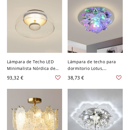
Blanco
Lámpara de Techo LED
Lámpara de techo para
Minimalista Nórdica de
dormitorio Lotus,
Vidrio - Transparente 110
minimalista, con cristal
93,32 €
38,73 €
A 120 V Luz cálida
biselado claro y luz LED
blanca, montaje
empotrado