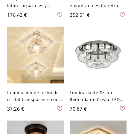
latón con 4 luces y
empotrada estilo retro
cristales claros modernos,
con brazo entrelazado, 6
176,42 €
252,51 €
16" de ancho
luces, vidrio transparente
abierto, para dormitorio
de burbujas
Iluminación de techo de
Luminaria de Techo
cristal transparente con
Redonda de Cristal LED
diseño de cuboide estilo
Iluminación de Techo
37,26 €
70,87 €
simple LED montado en
Simple para Corredor -
superficie en luz cálida
Transparente 110 A 120 V
Blanco