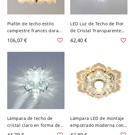
Plafón de techo estilo
LED Luz de Techo de Flor
campestre francés dorado
de Cristal Transparente
con tambor de vidrio
Lámpara de Techo
106,07 €
42,40 €
texturizado - 110 A 120 V
Modernista para Corredor
Rueda 40,64 cm
- Transparente 110 A 120
V Blanco
Lámpara de techo de
Lámpara LED de montaje
cristal claro en forma de
empotrado moderna con
loto, estilo moderno, con
cristales claros en forma
44,79 €
42,80 €