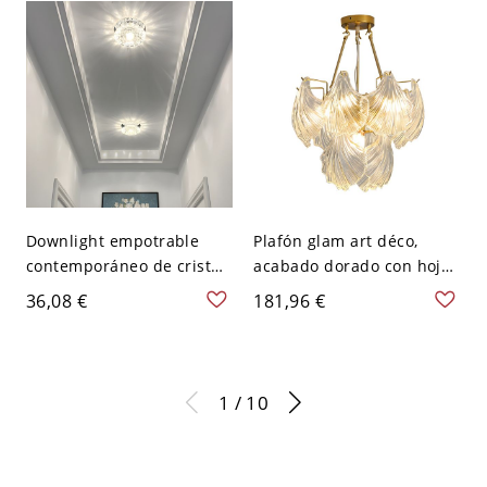
Transparente 110 A 120 V
110 A 120 V Blanco
Blanco
Downlight empotrable
Plafón glam art déco,
contemporáneo de cristal,
acabado dorado con hojas
plafón decorativo de
de ginkgo de vidrio
36,08 €
181,96 €
techo con lente de vidrio
texturizado para sala de
facetado - 110 A 120 V
estar o dormitorio - 110 A
Transparente 10,16 cm
120 V 50,8 cm
Luz cálida
1 / 10