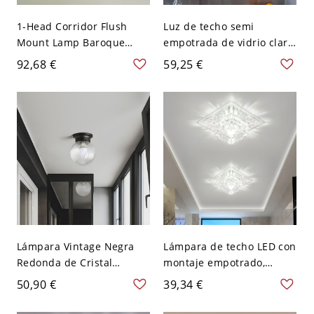
1-Head Corridor Flush
Luz de techo semi
Mount Lamp Baroque
empotrada de vidrio claro
Brass Ceiling Fixture with
de 1 bombilla, estilo
92,68 €
59,25 €
Petal Pink/Clear/Blue
industrial, globo cromado,
Glass Shade - 110 A 120 V
montaje en el pasillo
Transparente
Lámpara Vintage Negra
Lámpara de techo LED con
Redonda de Cristal
montaje empotrado,
Prismatico Transparente
sencilla y con pantalla de
50,90 €
39,34 €
con 1 Bombilla, Montaje
cristal cuadrada
Empotrado, 6" de Ancho
transparente, luz blanca