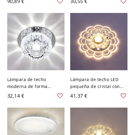
90,89 €
30,55 €
dormitorio - Transparente
agujero de 2-3,5'' de
110 A 120 V
diámetro - 110 A 120 V
Luz cálida
Lámpara de techo
Lámpara de techo LED
moderna de forma
pequeña de cristal con
esférica con cristal y 2
estilo moderno y agujero
32,14 €
41,37 €
luces con agujero de 2-3''
de 2-4'' de diámetro - 110
de diámetro - 110 A 120 V
A 120 V Transparente Luz
Blanco
cálida