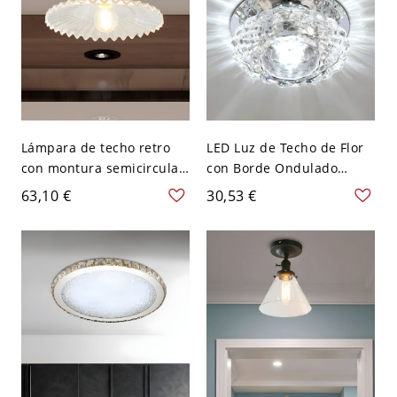
Lámpara de techo retro
LED Luz de Techo de Flor
con montura semicircular
con Borde Ondulado
para 1 bombilla y cristal
Luminaria de Techo
63,10 €
30,53 €
acanalado transparente
Simplista de Cristal
Transparente - 110 A 120
V Transparente Blanco