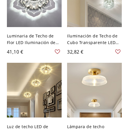
Luminaria de Techo de
Iluminación de Techo de
Flor LED Iluminación de
Cubo Transparente LED
Techo Moderna de Cristal
Luz de Techo Simplista de
41,10 €
32,82 €
Claro para Pasillo - 110 A
Cristal para Sala - 110 A
120 V Transparente
120 V Transparente
Blanco 3,81 cm
Blanco
Luz de techo LED de
Lámpara de techo