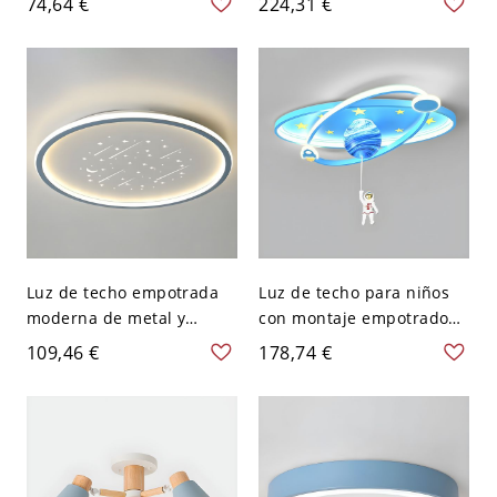
74,64 €
224,31 €
residencial, cableado
110 A 120 V
directo eléctrico, 110V-
120V, diseño 4, 16"
Luz de techo empotrada
Luz de techo para niños
moderna de metal y
con montaje empotrado
acrílico con bombilla LED
en círculo azul con
109,46 €
178,74 €
incluida - 110 A 120 V
bombillas LED y pantalla
40,64 cm Redondo Azul
acrílica hacia abajo -
Blanco 110 A 120 V 45,72
cm