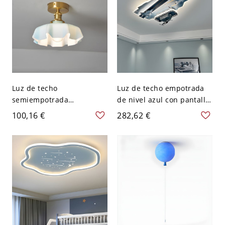
Luz de techo
Luz de techo empotrada
semiempotrada
de nivel azul con pantalla
geométrica con pantalla
acrílica - estilo moderno
100,16 €
282,62 €
de vidrio blanco para uso
para uso residencial - 110
residencial moderno -
A 120 V
Azul 110 A 120 V