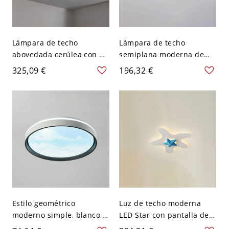
Lámpara de techo
Lámpara de techo
abovedada cerúlea con 10
semiplana moderna de
luces para una
oro geométrico con
325,09 €
196,32 €
iluminación vibrante,
pantalla de vidrio para
19.5", 110V-120V
uso residencial - 110 A
120 V 4 Azul
Estilo geométrico
Luz de techo moderna
moderno simple, blanco,
LED Star con pantalla de
montado en el techo, uso
resina hacia abajo - Azul