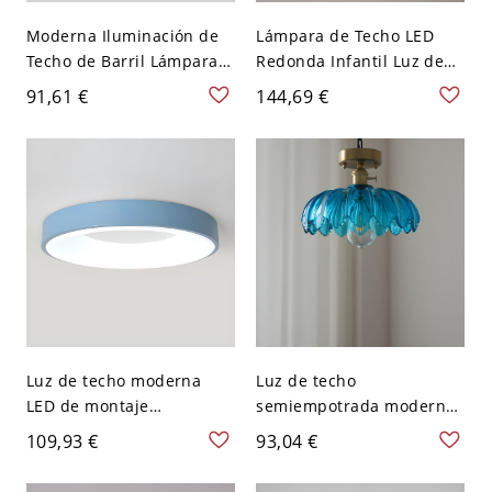
Moderna Iluminación de
Lámpara de Techo LED
Techo de Barril Lámpara
Redonda Infantil Luz de
de Riel Ajustable de Metal
Techo con Diseño de
91,61 €
144,69 €
para Salón - 2 Azul 110 A
Unicornio para Cuarto -
120 V
Azul 110 A 120 V Luz
cálida
Luz de techo moderna
Luz de techo
LED de montaje
semiempotrada moderna
empotrado en círculo de
en forma de cúpula para
109,93 €
93,04 €
acrílico - Luminaria
dormitorio - Azul 110 A
elegante con bombillas
120 V