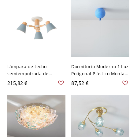
Lámpara de techo
Dormitorio Moderno 1 Luz
semiempotrada de
Poligonal Plástico Montaje
madera estilo moderno
Techo Adaptado
215,82 €
87,52 €
simple con pantalla de
LED/Incandescente/Fluore
hierro - Azul 110 A 120 V 3
scente, con Sombra
Compuesto Polímero,
110V-120V, Azul Mate