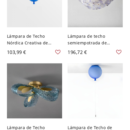
Lámpara de Techo
Lámpara de techo
Nórdica Creativa de
semiempotrada de
Globo, Lámpara Infantil
pétalos románticos
103,99 €
196,72 €
con Interruptor de Cuerda
franceses, lámpara de
- Azul 110 A 120 V 25,4 cm
hierro multicolor y vidrio
artístico para dormitorios
y comedores - 110 A 120 V
45,72 cm Azul
Lámpara de Techo
Lámpara de Techo de