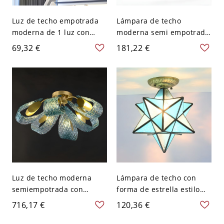
Luz de techo empotrada
Lámpara de techo
moderna de 1 luz con
moderna semi empotrada
marco de metal y pantalla
con pantalla acrílica, 1
69,32 €
181,22 €
de gel de sílice - Azul 110
luz, compatible con LED -
A 120 V 40,64 cm Nube
20,32 cm Azul 110 A 120 V
Luz de techo moderna
Lámpara de techo con
semiempotrada con
forma de estrella estilo
pantalla de vidrio en tono
moderno, vidrio, 1 luz,
716,17 €
120,36 €
azul, tamaño de 20-24
iluminación de techo para
pulgadas - 110 A 120 V 6
comedor - 110 A 120 V