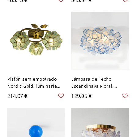
texturizado para un suave
capas para un suave
brillo ambiental - 110 A
brillo ambiental - Azul 110
120 V Azul 6
A 120 V Grande
Plafón semiempotrado
Lámpara de Techo
Nordic Gold, luminaria
Escandinava Floral,
decorativa creativa para
Pantalla Geométrica
214,07 €
129,05 €
pasillo y dormitorio,
Artística para Dormitorio -
ambiente cálido - Azul
Azul 110 A 120 V 53,34 cm
110 A 120 V Flor
Blanco