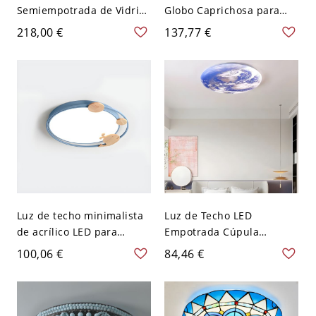
Semiempotrada de Vidrio
Globo Caprichosa para
Moderno y Latón,
Habitación Infantil y
218,00 €
137,77 €
Lámpara de Pétalos en
Guardería Iluminación de
Capas de 3/6/9 Luces para
Vidrio Juguetona - 110 A
Dormitorios y Comedores
120 V 20,32 cm Azul
- 110 A 120 V 3
Luz de techo minimalista
Luz de Techo LED
de acrílico LED para
Empotrada Cúpula
habitación infantil - Azul
Cósmica con Impresión de
100,06 €
84,46 €
110 A 120 V Ballena
Planeta en Alta Definición
- 110 A 120 V 40,64 cm
Blanco