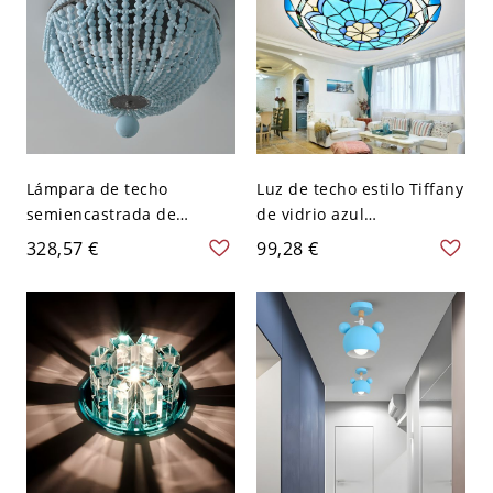
Lámpara de techo
Luz de techo estilo Tiffany
semiencastrada de
de vidrio azul
cuentas de madera
mediterráneo - 110 A 120
328,57 €
99,28 €
bohemia - Azul 110 A 120
V 30,48 cm Blanco
V 38,1 cm