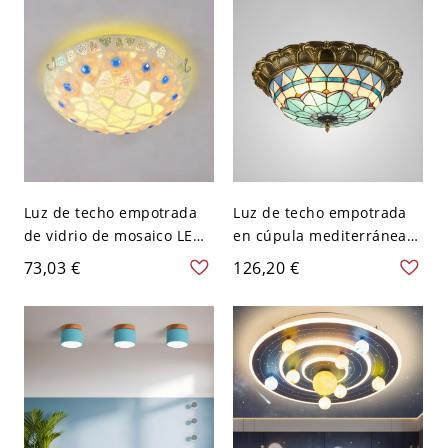
SMD - 110 A 120 V 30,48
cm Azul Blanco
Luz de techo empotrada
Luz de techo empotrada
de vidrio de mosaico LED,
en cúpula mediterránea
cúpula beige
con vidrio artístico
73,03 €
126,20 €
mediterránea - 110 A 120
enrollado a mano y LED
V 30,48 cm Blanco
en bronce-azul - Bronce
110 A 120 V 40,64 cm
Blanco