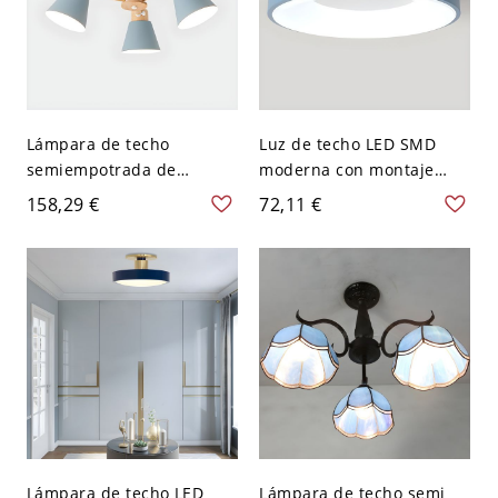
Lámpara de techo
Luz de techo LED SMD
semiempotrada de
moderna con montaje
cilindro de madera
empotrado circular y
158,29 €
72,11 €
natural moderna con
pantalla acrílica hacia
pantalla de hierro - 110 A
abajo para uso
120 V Azul 3
residencial - 110 A 120 V
50,8 cm Azul Blanco
Lámpara de techo LED
Lámpara de techo semi