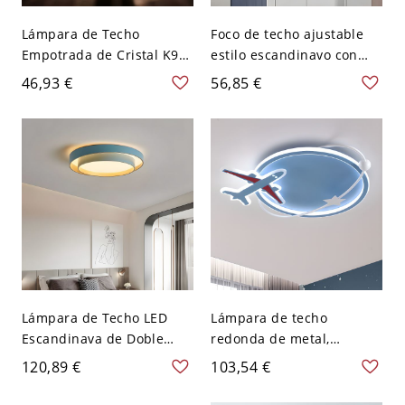
Lámpara de Techo
Foco de techo ajustable
Empotrada de Cristal K9
estilo escandinavo con
de Lujo con Grabado de
acentos de madera
46,93 €
56,85 €
Rosas 3D - Azul 110 A 120
natural y silueta
V
juguetona - 110 A 120 V
Azul
Lámpara de Techo LED
Lámpara de techo
Escandinava de Doble
redonda de metal,
Anillo, Regulable en
montada plana y cableada
120,89 €
103,54 €
Capas - Azul 110 A 120 V
en estilo infantil - Azul
40,64 cm Tercer Gear
110 A 120 V Blanco