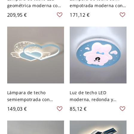
geométrica moderna con
empotrada moderna con
control remoto de
forma de jarra y 3 luces
209,95 €
171,12 €
atenuación y pantalla
de vidrio manchado - Gris
acrílica - Azul 110 A 120 V
Azul 110 A 120 V
9.1"(23cm)
Lámpara de techo
Luz de techo LED
semiempotrada con
moderna, redonda y
pantalla acrílica y
plana, 1 luz, 20 pulgadas,
149,03 €
85,12 €
bombilla LED para niños -
pantalla de acrílico - 110
Perfecta para mujeres de
A 120 V Blanco Azul
35-40 años - 110 A 120 V
Azul 45,72 cm Blanco