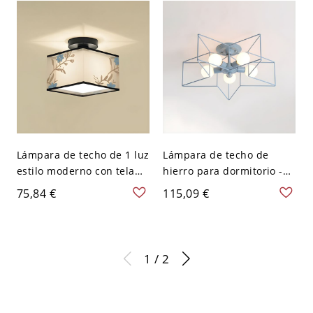
20,32 cm Azul
Lámpara de techo de 1 luz
Lámpara de techo de
estilo moderno con tela
hierro para dormitorio -
para iluminación de sala
Azul 110 A 120 V 5
75,84 €
115,09 €
de estar - Blanco-azul 110
A 120 V Cuadrado
1 / 2