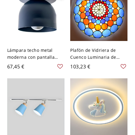
Lámpara techo metal
Plafón de Vidriera de
moderna con pantalla
Cuenco Luminaria de
hierro hacia abajo - 110 A
Techo Tiffany para
67,45 €
103,23 €
120 V Azul
Habitación - Azul 110 A
120 V 30,48 cm