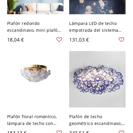
Plafón redondo
Lámpara LED de techo
escandinavo, mini plafón
empotrada del sistema
de 4 pulgadas con detalle
solar, decoración espacial
18,04 €
131,03 €
de madera para pasillo -
infantil para dormitorio,
110 A 120 V Azul
luminaria planetaria que
cuida la vista - Azul 110 A
120 V
Plafón floral romántico,
Plafón de techo
lámpara de techo con
geométrico escandinavo,
pétalos de vidrio
pantalla de pétalos en
183,13 €
343,51 €