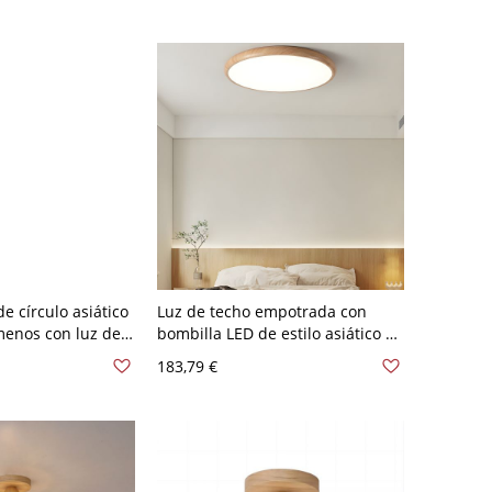
e círculo asiático
Luz de techo empotrada con
 menos con luz de
bombilla LED de estilo asiático y
 empotrada con
pantalla acrílica blanca para uso
183,79 €
 - Color natural
residencial - Color natural (color
atural) 110 A 120
madera natural) 110 A 120 V
30,48 cm