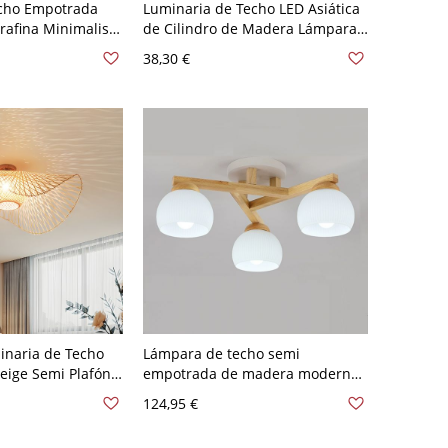
cho Empotrada
Luminaria de Techo LED Asiática
afina Minimalista
de Cilindro de Madera Lámpara
o LED, 12
de Techo en Negro para Corredor
38,30 €
etro
- Negro 110 A 120 V
inaria de Techo
Lámpara de techo semi
eige Semi Plafón
empotrada de madera moderna
obo con Diseño de
con globo de vidrio blanco y
124,95 €
Beige 110 A 120 V
elegancia atemporal - 110 A 120
V 3