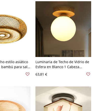
o estilo asiático
Luminaria de Techo de Vidrio de
e bambú para sala
Esfera en Blanco 1 Cabeza
A 120 V 35,56 cm
Iluminación de Techo Semi
63,81 €
Empotrada Asiática para
Corredor - Blanco 110 A 120 V