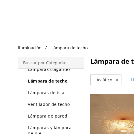
Búsqueda de Tendencias
Iluminación
Iluminación
Lámpara de techo
Lámparas de araña
Lámpara de 
Buscar por Categoría:
Lámparas colgantes
Asiático
×
L
Lámpara de techo
Lámparas de isla
Ventilador de techo
Lámpara de pared
Lámparas y lámpara
de pie