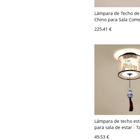
Lámpara de Techo de T
Chino para Sala Come
120 V Beige 5
225,41 €
Lámpara de techo est
para sala de estar - 
A 120 V Bambú Beige
49,53 €