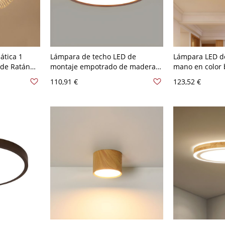
ática 1
Lámpara de techo LED de
Lámpara LED d
 de Ratán
montaje empotrado de madera
mano en color b
n - Marrón
marrón claro con pantalla
asiático, monta
110,91 €
123,52 €
acrílica blanca - 110 A 120 V
forma oblonga 
30,48 cm Blanco Redondo