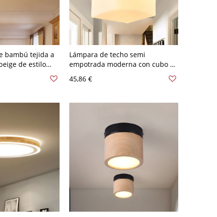
e bambú tejida a
Lámpara de techo semi
eige de estilo
empotrada moderna con cubo de
da en el techo en
vidrio blanco y 1 bombilla, con
45,86 €
de 16" de ancho
dosel cuadrado de madera de 4"
de ancho