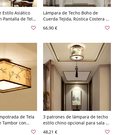
Estilo Asiático
Lámpara de Techo Boho de
 Pantalla de Tela
Cuerda Tejida, Rústica Costera de
dor - Tambor 110
Cáñamo para Dormitorio,
66,90 €
ige
Entrada o Guardería - 110 A 120
V
mpotrada de Tela
3 patrones de lámpara de techo
de Tambor con
estilo chino opcional para sala de
ia - 110 A 120 V
estar - Tambor 110 A 120 V Loto
48,21 €
iruelo
Beige