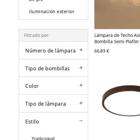
Iluminación exterior
Bombillas
Lámpara de Techo Asi
Filtrado por:
Bombilla Semi Plafón
de Linterna en Marró
Número de lámpara
66,83 €
110 A 120 V 48,26 cm
Tipo de bombillas
Color
Tipo de lámpara
Estilo
Tradicional