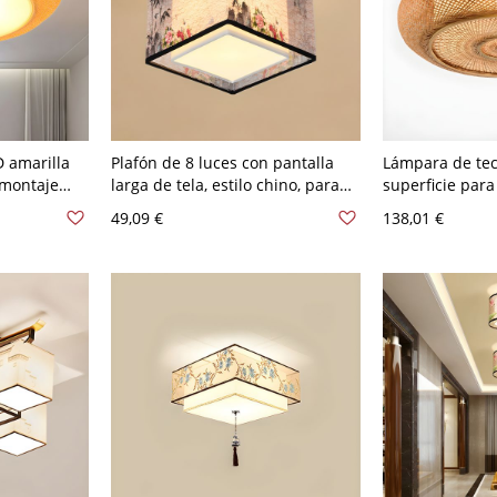
 amarilla
Plafón de 8 luces con pantalla
Lámpara de te
 montaje
larga de tela, estilo chino, para
superficie par
 de bambú
sala de estar - 110 A 120 V Beige
pantalla de ba
49,09 €
138,01 €
 sala de
Bambú Cuadro
35,56 cm