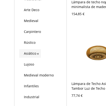
Lámpara de techo nog
minimalista de mader
Arte Deco
empotrada, luz blanc
154,85 €
de estar, 12" de anch
Medieval
Carpintero
Rústico
Asiático
×
Lujoso
Medieval moderno
Lámpara de Techo Asi
Infantiles
Tambor Luz de Techo 
de Ratán en Marrón 
77,74 €
Industrial
110 A 120 V 40,64 cm