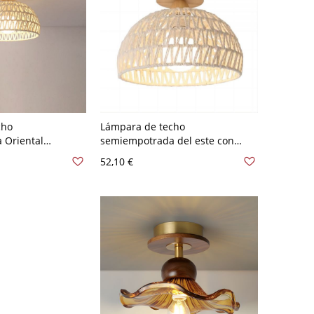
cho
Lámpara de techo
 Oriental
semiempotrada del este con
ntalla de cuerda,
pantalla de marfil y accesorio de
52,10 €
pluma, 110V-120V, 10"