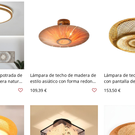
potrada de
Lámpara de techo de madera de
Lámpara de tech
dera natural
estilo asiático con forma redonda
con pantalla d
blanca y
y múltiples luces para dormitorio
de estar - 110 
109,39 €
153,50 €
120 V 30,48
- 110 A 120 V Madera oscura
40,64 cm