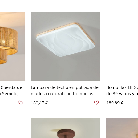
Madera 110 A 120 V 40,64 cm
 Cuerda de
Lámpara de techo empotrada de
Bombillas LED d
 Semiflujo
madera natural con bombillas
de 39 vatios y
 40,64 cm
LED y pantalla blanca - 110 A 120
techo montada
160,47 €
189,89 €
V 30,48 cm Blanco
pantalla blanca
(color madera n
V 40,64 cm