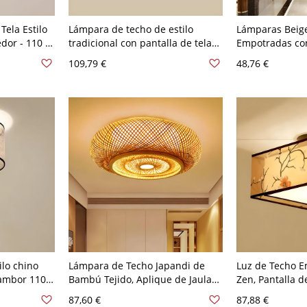
ela Estilo
Lámpara de techo de estilo
Lámparas Beige 
dor - 110 A
tradicional con pantalla de tela
Empotradas con
de geometría simple para sala de
para Sala Come
109,79 €
48,76 €
estar - 110 A 120 V Beige Flor
A 120 V Loto Be
40,64 cm
ilo chino
Lámpara de Techo Japandi de
Luz de Techo E
Tambor 110
Bambú Tejido, Aplique de Jaula
Zen, Pantalla 
de Ratán Natural para
Pájaro y Magnol
87,60 €
87,88 €
Iluminación Ambiental Cálida -
Beige Flor de c