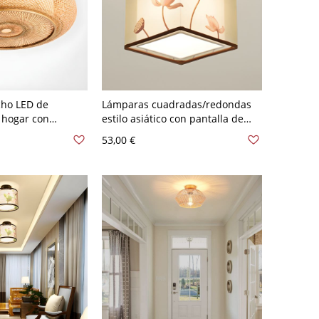
cho LED de
Lámparas cuadradas/redondas
a hogar con
estilo asiático con pantalla de
mbú - 110 A 120 V
tela para vestíbulo - Cuadro 110
53,00 €
A 120 V Loto