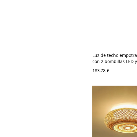
Luz de techo empotra
con 2 bombillas LED y
acrílica blanca - 110 
183,78 €
Redondo 40,64 cm Na