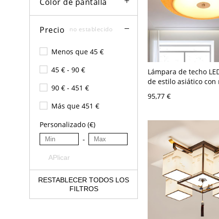
Color de pantalla
Precio
no establecido
Menos que 45 €
45 € - 90 €
Lámpara de techo LED
de estilo asiático con
90 € - 451 €
empotrado elipsoide
95,77 €
de 16" de ancho para
Más que 451 €
estar
Personalizado (€)
-
APlicar
RESTABLECER TODOS LOS
FILTROS