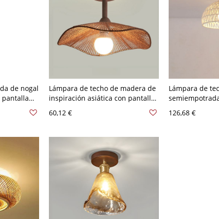
da de nogal
Lámpara de techo de madera de
Lámpara de te
 pantalla
inspiración asiática con pantalla
semiempotrada
A 120 V
de cuerda, montaje semi
Plumage con pa
60,12 €
126,68 €
tural
empotrado, nogal, 110V-120V, 12"
110V-120V, 9"