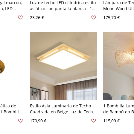
al marrón,
Luz de techo LED cilíndrica estilo
Lámpara de Te
a, LED
asiático con pantalla blanca - 110
Moon Wood Ultr
a para sala
A 120 V 7,62 cm Luz cálida
Beige Dormitori
23,26 €
175,70 €
o
Pulgadas Diám
ática de
Estilo Asia Luminaria de Techo
1 Bombilla Lum
1 Bombilla
Cuadrada en Beige Luz de Techo
de Bambú en B
- Marrón
LED de Madera para Dormitorio -
Asiático de Gl
170,90 €
115,09 €
Madera 110 A 120 V 54,61 cm
Hoja de Loto - 
Blanco