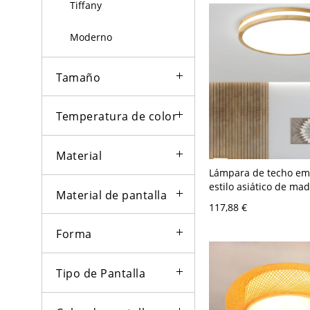
Tiffany
Moderno
Tamaño
Temperatura de color
Material
Lámpara de techo em
estilo asiático de ma
Material de pantalla
con pantalla acrílica 
117,88 €
bombilla LED - 110 A 
cm Redondo Blanco
Forma
Tipo de Pantalla