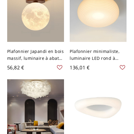
Plafonnier Japandi en bois
Plafonnier minimaliste,
massif, luminaire à abat-
luminaire LED rond à
jour en verre texturé pour
ondulations avec lueur
56,82 €
136,01 €
couloir et chambre - 110
douce et diffuse - 110 V-
V-120 V Lune
120 V Gradation à trois
niveaux 20,32 cm