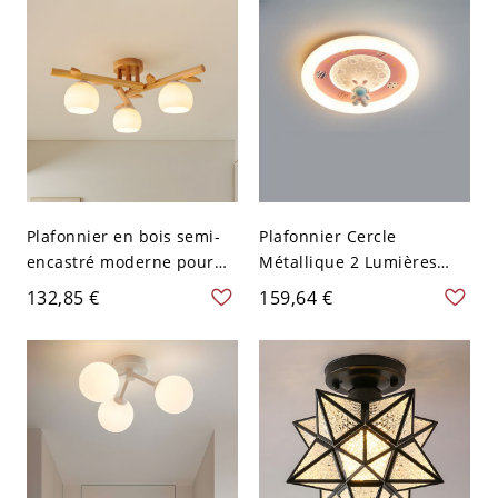
60,96 cm Chaud
Plafonnier en bois semi-
Plafonnier Cercle
encastré moderne pour
Métallique 2 Lumières
salon - Couleur du Bois
Style Enfant - Rose 110 V-
132,85 €
159,64 €
110 V-120 V 3
120 V