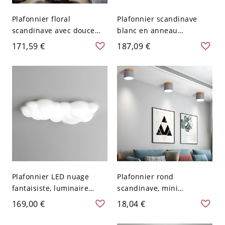
Plafonnier floral
Plafonnier scandinave
scandinave avec douce
blanc en anneau
lueur d’ambiance - 110 V-
organique, luminaire de
171,59 €
187,09 €
120 V 53,34 cm Blanc
plafond LED dimmable -
110 V-120 V 33,02 cm
Gradation à trois niveaux
Plafonnier LED nuage
Plafonnier rond
fantaisiste, luminaire
scandinave, mini
créatif pour chambre
plafonnier encastré 4
169,00 €
18,04 €
d’enfant et chambre,
pouces avec accent en
lueur douce et diffuse -
bois pour couloir - 110 V-