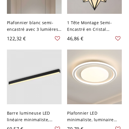
Plafonnier blanc semi-
1 Tête Montage Semi-
encastré avec 3 lumières
Encastré en Cristal
et forme de globe pour
Moderne Semi-Plafonnier
122,32 €
46,86 €
maison contemporaine -
pour Couloir - 110 V-120 V
110 V-120 V
Noir Étoile
Barre lumineuse LED
Plafonnier LED
linéaire minimaliste,
minimaliste, luminaire
plafonnier affleurant en
géométrique blanc avec
60,57 €
70,79 €