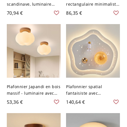
scandinave, luminaire
rectangulaire minimaliste,
Sputnik géométrique avec
luminaire ultra-fin à profil
70,94 €
86,35 €
accents en bois massif,
bas pour bureau - 110 V-
éclairage d’ambiance
120 V 60,96 cm Blanc
discret à faible hauteur -
4 Blanc 110 V-120 V
Plafonnier Japandi en bois
Plafonnier spatial
massif - luminaire avec
fantaisiste avec
abat-jour en verre blanc
astronaute 3D et abat-
53,36 €
140,64 €
lait pour chambre et
jour planète LED - 110 V-
couloir - 110 V-120 V
120 V 40,64 cm Mars
Naturel Géométrique