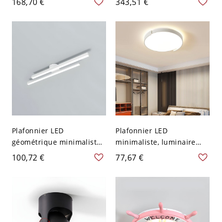
168,70 €
343,51 €
- Blanc 110 V-120 V 50,8
une douce lueur
cm Gradation à trois
d’ambiance - Orange 110
niveaux
V-120 V Grand
Plafonnier LED
Plafonnier LED
géométrique minimaliste,
minimaliste, luminaire
luminaire de plafond
géométrique à profil bas
100,72 €
77,67 €
linéaire en aluminium
avec abat-jour en
pour plafonds bas - Blanc
acrylique - 110 V-120 V
110 V-120 V 59,69 cm
Blanc 40,64 cm Blanc
Blanc