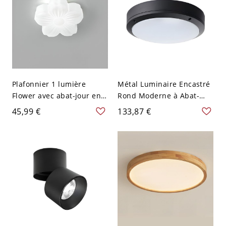
Plafonnier 1 lumière
Métal Luminaire Encastré
Flower avec abat-jour en
Rond Moderne à Abat-
polymère crayeux, câblage
Jour en Plastique
45,99 €
133,87 €
fixe - 110 V-120 V 15,24 cm
Plafonnier LED pour
Balcon - 110 V-120 V Noir
21,59 cm