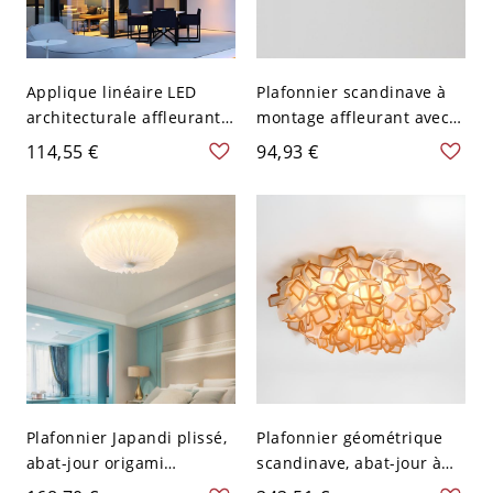
Applique linéaire LED
Plafonnier scandinave à
architecturale affleurante,
montage affleurant avec
barre en aluminium noir
base en bois, luminaire
114,55 €
94,93 €
étanche pour terrasse et
LED dimmable à profil bas
salle de bain - 110 V-120 V
pour chambre - blanc
Noir 30,48 cm Blanc
cassé 110 V-120 V
Géométrique Chaud
Plafonnier Japandi plissé,
Plafonnier géométrique
abat-jour origami
scandinave, abat-jour à
géométrique à l’éclat doux
pétales superposés pour