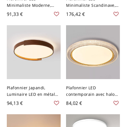
Minimaliste Moderne,
Minimaliste Scandinave,
Luminaire Géométrique
Luminaire Encastré à
91,33 €
176,42 €
Encastré avec Haut IRC
Éclat Doux pour Chambre
pour Plafonds Bas - Noir
& Chambre d'Enfant - 110
110 V-120 V 41,91 cm
V-120 V 49,53 cm Cercle
Plafonnier Japandi,
Plafonnier LED
Luminaire LED en métal
contemporain avec halo
style bois pour plafonds
en acrylique texturé style
94,13 €
84,02 €
bas - 110 V-120 V 40,64 cm
cristal et bordure dorée -
Couleur de Noyer
110 V-120 V Naturel