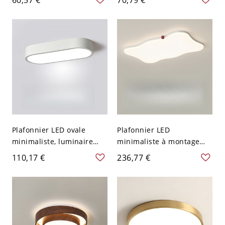
aluminium noir pour
diffuseur acrylique anti-
véranda et bureau - 110
éblouissement - 110 V-120
V-120 V Chaud 60,96 cm
V 40,64 cm Cercle
Plafonnier LED ovale
Plafonnier LED
minimaliste, luminaire
minimaliste à montage
linéaire extra-plat pour
affleurant, température
110,17 €
236,77 €
couloir et entrée - Blanc
de couleur réglable et
110 V-120 V 35,56 cm
design en maille à profil
bas - 110 V-120 V
Gradation à trois niveaux
Rectangulaire