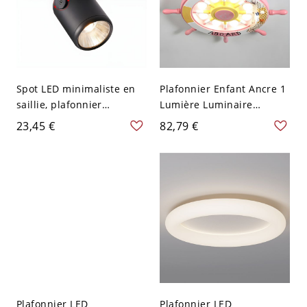
Spot LED minimaliste en
Plafonnier Enfant Ancre 1
saillie, plafonnier
Lumière Luminaire
directionnel réglable pour
Encastré Acrylique - Rose
23,45 €
82,79 €
art et accent - Noir 110 V-
110 V-120 V
120 V 6,35 cm Blanc
Plafonnier LED
Plafonnier LED