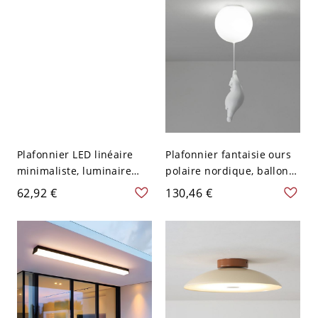
110 V-120 V 55,88 cm
120 V Gris
Blanc
Plafonnier LED linéaire
Plafonnier fantaisie ours
minimaliste, luminaire
polaire nordique, ballon
architectural extra-plat
blanc, montage affleurant,
62,92 €
130,46 €
pour couloir et bureau -
lueur douce - 110 V-120 V
60,96 cm 110 V-120 V
15,24 cm
Blanc