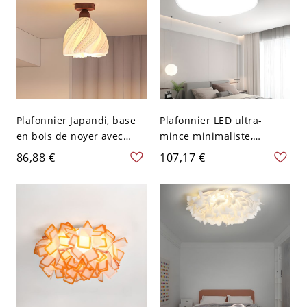
Plafonnier Japandi, base
Plafonnier LED ultra-
en bois de noyer avec
mince minimaliste,
abat-jour plissé, luminaire
luminaire rond à profil
86,88 €
107,17 €
Wabi-Sabi pour couloir -
bas avec design scellé -
110 V-120 V
Blanc 110 V-120 V 22,86
cm