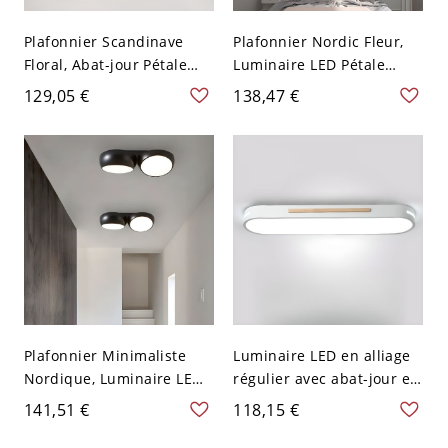
Plafonnier Scandinave
Plafonnier Nordic Fleur,
Floral, Abat-jour Pétale
Luminaire LED Pétale
Géométrique Artistique
Blanc Créatif pour
129,05 €
138,47 €
pour Chambre - Orange
Chambre - 110 V-120 V
110 V-120 V 53,34 cm
53,34 cm Gradation à trois
Blanc
niveaux
Plafonnier Minimaliste
Luminaire LED en alliage
Nordique, Luminaire LED
régulier avec abat-jour en
Rond Géométrique pour
plastique vert/gris/blanc -
141,51 €
118,15 €
Plafonds Bas - Blanc Noir
Blanc 110 V-120 V 35,56
2 110 V-120 V
cm