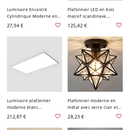
Luminaire Encastré
Plafonnier LED en bois
Cylindrique Moderne en
massif scandinave,
Métal Plafonnier LED pour
luminaire rond
27,94 €
125,42 €
Galerie - Noir 110 V-120 V
minimaliste pour
7,62 cm Blanc
chambre et couloir - 110
V-120 V 22,86 cm Blanc
Luminaire plafonnier
Plafonnier moderne en
moderne blanc
métal avec verre clair et
rectangulaire avec
une lumière dirigée vers
212,87 €
28,23 €
ampoules LED et abat-jour
le bas - Noir 110 V-120 V
en plastique - 110 V-120 V
Étoile