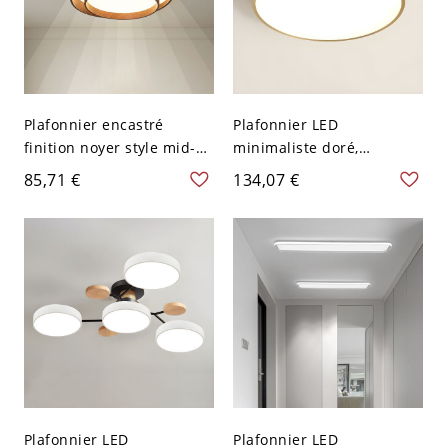
Plafonnier encastré
Plafonnier LED
finition noyer style mid-
minimaliste doré,
century, luminaire LED
luminaire rond extra-plat
85,71 €
134,07 €
rond pour chambre ou
pour chambre et couloir -
couloir - 110 V-120 V 40,64
110 V-120 V 20,32 cm
cm
Plafonnier LED
Plafonnier LED