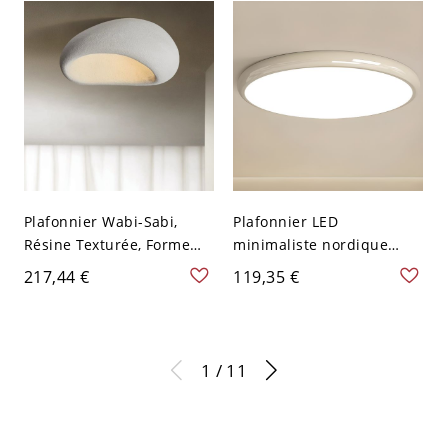
Plafonnier Wabi-Sabi,
Plafonnier LED
Résine Texturée, Forme
minimaliste nordique
Asymétrique de Galet -
avec finition douce et
217,44 €
119,35 €
Blanc 110 V-120 V 45,72
brillante - 110 V-120 V
cm
30,48 cm Rond Crème
1 / 11