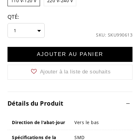
110 V-120 V
220 V-240 V
QTÉ:
1
SKU: SKU990613
AJOUTER AU PANIER
Ajouter à la liste de souhaits
Détails du Produit
Direction de l'abat-jour
Vers le bas
Spécifications de la
SMD