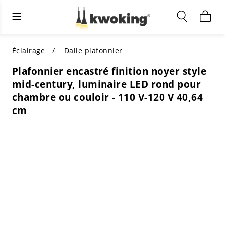
Éclairage extérieur
Éclairage intérieur
Meubles de salon
TOUS LES MEUBLES DE SALON
Acheter par catégorie
TOUT L'ÉCLAIRAGE POUR
Éclairage
Dalle plafonnier
D'AUTRES ESPACES
Plafonnier encastré finition noyer style
MEILLEURS CHOIX
ACHETEZ PAR STYLE
mid-century, luminaire LED rond pour
ACHETEZ PAR CATÉGORIE
chambre ou couloir - 110 V-120 V 40,64
ACHETEZ PAR STYLE
Shop by Colors
cm
ACHETEZ PAR STYLE
Acheter par fonctionnalités
ACHETEZ PAR DESIGN
ACHETEZ PAR COULEUR
Acheter par matériau
ACHETER PAR DIMENSIONS